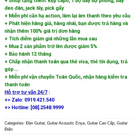
+ Shop tặng thêm: kẹp capo, 1 bộ dây dự phòng, dây
đeo đàn, jack 6ly, pick gẩy
+ Miễn phí căn hạ action, làm lại âm thanh theo yêu cầu
+ Phát hiện hàng giả, hàng nhái, bạn được trả hàng và
nhận thêm 100% giá trị đơn hàng
+ Tích điểm giảm giá những lần mua sau
+ Mua 2 sản phẩm trở lên được giảm 5%
+ Bảo hành 12 tháng
+ Chấp nhận thanh toán qua thẻ visa, thẻ tín dụng, trả
góp …
+ Miễn phí vận chuyển Toàn Quốc, nhận hàng kiểm tra
thanh toán
Hỗ trợ tư vấn 24/7
:
+> Zalo: 0919.421.540
+> Hotline: [08].2548.9999
Categories:
Đàn Guitar
,
Guitar Acoustic Enya
,
Guitar Cao Cấp
,
Guitar
Điện