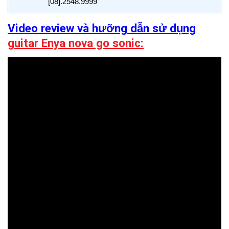
[08].2548.9999
Video review và hưỡng dẫn sử dụng
guitar Enya nova go sonic: