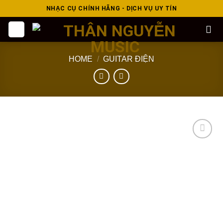
Skip
NHẠC CỤ CHÍNH HÃNG - DỊCH VỤ UY TÍN
to
content
HOME
/
GUITAR ĐIỆN
Add to
wishlist