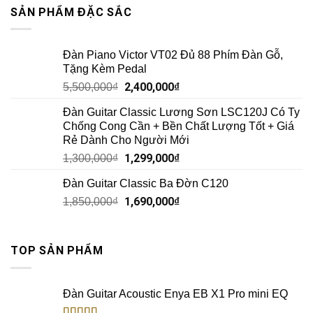
SẢN PHẨM ĐẶC SẮC
Đàn Piano Victor VT02 Đủ 88 Phím Đàn Gỗ,
Tặng Kèm Pedal
2,400,000
₫
5,500,000
₫
Đàn Guitar Classic Lương Sơn LSC120J Có Ty
Chống Cong Cần + Bền Chất Lượng Tốt + Giá
Rẻ Dành Cho Người Mới
1,299,000
₫
1,300,000
₫
Đàn Guitar Classic Ba Đờn C120
1,690,000
₫
1,850,000
₫
TOP SẢN PHẨM
Đàn Guitar Acoustic Enya EB X1 Pro mini EQ