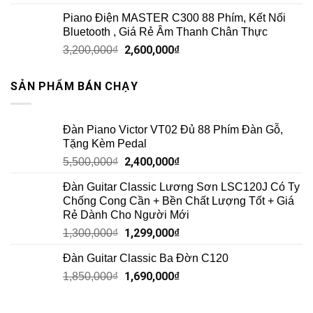
Piano Điện MASTER C300 88 Phím, Kết Nối
Bluetooth , Giá Rẻ Âm Thanh Chân Thực
2,600,000
₫
3,200,000
₫
SẢN PHẨM BÁN CHẠY
Đàn Piano Victor VT02 Đủ 88 Phím Đàn Gỗ,
Tặng Kèm Pedal
2,400,000
₫
5,500,000
₫
Đàn Guitar Classic Lương Sơn LSC120J Có Ty
Chống Cong Cần + Bền Chất Lượng Tốt + Giá
Rẻ Dành Cho Người Mới
1,299,000
₫
1,300,000
₫
Đàn Guitar Classic Ba Đờn C120
1,690,000
₫
1,850,000
₫