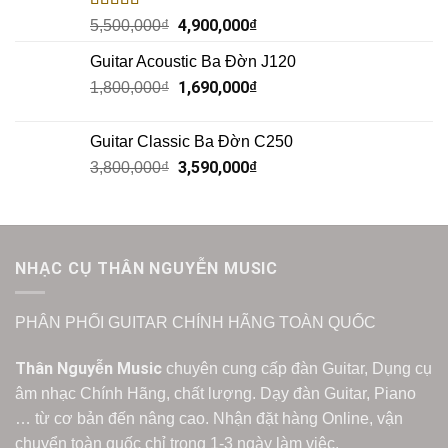
Rated
5.00
4,900,000
₫
5,500,000
₫
out of 5
Guitar Acoustic Ba Đờn J120
1,690,000
₫
1,800,000
₫
Guitar Classic Ba Đờn C250
3,590,000
₫
3,800,000
₫
NHẠC CỤ THÂN NGUYỄN MUSIC
PHÂN PHỐI GUITAR CHÍNH HÃNG TOÀN QUỐC
Thân Nguyễn Music
chuyên cung cấp đàn Guitar, Dụng cụ
âm nhạc Chính Hãng, chất lượng. Dạy đàn Guitar, Piano
… từ cơ bản đến nâng cao. Nhận đặt hàng Online, vận
chuyển toàn quốc chỉ trong 1-3 ngày làm việc.