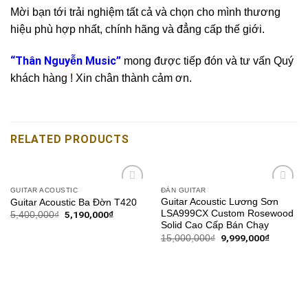
Mời bạn tới trải nghiệm tất cả và chọn cho mình thương
hiệu phù hợp nhất, chính hãng và đẳng cấp thế giới.
“Thân Nguyễn Music”
mong được tiếp đón và tư vấn Quý
khách hàng ! Xin chân thành cảm ơn.
RELATED PRODUCTS
GUITAR ACOUSTIC
ĐÀN GUITAR
Add to
Add to
Guitar Acoustic Lương Sơn
Guitar Acoustic Ba Đờn T420
wishlist
wishlist
LSA999CX Custom Rosewood
5,190,000
₫
5,400,000
₫
Solid Cao Cấp Bán Chạy
9,999,000
₫
15,000,000
₫