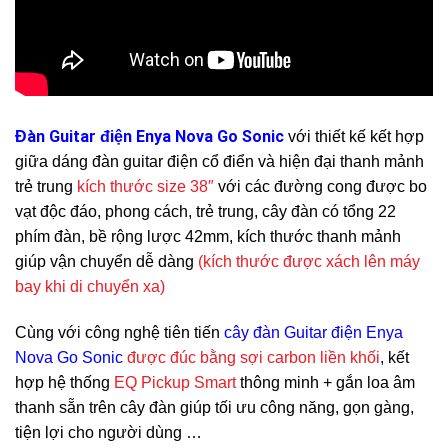
Đàn Guitar điện Enya Nova Go Sonic
với thiết kế kết hợp
giữa dáng đàn guitar điện cổ điển và hiện đại thanh mảnh
trẻ trung
kích thước size 38″
với các đường cong được bo
vạt độc đáo, phong cách, trẻ trung, cây đàn có tổng 22
phím đàn, bề rộng lược 42mm, kích thước thanh mảnh
giúp vận chuyển dễ dàng
(kích thước được xách lên máy
bay khi di chuyển xa)
Cùng với công nghệ tiên tiến
cây đàn Guitar điện Enya
Nova Go Sonic
được đúc bằng sợi carbon liền khối
, kết
hợp hệ thống
EQ Pickup Smart
thông minh + gắn loa âm
thanh sẵn trên cây đàn giúp tối ưu công năng, gọn gàng,
tiện lợi cho người dùng …