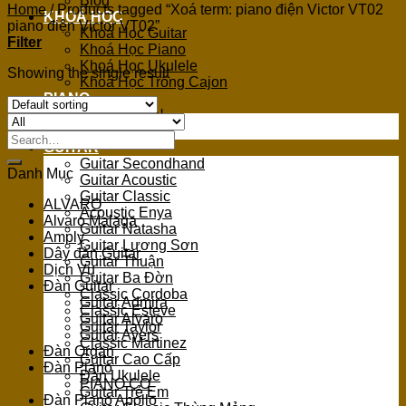
Blog
Home
/
Products tagged “Xoá term: piano điện Victor VT02
KHOÁ HỌC
piano điện Victor VT02”
Khoá Học Guitar
Filter
Khoá Học Piano
Khoá Học Ukulele
Showing the single result
Khoá Học Trống Cajon
PIANO
PIANO ĐIỆN
PIANO CƠ
Search
GUITAR
for:
Guitar Secondhand
Danh Mục
Guitar Acoustic
Guitar Classic
ALVARO
Acoustic Enya
Alvaro Malaga
Guitar Natasha
Amply
Guitar Lương Sơn
Dây đàn Guitar
Guitar Thuận
Dịch Vụ
Guitar Ba Đờn
Đàn Guitar
Classic Cordoba
Guitar Admira
Classic Esteve
Guitar Alvaro
Guitar Taylor
Guitar Ayers
Classic Martinez
Đàn Organ
Guitar Cao Cấp
Đàn Piano
Đàn Ukulele
PIANO CƠ
Guitar Trẻ Em
Đàn Piano Apollo