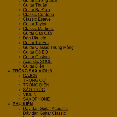
Guitar Lương Sơn
Guitar Thuận
Guitar Ba Đờn
Classic Cordoba
Classic Esteve
Guitar Taylor
Classic Martinez
Guitar Cao Cấp
Đàn Ukulele
Guitar Trẻ Em
Guitar Classic Thùng Mỏng
Guitar Có EQ
Guitar Custom
Acoustic SQOE
Guitar Điện
TRỐNG SAX VIOLIN
CAJON
TRỐNG CƠ
TRỐNG ĐIỆN
SÁO TRÚC
VIOLIN
SAXOPHONE
PHỤ KIỆN
Dây đàn Guitar Acoustic
Dây đàn Guitar Classic