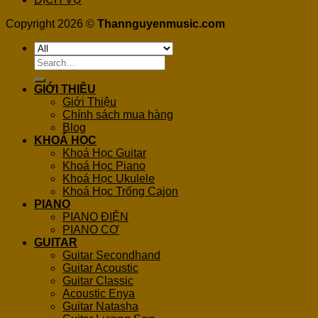
Copyright 2026 ©
Thannguyenmusic.com
Search
for:
GIỚI THIỆU
Giới Thiệu
Chính sách mua hàng
Blog
KHOÁ HỌC
Khoá Học Guitar
Khoá Học Piano
Khoá Học Ukulele
Khoá Học Trống Cajon
PIANO
PIANO ĐIỆN
PIANO CƠ
GUITAR
Guitar Secondhand
Guitar Acoustic
Guitar Classic
Acoustic Enya
Guitar Natasha