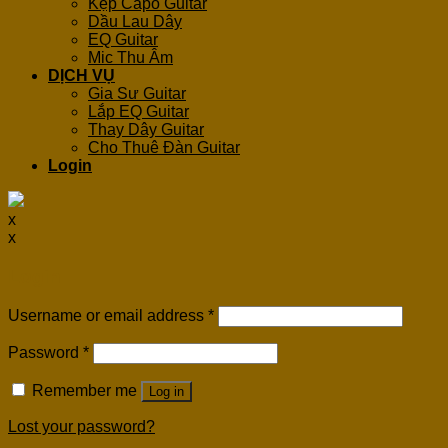
Kẹp Capo Guitar
Dầu Lau Dây
EQ Guitar
Mic Thu Âm
DỊCH VỤ
Gia Sư Guitar
Lắp EQ Guitar
Thay Dây Guitar
Cho Thuê Đàn Guitar
Login
x
x
Login
Username or email address
*
Password
*
Remember me
Log in
Lost your password?