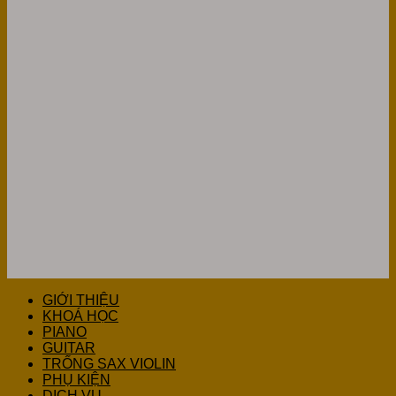
GIỚI THIỆU
KHOÁ HỌC
PIANO
GUITAR
TRỐNG SAX VIOLIN
PHỤ KIỆN
DỊCH VỤ