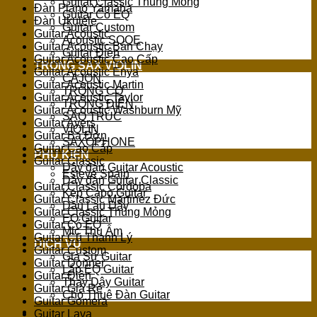
Guitar Classic Thùng Mỏng
Đàn Piano Yamaha
Guitar Có EQ
Đàn Ukulele
Guitar Custom
Guitar Acoustic
Acoustic SQOE
Guitar Acoustic Bán Chạy
Guitar Điện
Guitar Acoustic Cao Cấp
TRỐNG SAX VIOLIN
Guitar Acoustic Enya
CAJON
Guitar Acoustic Martin
TRỐNG CƠ
Guitar Acoustic Taylor
TRỐNG ĐIỆN
Guitar Acoustic Washburn Mỹ
SÁO TRÚC
Guitar Ayers
VIOLIN
Guitar Ba Đờn
SAXOPHONE
Guitar Cao Cấp
PHỤ KIỆN
Guitar Classic
Dây đàn Guitar Acoustic
Esteve Spain
Dây đàn Guitar Classic
Guitar Classic Cordoba
Kẹp Capo Guitar
Guitar Classic Martinez Đức
Dầu Lau Dây
Guitar Classic Thùng Mỏng
EQ Guitar
Guitar Có EQ
Mic Thu Âm
Guitar Cũ Thanh Lý
DỊCH VỤ
Guitar Custom
Gia Sư Guitar
Guitar Donner
Lắp EQ Guitar
Guitar Điện
Thay Dây Guitar
Guitar Giá Rẻ
Cho Thuê Đàn Guitar
Guitar Gomera
Guitar Lava