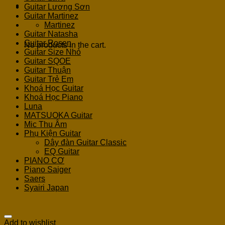
Guitar Lương Sơn
Guitar Martinez
Martinez
Cart
Guitar Natasha
Guitar Rosen
No products in the cart.
Guitar Size Nhỏ
Guitar SQOE
Guitar Thuận
Guitar Trẻ Em
Khoá Học Guitar
Khoá Học Piano
Luna
MATSUOKA Guitar
Mic Thu Âm
Phụ Kiện Guitar
Dây đàn Guitar Classic
EQ Guitar
PIANO CƠ
Piano Saiger
Saers
Syairi Japan
Add to wishlist