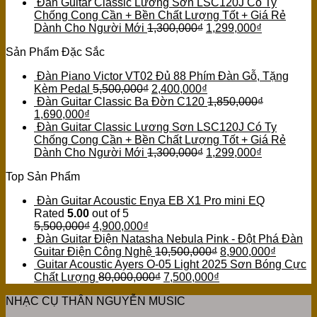
Đàn Guitar Classic Lương Sơn LSC120J Có Ty
Chống Cong Cần + Bền Chất Lượng Tốt + Giá Rẻ
Dành Cho Người Mới
1,300,000
₫
1,299,000
₫
Sản Phẩm Đặc Sắc
Đàn Piano Victor VT02 Đủ 88 Phím Đàn Gỗ, Tặng
Kèm Pedal
5,500,000
₫
2,400,000
₫
Đàn Guitar Classic Ba Đờn C120
1,850,000
₫
1,690,000
₫
Đàn Guitar Classic Lương Sơn LSC120J Có Ty
Chống Cong Cần + Bền Chất Lượng Tốt + Giá Rẻ
Dành Cho Người Mới
1,300,000
₫
1,299,000
₫
Top Sản Phẩm
Đàn Guitar Acoustic Enya EB X1 Pro mini EQ
Rated
5.00
out of 5
5,500,000
₫
4,900,000
₫
Đàn Guitar Điện Natasha Nebula Pink - Đột Phá Đàn
Guitar Điện Công Nghệ
10,500,000
₫
8,900,000
₫
Guitar Acoustic Ayers O-05 Light 2025 Sơn Bóng Cực
Chất Lượng
80,000,000
₫
7,500,000
₫
NHẠC CỤ THÂN NGUYỄN MUSIC