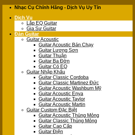
Skip
Nhạc Cụ Chính Hãng - Dịch Vụ Uy Tín
to
Dịch Vụ
content
Lắp EQ Guitar
Gia Sư Guitar
Đàn Guitar
Guitar Acoustic
Guitar Acoustic Bán Chạy
Guitar Lương Sơn
Guitar Thuận
Guitar Ba Đờn
Guitar Có EQ
Guitar Nhập Khẩu
Guitar Classic Cordoba
Guitar Classic Martinez Đức
Guitar Acoustic Washburn Mỹ
Guitar Acoustic Enya
Guitar Acoustic Taylor
Guitar Acoustic Martin
Guitar Custom Đặc Biệt
Guitar Acoustic Thùng Mỏng
Guitar Classic Thùng Mỏng
Guitar Cao Cấp
Guitar Điện