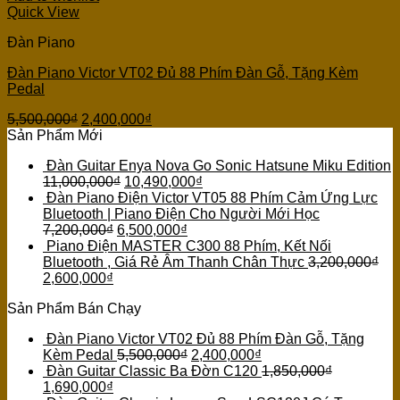
Quick View
Đàn Piano
Đàn Piano Victor VT02 Đủ 88 Phím Đàn Gỗ, Tặng Kèm
Pedal
5,500,000
₫
2,400,000
₫
Sản Phẩm Mới
Đàn Guitar Enya Nova Go Sonic Hatsune Miku Edition
11,000,000
₫
10,490,000
₫
Đàn Piano Điện Victor VT05 88 Phím Cảm Ứng Lực
Bluetooth | Piano Điện Cho Người Mới Học
7,200,000
₫
6,500,000
₫
Piano Điện MASTER C300 88 Phím, Kết Nối
Bluetooth , Giá Rẻ Âm Thanh Chân Thực
3,200,000
₫
2,600,000
₫
Sản Phẩm Bán Chạy
Đàn Piano Victor VT02 Đủ 88 Phím Đàn Gỗ, Tặng
Kèm Pedal
5,500,000
₫
2,400,000
₫
Đàn Guitar Classic Ba Đờn C120
1,850,000
₫
1,690,000
₫