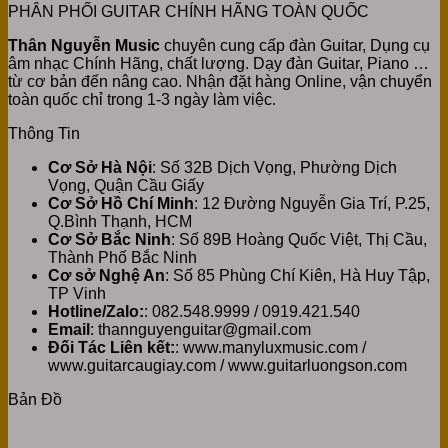
PHÂN PHỐI GUITAR CHÍNH HÃNG TOÀN QUỐC
Thân Nguyễn Music
chuyên cung cấp đàn Guitar, Dụng cụ
âm nhạc Chính Hãng, chất lượng. Dạy đàn Guitar, Piano …
từ cơ bản đến nâng cao. Nhận đặt hàng Online, vận chuyển
toàn quốc chỉ trong 1-3 ngày làm việc.
Thông Tin
Cơ Sở Hà Nội
: Số 32B Dịch Vọng, Phường Dịch
Vọng, Quận Cầu Giấy
Cơ Sở Hồ Chí Minh
: 12 Đường Nguyễn Gia Trí, P.25,
Q.Bình Thạnh, HCM
Cơ Sở Bắc Ninh
: Số 89B Hoàng Quốc Việt, Thị Cầu,
Thành Phố Bắc Ninh
Cơ sở Nghệ An
: Số 85 Phùng Chí Kiên, Hà Huy Tập,
TP Vinh
Hotline/Zalo:
: 082.548.9999 / 0919.421.540
Email
: thannguyenguitar@gmail.com
Đối Tác Liên kết:
: www.manyluxmusic.com /
www.guitarcaugiay.com / www.guitarluongson.com
Bản Đồ