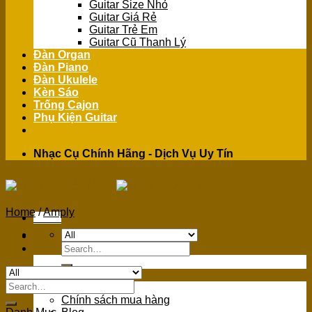
Guitar Size Nhỏ
Guitar Giá Rẻ
Guitar Trẻ Em
Guitar Cũ Thanh Lý
Đàn Organ
Đàn Piano
Đàn Ukulele
Kèn Sáo
Trống Cajon
Phụ Kiện Guitar
Nhạc Cụ Chính Hãng - Dịch Vụ Uy Tín
Home
/
Amply
Menu
Search
for:
GIỚI THIỆU
Search
Giới Thiệu
for:
Chính sách mua hàng