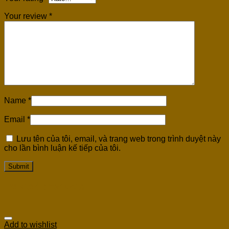
Your review
*
Name
*
Email
*
Lưu tên của tôi, email, và trang web trong trình duyệt này
cho lần bình luận kế tiếp của tôi.
Related products
Add to wishlist