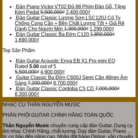
Đàn Piano Victor VT02 Đủ 88 Phím Đàn Gỗ, Tặng
Kèm Pedal
5,500,000
₫
2,400,000
₫
Đàn Guitar Classic Lương Sơn LSC120J Có Ty
Chống Cong Cần + Bền Chất Lượng Tốt + Giá Rẻ
Dành Cho Người Mới
1,300,000
₫
1,299,000
₫
Đàn Guitar Classic Ba Đờn C120
1,850,000
₫
1,690,000
₫
Top Sản Phẩm
Đàn Guitar Acoustic Enya EB X1 Pro mini EQ
Rated
5.00
out of 5
5,500,000
₫
4,900,000
₫
Guitar Classic Ba Đờn C600J Semi Cần 48mm Âm
Sáng
7,200,000
₫
6,700,000
₫
Đàn Guitar Classic Cordoba C5 CD
7,000,000
₫
6,300,000
₫
NHẠC CỤ THÂN NGUYỄN MUSIC
PHÂN PHỐI GUITAR CHÍNH HÃNG TOÀN QUỐC
Thân Nguyễn Music
chuyên cung cấp đàn Guitar, Dụng cụ
âm nhạc Chính Hãng, chất lượng. Dạy đàn Guitar, Piano …
từ cơ bản đến nâng cao. Nhận đặt hàng Online, vận chuyển