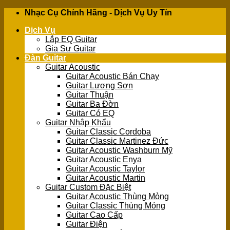
Skip
Nhạc Cụ Chính Hãng - Dịch Vụ Uy Tín
to
Dịch Vụ
content
Lắp EQ Guitar
Gia Sư Guitar
Đàn Guitar
Guitar Acoustic
Guitar Acoustic Bán Chạy
Guitar Lương Sơn
Guitar Thuận
Guitar Ba Đờn
Guitar Có EQ
Guitar Nhập Khẩu
Guitar Classic Cordoba
Guitar Classic Martinez Đức
Guitar Acoustic Washburn Mỹ
Guitar Acoustic Enya
Guitar Acoustic Taylor
Guitar Acoustic Martin
Guitar Custom Đặc Biệt
Guitar Acoustic Thùng Mỏng
Guitar Classic Thùng Mỏng
Guitar Cao Cấp
Guitar Điện