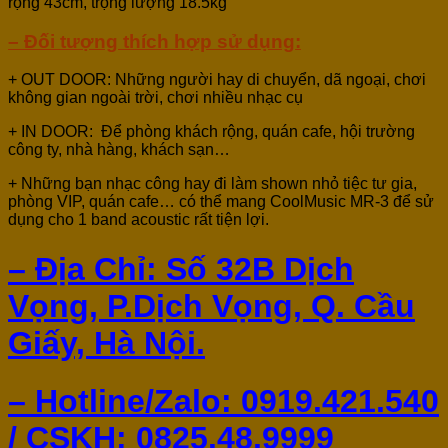
rộng 43cm, trọng lượng 18.5kg
– Đối tượng thích hợp sử dụng:
+ OUT DOOR: Những người hay di chuyển, dã ngoại, chơi
không gian ngoài trời, chơi nhiều nhạc cụ
+ IN DOOR: Để phòng khách rộng, quán cafe, hội trường
công ty, nhà hàng, khách sạn…
+ Những bạn nhạc công hay đi làm shown nhỏ tiệc tư gia,
phòng VIP, quán cafe… có thể mang CoolMusic MR-3 để sử
dụng cho 1 band acoustic rất tiện lợi.
– Địa Chỉ: Số 32B Dịch
Vọng, P.Dịch Vọng, Q. Cầu
Giấy, Hà Nội.
– Hotline/Zalo: 0919.421.540
/ CSKH:
0825.48.9999