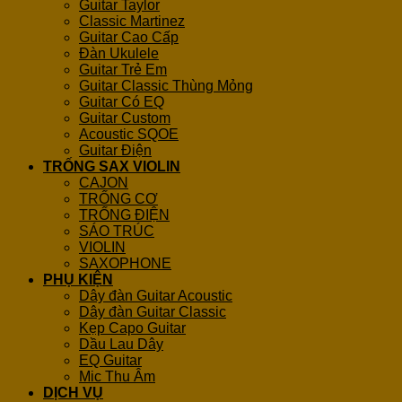
Guitar Taylor
Classic Martinez
Guitar Cao Cấp
Đàn Ukulele
Guitar Trẻ Em
Guitar Classic Thùng Mỏng
Guitar Có EQ
Guitar Custom
Acoustic SQOE
Guitar Điện
TRỐNG SAX VIOLIN
CAJON
TRỐNG CƠ
TRỐNG ĐIỆN
SÁO TRÚC
VIOLIN
SAXOPHONE
PHỤ KIỆN
Dây đàn Guitar Acoustic
Dây đàn Guitar Classic
Kẹp Capo Guitar
Dầu Lau Dây
EQ Guitar
Mic Thu Âm
DỊCH VỤ