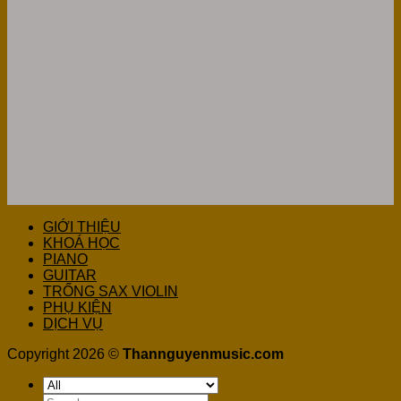
GIỚI THIỆU
KHOÁ HỌC
PIANO
GUITAR
TRỐNG SAX VIOLIN
PHỤ KIỆN
DỊCH VỤ
Copyright 2026 ©
Thannguyenmusic.com
Search