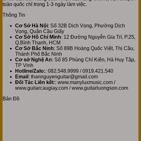
toàn quốc chỉ trong 1-3 ngày làm việc.
Thông Tin
Cơ Sở Hà Nội
: Số 32B Dịch Vọng, Phường Dịch
Vọng, Quận Cầu Giấy
Cơ Sở Hồ Chí Minh
: 12 Đường Nguyễn Gia Trí, P.25,
Q.Bình Thạnh, HCM
Cơ Sở Bắc Ninh
: Số 89B Hoàng Quốc Việt, Thị Cầu,
Thành Phố Bắc Ninh
Cơ sở Nghệ An
: Số 85 Phùng Chí Kiên, Hà Huy Tập,
TP Vinh
Hotline/Zalo:
: 082.548.9999 / 0919.421.540
Email
: thannguyenguitar@gmail.com
Đối Tác Liên kết:
: www.manyluxmusic.com /
www.guitarcaugiay.com / www.guitarluongson.com
Bản Đồ