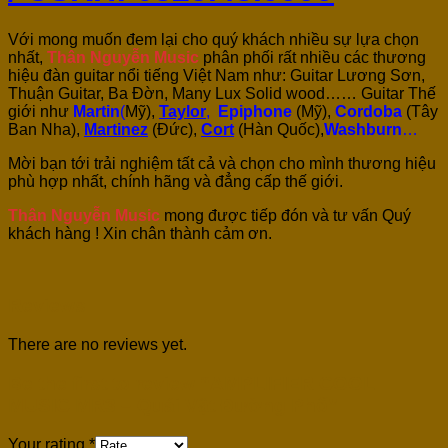
Với mong muốn đem lại cho quý khách nhiều sự lựa chọn
nhất,
Thân Nguyễn Music
phân phối rất nhiều các thương
hiệu đàn guitar nổi tiếng Việt Nam như: Guitar Lương Sơn,
Thuận Guitar, Ba Đờn, Many Lux Solid wood…… Guitar Thế
giới như
Martin
(
Mỹ),
Taylor
,
Epiphone
(Mỹ),
Cordoba
(Tây
Ban Nha),
Martinez
(Đức),
Cort
(Hàn Quốc),
Washburn
…
Mời bạn tới trải nghiệm tất cả và chọn cho mình thương hiệu
phù hợp nhất, chính hãng và đẳng cấp thế giới.
Thân Nguyễn Music
mong được tiếp đón và tư vấn Quý
khách hàng ! Xin chân thành cảm ơn.
Reviews
There are no reviews yet.
Be the first to review “AMPLIFIER COOL
MUSIC MR3 – Quái Vật Đường Phố”
Your rating
*