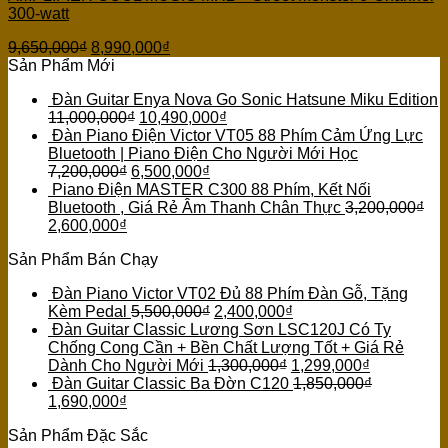
300-watt
9,650,000
₫
8,990,000
₫
Sản Phẩm Mới
Đàn Guitar Enya Nova Go Sonic Hatsune Miku Edition
11,000,000
₫
10,490,000
₫
Đàn Piano Điện Victor VT05 88 Phím Cảm Ứng Lực
Bluetooth | Piano Điện Cho Người Mới Học
7,200,000
₫
6,500,000
₫
Piano Điện MASTER C300 88 Phím, Kết Nối
Bluetooth , Giá Rẻ Âm Thanh Chân Thực
3,200,000
₫
2,600,000
₫
Sản Phẩm Bán Chạy
Đàn Piano Victor VT02 Đủ 88 Phím Đàn Gỗ, Tặng
Kèm Pedal
5,500,000
₫
2,400,000
₫
Đàn Guitar Classic Lương Sơn LSC120J Có Ty
Chống Cong Cần + Bền Chất Lượng Tốt + Giá Rẻ
Dành Cho Người Mới
1,300,000
₫
1,299,000
₫
Đàn Guitar Classic Ba Đờn C120
1,850,000
₫
1,690,000
₫
Sản Phẩm Đặc Sắc