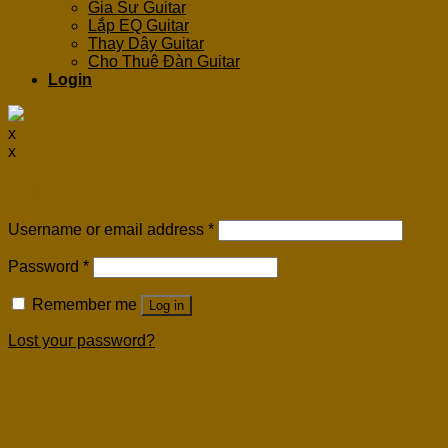
Gia Sư Guitar
Lắp EQ Guitar
Thay Dây Guitar
Cho Thuê Đàn Guitar
Login
x
x
Login
Username or email address
*
Password
*
Remember me
Log in
Lost your password?