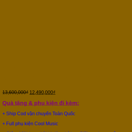
AMPLIFIER COOL MUSIC
MR3 – Quái Vật Đường Phố
13,600,000
₫
12,490,000
₫
Quà tặng & phụ kiện đi kèm:
+ Ship Cod vận chuyển Toàn Quốc
+ Full phụ kiện Cool Music