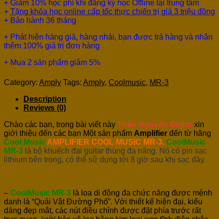
+ Giảm 10% học phí khi đăng ký học Offline tại trung tâm
+
Tặng khóa học online cấp tốc thực chiến trị giá 3 triệu đồng
+ Bảo hành 36 tháng
+ Phát hiện hàng giả, hàng nhái, bạn được trả hàng và nhận
thêm 100% giá trị đơn hàng
+ Mua 2 sản phẩm giảm 5%
Category:
Amply
Tags:
Amply
,
Coolmusic
,
MR-3
Description
Reviews (0)
Chào các bạn, trong bài viết này
Thân Nguyễn Guitar
xin
giới thiệu đến các bạn Một sản phẩm
Amplifier
đến từ hãng
Cool Music
AMPLIFIER COOL MUSIC MR-3.
CoolMusic
MR-3
là bộ khuếch đại guitar thùng đa năng. Nó có pin sạc
lithium bên trong, có thể sử dụng tới 8 giờ sau khi sạc đầy.
–
CoolMusic MR-3
là loa di động đa chức năng được mệnh
danh là “Quái Vật Đường Phố”. Với thiết kế hiện đại, kiểu
dáng đẹp mắt, các nút điều chỉnh được đặt phía trước rất