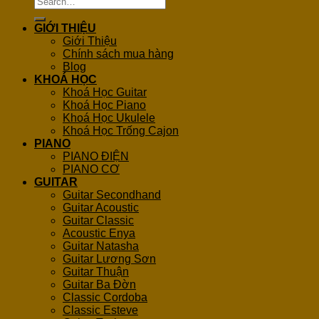
for:
GIỚI THIỆU
Giới Thiệu
Chính sách mua hàng
Blog
KHOÁ HỌC
Khoá Học Guitar
Khoá Học Piano
Khoá Học Ukulele
Khoá Học Trống Cajon
PIANO
PIANO ĐIỆN
PIANO CƠ
GUITAR
Guitar Secondhand
Guitar Acoustic
Guitar Classic
Acoustic Enya
Guitar Natasha
Guitar Lương Sơn
Guitar Thuận
Guitar Ba Đờn
Classic Cordoba
Classic Esteve