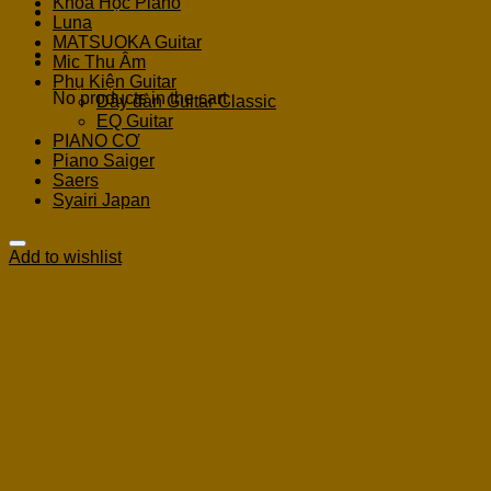
Khoá Học Piano
Luna
MATSUOKA Guitar
Cart
Mic Thu Âm
Phụ Kiện Guitar
No products in the cart.
Dây đàn Guitar Classic
EQ Guitar
PIANO CƠ
Piano Saiger
Saers
Syairi Japan
Add to wishlist