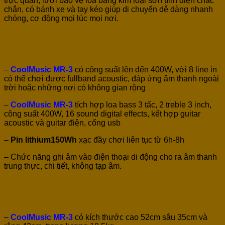
trực quan, lưới bảo vệ loa bằng kim loại sơn tĩnh điện chắc
chắn, có bánh xe và tay kéo giúp di chuyển dễ dàng nhanh
chóng, cơ động mọi lúc mọi nơi.
–
CoolMusic MR-3
có công suất lên đến 400W, với 8 line in
có thể chơi được fullband acoustic, đáp ứng âm thanh ngoài
trời hoặc những nơi có không gian rộng
–
CoolMusic MR-3
tích hợp loa bass 3 tấc, 2 treble 3 inch,
công suất 400W, 16 sound digital effects, kết hợp guitar
acoustic và guitar điện, cổng usb
–
Pin lithium150Wh
xạc đầy chơi liên tục từ 6h-8h
– Chức năng ghi âm vào điện thoại di động cho ra âm thanh
trung thực, chi tiết, không tạp âm.
–
CoolMusic MR-3
có kích thước cao 52cm sâu 35cm và