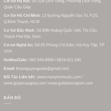
Cơ Sở Hà Nội
: Số 32B Dịch Vọng, Phường Dịch Vọng,
Quận Cầu Giấy
Cơ Sở Hồ Chí Minh
: 12 Đường Nguyễn Gia Trí, P.25,
Q.Bình Thạnh, HCM
Cơ Sở Bắc Ninh
: Số 89B Hoàng Quốc Việt, Thị Cầu,
Thành Phố Bắc Ninh
Cơ sở Nghệ An
: Số 85 Phùng Chí Kiên, Hà Huy Tập, TP
Vinh
Hotline/Zalo:
: 082.548.9999 / 0919.421.540
Email
: thannguyenguitar@gmail.com
Đối Tác Liên kết:
: www.manyluxmusic.com /
www.guitarcaugiay.com / www.guitarluongson.com
BẢN ĐỒ