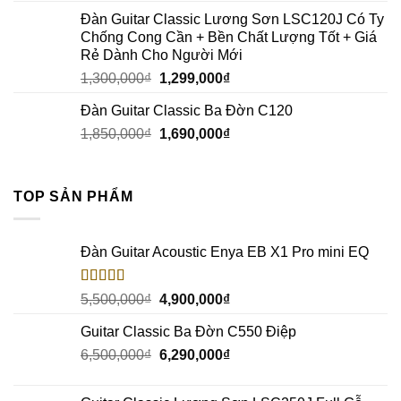
Đàn Guitar Classic Lương Sơn LSC120J Có Ty
Chống Cong Cần + Bền Chất Lượng Tốt + Giá
Rẻ Dành Cho Người Mới
1,300,000
₫
1,299,000
₫
Đàn Guitar Classic Ba Đờn C120
1,850,000
₫
1,690,000
₫
TOP SẢN PHẨM
Đàn Guitar Acoustic Enya EB X1 Pro mini EQ
Rated
5.00
5,500,000
₫
4,900,000
₫
out of 5
Guitar Classic Ba Đờn C550 Điệp
6,500,000
₫
6,290,000
₫