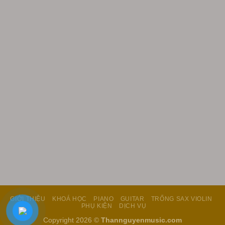
GIỚI THIỆU
KHOÁ HỌC
PIANO
GUITAR
TRỐNG SAX VIOLIN
PHỤ KIỆN
DỊCH VỤ
Copyright 2026 ©
Thannguyenmusic.com