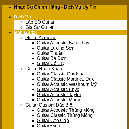
Skip
Nhạc Cụ Chính Hãng - Dịch Vụ Uy Tín
to
Dịch Vụ
content
Lắp EQ Guitar
Gia Sư Guitar
Đàn Guitar
Guitar Acoustic
Guitar Acoustic Bán Chạy
Guitar Lương Sơn
Guitar Thuận
Guitar Ba Đờn
Guitar Có EQ
Guitar Nhập Khẩu
Guitar Classic Cordoba
Guitar Classic Martinez Đức
Guitar Acoustic Washburn Mỹ
Guitar Acoustic Enya
Guitar Acoustic Taylor
Guitar Acoustic Martin
Guitar Custom Đặc Biệt
Guitar Acoustic Thùng Mỏng
Guitar Classic Thùng Mỏng
Guitar Cao Cấp
Guitar Điện