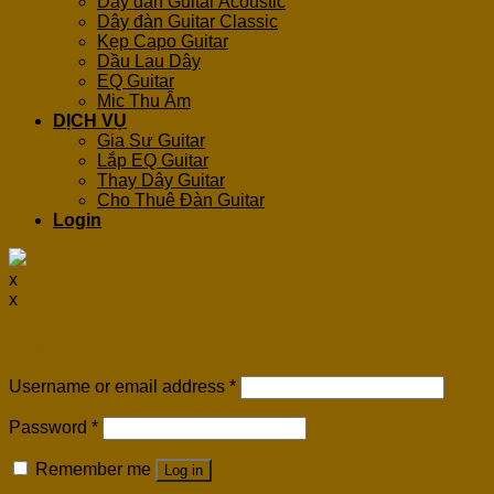
Dây đàn Guitar Acoustic
Dây đàn Guitar Classic
Kẹp Capo Guitar
Dầu Lau Dây
EQ Guitar
Mic Thu Âm
DỊCH VỤ
Gia Sư Guitar
Lắp EQ Guitar
Thay Dây Guitar
Cho Thuê Đàn Guitar
Login
x
x
Login
Username or email address
*
Password
*
Remember me
Log in