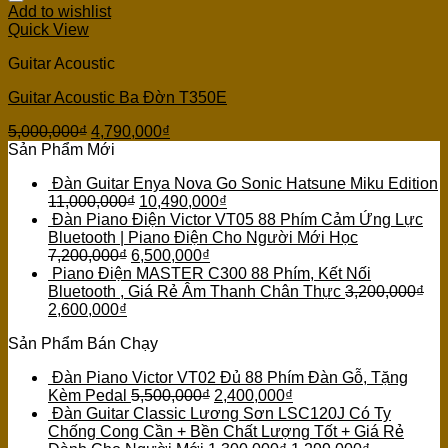
Add to wishlist
Quick View
Guitar Acoustic
Guitar Acoustic Ba Đờn T350E
5,000,000
₫
4,790,000
₫
Sản Phẩm Mới
Đàn Guitar Enya Nova Go Sonic Hatsune Miku Edition
11,000,000
₫
10,490,000
₫
Đàn Piano Điện Victor VT05 88 Phím Cảm Ứng Lực
Bluetooth | Piano Điện Cho Người Mới Học
7,200,000
₫
6,500,000
₫
Piano Điện MASTER C300 88 Phím, Kết Nối
Bluetooth , Giá Rẻ Âm Thanh Chân Thực
3,200,000
₫
2,600,000
₫
Sản Phẩm Bán Chạy
Đàn Piano Victor VT02 Đủ 88 Phím Đàn Gỗ, Tặng
Kèm Pedal
5,500,000
₫
2,400,000
₫
Đàn Guitar Classic Lương Sơn LSC120J Có Ty
Chống Cong Cần + Bền Chất Lượng Tốt + Giá Rẻ