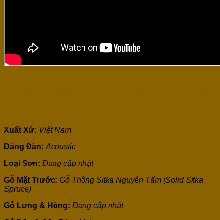
✅THÔNG SỐ ĐÀN BA ĐỜN GUITAR ACOUSTIC THUẬN
DT01C
Xuất Xứ:
Việt Nam
Dáng Đàn:
Acoustic
Loại Sơn:
Đang cập nhật
Gỗ Mặt Trước:
Gỗ Thông Sitka Nguyên Tấm (Solid Sitka
Spruce)
Gỗ Lưng & Hông:
Đang cập nhật