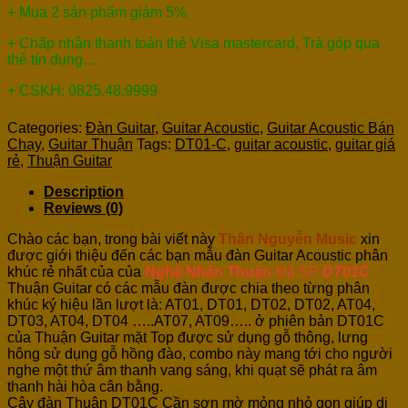
+ Mua 2 sản phẩm giảm 5%
+ Chấp nhận thanh toán thẻ Visa mastercard, Trả góp qua
thẻ tín dụng…
+ CSKH: 0825.48.9999
Categories:
Đàn Guitar
,
Guitar Acoustic
,
Guitar Acoustic Bán
Chạy
,
Guitar Thuận
Tags:
DT01-C
,
guitar acoustic
,
guitar giá
rẻ
,
Thuận Guitar
Description
Reviews (0)
Chào các bạn, trong bài viết này
Thân Nguyễn Music
xin
được giới thiệu đến các bạn mẫu đàn Guitar Acoustic phân
khúc rẻ nhất của của
Nghệ Nhân Thuận
Mã SP
DT01C
Thuận Guitar có các mẫu đàn được chia theo từng phân
khúc ký hiệu lần lượt là: AT01, DT01, DT02, DT02, AT04,
DT03, AT04, DT04 …..AT07, AT09….. ở phiên bản DT01C
của Thuận Guitar mặt Top được sử dụng gỗ thông, lưng
hông sử dụng gỗ hồng đào, combo này mang tới cho người
nghe một thứ âm thanh vang sáng, khi quạt sẽ phát ra âm
thanh hài hòa cân bằng.
Cây đàn Thuận DT01C Cần sơn mờ mỏng nhỏ gọn giúp di