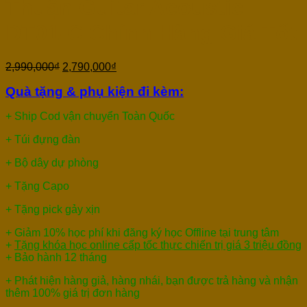
Thuận Guitar Acoustic
DT01-C Chính Hãng Giá Tốt
2,990,000
₫
2,790,000
₫
Quà tặng & phụ kiện đi kèm:
+ Ship Cod vận chuyển Toàn Quốc
+ Túi đựng đàn
+ Bộ dây dự phòng
+ Tặng Capo
+ Tặng pick gảy xịn
+ Giảm 10% học phí khi đăng ký học Offline tại trung tâm
+
Tặng khóa học online cấp tốc thực chiến trị giá 3 triệu đồng
+ Bảo hành 12 tháng
+ Phát hiện hàng giả, hàng nhái, bạn được trả hàng và nhận
thêm 100% giá trị đơn hàng