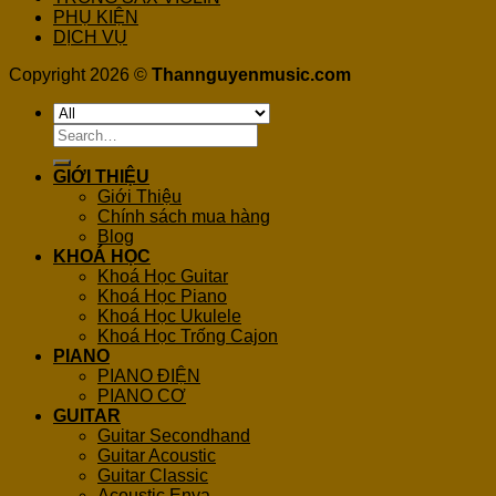
PHỤ KIỆN
DỊCH VỤ
Copyright 2026 ©
Thannguyenmusic.com
Search
for:
GIỚI THIỆU
Giới Thiệu
Chính sách mua hàng
Blog
KHOÁ HỌC
Khoá Học Guitar
Khoá Học Piano
Khoá Học Ukulele
Khoá Học Trống Cajon
PIANO
PIANO ĐIỆN
PIANO CƠ
GUITAR
Guitar Secondhand
Guitar Acoustic
Guitar Classic
Acoustic Enya