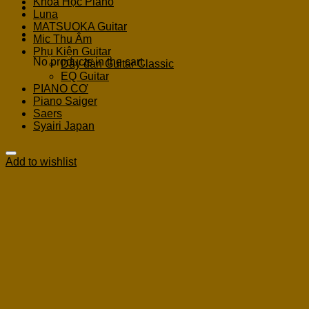
Khoá Học Piano
Luna
MATSUOKA Guitar
Cart
Mic Thu Âm
Phụ Kiện Guitar
No products in the cart.
Dây đàn Guitar Classic
EQ Guitar
PIANO CƠ
Piano Saiger
Saers
Syairi Japan
Add to wishlist