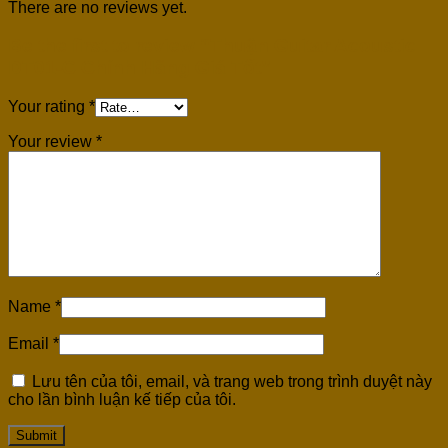
There are no reviews yet.
Be the first to review “Thuận Guitar Acoustic
DT01-C Chính Hãng Giá Tốt”
Your rating
*
Your review
*
Name
*
Email
*
Lưu tên của tôi, email, và trang web trong trình duyệt này
cho lần bình luận kế tiếp của tôi.