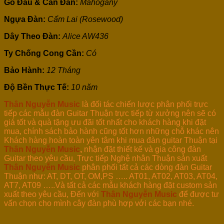
Gỗ Đầu & Cần Đàn:
Mahogany
Ngựa Đàn:
Cẩm Lai (Rosewood)
Dây Theo Đàn:
Alice AW436
Ty Chống Cong Cần:
Có
Bảo Hành:
12 Tháng
Độ Bền Thực Tế:
10 năm
Thân Nguyễn Music
là đối tác chiến lược phân phối trực
tiếp các mẫu đàn Guitar Thuận trực tiếp từ xưởng nên sẽ có
giá tốt và quà tặng ưu đãi tốt nhất cho khách hàng khi đặt
mua, chính sách bảo hành cũng tốt hơn những chỗ khác nên
Khách hàng hoàn toàn yên tâm khi mua đàn guitar Thuận tại
Thân Nguyễn Music
,
nhận đặt thiết kế và gia công đàn
Guitar theo yêu cầu, Trực tiếp Nghệ nhân Thuận sản xuất
Thân Nguyễn Music
phân phối tất cả các dòng đàn Guitar
Thuận như: AT, DT, OT, OM,PS ….. AT01, AT02, AT03, AT04,
AT7, AT09 …..Và tất cả các mẫu khách hàng đặt custom sản
xuất theo yêu cầu, Đến với
Thân Nguyễn Music
để được tư
vấn chọn cho mình cây đàn phù hợp với các bạn nhé.