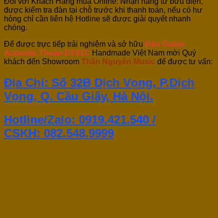
Đối với Khách Hàng mua Online: Nhận hàng từ bưu điện,
được kiểm tra đàn tại chỗ trước khi thanh toán, nếu có hư
hỏng chỉ cần liên hệ Hotline sẽ được giải quyết nhanh
chóng.
Để được trực tiếp trải nghiệm và sở hữu
Đàn Guitar
Acoustic Thuận DT01C
Handmade Việt Nam mời Quý
khách đến Showroom
Thân Nguyễn Music
để được tư vấn:
Địa Chỉ: Số 32B Dịch Vọng, P.Dịch
Vọng, Q. Cầu Giấy, Hà Nội.
Hotline/Zalo: 0919.421.540 /
CSKH:
082.548.9999