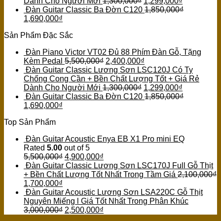
Dành Cho Người Mới
1,300,000
₫
1,299,000
₫
Đàn Guitar Classic Ba Đờn C120
1,850,000
₫
1,690,000
₫
Sản Phẩm Đặc Sắc
Đàn Piano Victor VT02 Đủ 88 Phím Đàn Gỗ, Tặng
Kèm Pedal
5,500,000
₫
2,400,000
₫
Đàn Guitar Classic Lương Sơn LSC120J Có Ty
Chống Cong Cần + Bền Chất Lượng Tốt + Giá Rẻ
Dành Cho Người Mới
1,300,000
₫
1,299,000
₫
Đàn Guitar Classic Ba Đờn C120
1,850,000
₫
1,690,000
₫
Top Sản Phẩm
Đàn Guitar Acoustic Enya EB X1 Pro mini EQ
Rated
5.00
out of 5
5,500,000
₫
4,900,000
₫
Đàn Guitar Classic Lương Sơn LSC170J Full Gỗ Thịt
+ Bền Chất Lượng Tốt Nhất Trong Tầm Giá
2,100,000
₫
1,700,000
₫
Đàn Guitar Acoustic Lương Sơn LSA220C Gỗ Thịt
Nguyên Miếng l Giá Tốt Nhất Trong Phân Khúc
3,000,000
₫
2,500,000
₫