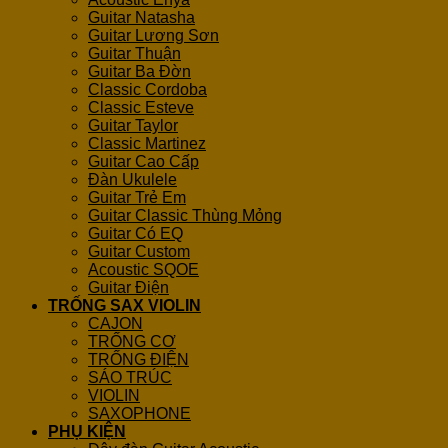
Guitar Natasha
Guitar Lương Sơn
Guitar Thuận
Guitar Ba Đờn
Classic Cordoba
Classic Esteve
Guitar Taylor
Classic Martinez
Guitar Cao Cấp
Đàn Ukulele
Guitar Trẻ Em
Guitar Classic Thùng Mỏng
Guitar Có EQ
Guitar Custom
Acoustic SQOE
Guitar Điện
TRỐNG SAX VIOLIN
CAJON
TRỐNG CƠ
TRỐNG ĐIỆN
SÁO TRÚC
VIOLIN
SAXOPHONE
PHỤ KIỆN