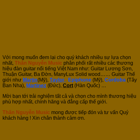
Với mong muốn đem lại cho quý khách nhiều sự lựa chọn
nhất,
Thân Nguyễn Music
phân phối rất nhiều các thương
hiệu đàn guitar nổi tiếng Việt Nam như: Guitar Lương Sơn,
Thuận Guitar, Ba Đờn, ManyLux Solid wood…… Guitar Thế
giới như
Martin
(Mỹ),
Taylor
,
Epiphone
(Mỹ),
Cordoba
(Tây
Ban Nha),
Martinez
(Đức),
Cort
(Hàn Quốc) …
Mời bạn tới trải nghiệm tất cả và chọn cho mình thương hiệu
phù hợp nhất, chính hãng và đẳng cấp thế giới.
Thân Nguyễn Music
mong được tiếp đón và tư vấn Quý
khách hàng ! Xin chân thành cảm ơn.
Reviews