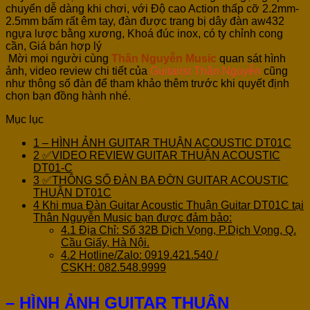
chuyển dễ dàng khi chơi, với Độ cao Action thấp cỡ 2.2mm-
2.5mm bấm rất êm tay, đàn được trang bị dây đàn aw432
ngựa lược bằng xương, Khoá đúc inox, có ty chỉnh cong
cần, Giá bán hợp lý
Mời mọi người cùng
Thân Nguyễn Music
quan sát hình
ảnh, video review chi tiết của
Guitarist Thân Nguyễn
cũng
như thông số đàn để tham khảo thêm trước khi quyết định
chọn bạn đồng hành nhé.
Mục lục
1
– HÌNH ẢNH GUITAR THUẬN ACOUSTIC DT01C
2
✅VIDEO REVIEW GUITAR THUẬN ACOUSTIC
DT01-C
3
✅THÔNG SỐ ĐÀN BA ĐỜN GUITAR ACOUSTIC
THUẬN DT01C
4
Khi mua Đàn Guitar Acoustic Thuận Guitar DT01C tại
Thân Nguyễn Music bạn được đảm bảo:
4.1
Địa Chỉ: Số 32B Dịch Vọng, P.Dịch Vọng, Q.
Cầu Giấy, Hà Nội.
4.2
Hotline/Zalo: 0919.421.540 /
CSKH: 082.548.9999
– HÌNH ẢNH GUITAR THUẬN