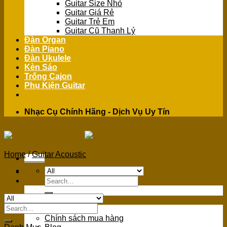
Guitar Size Nhỏ
Guitar Giá Rẻ
Guitar Trẻ Em
Guitar Cũ Thanh Lý
Đàn Organ
Đàn Piano
Đàn Ukulele
Kèn Sáo
Trống Cajon
Phụ Kiện Guitar
Nhạc Cụ Chính Hãng - Dịch Vụ Uy Tín
Home
/
Guitar Acoustic
Menu
Search
for:
GIỚI THIỆU
Search
Giới Thiệu
for:
Chính sách mua hàng