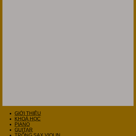
GIỚI THIỆU
KHOÁ HỌC
PIANO
GUITAR
TRỐNG SAX VIOLIN