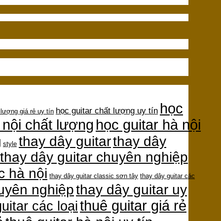
học
học guitar chất lượng uy tín
 lượng giá rẻ uy tín
 nội chất lượng
học guitar hà nội
thay dây guitar
thay dây
g
style
thay dây guitar chuyên nghiệp
c hà nội
thay dây guitar classic sơn tây
thay dây guitar các
huyên nghiệp
thay dây guitar uy
thuê guitar giá rẻ
uitar các loại