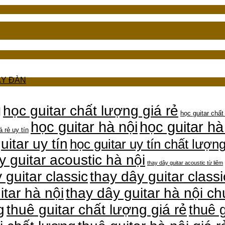
ÂY ĐÀN
g
học guitar chất lượng giá rẻ
học guitar chất
học guitar hà nội
học guitar hà
á rẻ uy tín
uitar uy tín
học guitar uy tín chất lượn
y guitar acoustic hà nội
thay dây guitar acoustic từ liêm
thay dây guitar classi
 guitar classic
itar hà nội
thay dây guitar hà nội c
g
thuê guitar chất lượng giá rẻ
thuê g