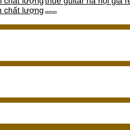
thuê guitar hà nội giá r
i chất lượng
ín chất lượng
women