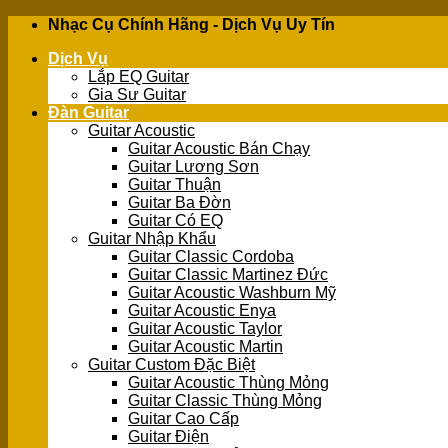
Skip
Nhạc Cụ Chính Hãng - Dịch Vụ Uy Tín
to
Dịch Vụ
content
Lắp EQ Guitar
Gia Sư Guitar
Đàn Guitar
Guitar Acoustic
Guitar Acoustic Bán Chạy
Guitar Lương Sơn
Guitar Thuận
Guitar Ba Đờn
Guitar Có EQ
Guitar Nhập Khẩu
Guitar Classic Cordoba
Guitar Classic Martinez Đức
Guitar Acoustic Washburn Mỹ
Guitar Acoustic Enya
Guitar Acoustic Taylor
Guitar Acoustic Martin
Guitar Custom Đặc Biệt
Guitar Acoustic Thùng Mỏng
Guitar Classic Thùng Mỏng
Guitar Cao Cấp
Guitar Điện