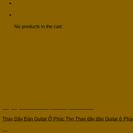
Cart
No products in the cart.
Thay Dây Guitar Phúc Thọ – Liên Hệ 0825.48.9999
Thay Dây Đàn Guitar Ở Phúc Thọ Thay dây đàn Guitar ở Phúc
09