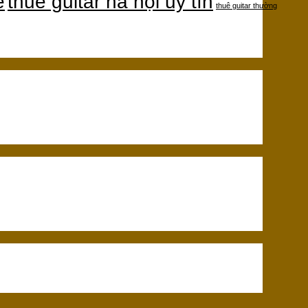
ẻ
thuê guitar hà nội uy tín
thuê guitar thường