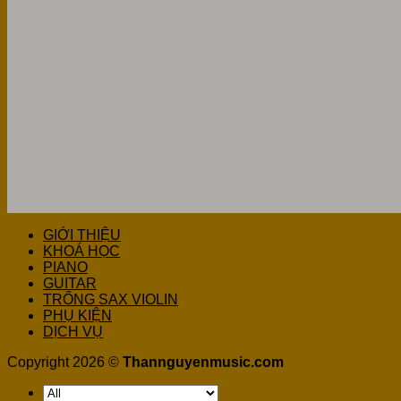
GIỚI THIỆU
KHOÁ HỌC
PIANO
GUITAR
TRỐNG SAX VIOLIN
PHỤ KIỆN
DỊCH VỤ
Copyright 2026 ©
Thannguyenmusic.com