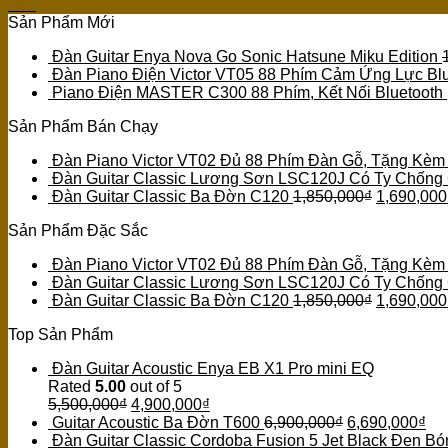
Th1
Sản Phẩm Mới
Đàn Guitar Enya Nova Go Sonic Hatsune Miku Edition
Đàn Piano Điện Victor VT05 88 Phím Cảm Ứng Lực Blu
Piano Điện MASTER C300 88 Phím, Kết Nối Bluetooth
Sản Phẩm Bán Chạy
Đàn Piano Victor VT02 Đủ 88 Phím Đàn Gỗ, Tặng Kèm
Đàn Guitar Classic Lương Sơn LSC120J Có Ty Chống
Đàn Guitar Classic Ba Đờn C120
1,850,000
₫
1,690,000
Sản Phẩm Đặc Sắc
Đàn Piano Victor VT02 Đủ 88 Phím Đàn Gỗ, Tặng Kèm
Đàn Guitar Classic Lương Sơn LSC120J Có Ty Chống
Đàn Guitar Classic Ba Đờn C120
1,850,000
₫
1,690,000
Top Sản Phẩm
Đàn Guitar Acoustic Enya EB X1 Pro mini EQ
Rated
5.00
out of 5
5,500,000
₫
4,900,000
₫
Guitar Acoustic Ba Đờn T600
6,900,000
₫
6,690,000
₫
Đàn Guitar Classic Cordoba Fusion 5 Jet Black Đen Bó