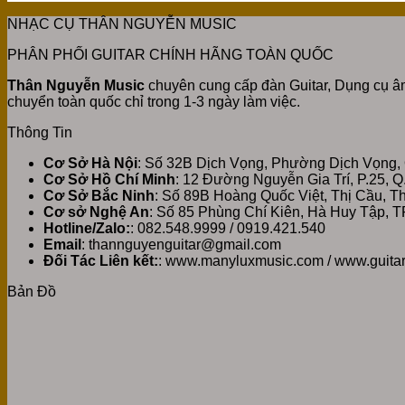
NHẠC CỤ THÂN NGUYỄN MUSIC
PHÂN PHỐI GUITAR CHÍNH HÃNG TOÀN QUỐC
Thân Nguyễn Music
chuyên cung cấp đàn Guitar, Dụng cụ âm
chuyển toàn quốc chỉ trong 1-3 ngày làm việc.
Thông Tin
Cơ Sở Hà Nội
: Số 32B Dịch Vọng, Phường Dịch Vọng,
Cơ Sở Hồ Chí Minh
: 12 Đường Nguyễn Gia Trí, P.25, 
Cơ Sở Bắc Ninh
: Số 89B Hoàng Quốc Việt, Thị Cầu, 
Cơ sở Nghệ An
: Số 85 Phùng Chí Kiên, Hà Huy Tập, T
Hotline/Zalo:
: 082.548.9999 / 0919.421.540
Email
: thannguyenguitar@gmail.com
Đối Tác Liên kết:
: www.manyluxmusic.com / www.guita
Bản Đồ