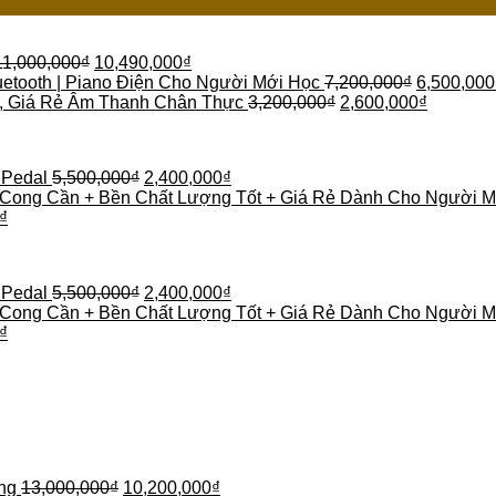
11,000,000
₫
10,490,000
₫
etooth | Piano Điện Cho Người Mới Học
7,200,000
₫
6,500,000
 , Giá Rẻ Âm Thanh Chân Thực
3,200,000
₫
2,600,000
₫
 Pedal
5,500,000
₫
2,400,000
₫
 Cong Cần + Bền Chất Lượng Tốt + Giá Rẻ Dành Cho Người M
₫
 Pedal
5,500,000
₫
2,400,000
₫
 Cong Cần + Bền Chất Lượng Tốt + Giá Rẻ Dành Cho Người M
₫
ng
13,000,000
₫
10,200,000
₫