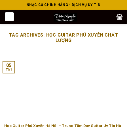
Skip
NHẠC CỤ CHÍNH HÃNG - DỊCH VỤ UY TÍN
to
content
TAG ARCHIVES:
HỌC GUITAR PHÚ XUYÊN CHẤT
LƯỢNG
05
Th1
Học Guitar Phú Xuyên Hà Nội – Trung Tâm Dạy Guitar Uy Tín Hà