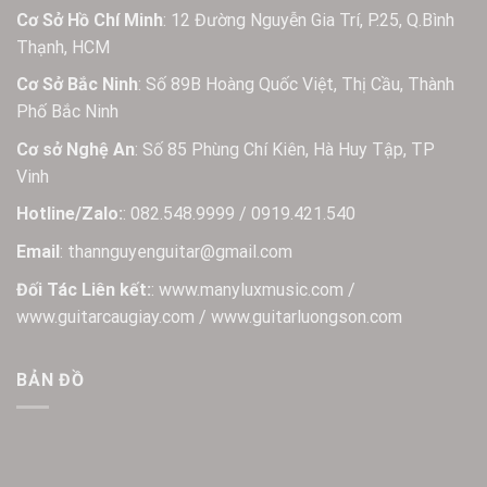
Cơ Sở Hồ Chí Minh
: 12 Đường Nguyễn Gia Trí, P.25, Q.Bình
Thạnh, HCM
Cơ Sở Bắc Ninh
: Số 89B Hoàng Quốc Việt, Thị Cầu, Thành
Phố Bắc Ninh
Cơ sở Nghệ An
: Số 85 Phùng Chí Kiên, Hà Huy Tập, TP
Vinh
Hotline/Zalo:
: 082.548.9999 / 0919.421.540
Email
: thannguyenguitar@gmail.com
Đối Tác Liên kết:
: www.manyluxmusic.com /
www.guitarcaugiay.com / www.guitarluongson.com
BẢN ĐỒ