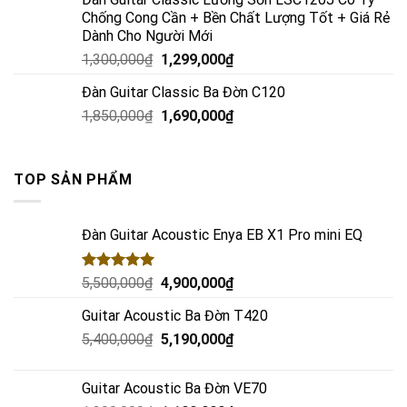
Chống Cong Cần + Bền Chất Lượng Tốt + Giá Rẻ
Dành Cho Người Mới
1,300,000
₫
1,299,000
₫
Đàn Guitar Classic Ba Đờn C120
1,850,000
₫
1,690,000
₫
TOP SẢN PHẨM
Đàn Guitar Acoustic Enya EB X1 Pro mini EQ
Rated
5.00
5,500,000
₫
4,900,000
₫
out of 5
Guitar Acoustic Ba Đờn T420
5,400,000
₫
5,190,000
₫
Guitar Acoustic Ba Đờn VE70