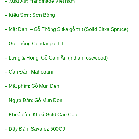
– Xuất Xứ: Handmade Việt nam
– Kiểu Sơn: Sơn Bóng
– Mặt Đàn: – Gỗ Thông Sitka gỗ thịt (Solid Sitka Spruce)
–
Gỗ Thông Cendar gỗ thịt
– Lưng & Hông: Gỗ Cẩm Ấn (indian rosewood)
– Cần Đàn: Mahogani
– Mặt phím: Gỗ Mun Đen
– Ngựa Đàn: Gỗ Mun Đen
– Khoá đàn: Khoá Gold Cao Cấp
– Dây Đàn: Savarez 500CJ