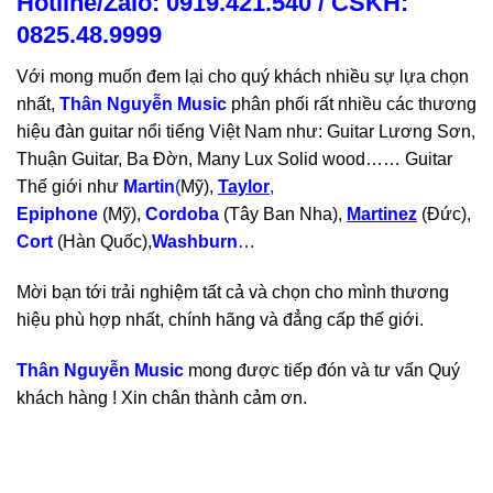
Hotline/Zalo: 0919.421.540 / CSKH:
0825.48.9999
Với mong muốn đem lại cho quý khách nhiều sự lựa chọn
nhất,
Thân Nguyễn Music
phân phối rất nhiều các thương
hiệu đàn guitar nổi tiếng Việt Nam như: Guitar Lương Sơn,
Thuận Guitar, Ba Đờn, Many Lux Solid wood…… Guitar
Thế giới như
Martin
(
Mỹ),
Taylor
,
Epiphone
(Mỹ),
Cordoba
(Tây Ban Nha),
Martinez
(Đức),
Cort
(Hàn Quốc),
Washburn
…
Mời bạn tới trải nghiệm tất cả và chọn cho mình thương
hiệu phù hợp nhất, chính hãng và đẳng cấp thế giới.
Thân Nguyễn Music
mong được tiếp đón và tư vấn Quý
khách hàng ! Xin chân thành cảm ơn.