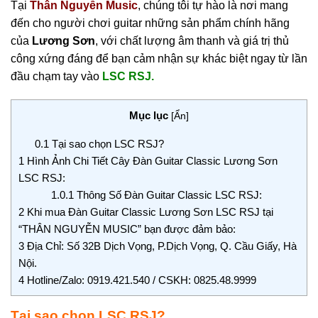
Tại
Thân Nguyễn Music
, chúng tôi tự hào là nơi mang
đến cho người chơi guitar những sản phẩm chính hãng
của
Lương Sơn
, với chất lượng âm thanh và giá trị thủ
công xứng đáng để bạn cảm nhận sự khác biệt ngay từ lần
đầu chạm tay vào
LSC RSJ.
Mục lục
[
Ẩn
]
0.1
Tại sao chọn LSC RSJ?
1
Hình Ảnh Chi Tiết Cây Đàn Guitar Classic Lương Sơn
LSC RSJ:
1.0.1
Thông Số Đàn Guitar Classic LSC RSJ:
2
Khi mua Đàn Guitar Classic Lương Sơn LSC RSJ tại
“THÂN NGUYỄN MUSIC” bạn được đảm bảo:
3
Địa Chỉ: Số 32B Dịch Vọng, P.Dịch Vọng, Q. Cầu Giấy, Hà
Nội.
4
Hotline/Zalo: 0919.421.540 / CSKH: 0825.48.9999
Tại sao chọn LSC RSJ?