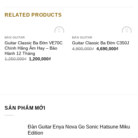
RELATED PRODUCTS
ĐÀN GUITAR
ĐÀN GUITAR
Add to
Add to
Guitar Classic Ba Đờn VE70C
Guitar Classic Ba Đờn C350J
wishlist
wishlist
Chính Hãng Âm Hay – Bảo
4,900,000
₫
4,690,000
₫
Hành 12 Tháng
1,250,000
₫
1,200,000
₫
SẢN PHẨM MỚI
Đàn Guitar Enya Nova Go Sonic Hatsune Miku
Edition