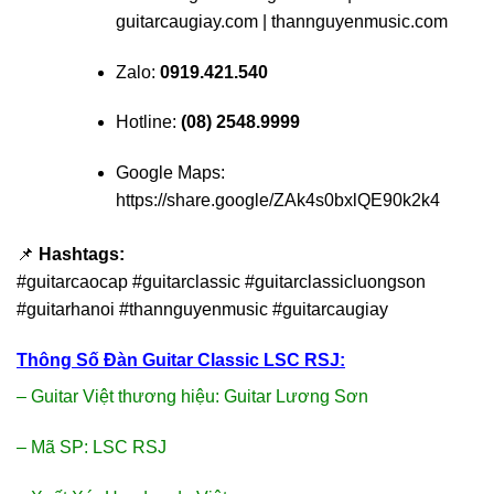
guitarcaugiay.com
|
thannguyenmusic.com
Zalo:
0919.421.540
Hotline:
(08) 2548.9999
Google Maps:
https://share.google/ZAk4s0bxlQE90k2k4
📌
Hashtags:
#guitarcaocap #guitarclassic #guitarclassicluongson
#guitarhanoi #thannguyenmusic #guitarcaugiay
Thông Số Đàn Guitar Classic LSC RSJ:
– Guitar Việt thương hiệu: Guitar Lương Sơn
– Mã SP: LSC RSJ