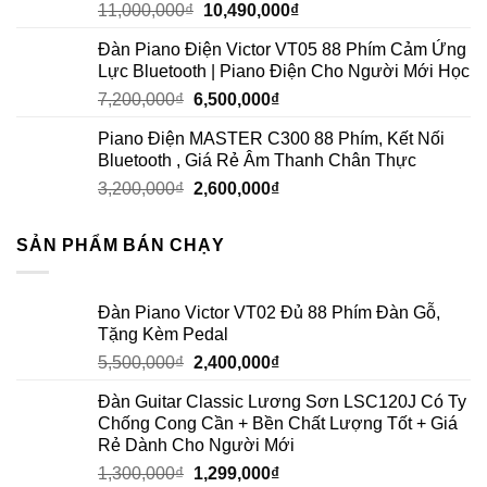
11,000,000
₫
10,490,000
₫
Đàn Piano Điện Victor VT05 88 Phím Cảm Ứng
Lực Bluetooth | Piano Điện Cho Người Mới Học
7,200,000
₫
6,500,000
₫
Piano Điện MASTER C300 88 Phím, Kết Nối
Bluetooth , Giá Rẻ Âm Thanh Chân Thực
3,200,000
₫
2,600,000
₫
SẢN PHẨM BÁN CHẠY
Đàn Piano Victor VT02 Đủ 88 Phím Đàn Gỗ,
Tặng Kèm Pedal
5,500,000
₫
2,400,000
₫
Đàn Guitar Classic Lương Sơn LSC120J Có Ty
Chống Cong Cần + Bền Chất Lượng Tốt + Giá
Rẻ Dành Cho Người Mới
1,300,000
₫
1,299,000
₫