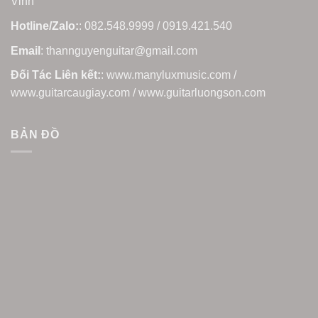
Vinh
Hotline/Zalo:
: 082.548.9999 / 0919.421.540
Email
: thannguyenguitar@gmail.com
Đối Tác Liên kết:
: www.manyluxmusic.com /
www.guitarcaugiay.com / www.guitarluongson.com
BẢN ĐỒ