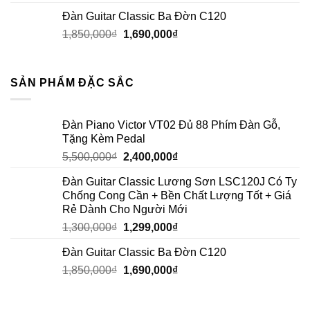
Đàn Guitar Classic Ba Đờn C120
1,850,000
₫
1,690,000
₫
SẢN PHẨM ĐẶC SẮC
Đàn Piano Victor VT02 Đủ 88 Phím Đàn Gỗ,
Tặng Kèm Pedal
5,500,000
₫
2,400,000
₫
Đàn Guitar Classic Lương Sơn LSC120J Có Ty
Chống Cong Cần + Bền Chất Lượng Tốt + Giá
Rẻ Dành Cho Người Mới
1,300,000
₫
1,299,000
₫
Đàn Guitar Classic Ba Đờn C120
1,850,000
₫
1,690,000
₫