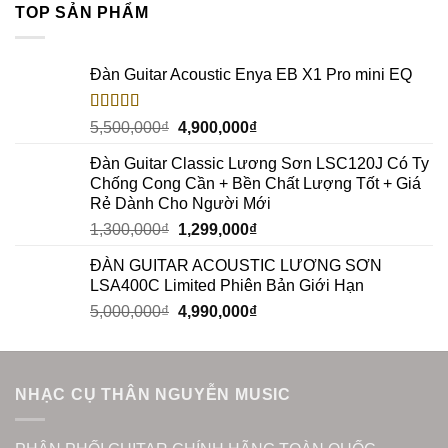
TOP SẢN PHẨM
Đàn Guitar Acoustic Enya EB X1 Pro mini EQ
Rated
5.00
5,500,000
₫
4,900,000
₫
out of 5
Đàn Guitar Classic Lương Sơn LSC120J Có Ty
Chống Cong Cần + Bền Chất Lượng Tốt + Giá
Rẻ Dành Cho Người Mới
1,300,000
₫
1,299,000
₫
ĐÀN GUITAR ACOUSTIC LƯƠNG SƠN
LSA400C Limited Phiên Bản Giới Hạn
5,000,000
₫
4,990,000
₫
NHẠC CỤ THÂN NGUYỄN MUSIC