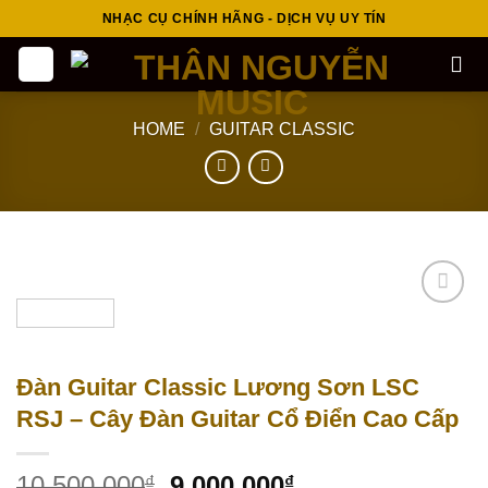
Skip
NHẠC CỤ CHÍNH HÃNG - DỊCH VỤ UY TÍN
to
content
HOME
/
GUITAR CLASSIC
Add to
wishlist
Đàn Guitar Classic Lương Sơn LSC
RSJ – Cây Đàn Guitar Cổ Điển Cao Cấp
10,500,000
9,000,000
₫
₫