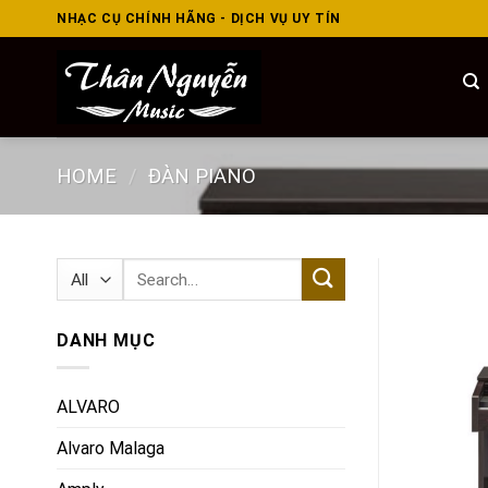
Skip
NHẠC CỤ CHÍNH HÃNG - DỊCH VỤ UY TÍN
to
content
HOME
/
ĐÀN PIANO
Search
for:
DANH MỤC
ALVARO
Alvaro Malaga