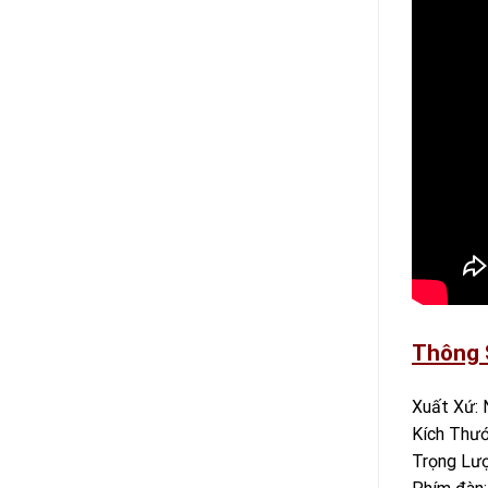
Thông 
Xuất Xứ: 
Kích Thướ
Trọng Lượ