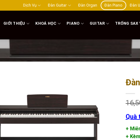
Dịch Vụ
Đàn Guitar
Đàn Organ
Đàn Piano
Đàn U
GIỚI THIỆU
KHOÁ HỌC
PIANO
GUITAR
TRỐNG SAX 
Đàn
Add to
wishlist
16,5
Quà 
+ Miễ
+ Kèm