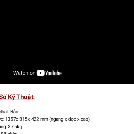
Số Kỹ Thuật:
Nhật Bản
c: 1357x 815x 422 mm (ngang x dọc x cao)
ng: 37.5kg