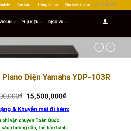
kulele
Kèn Sáo
Trống Cajon
Phụ Kiện Guitar
VIOLIN
PHỤ KIỆN
DỊCH VỤ
 Piano Điện Yamaha YDP-103R
00,000
₫
15,500,000
₫
tặng & Khuyễn mãi đi kèm:
n phí vận chuyển Toàn Quốc
 sách hưỡng dẫn, thẻ bảo hành