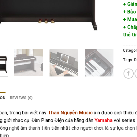
+ Giả
+ Bảo
+ Mua
+ Chấ
thẻ t
Categor
Tags:
Đ
ION
REVIEWS (0)
bạn, trong bài viết này
Thân Nguyễn Music
xin được giới thiệu
ng giới nhạc cụ. Đàn Piano Điện của hãng đàn
Yamaha
với series 
ng nghệ âm thanh tiên tiến nhất cho người chơi, là sự lựa chọn l
hiệp.