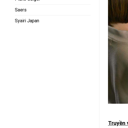
Saers
Syairi Japan
Truyền v