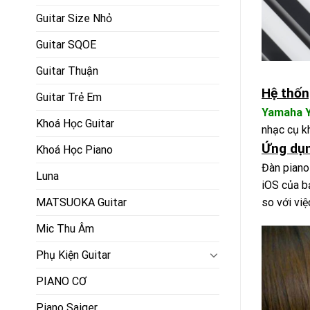
Guitar Size Nhỏ
Guitar SQOE
Guitar Thuận
Hệ thốn
Guitar Trẻ Em
Yamaha 
Khoá Học Guitar
nhạc cụ k
Ứng dụn
Khoá Học Piano
Đàn piano
Luna
iOS của b
MATSUOKA Guitar
so với vi
Mic Thu Âm
Phụ Kiện Guitar
PIANO CƠ
Piano Saiger