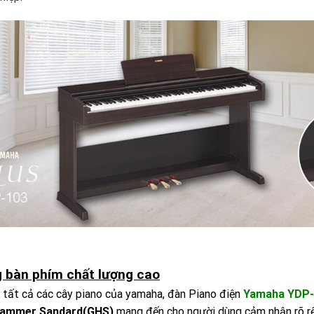
 bàn phím chất lượng cao
 tất cả các cây piano của yamaha, đàn Piano điện
Yamaha YDP-
Hammer Sandard(GHS)
mang đến cho người dùng cảm nhận rõ r