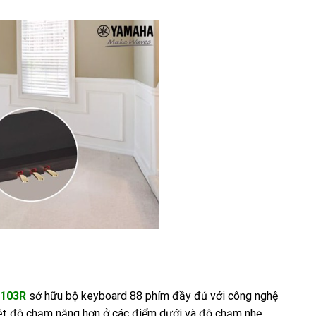
103R
sở hữu bộ keyboard 88 phím đầy đủ với công nghệ
ệt độ chạm nặng hơn ở các điểm dưới và độ chạm nhẹ