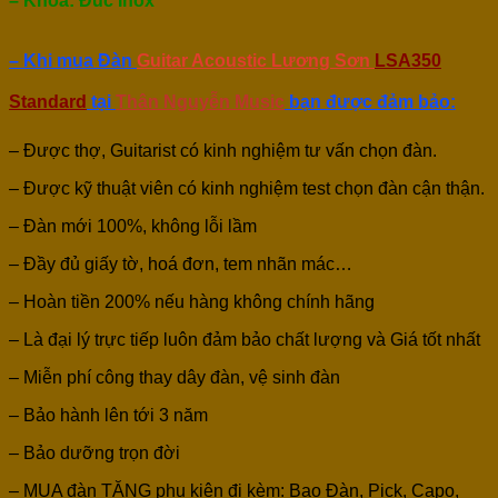
– Khoá: Đúc Inox
– Khi mua Đàn
Guitar Acoustic Lương Sơn
LSA350
Standard
tại
Thân Nguyễn Music
bạn được đảm bảo:
– Được thợ, Guitarist có kinh nghiệm tư vấn chọn đàn.
– Được kỹ thuật viên có kinh nghiệm test chọn đàn cận thận.
– Đàn mới 100%, không lỗi lầm
– Đầy đủ giấy tờ, hoá đơn, tem nhãn mác…
– Hoàn tiền 200% nếu hàng không chính hãng
– Là đại lý trực tiếp luôn đảm bảo chất lượng và Giá tốt nhất
– Miễn phí công thay dây đàn, vệ sinh đàn
– Bảo hành lên tới 3 năm
– Bảo dưỡng trọn đời
– MUA đàn TẶNG phụ kiện đi kèm: Bao Đàn, Pick, Capo,