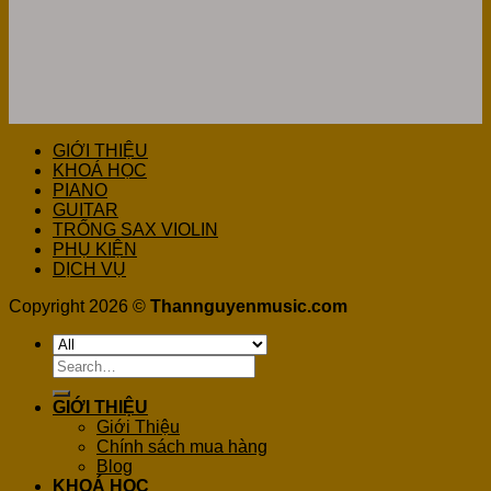
GIỚI THIỆU
KHOÁ HỌC
PIANO
GUITAR
TRỐNG SAX VIOLIN
PHỤ KIỆN
DỊCH VỤ
Copyright 2026 ©
Thannguyenmusic.com
Search
for:
GIỚI THIỆU
Giới Thiệu
Chính sách mua hàng
Blog
KHOÁ HỌC