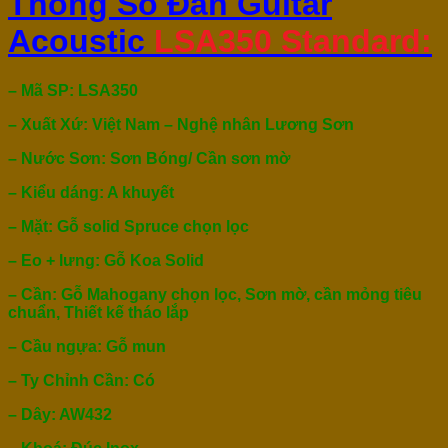
Thông Số Đàn Guitar
Acoustic
LSA350 Standard:
– Mã SP: LSA350
– Xuất Xứ: Việt Nam – Nghệ nhân Lương Sơn
– Nước Sơn: Sơn Bóng/ Cần sơn mờ
– Kiểu dáng: A khuyết
– Mặt: Gỗ solid Spruce chọn lọc
– Eo + lưng: Gỗ Koa Solid
– Cần: Gỗ Mahogany chọn lọc, Sơn mờ, cần mỏng tiêu
chuẩn, Thiết kế tháo lắp
– Cầu ngựa: Gỗ mun
– Ty Chỉnh Cần: Có
– Dây: AW432