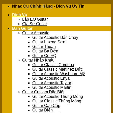
Skip
Nhạc Cụ Chính Hãng - Dịch Vụ Uy Tín
to
Dịch Vụ
content
Lắp EQ Guitar
Gia Sư Guitar
Đàn Guitar
Guitar Acoustic
Guitar Acoustic Bán Chạy
Guitar Lương Sơn
Guitar Thuận
Guitar Ba Đờn
Guitar Có EQ
Guitar Nhập Khẩu
Guitar Classic Cordoba
Guitar Classic Martinez Đức
Guitar Acoustic Washburn Mỹ
Guitar Acoustic Enya
Guitar Acoustic Taylor
Guitar Acoustic Martin
Guitar Custom Đặc Biệt
Guitar Acoustic Thùng Mỏng
Guitar Classic Thùng Mỏng
Guitar Cao Cấp
Guitar Điện