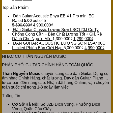
Top Sản Phẩm
Đàn Guitar Acoustic Enya EB X1 Pro mini EQ
Rated
5.00
out of 5
5,500,000
₫
4,900,000
₫
Đàn Guitar Classic Lương Sơn LSC120J Có Ty
Chống Cong Cần + Bền Chất Lượng Tốt + Giá Rẻ
Dành Cho Người Mới
1,300,000
₫
1,299,000
₫
ĐÀN GUITAR ACOUSTIC LƯƠNG SƠN LSA400C
Limited Phiên Bản Giới Hạn
5,000,000
₫
4,990,000
₫
NHẠC CỤ THÂN NGUYỄN MUSIC
PHÂN PHỐI GUITAR CHÍNH HÃNG TOÀN QUỐC
Thân Nguyễn Music
chuyên cung cấp đàn Guitar, Dụng cụ
âm nhạc Chính Hãng, chất lượng. Dạy đàn Guitar, Piano …
từ cơ bản đến nâng cao. Nhận đặt hàng Online, vận chuyển
toàn quốc chỉ trong 1-3 ngày làm việc.
Thông Tin
Cơ Sở Hà Nội
: Số 32B Dịch Vọng, Phường Dịch
Vọng, Quận Cầu Giấy