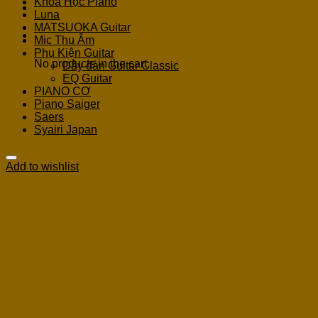
Khoá Học Piano
Luna
MATSUOKA Guitar
Cart
Mic Thu Âm
Phụ Kiện Guitar
No products in the cart.
Dây đàn Guitar Classic
EQ Guitar
PIANO CƠ
Piano Saiger
Saers
Syairi Japan
Add to wishlist
Đàn Guitar Acoustic Lương
Sơn Mini LSA350 Standard