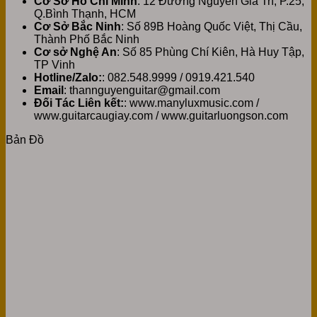
Cơ Sở Hồ Chí Minh
: 12 Đường Nguyễn Gia Trí, P.25,
Q.Bình Thạnh, HCM
Cơ Sở Bắc Ninh
: Số 89B Hoàng Quốc Việt, Thị Cầu,
Thành Phố Bắc Ninh
Cơ sở Nghệ An
: Số 85 Phùng Chí Kiên, Hà Huy Tập,
TP Vinh
Hotline/Zalo:
: 082.548.9999 / 0919.421.540
Email
: thannguyenguitar@gmail.com
Đối Tác Liên kết:
: www.manyluxmusic.com /
www.guitarcaugiay.com / www.guitarluongson.com
Bản Đồ