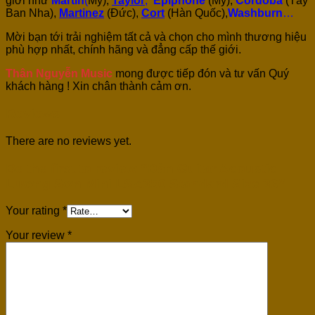
giới như
Martin
(
Mỹ),
Taylor
,
Epiphone
(Mỹ),
Cordoba
(Tây
Ban Nha),
Martinez
(Đức),
Cort
(Hàn Quốc),
Washburn
…
Mời bạn tới trải nghiệm tất cả và chọn cho mình thương hiệu
phù hợp nhất, chính hãng và đẳng cấp thế giới.
Thân Nguyễn Music
mong được tiếp đón và tư vấn Quý
khách hàng ! Xin chân thành cảm ơn.
Reviews
There are no reviews yet.
Be the first to review “Đàn Guitar Acoustic
Lương Sơn Mini LSA350 Standard Size 36”
Your rating
*
Your review
*