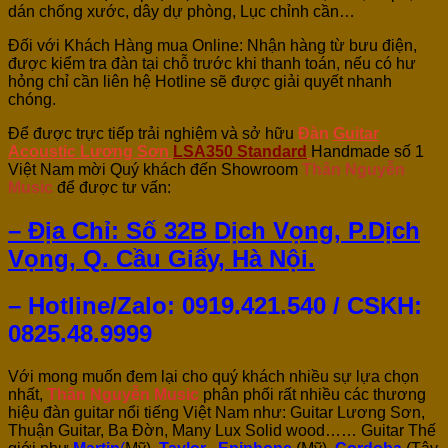
dán chống xước, dây dự phòng, Lục chỉnh cần…
Đối với Khách Hàng mua Online: Nhận hàng từ bưu điện,
được kiểm tra đàn tại chỗ trước khi thanh toán, nếu có hư
hỏng chỉ cần liên hệ Hotline sẽ được giải quyết nhanh
chóng.
Để được trực tiếp trải nghiệm và sở hữu
Đàn
Guitar
Acoustic Lương Sơn
LSA350 Standard
Handmade số 1
Việt Nam mời Quý khách đến Showroom
Thân Nguyễn
Music
để được tư vấn:
– Địa Chỉ: Số 32B Dịch Vọng, P.Dịch
Vọng, Q. Cầu Giấy, Hà Nội.
– Hotline/Zalo: 0919.421.540 / CSKH:
0825.48.9999
Với mong muốn đem lại cho quý khách nhiều sự lựa chọn
nhất,
Thân Nguyễn Music
phân phối rất nhiều các thương
hiệu đàn guitar nổi tiếng Việt Nam như: Guitar Lương Sơn,
Thuận Guitar, Ba Đờn, Many Lux Solid wood…… Guitar Thế