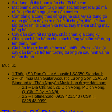
Sử dụng gỗ thịt hoàn toàn cho độ bền cao
Mặt phím được làm từ gỗ mun sọc (ebony) loại gỗ mà
những cây đàn ngoại cao cấp mới có
Cần đàn gia công theo công nghệ của Mỹ sử dụng gỗ
maho già vân dày, sơn mờ dễ di chuyển, thiết kế tháo
lắp được khi di chuyển xa hoặc thay thế khi chẳng may
hỏng hóc
Cây đàn cầm rất nặng tay, chắc chắn, gia công kỹ
Chính sách bảo hành cho khách hàng yên tâm sử dụng
lên đến 3 năm
Giá bán lẻ cực kỳ tốt, rẻ hơn rất nhiều nếu so với một
cây đàn tầm 7tr trở lên tương đương về cấu hình và na
ná âm thanh
Mục lục
1
Thông Số Đàn Guitar Acoustic LSA350 Standard:
2
– Khi mua Đàn Guitar Acoustic Lương Sơn LSA350
Standard tại Thân Nguyễn Music bạn được đảm bảo:
2.1
– Địa Chỉ: Số 32B Dịch Vọng, P.Dịch Vọng,
Q. Cầu Giấy, Hà Nội.
2.2
– Hotline/Zalo: 0919.421.540 / CSKH:
0825.48.9999