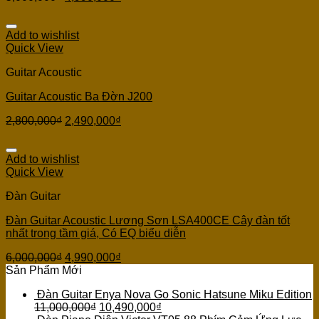
Add to wishlist
Quick View
Guitar Acoustic
Guitar Acoustic Ba Đờn J200
2,800,000
₫
2,490,000
₫
Add to wishlist
Quick View
Đàn Guitar
Đàn Guitar Acoustic Lương Sơn LSA400CE Cây đàn tốt
nhất trong tầm giá, Có EQ biểu diễn
6,000,000
₫
4,990,000
₫
Sản Phẩm Mới
Đàn Guitar Enya Nova Go Sonic Hatsune Miku Edition
11,000,000
₫
10,490,000
₫