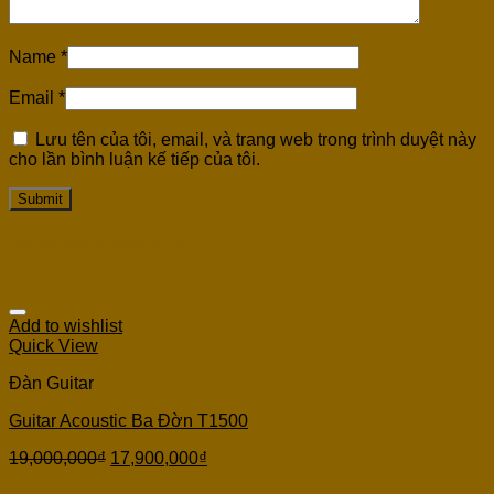
Name
*
Email
*
Lưu tên của tôi, email, và trang web trong trình duyệt này
cho lần bình luận kế tiếp của tôi.
Related products
Add to wishlist
Quick View
Đàn Guitar
Guitar Acoustic Ba Đờn T1500
19,000,000
₫
17,900,000
₫