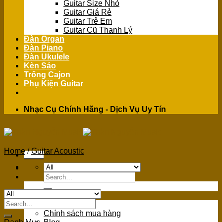
Guitar Size Nhỏ
Guitar Giá Rẻ
Guitar Trẻ Em
Guitar Cũ Thanh Lý
Đàn Organ
Đàn Piano
Đàn Ukulele
Kèn Sáo
Trống Cajon
Phụ Kiện Guitar
Nhạc Cụ Chính Hãng - Dịch Vụ Uy Tín
Home
/
Guitar Acoustic
Menu
Search
for:
GIỚI THIỆU
Search
Giới Thiệu
for:
Chính sách mua hàng