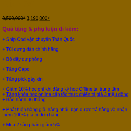
Size 36
3,500,000
₫
3,190,000
₫
Quà tặng & phụ kiện đi kèm:
+ Ship Cod vận chuyển Toàn Quốc
+ Túi đựng đàn chính hãng
+ Bộ dây dự phòng
+ Tặng Capo
+ Tặng pick gảy xịn
+ Giảm 10% học phí khi đăng ký học Offline tại trung tâm
+
Tặng khóa học online cấp tốc thực chiến trị giá 3 triệu đồng
+ Bảo hành 36 tháng
+ Phát hiện hàng giả, hàng nhái, bạn được trả hàng và nhận
thêm 100% giá trị đơn hàng
+ Mua 2 sản phẩm giảm 5%