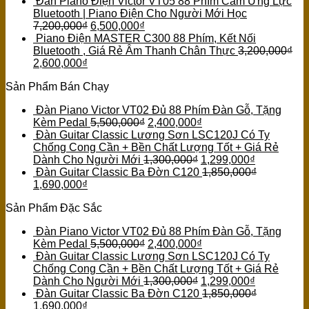
Đàn Piano Điện Victor VT05 88 Phím Cảm Ứng Lực
Bluetooth | Piano Điện Cho Người Mới Học
7,200,000
₫
6,500,000
₫
Piano Điện MASTER C300 88 Phím, Kết Nối
Bluetooth , Giá Rẻ Âm Thanh Chân Thực
3,200,000
₫
2,600,000
₫
Sản Phẩm Bán Chạy
Đàn Piano Victor VT02 Đủ 88 Phím Đàn Gỗ, Tặng
Kèm Pedal
5,500,000
₫
2,400,000
₫
Đàn Guitar Classic Lương Sơn LSC120J Có Ty
Chống Cong Cần + Bền Chất Lượng Tốt + Giá Rẻ
Dành Cho Người Mới
1,300,000
₫
1,299,000
₫
Đàn Guitar Classic Ba Đờn C120
1,850,000
₫
1,690,000
₫
Sản Phẩm Đặc Sắc
Đàn Piano Victor VT02 Đủ 88 Phím Đàn Gỗ, Tặng
Kèm Pedal
5,500,000
₫
2,400,000
₫
Đàn Guitar Classic Lương Sơn LSC120J Có Ty
Chống Cong Cần + Bền Chất Lượng Tốt + Giá Rẻ
Dành Cho Người Mới
1,300,000
₫
1,299,000
₫
Đàn Guitar Classic Ba Đờn C120
1,850,000
₫
1,690,000
₫