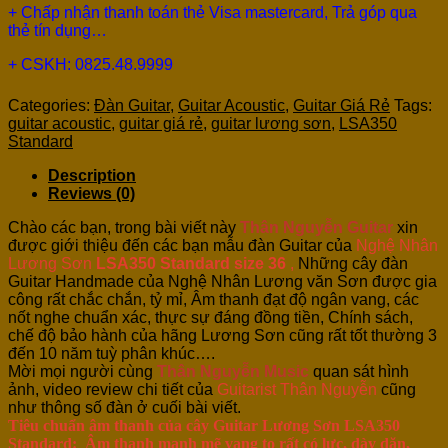
+ Chấp nhận thanh toán thẻ Visa mastercard, Trả góp qua
thẻ tín dụng…
+ CSKH: 0825.48.9999
Categories:
Đàn Guitar
,
Guitar Acoustic
,
Guitar Giá Rẻ
Tags:
guitar acoustic
,
guitar giá rẻ
,
guitar lương sơn
,
LSA350
Standard
Description
Reviews (0)
Chào các bạn, trong bài viết này
Thân Nguyễn Guitar
xin
được giới thiệu đến các bạn mẫu đàn Guitar của
Nghệ Nhân
Lương Sơn
LSA350 Standard size 36
,
Những cây đàn
Guitar Handmade của Nghệ Nhân Lương văn Sơn được gia
công rất chắc chắn, tỷ mỉ, Âm thanh đạt độ ngân vang, các
nốt nghe chuẩn xác, thực sự đáng đồng tiền, Chính sách,
chế độ bảo hành của hãng Lương Sơn cũng rất tốt thường 3
đến 10 năm tuỳ phân khúc….
Mời mọi người cùng
Thân Nguyễn Music
quan sát hình
ảnh, video review chi tiết của
Guitarist Thân Nguyễn
cũng
như thông số đàn ở cuối bài viết.
Tiêu chuẩn âm thanh của cây Guitar Lương Sơn LSA350
Standard: Âm thanh mạnh mẽ vang to rất có lực, dày dặn,