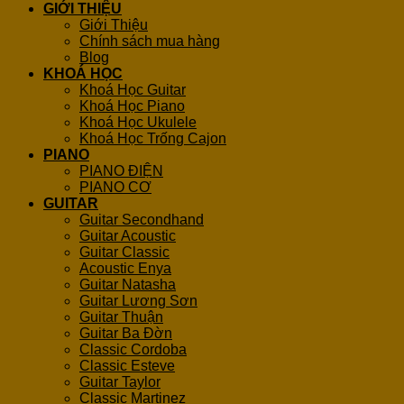
GIỚI THIỆU
Giới Thiệu
Chính sách mua hàng
Blog
KHOÁ HỌC
Khoá Học Guitar
Khoá Học Piano
Khoá Học Ukulele
Khoá Học Trống Cajon
PIANO
PIANO ĐIỆN
PIANO CƠ
GUITAR
Guitar Secondhand
Guitar Acoustic
Guitar Classic
Acoustic Enya
Guitar Natasha
Guitar Lương Sơn
Guitar Thuận
Guitar Ba Đờn
Classic Cordoba
Classic Esteve
Guitar Taylor
Classic Martinez