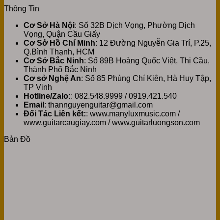
Thông Tin
Cơ Sở Hà Nội
: Số 32B Dịch Vọng, Phường Dịch
Vọng, Quận Cầu Giấy
Cơ Sở Hồ Chí Minh
: 12 Đường Nguyễn Gia Trí, P.25,
Q.Bình Thạnh, HCM
Cơ Sở Bắc Ninh
: Số 89B Hoàng Quốc Việt, Thị Cầu,
Thành Phố Bắc Ninh
Cơ sở Nghệ An
: Số 85 Phùng Chí Kiên, Hà Huy Tập,
TP Vinh
Hotline/Zalo:
: 082.548.9999 / 0919.421.540
Email
: thannguyenguitar@gmail.com
Đối Tác Liên kết:
: www.manyluxmusic.com /
www.guitarcaugiay.com / www.guitarluongson.com
Bản Đồ