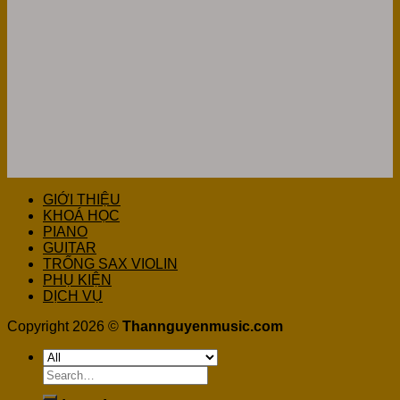
GIỚI THIỆU
KHOÁ HỌC
PIANO
GUITAR
TRỐNG SAX VIOLIN
PHỤ KIỆN
DỊCH VỤ
Copyright 2026 ©
Thannguyenmusic.com
Search
for: