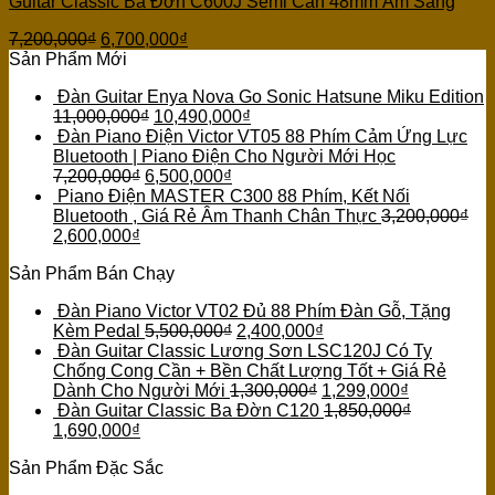
Guitar Classic Ba Đờn C600J Semi Cần 48mm Âm Sáng
7,200,000
₫
6,700,000
₫
Sản Phẩm Mới
Đàn Guitar Enya Nova Go Sonic Hatsune Miku Edition
11,000,000
₫
10,490,000
₫
Đàn Piano Điện Victor VT05 88 Phím Cảm Ứng Lực
Bluetooth | Piano Điện Cho Người Mới Học
7,200,000
₫
6,500,000
₫
Piano Điện MASTER C300 88 Phím, Kết Nối
Bluetooth , Giá Rẻ Âm Thanh Chân Thực
3,200,000
₫
2,600,000
₫
Sản Phẩm Bán Chạy
Đàn Piano Victor VT02 Đủ 88 Phím Đàn Gỗ, Tặng
Kèm Pedal
5,500,000
₫
2,400,000
₫
Đàn Guitar Classic Lương Sơn LSC120J Có Ty
Chống Cong Cần + Bền Chất Lượng Tốt + Giá Rẻ
Dành Cho Người Mới
1,300,000
₫
1,299,000
₫
Đàn Guitar Classic Ba Đờn C120
1,850,000
₫
1,690,000
₫
Sản Phẩm Đặc Sắc