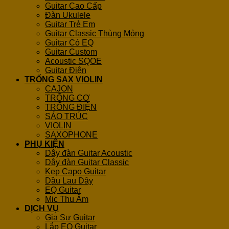
Guitar Cao Cấp
Đàn Ukulele
Guitar Trẻ Em
Guitar Classic Thùng Mỏng
Guitar Có EQ
Guitar Custom
Acoustic SQOE
Guitar Điện
TRỐNG SAX VIOLIN
CAJON
TRỐNG CƠ
TRỐNG ĐIỆN
SÁO TRÚC
VIOLIN
SAXOPHONE
PHỤ KIỆN
Dây đàn Guitar Acoustic
Dây đàn Guitar Classic
Kẹp Capo Guitar
Dầu Lau Dây
EQ Guitar
Mic Thu Âm
DỊCH VỤ
Gia Sư Guitar
Lắp EQ Guitar