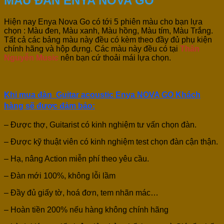
MÀU ĐÀN ENYA NOVA GO
Hiện nay Enya Nova Go có tới 5 phiên màu cho bạn lựa
chọn : Màu đen, Màu xanh, Màu hồng, Màu tím, Màu Trắng.
Tất cả các bảng màu này đều có kèm theo đầy đủ phụ kiện
chính hãng và hộp đựng. Các màu này đều có tại
Thân
Nguyễn Music
nên bạn cứ thoải mái lựa chọn.
Khi mua đàn
Guitar
acoustic Enya NOVA GO
Khách
hàng sẽ được đảm bảo:
– Được thợ, Guitarist có kinh nghiệm tư vấn chọn đàn.
– Được kỹ thuật viên có kinh nghiệm test chọn đàn cận thận.
– Hạ, nâng Action miễn phí theo yêu cầu.
– Đàn mới 100%, không lỗi lầm
– Đầy đủ giấy tờ, hoá đơn, tem nhãn mác…
– Hoàn tiền 200% nếu hàng không chính hãng