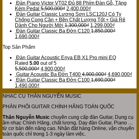
Đàn Piano Victor VT02 Đủ 88 Phím Đàn Gỗ, Tặng
Kèm Pedal
5,500,000
₫
2,400,000
₫
Đàn Guitar Classic Lương Sơn LSC120J Có Ty
Chống Cong Cần + Bền Chất Lượng Tốt + Giá Rẻ
Dành Cho Người Mới
1,300,000
₫
1,299,000
₫
Đàn Guitar Classic Ba Đờn C120
1,850,000
₫
1,690,000
₫
Top Sản Phẩm
Đàn Guitar Acoustic Enya EB X1 Pro mini EQ
Rated
5.00
out of 5
5,500,000
₫
4,900,000
₫
Guitar Acoustic Ba Đờn T400
4,900,000
₫
4,690,000
₫
Đàn Guitar Classic Ba Đờn C100
1,690,000
₫
1,490,000
₫
NHẠC CỤ THÂN NGUYỄN MUSIC
PHÂN PHỐI GUITAR CHÍNH HÃNG TOÀN QUỐC
Thân Nguyễn Music
chuyên cung cấp đàn Guitar, Dụng cụ
âm nhạc Chính Hãng, chất lượng. Dạy đàn Guitar, Piano …
từ cơ bản đến nâng cao. Nhận đặt hàng Online, vận chuyển
toàn quốc chỉ trong 1-3 ngày làm việc.