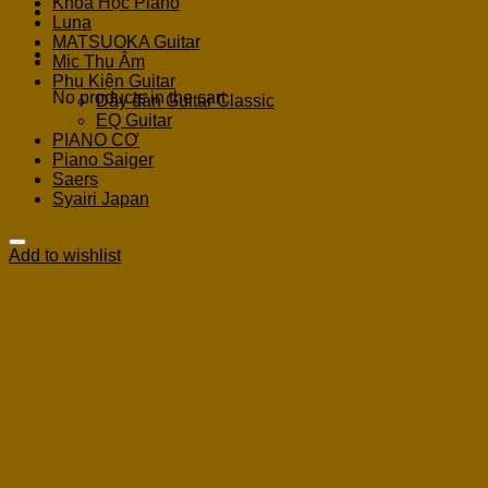
Khoá Học Piano
Luna
MATSUOKA Guitar
Cart
Mic Thu Âm
Phụ Kiện Guitar
No products in the cart.
Dây đàn Guitar Classic
EQ Guitar
PIANO CƠ
Piano Saiger
Saers
Syairi Japan
Add to wishlist