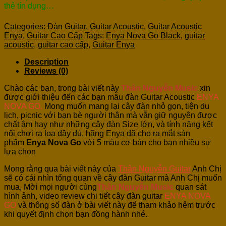
thẻ tín dụng…
Categories:
Đàn Guitar
,
Guitar Acoustic
,
Guitar Acoustic
Enya
,
Guitar Cao Cấp
Tags:
Enya Nova Go Black
,
guitar
acoustic
,
guitar cao cấp
,
Guitar Enya
Description
Reviews (0)
Chào các bạn, trong bài viết này
Thân Nguyễn Music
xin
được giới thiệu đến các bạn mẫu đàn Guitar Acoustic
ENYA
NOVA GO,
Mong muốn mang lại cây đàn nhỏ gọn, tiện du
lịch, picnic với bạn bè người thân mà vẫn giữ nguyên được
chất âm hay như những cây đàn Size lớn, và tính năng kết
nối chơi ra loa đầy đủ, hãng Enya đã cho ra mắt sản
phẩm
Enya Nova Go
với 5 màu cơ bản cho bạn nhiều sự
lựa chọn
Mong rằng qua bài viết này của
Thân Nguyễn Guitar
Anh Chị
sẽ có cái nhìn tổng quan về cây đàn Guitar mà Anh Chị muốn
mua, Mời mọi người cùng
Thân Nguyễn Music
quan sát
hình ảnh, video review chi tiết cây đàn guitar
ENYA NOVA
GO
và
thông số đàn ở bài viết này để tham khảo hêm trước
khi quyết định chọn bạn đồng hành nhé.