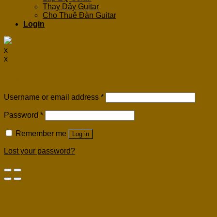
Thay Dây Guitar
Cho Thuê Đàn Guitar
Login
x
x
Login
Username or email address
*
Password
*
Remember me
Log in
Lost your password?