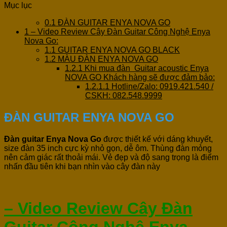
Mục lục
0.1
ĐÀN GUITAR ENYA NOVA GO
1
– Video Review Cây Đàn Guitar Công Nghệ Enya
Nova Go:
1.1
GUITAR ENYA NOVA GO BLACK
1.2
MÀU ĐÀN ENYA NOVA GO
1.2.1
Khi mua đàn Guitar acoustic Enya
NOVA GO Khách hàng sẽ được đảm bảo:
1.2.1.1
Hotline/Zalo: 0919.421.540 /
CSKH: 082.548.9999
ĐÀN GUITAR ENYA NOVA GO
Đàn guitar Enya Nova Go
được thiết kế với dáng khuyết,
size đàn 35 inch cực kỳ nhỏ gọn, dễ ôm. Thùng đàn mỏng
nên cảm giác rất thoải mái. Vẻ đẹp và độ sang trọng là điểm
nhấn đầu tiên khi bạn nhìn vào cây đàn này
– Video Review Cây Đàn