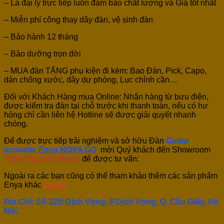
– Là đại lý trực tiếp luôn đảm bảo chất lượng và Giá tốt nhất
– Miễn phí công thay dây đàn, vệ sinh đàn
– Bảo hành 12 tháng
– Bảo dưỡng trọn đời
– MUA đàn TẶNG phụ kiện đi kèm: Bao Đàn, Pick, Capo,
dán chống xước, dây dự phòng, Lục chỉnh cần…
Đối với Khách Hàng mua Online: Nhận hàng từ bưu điện,
được kiểm tra đàn tại chỗ trước khi thanh toán, nếu có hư
hỏng chỉ cần liên hệ Hotline sẽ được giải quyết nhanh
chóng.
Để được trực tiếp trải nghiệm và sở hữu Đàn
Guitar
acoustic
Enya NOVA GO
mời Quý khách đến Showroom
Thân Nguyễn Music
để được tư vấn:
Ngoài ra các bạn cũng có thể tham khảo thêm các sản phẩm
Enya khác
tại đây
Địa Chỉ: Số 32B Dịch Vọng, P.Dịch Vọng, Q. Cầu Giấy, Hà
Nội.