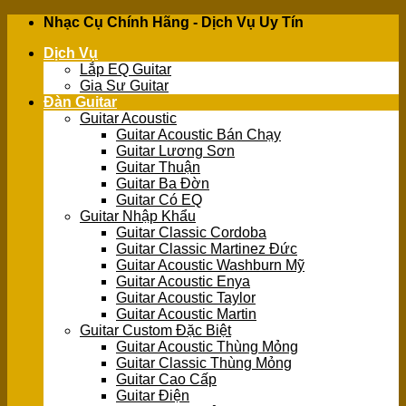
Skip
Nhạc Cụ Chính Hãng - Dịch Vụ Uy Tín
to
Dịch Vụ
content
Lắp EQ Guitar
Gia Sư Guitar
Đàn Guitar
Guitar Acoustic
Guitar Acoustic Bán Chạy
Guitar Lương Sơn
Guitar Thuận
Guitar Ba Đờn
Guitar Có EQ
Guitar Nhập Khẩu
Guitar Classic Cordoba
Guitar Classic Martinez Đức
Guitar Acoustic Washburn Mỹ
Guitar Acoustic Enya
Guitar Acoustic Taylor
Guitar Acoustic Martin
Guitar Custom Đặc Biệt
Guitar Acoustic Thùng Mỏng
Guitar Classic Thùng Mỏng
Guitar Cao Cấp
Guitar Điện