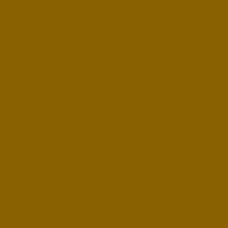
Đàn Guitar Acoustic Enya
Nova Go Black