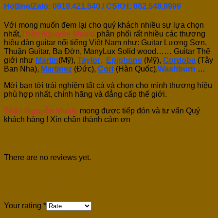
Hotline/Zalo: 0919.421.540 / CSKH:
082.548.9999
Với mong muốn đem lại cho quý khách nhiều sự lựa chọn
nhất,
Thân Nguyễn Music
phân phối rất nhiều các thương
hiệu đàn guitar nổi tiếng Việt Nam như: Guitar Lương Sơn,
Thuận Guitar, Ba Đờn, ManyLux Solid wood…… Guitar Thế
giới như
Martin
(Mỹ),
Taylor
,
Epiphone
(Mỹ),
Cordoba
(Tây
Ban Nha),
Martinez
(Đức),
Cort
(Hàn Quốc),
Washburn
…
Mời bạn tới trải nghiệm tất cả và chọn cho mình thương hiệu
phù hợp nhất, chính hãng và đẳng cấp thế giới.
Thân Nguyễn Music
mong được tiếp đón và tư vấn Quý
khách hàng ! Xin chân thành cảm ơn
Reviews
There are no reviews yet.
Be the first to review “Đàn Guitar Acoustic
Enya Nova Go Black”
Your rating
*