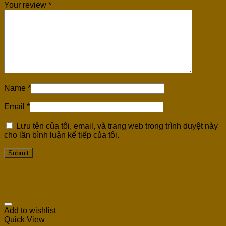
Your review
*
Name
*
Email
*
Lưu tên của tôi, email, và trang web trong trình duyệt này
cho lần bình luận kế tiếp của tôi.
Related products
Add to wishlist
Quick View