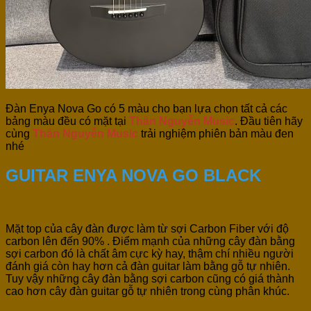
Đàn Enya Nova Go có 5 màu cho bạn lựa chọn tất cả các
bảng màu đều có mặt tại
Thân Nguyễn Music
. Đầu tiên hãy
cùng
Thân Nguyễn Music
trải nghiệm phiên bản màu đen
nhé
GUITAR ENYA NOVA GO BLACK
Mặt top của cây đàn được làm từ sợi Carbon Fiber với độ
carbon lên đến 90% . Điểm mạnh của những cây đàn bằng
sợi carbon đó là chất âm cực kỳ hay, thậm chí nhiều người
đánh giá còn hay hơn cả đàn guitar làm bằng gỗ tự nhiên.
Tuy vậy những cây đàn bằng sợi carbon cũng có giá thành
cao hơn cây đàn guitar gỗ tự nhiên trong cùng phân khúc.