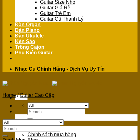
Guitar Size Nhỏ
Guitar Giá Rẻ
Guitar Trẻ Em
Guitar Cũ Thanh Lý
Đàn Organ
Đàn Piano
Đàn Ukulele
Kèn Sáo
Trống Cajon
Phụ Kiện Guitar
Nhạc Cụ Chính Hãng - Dịch Vụ Uy Tín
Home
/
Guitar Cao Cấp
Menu
Search
for:
GIỚI THIỆU
Search
Giới Thiệu
for:
Chính sách mua hàng