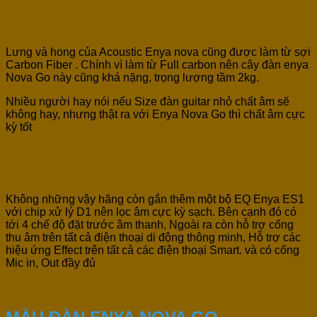
Lưng và hong của Acoustic Enya nova cũng được làm từ sợi
Carbon Fiber . Chính vì làm từ Full carbon nên cây đàn enya
Nova Go này cũng khá nặng, trọng lượng tầm 2kg.
Nhiều người hay nói nếu Size đàn guitar nhỏ chất âm sẽ
không hay, nhưng thật ra với Enya Nova Go thì chất âm cực
kỳ tốt
Không những vậy hãng còn gắn thêm một bộ EQ Enya ES1
với chip xử lý D1 nên lọc âm cực kỳ sạch. Bên cạnh đó có
tới 4 chế độ đặt trước âm thanh, Ngoài ra còn hỗ trợ cổng
thu âm trên tất cả điện thoại di động thông minh, Hỗ trợ các
hiệu ứng Effect trên tất cả các điện thoại Smart. và có cổng
Mic in, Out đầy đủ