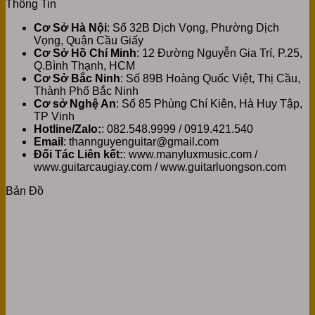
Thông Tin
Cơ Sở Hà Nội
: Số 32B Dịch Vọng, Phường Dịch
Vọng, Quận Cầu Giấy
Cơ Sở Hồ Chí Minh
: 12 Đường Nguyễn Gia Trí, P.25,
Q.Bình Thạnh, HCM
Cơ Sở Bắc Ninh
: Số 89B Hoàng Quốc Việt, Thị Cầu,
Thành Phố Bắc Ninh
Cơ sở Nghệ An
: Số 85 Phùng Chí Kiên, Hà Huy Tập,
TP Vinh
Hotline/Zalo:
: 082.548.9999 / 0919.421.540
Email
: thannguyenguitar@gmail.com
Đối Tác Liên kết:
: www.manyluxmusic.com /
www.guitarcaugiay.com / www.guitarluongson.com
Bản Đồ