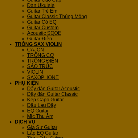
Đàn Ukulele
Guitar Trẻ Em
Guitar Classic Thùng Mỏng
Guitar Có EQ
Guitar Custom
Acoustic SQOE
Guitar Điện
TRỐNG SAX VIOLIN
CAJON
TRỐNG CƠ
TRỐNG ĐIỆN
SÁO TRÚC
VIOLIN
SAXOPHONE
PHỤ KIỆN
Dây đàn Guitar Acoustic
Dây đàn Guitar Classic
Kẹp Capo Guitar
Dầu Lau Dây
EQ Guitar
Mic Thu Âm
DỊCH VỤ
Gia Sư Guitar
Lắp EQ Guitar