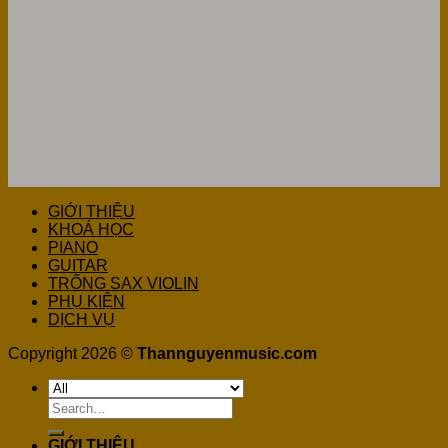
GIỚI THIỆU
KHOÁ HỌC
PIANO
GUITAR
TRỐNG SAX VIOLIN
PHỤ KIỆN
DỊCH VỤ
Copyright 2026 ©
Thannguyenmusic.com
Search
for:
GIỚI THIỆU