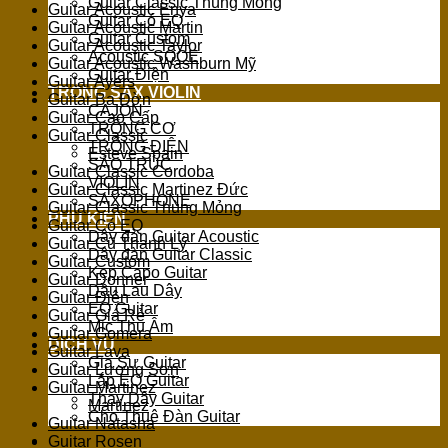
Guitar Classic Thùng Mỏng
Guitar Acoustic Enya
Guitar Có EQ
Guitar Acoustic Martin
Guitar Custom
Guitar Acoustic Taylor
Acoustic SQOE
Guitar Acoustic Washburn Mỹ
Guitar Điện
Guitar Ayers
TRỐNG SAX VIOLIN
Guitar Ba Đờn
CAJON
Guitar Cao Cấp
TRỐNG CƠ
Guitar Classic
TRỐNG ĐIỆN
Esteve Spain
SÁO TRÚC
Guitar Classic Cordoba
VIOLIN
Guitar Classic Martinez Đức
SAXOPHONE
Guitar Classic Thùng Mỏng
PHỤ KIỆN
Guitar Có EQ
Dây đàn Guitar Acoustic
Guitar Cũ Thanh Lý
Dây đàn Guitar Classic
Guitar Custom
Kẹp Capo Guitar
Guitar Donner
Dầu Lau Dây
Guitar Điện
EQ Guitar
Guitar Giá Rẻ
Mic Thu Âm
Guitar Gomera
DỊCH VỤ
Guitar Lava
Gia Sư Guitar
Guitar Lương Sơn
Lắp EQ Guitar
Guitar Martinez
Thay Dây Guitar
Martinez
Cho Thuê Đàn Guitar
Guitar Natasha
Guitar Rosen