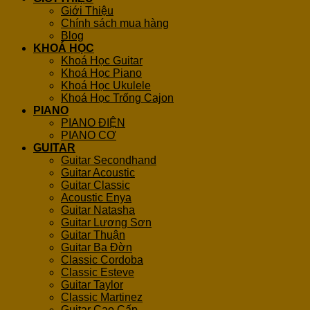
Giới Thiệu
Chính sách mua hàng
Blog
KHOÁ HỌC
Khoá Học Guitar
Khoá Học Piano
Khoá Học Ukulele
Khoá Học Trống Cajon
PIANO
PIANO ĐIỆN
PIANO CƠ
GUITAR
Guitar Secondhand
Guitar Acoustic
Guitar Classic
Acoustic Enya
Guitar Natasha
Guitar Lương Sơn
Guitar Thuận
Guitar Ba Đờn
Classic Cordoba
Classic Esteve
Guitar Taylor
Classic Martinez
Guitar Cao Cấp