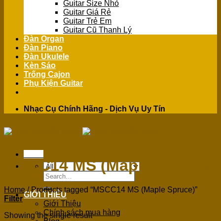
Guitar Size Nhỏ
Guitar Giá Rẻ
Guitar Trẻ Em
Guitar Cũ Thanh Lý
Đàn Organ
Đàn Piano
Đàn Ukulele
Kèn Sáo
Trống Cajon
Phụ Kiện Guitar
Nhạc Cụ Chính Hãng - Dịch Vụ Uy Tín
Menu
MSCC14 MS (Maple Spruce)
Search
for:
Home
/
Products tagged “MSCC14 MS (Maple Spruce)”
GIỚI THIỆU
Filter
Giới Thiệu
Chính sách mua hàng
Showing the single result