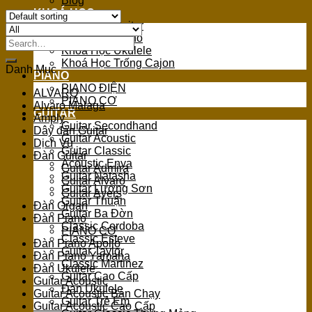
Blog
KHOÁ HỌC
Khoá Học Guitar
Khoá Học Piano
Search
Khoá Học Ukulele
for:
Khoá Học Trống Cajon
Danh Mục
PIANO
PIANO ĐIỆN
ALVARO
PIANO CƠ
Alvaro Malaga
GUITAR
Amply
Guitar Secondhand
Dây đàn Guitar
Guitar Acoustic
Dịch Vụ
Guitar Classic
Đàn Guitar
Acoustic Enya
Guitar Admira
Guitar Natasha
Guitar Alvaro
Guitar Lương Sơn
Guitar Ayers
Guitar Thuận
Đàn Organ
Guitar Ba Đờn
Đàn Piano
Classic Cordoba
PIANO CƠ
Classic Esteve
Đàn Piano Apollo
Guitar Taylor
Đàn Piano Yamaha
Classic Martinez
Đàn Ukulele
Guitar Cao Cấp
Guitar Acoustic
Đàn Ukulele
Guitar Acoustic Bán Chạy
Guitar Trẻ Em
Guitar Acoustic Cao Cấp