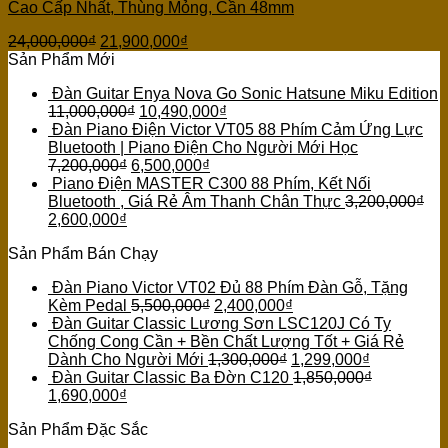
Cao Cấp Nhất, Thùng Mỏng, Cần 48mm
24,000,000
₫
21,900,000
₫
Sản Phẩm Mới
Đàn Guitar Enya Nova Go Sonic Hatsune Miku Edition
11,000,000
₫
10,490,000
₫
Đàn Piano Điện Victor VT05 88 Phím Cảm Ứng Lực
Bluetooth | Piano Điện Cho Người Mới Học
7,200,000
₫
6,500,000
₫
Piano Điện MASTER C300 88 Phím, Kết Nối
Bluetooth , Giá Rẻ Âm Thanh Chân Thực
3,200,000
₫
2,600,000
₫
Sản Phẩm Bán Chạy
Đàn Piano Victor VT02 Đủ 88 Phím Đàn Gỗ, Tặng
Kèm Pedal
5,500,000
₫
2,400,000
₫
Đàn Guitar Classic Lương Sơn LSC120J Có Ty
Chống Cong Cần + Bền Chất Lượng Tốt + Giá Rẻ
Dành Cho Người Mới
1,300,000
₫
1,299,000
₫
Đàn Guitar Classic Ba Đờn C120
1,850,000
₫
1,690,000
₫
Sản Phẩm Đặc Sắc