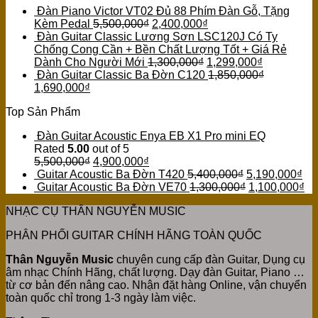
Đàn Piano Victor VT02 Đủ 88 Phím Đàn Gỗ, Tặng
Kèm Pedal
5,500,000
₫
2,400,000
₫
Đàn Guitar Classic Lương Sơn LSC120J Có Ty
Chống Cong Cần + Bền Chất Lượng Tốt + Giá Rẻ
Dành Cho Người Mới
1,300,000
₫
1,299,000
₫
Đàn Guitar Classic Ba Đờn C120
1,850,000
₫
1,690,000
₫
Top Sản Phẩm
Đàn Guitar Acoustic Enya EB X1 Pro mini EQ
Rated
5.00
out of 5
5,500,000
₫
4,900,000
₫
Guitar Acoustic Ba Đờn T420
5,400,000
₫
5,190,000
₫
Guitar Acoustic Ba Đờn VE70
1,300,000
₫
1,100,000
₫
NHẠC CỤ THÂN NGUYỄN MUSIC
PHÂN PHỐI GUITAR CHÍNH HÃNG TOÀN QUỐC
Thân Nguyễn Music
chuyên cung cấp đàn Guitar, Dụng cụ
âm nhạc Chính Hãng, chất lượng. Dạy đàn Guitar, Piano …
từ cơ bản đến nâng cao. Nhận đặt hàng Online, vận chuyển
toàn quốc chỉ trong 1-3 ngày làm việc.