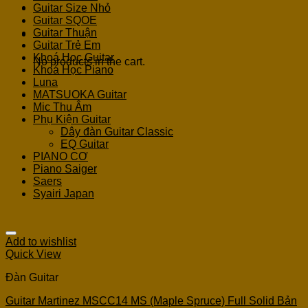
Guitar Size Nhỏ
Guitar SQOE
Guitar Thuận
Cart
Guitar Trẻ Em
Khoá Học Guitar
No products in the cart.
Khoá Học Piano
Luna
MATSUOKA Guitar
Mic Thu Âm
Phụ Kiện Guitar
Dây đàn Guitar Classic
EQ Guitar
PIANO CƠ
Piano Saiger
Saers
Syairi Japan
Add to wishlist
Quick View
Đàn Guitar
Guitar Martinez MSCC14 MS (Maple Spruce) Full Solid Bản