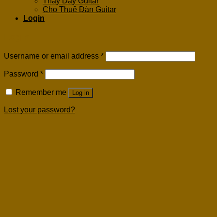
Thay Dây Guitar
Cho Thuê Đàn Guitar
Login
Login
Username or email address
*
Password
*
Remember me
Log in
Lost your password?