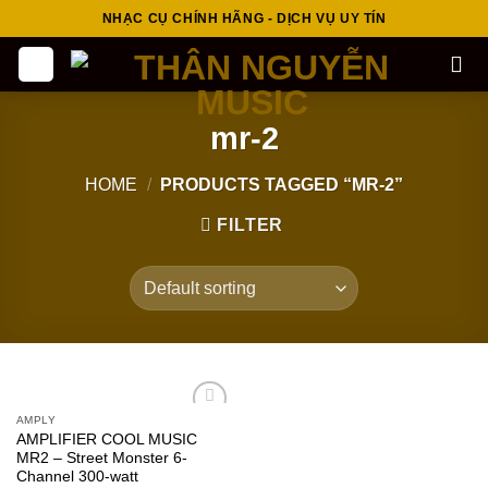
Skip
NHẠC CỤ CHÍNH HÃNG - DỊCH VỤ UY TÍN
to
content
mr-2
HOME
/
PRODUCTS TAGGED “MR-2”
FILTER
AMPLY
Add to
AMPLIFIER COOL MUSIC
wishlist
MR2 – Street Monster 6-
Channel 300-watt