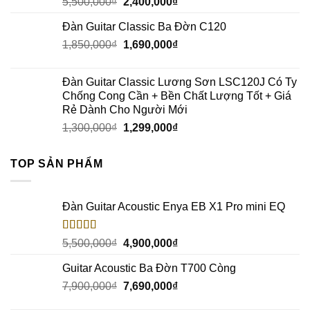
5,500,000
₫
2,400,000
₫
Đàn Guitar Classic Ba Đờn C120
1,850,000
₫
1,690,000
₫
Đàn Guitar Classic Lương Sơn LSC120J Có Ty
Chống Cong Cần + Bền Chất Lượng Tốt + Giá
Rẻ Dành Cho Người Mới
1,300,000
₫
1,299,000
₫
TOP SẢN PHẨM
Đàn Guitar Acoustic Enya EB X1 Pro mini EQ
Rated
5.00
5,500,000
₫
4,900,000
₫
out of 5
Guitar Acoustic Ba Đờn T700 Còng
7,900,000
₫
7,690,000
₫