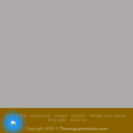
GIỚI THIỆU
KHOÁ HỌC
PIANO
GUITAR
TRỐNG SAX VIOLIN
PHỤ KIỆN
DỊCH VỤ
Copyright 2026 ©
Thannguyenmusic.com