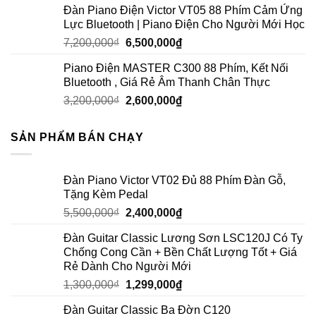
Đàn Piano Điện Victor VT05 88 Phím Cảm Ứng
Lực Bluetooth | Piano Điện Cho Người Mới Học
7,200,000
₫
6,500,000
₫
Piano Điện MASTER C300 88 Phím, Kết Nối
Bluetooth , Giá Rẻ Âm Thanh Chân Thực
3,200,000
₫
2,600,000
₫
SẢN PHẨM BÁN CHẠY
Đàn Piano Victor VT02 Đủ 88 Phím Đàn Gỗ,
Tặng Kèm Pedal
5,500,000
₫
2,400,000
₫
Đàn Guitar Classic Lương Sơn LSC120J Có Ty
Chống Cong Cần + Bền Chất Lượng Tốt + Giá
Rẻ Dành Cho Người Mới
1,300,000
₫
1,299,000
₫
Đàn Guitar Classic Ba Đờn C120