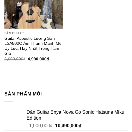
ĐÀN GUITAR
Guitar Acoustic Lương Sơn
LSA500C Âm Thanh Mạnh Mẽ
Uy Lực, Hay Nhất Trong Tầm
Giá
6,000,000
₫
4,990,000
₫
SẢN PHẨM MỚI
Đàn Guitar Enya Nova Go Sonic Hatsune Miku
Edition
11,000,000
₫
10,490,000
₫