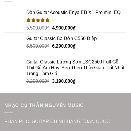
Đàn Guitar Acoustic Enya EB X1 Pro mini EQ
Rated
5.00
5,500,000
₫
4,900,000
₫
out of 5
Guitar Classic Ba Đờn C550 Điệp
6,500,000
₫
6,290,000
₫
Guitar Classic Lương Sơn LSC250J Full Gỗ
Thịt Gỗ Âm Hay, Bền Theo Thời Gian, Tốt Nhất
Trong Tầm Giá
3,200,000
₫
3,190,000
₫
NHẠC CỤ THÂN NGUYỄN MUSIC
PHÂN PHỐI GUITAR CHÍNH HÃNG TOÀN QUỐC