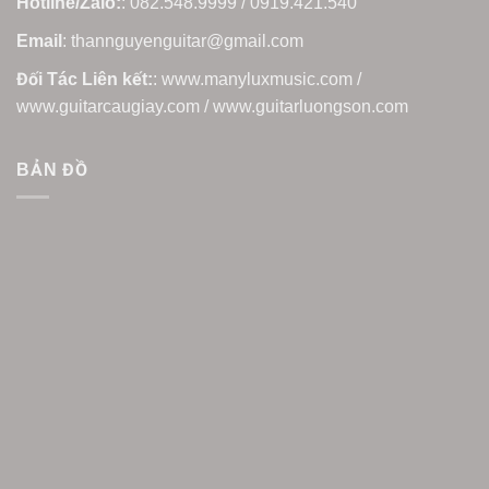
Hotline/Zalo:
: 082.548.9999 / 0919.421.540
Email
: thannguyenguitar@gmail.com
Đối Tác Liên kết:
: www.manyluxmusic.com /
www.guitarcaugiay.com / www.guitarluongson.com
BẢN ĐỒ