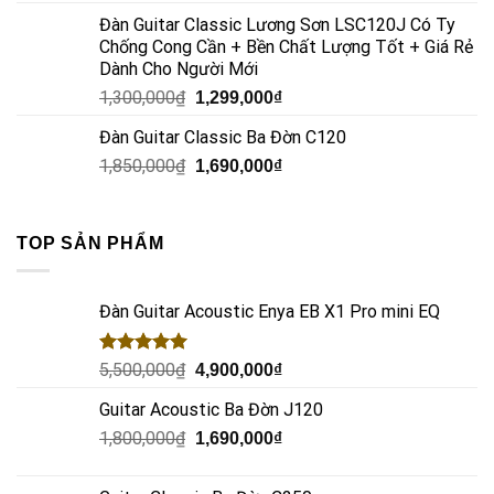
Đàn Guitar Classic Lương Sơn LSC120J Có Ty
Chống Cong Cần + Bền Chất Lượng Tốt + Giá Rẻ
Dành Cho Người Mới
1,300,000
₫
1,299,000
₫
Đàn Guitar Classic Ba Đờn C120
1,850,000
₫
1,690,000
₫
TOP SẢN PHẨM
Đàn Guitar Acoustic Enya EB X1 Pro mini EQ
Rated
5.00
5,500,000
₫
4,900,000
₫
out of 5
Guitar Acoustic Ba Đờn J120
1,800,000
₫
1,690,000
₫