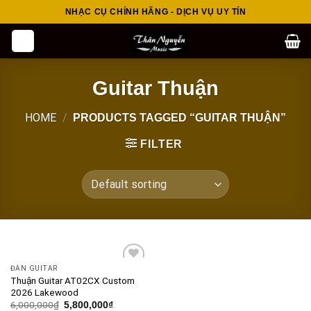
Skip
NHẠC CỤ CHÍNH HÃNG - DỊCH VỤ UY TÍN
to
content
Guitar Thuận
HOME
/
PRODUCTS TAGGED “GUITAR THUẬN”
FILTER
ĐÀN GUITAR
Add to
Thuận Guitar AT02CX Custom
wishlist
2026 Lakewood
6,000,000
₫
5,800,000
₫