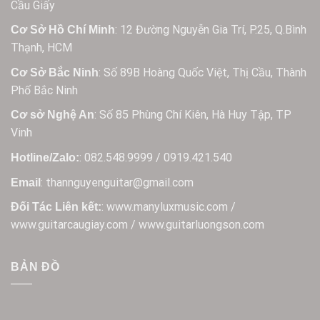
Cầu Giấy
: 12 Đường Nguyễn Gia Trí, P.25, Q.Bình
Cơ Sở Hồ Chí Minh
Thạnh, HCM
: Số 89B Hoàng Quốc Việt, Thị Cầu, Thành
Cơ Sở Bắc Ninh
Phố Bắc Ninh
: Số 85 Phùng Chí Kiên, Hà Huy Tập, TP
Cơ sở Nghệ An
Vinh
: 082.548.9999 / 0919.421.540
Hotline/Zalo:
: thannguyenguitar@gmail.com
Email
: www.manyluxmusic.com /
Đối Tác Liên kết:
www.guitarcaugiay.com / www.guitarluongson.com
BẢN ĐỒ