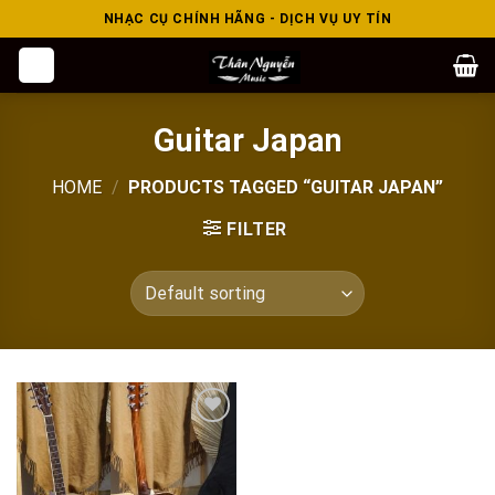
Skip
NHẠC CỤ CHÍNH HÃNG - DỊCH VỤ UY TÍN
to
content
Guitar Japan
HOME
/
PRODUCTS TAGGED “GUITAR JAPAN”
FILTER
Add to
wishlist