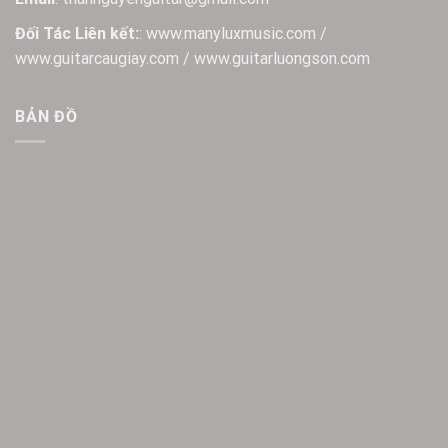
Đối Tác Liên kết:
: www.manyluxmusic.com /
www.guitarcaugiay.com / www.guitarluongson.com
BẢN ĐỒ