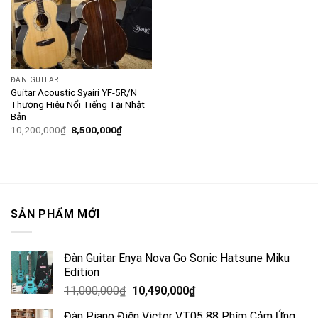
ĐÀN GUITAR
Guitar Acoustic Syairi YF-5R/N
Thương Hiệu Nổi Tiếng Tại Nhật
Bản
10,200,000
₫
8,500,000
₫
SẢN PHẨM MỚI
Đàn Guitar Enya Nova Go Sonic Hatsune Miku
Edition
11,000,000
₫
10,490,000
₫
Đàn Piano Điện Victor VT05 88 Phím Cảm Ứng