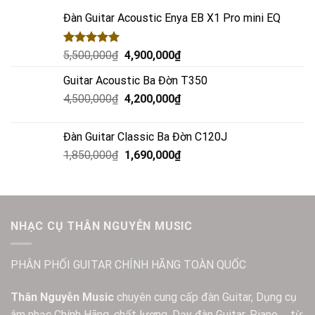
Đàn Guitar Acoustic Enya EB X1 Pro mini EQ
Rated
5.00
5,500,000
₫
4,900,000
₫
out of 5
Guitar Acoustic Ba Đờn T350
4,500,000
₫
4,200,000
₫
Đàn Guitar Classic Ba Đờn C120J
1,850,000
₫
1,690,000
₫
NHẠC CỤ THÂN NGUYỄN MUSIC
PHÂN PHỐI GUITAR CHÍNH HÃNG TOÀN QUỐC
Thân Nguyễn Music
chuyên cung cấp đàn Guitar, Dụng cụ
âm nhạc Chính Hãng, chất lượng. Dạy đàn Guitar, Piano … từ