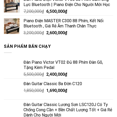
Lực Bluetooth | Piano Điện Cho Người Mới Học
7,200,000
₫
6,500,000
₫
Piano Điện MASTER C300 88 Phím, Kết Nối
Bluetooth , Giá Rẻ Âm Thanh Chân Thực
3,200,000
₫
2,600,000
₫
SẢN PHẨM BÁN CHẠY
Đàn Piano Victor VT02 Đủ 88 Phím Đàn Gỗ,
Tặng Kèm Pedal
5,500,000
₫
2,400,000
₫
Đàn Guitar Classic Ba Đờn C120
1,850,000
₫
1,690,000
₫
Đàn Guitar Classic Lương Sơn LSC120J Có Ty
Chống Cong Cần + Bền Chất Lượng Tốt + Giá Rẻ
Dành Cho Người Mới