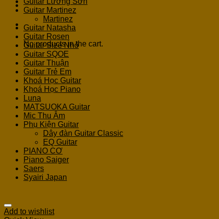
Guitar Lương Sơn
Guitar Martinez
Martinez
Cart
Guitar Natasha
Guitar Rosen
No products in the cart.
Guitar Size Nhỏ
Guitar SQOE
Guitar Thuận
Guitar Trẻ Em
Khoá Học Guitar
Khoá Học Piano
Luna
MATSUOKA Guitar
Mic Thu Âm
Phụ Kiện Guitar
Dây đàn Guitar Classic
EQ Guitar
PIANO CƠ
Piano Saiger
Saers
Syairi Japan
Add to wishlist