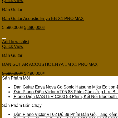
Quick View
Đàn Guitar
Đàn Guitar Acoustic Enya EB X1 PRO MAX
5,590,000
₫
5,390,000
₫
Add to wishlist
Quick View
Đàn Guitar
ĐÀN GUITAR ACOUSTIC ENYA EM X1 PRO MAX
5,690,000
₫
5,490,000
₫
Sản Phẩm Mới
Đàn Guitar Enya Nova Go Sonic Hatsune Miku Edition
Đàn Piano Điện Victor VT05 88 Phím Cảm Ứng Lực Blu
Piano Điện MASTER C300 88 Phím, Kết Nối Bluetooth
Sản Phẩm Bán Chạy
Đàn Piano Victor VT02 Đủ 88 Phím Đàn Gỗ, Tặng Kèm