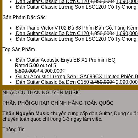
Đàn Guitar Classic Ba Đờn C120
1,850,000
₫
1,690,000
Đàn Guitar Classic Lương Sơn LSC120J Có Ty Chống
Sản Phẩm Đặc Sắc
Đàn Piano Victor VT02 Đủ 88 Phím Đàn Gỗ, Tặng Kèm
Đàn Guitar Classic Ba Đờn C120
1,850,000
₫
1,690,000
Đàn Guitar Classic Lương Sơn LSC120J Có Ty Chống
Top Sản Phẩm
Đàn Guitar Acoustic Enya EB X1 Pro mini EQ
Rated
5.00
out of 5
5,500,000
₫
4,900,000
₫
Guitar Acoustic Lương Sơn LSA699CX Limited Phiên 
Đàn Guitar Classic Ba Đờn C150
2,450,000
₫
2,090,000
NHẠC CỤ THÂN NGUYỄN MUSIC
PHÂN PHỐI GUITAR CHÍNH HÃNG TOÀN QUỐC
Thân Nguyễn Music
chuyên cung cấp đàn Guitar, Dụng cụ âm
chuyển toàn quốc chỉ trong 1-3 ngày làm việc.
Thông Tin