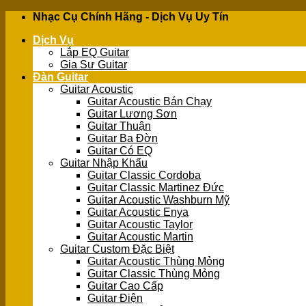
Skip
Nhạc Cụ Chính Hãng - Dịch Vụ Uy Tín
to
Dịch Vụ
content
Lắp EQ Guitar
Gia Sư Guitar
Đàn Guitar
Guitar Acoustic
Guitar Acoustic Bán Chạy
Guitar Lương Sơn
Guitar Thuận
Guitar Ba Đờn
Guitar Có EQ
Guitar Nhập Khẩu
Guitar Classic Cordoba
Guitar Classic Martinez Đức
Guitar Acoustic Washburn Mỹ
Guitar Acoustic Enya
Guitar Acoustic Taylor
Guitar Acoustic Martin
Guitar Custom Đặc Biệt
Guitar Acoustic Thùng Mỏng
Guitar Classic Thùng Mỏng
Guitar Cao Cấp
Guitar Điện