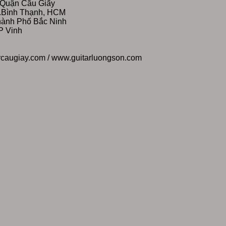
 Quận Cầu Giấy
Q.Bình Thạnh, HCM
Thành Phố Bắc Ninh
P Vinh
rcaugiay.com / www.guitarluongson.com