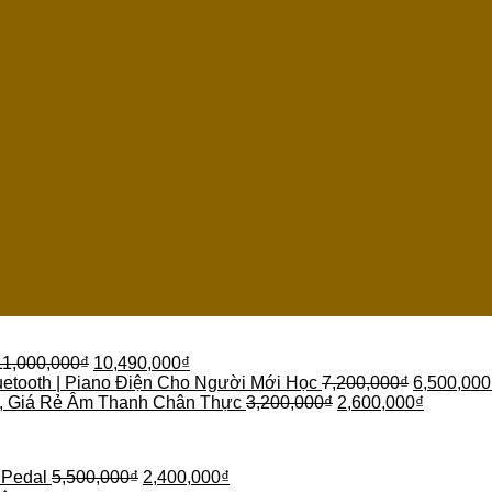
11,000,000
₫
10,490,000
₫
etooth | Piano Điện Cho Người Mới Học
7,200,000
₫
6,500,000
 , Giá Rẻ Âm Thanh Chân Thực
3,200,000
₫
2,600,000
₫
 Pedal
5,500,000
₫
2,400,000
₫