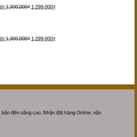
ới
1,300,000
₫
1,299,000
₫
ới
1,300,000
₫
1,299,000
₫
 bản đến nâng cao. Nhận đặt hàng Online, vận