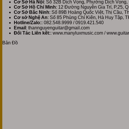
Cơ Sở Hà Nội
: Số 32B Dịch Vọng, Phường Dịch Vọng,
Cơ Sở Hồ Chí Minh
: 12 Đường Nguyễn Gia Trí, P.25, 
Cơ Sở Bắc Ninh
: Số 89B Hoàng Quốc Việt, Thị Cầu, 
Cơ sở Nghệ An
: Số 85 Phùng Chí Kiên, Hà Huy Tập, T
Hotline/Zalo:
: 082.548.9999 / 0919.421.540
Email
: thannguyenguitar@gmail.com
Đối Tác Liên kết:
: www.manyluxmusic.com / www.guita
Bản Đồ