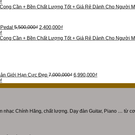
₫
 Cong Cần + Bền Chất Lượng Tốt + Giá Rẻ Dành Cho Người M
 Pedal
5,500,000
₫
2,400,000
₫
₫
 Cong Cần + Bền Chất Lượng Tốt + Giá Rẻ Dành Cho Người M
Bản Giới Hạn Cực Đẹp
7,000,000
₫
6,990,000
₫
₫
 nhạc Chính Hãng, chất lượng. Dạy đàn Guitar, Piano … từ cơ