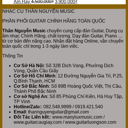
Âm Hay
4,500,000
₫
3,900,000
₫
NHẠC CỤ THÂN NGUYỄN MUSIC
PHÂN PHỐI GUITAR CHÍNH HÃNG TOÀN QUỐC
Thân Nguyễn Music
chuyên cung cấp đàn Guitar, Dụng cụ
âm nhạc Chính Hãng, chất lượng. Dạy đàn Guitar, Piano …
từ cơ bản đến nâng cao. Nhận đặt hàng Online, vận chuyển
toàn quốc chỉ trong 1-3 ngày làm việc.
Thông Tin
Cơ Sở Hà Nội
: Số 32B Dịch Vọng, Phường Dịch
Vọng, Quận Cầu Giấy
Cơ Sở Hồ Chí Minh
: 12 Đường Nguyễn Gia Trí, P.25,
Q.Bình Thạnh, HCM
Cơ Sở Bắc Ninh
: Số 89B Hoàng Quốc Việt, Thị Cầu,
Thành Phố Bắc Ninh
Cơ sở Nghệ An
: Số 85 Phùng Chí Kiên, Hà Huy Tập,
TP Vinh
Hotline/Zalo:
: 082.548.9999 / 0919.421.540
Email
: thannguyenguitar@gmail.com
Đối Tác Liên kết:
: www.manyluxmusic.com /
www.guitarcaugiay.com / www.guitarluongson.com