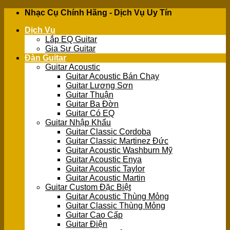
Skip
Nhạc Cụ Chính Hãng - Dịch Vụ Uy Tín
to
Dịch Vụ
content
Lắp EQ Guitar
Gia Sư Guitar
Đàn Guitar
Guitar Acoustic
Guitar Acoustic Bán Chạy
Guitar Lương Sơn
Guitar Thuận
Guitar Ba Đờn
Guitar Có EQ
Guitar Nhập Khẩu
Guitar Classic Cordoba
Guitar Classic Martinez Đức
Guitar Acoustic Washburn Mỹ
Guitar Acoustic Enya
Guitar Acoustic Taylor
Guitar Acoustic Martin
Guitar Custom Đặc Biệt
Guitar Acoustic Thùng Mỏng
Guitar Classic Thùng Mỏng
Guitar Cao Cấp
Guitar Điện