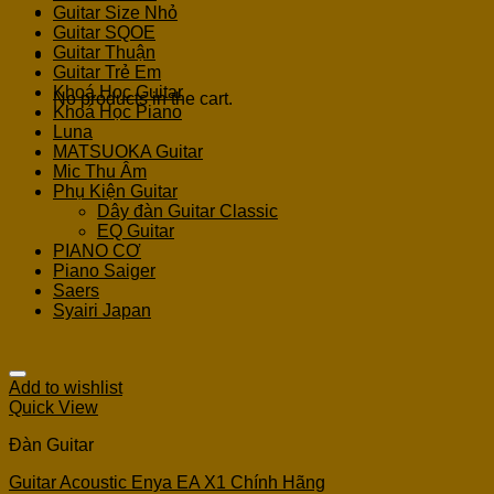
Guitar Size Nhỏ
Guitar SQOE
Guitar Thuận
Cart
Guitar Trẻ Em
Khoá Học Guitar
No products in the cart.
Khoá Học Piano
Luna
MATSUOKA Guitar
Mic Thu Âm
Phụ Kiện Guitar
Dây đàn Guitar Classic
EQ Guitar
PIANO CƠ
Piano Saiger
Saers
Syairi Japan
Add to wishlist
Quick View
Đàn Guitar
Guitar Acoustic Enya EA X1 Chính Hãng