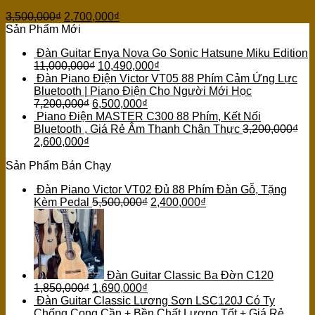
3,500,000
₫
2,700,000
₫
Sản Phẩm Mới
Đàn Guitar Enya Nova Go Sonic Hatsune Miku Edition
11,000,000
₫
10,490,000
₫
Đàn Piano Điện Victor VT05 88 Phím Cảm Ứng Lực
Bluetooth | Piano Điện Cho Người Mới Học
7,200,000
₫
6,500,000
₫
Piano Điện MASTER C300 88 Phím, Kết Nối
Bluetooth , Giá Rẻ Âm Thanh Chân Thực
3,200,000
₫
2,600,000
₫
Sản Phẩm Bán Chạy
Đàn Piano Victor VT02 Đủ 88 Phím Đàn Gỗ, Tặng
Kèm Pedal
5,500,000
₫
2,400,000
₫
Đàn Guitar Classic Ba Đờn C120
1,850,000
₫
1,690,000
₫
Đàn Guitar Classic Lương Sơn LSC120J Có Ty
Chống Cong Cần + Bền Chất Lượng Tốt + Giá Rẻ