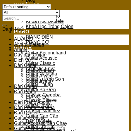
Blog
KHOÁ HỌC
Khoá Học Guitar
Khoá Học Piano
Search
Khoá Học Ukulele
for:
Khoá Học Trống Cajon
Danh Mục
PIANO
PIANO ĐIỆN
ALVARO
PIANO CƠ
Alvaro Malaga
GUITAR
Amply
Guitar Secondhand
Dây đàn Guitar
Guitar Acoustic
Dịch Vụ
Guitar Classic
Đàn Guitar
Acoustic Enya
Guitar Admira
Guitar Natasha
Guitar Alvaro
Guitar Lương Sơn
Guitar Ayers
Guitar Thuận
Đàn Organ
Guitar Ba Đờn
Đàn Piano
Classic Cordoba
PIANO CƠ
Classic Esteve
Đàn Piano Apollo
Guitar Taylor
Đàn Piano Yamaha
Classic Martinez
Đàn Ukulele
Guitar Cao Cấp
Guitar Acoustic
Đàn Ukulele
Guitar Acoustic Bán Chạy
Guitar Trẻ Em
Guitar Acoustic Cao Cấp