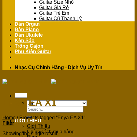
Guitar Size Nhỏ
Guitar Giá Rẻ
Guitar Trẻ Em
Guitar Cũ Thanh Lý
Đàn Organ
Đàn Piano
Đàn Ukulele
Kèn Sáo
Trống Cajon
Phụ Kiện Guitar
Nhạc Cụ Chính Hãng - Dịch Vụ Uy Tín
Menu
Enya EA X1
Search
for:
Home
/
Products tagged “Enya EA X1”
GIỚI THIỆU
Filter
Giới Thiệu
Chính sách mua hàng
Showing the single result