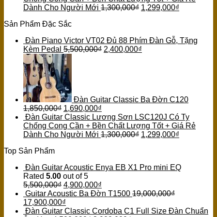
Dành Cho Người Mới
1,300,000
₫
1,299,000
₫
Sản Phẩm Đặc Sắc
Đàn Piano Victor VT02 Đủ 88 Phím Đàn Gỗ, Tặng
Kèm Pedal
5,500,000
₫
2,400,000
₫
Đàn Guitar Classic Ba Đờn C120
1,850,000
₫
1,690,000
₫
Đàn Guitar Classic Lương Sơn LSC120J Có Ty
Chống Cong Cần + Bền Chất Lượng Tốt + Giá Rẻ
Dành Cho Người Mới
1,300,000
₫
1,299,000
₫
Top Sản Phẩm
Đàn Guitar Acoustic Enya EB X1 Pro mini EQ
Rated
5.00
out of 5
5,500,000
₫
4,900,000
₫
Guitar Acoustic Ba Đờn T1500
19,000,000
₫
17,900,000
₫
Đàn Guitar Classic Cordoba C1 Full Size Đàn Chuẩn