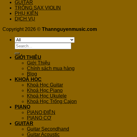
GUITAR
TRỐNG SAX VIOLIN
PHỤ KIỆN
DỊCH VỤ
Copyright 2026 ©
Thannguyenmusic.com
Search
for:
GIỚI THIỆU
Giới Thiệu
Chính sách mua hàng
Blog
KHOÁ HỌC
Khoá Học Guitar
Khoá Học Piano
Khoá Học Ukulele
Khoá Học Trống Cajon
PIANO
PIANO ĐIỆN
PIANO CƠ
GUITAR
Guitar Secondhand
Guitar Acoustic