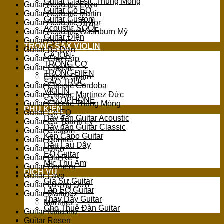
Guitar Classic Thùng Mỏng
Guitar Acoustic Enya
Guitar Có EQ
Guitar Acoustic Martin
Guitar Custom
Guitar Acoustic Taylor
Acoustic SQOE
Guitar Acoustic Washburn Mỹ
Guitar Điện
Guitar Ayers
TRỐNG SAX VIOLIN
Guitar Ba Đờn
CAJON
Guitar Cao Cấp
TRỐNG CƠ
Guitar Classic
TRỐNG ĐIỆN
Esteve Spain
SÁO TRÚC
Guitar Classic Cordoba
VIOLIN
Guitar Classic Martinez Đức
SAXOPHONE
Guitar Classic Thùng Mỏng
PHỤ KIỆN
Guitar Có EQ
Dây đàn Guitar Acoustic
Guitar Cũ Thanh Lý
Dây đàn Guitar Classic
Guitar Custom
Kẹp Capo Guitar
Guitar Donner
Dầu Lau Dây
Guitar Điện
EQ Guitar
Guitar Giá Rẻ
Mic Thu Âm
Guitar Gomera
DỊCH VỤ
Guitar Lava
Gia Sư Guitar
Guitar Lương Sơn
Lắp EQ Guitar
Guitar Martinez
Thay Dây Guitar
Martinez
Cho Thuê Đàn Guitar
Guitar Natasha
Guitar Rosen