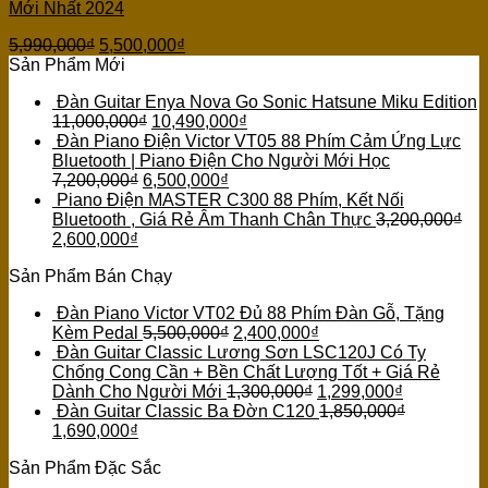
Mới Nhất 2024
5,990,000
₫
5,500,000
₫
Sản Phẩm Mới
Đàn Guitar Enya Nova Go Sonic Hatsune Miku Edition
11,000,000
₫
10,490,000
₫
Đàn Piano Điện Victor VT05 88 Phím Cảm Ứng Lực
Bluetooth | Piano Điện Cho Người Mới Học
7,200,000
₫
6,500,000
₫
Piano Điện MASTER C300 88 Phím, Kết Nối
Bluetooth , Giá Rẻ Âm Thanh Chân Thực
3,200,000
₫
2,600,000
₫
Sản Phẩm Bán Chạy
Đàn Piano Victor VT02 Đủ 88 Phím Đàn Gỗ, Tặng
Kèm Pedal
5,500,000
₫
2,400,000
₫
Đàn Guitar Classic Lương Sơn LSC120J Có Ty
Chống Cong Cần + Bền Chất Lượng Tốt + Giá Rẻ
Dành Cho Người Mới
1,300,000
₫
1,299,000
₫
Đàn Guitar Classic Ba Đờn C120
1,850,000
₫
1,690,000
₫
Sản Phẩm Đặc Sắc