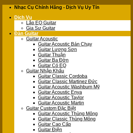
Skip
Nhạc Cụ Chính Hãng - Dịch Vụ Uy Tín
to
Dịch Vụ
content
Lắp EQ Guitar
Gia Sư Guitar
Đàn Guitar
Guitar Acoustic
Guitar Acoustic Bán Chạy
Guitar Lương Sơn
Guitar Thuận
Guitar Ba Đờn
Guitar Có EQ
Guitar Nhập Khẩu
Guitar Classic Cordoba
Guitar Classic Martinez Đức
Guitar Acoustic Washburn Mỹ
Guitar Acoustic Enya
Guitar Acoustic Taylor
Guitar Acoustic Martin
Guitar Custom Đặc Biệt
Guitar Acoustic Thùng Mỏng
Guitar Classic Thùng Mỏng
Guitar Cao Cấp
Guitar Điện