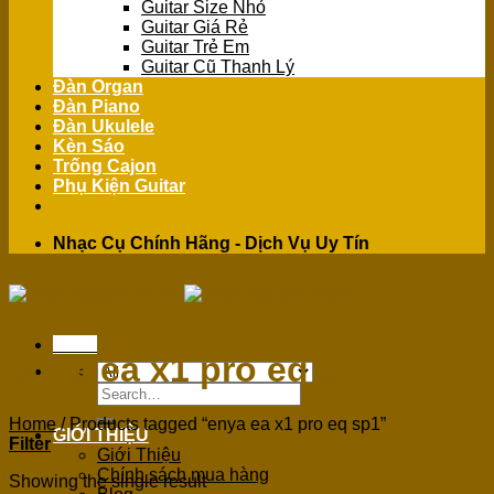
Guitar Size Nhỏ
Guitar Giá Rẻ
Guitar Trẻ Em
Guitar Cũ Thanh Lý
Đàn Organ
Đàn Piano
Đàn Ukulele
Kèn Sáo
Trống Cajon
Phụ Kiện Guitar
Nhạc Cụ Chính Hãng - Dịch Vụ Uy Tín
Menu
enya ea x1 pro eq sp1
Search
for:
Home
/
Products tagged “enya ea x1 pro eq sp1”
GIỚI THIỆU
Filter
Giới Thiệu
Chính sách mua hàng
Showing the single result