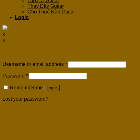
Lắp EQ Guitar
Thay Dây Guitar
Cho Thuê Đàn Guitar
Login
x
x
Login
Username or email address
*
Password
*
Remember me
Log in
Lost your password?