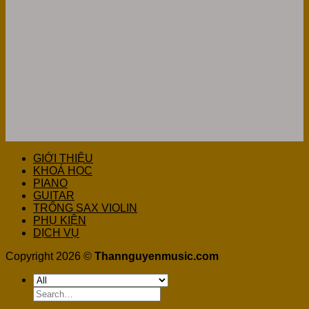
GIỚI THIỆU
KHOÁ HỌC
PIANO
GUITAR
TRỐNG SAX VIOLIN
PHỤ KIỆN
DỊCH VỤ
Copyright 2026 ©
Thannguyenmusic.com
Search
for: