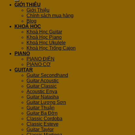
GIỚI THIỆU
Giới Thiệu
Chính sách mua hàng
Blog
KHOÁ HỌC
Khoá Học Guitar
Khoá Học Piano
Khoá Học Ukulele
Khoá Học Trống Cajon
PIANO
PIANO ĐIỆN
PIANO CƠ
GUITAR
Guitar Secondhand
Guitar Acoustic
Guitar Classic
Acoustic Enya
Guitar Natasha
Guitar Lương Sơn
Guitar Thuận
Guitar Ba Đờn
Classic Cordoba
Classic Esteve
Guitar Taylor
Classic Martinez