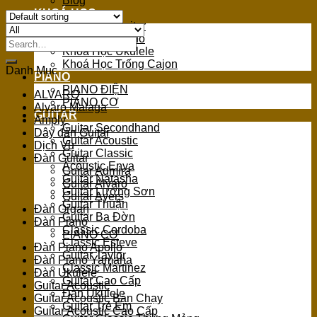
Blog
KHOÁ HỌC
Khoá Học Guitar
Khoá Học Piano
Search
Khoá Học Ukulele
for:
Khoá Học Trống Cajon
Danh Mục
PIANO
PIANO ĐIỆN
ALVARO
PIANO CƠ
Alvaro Malaga
GUITAR
Amply
Guitar Secondhand
Dây đàn Guitar
Guitar Acoustic
Dịch Vụ
Guitar Classic
Đàn Guitar
Acoustic Enya
Guitar Admira
Guitar Natasha
Guitar Alvaro
Guitar Lương Sơn
Guitar Ayers
Guitar Thuận
Đàn Organ
Guitar Ba Đờn
Đàn Piano
Classic Cordoba
PIANO CƠ
Classic Esteve
Đàn Piano Apollo
Guitar Taylor
Đàn Piano Yamaha
Classic Martinez
Đàn Ukulele
Guitar Cao Cấp
Guitar Acoustic
Đàn Ukulele
Guitar Acoustic Bán Chạy
Guitar Trẻ Em
Guitar Acoustic Cao Cấp