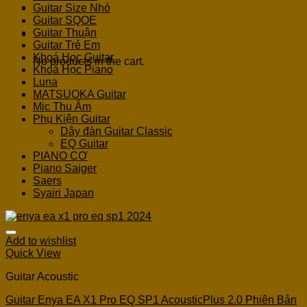
Guitar Size Nhỏ
Guitar SQOE
Guitar Thuận
Cart
Guitar Trẻ Em
Khoá Học Guitar
No products in the cart.
Khoá Học Piano
Luna
MATSUOKA Guitar
Mic Thu Âm
Phụ Kiện Guitar
Dây đàn Guitar Classic
EQ Guitar
PIANO CƠ
Piano Saiger
Saers
Syairi Japan
Add to wishlist
Quick View
Guitar Acoustic
Guitar Enya EA X1 Pro EQ SP1 AcousticPlus 2.0 Phiên Bản