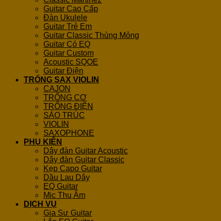
Guitar Cao Cấp
Đàn Ukulele
Guitar Trẻ Em
Guitar Classic Thùng Mỏng
Guitar Có EQ
Guitar Custom
Acoustic SQOE
Guitar Điện
TRỐNG SAX VIOLIN
CAJON
TRỐNG CƠ
TRỐNG ĐIỆN
SÁO TRÚC
VIOLIN
SAXOPHONE
PHỤ KIỆN
Dây đàn Guitar Acoustic
Dây đàn Guitar Classic
Kẹp Capo Guitar
Dầu Lau Dây
EQ Guitar
Mic Thu Âm
DỊCH VỤ
Gia Sư Guitar