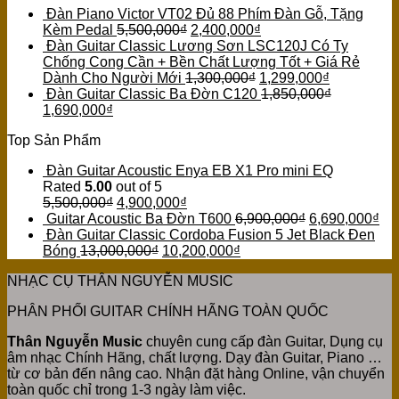
Đàn Piano Victor VT02 Đủ 88 Phím Đàn Gỗ, Tặng
Kèm Pedal
5,500,000
₫
2,400,000
₫
Đàn Guitar Classic Lương Sơn LSC120J Có Ty
Chống Cong Cần + Bền Chất Lượng Tốt + Giá Rẻ
Dành Cho Người Mới
1,300,000
₫
1,299,000
₫
Đàn Guitar Classic Ba Đờn C120
1,850,000
₫
1,690,000
₫
Top Sản Phẩm
Đàn Guitar Acoustic Enya EB X1 Pro mini EQ
Rated
5.00
out of 5
5,500,000
₫
4,900,000
₫
Guitar Acoustic Ba Đờn T600
6,900,000
₫
6,690,000
₫
Đàn Guitar Classic Cordoba Fusion 5 Jet Black Đen
Bóng
13,000,000
₫
10,200,000
₫
NHẠC CỤ THÂN NGUYỄN MUSIC
PHÂN PHỐI GUITAR CHÍNH HÃNG TOÀN QUỐC
Thân Nguyễn Music
chuyên cung cấp đàn Guitar, Dụng cụ
âm nhạc Chính Hãng, chất lượng. Dạy đàn Guitar, Piano …
từ cơ bản đến nâng cao. Nhận đặt hàng Online, vận chuyển
toàn quốc chỉ trong 1-3 ngày làm việc.