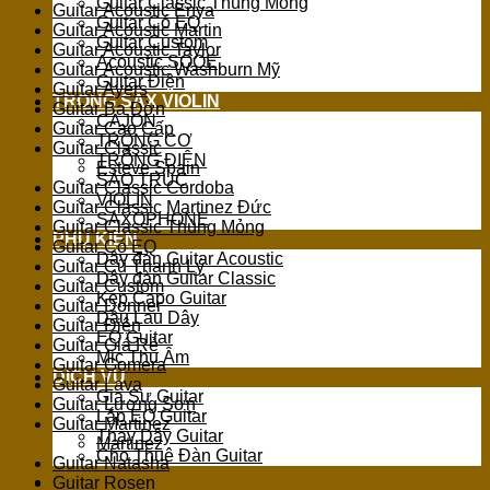
Guitar Classic Thùng Mỏng
Guitar Acoustic Enya
Guitar Có EQ
Guitar Acoustic Martin
Guitar Custom
Guitar Acoustic Taylor
Acoustic SQOE
Guitar Acoustic Washburn Mỹ
Guitar Điện
Guitar Ayers
TRỐNG SAX VIOLIN
Guitar Ba Đờn
CAJON
Guitar Cao Cấp
TRỐNG CƠ
Guitar Classic
TRỐNG ĐIỆN
Esteve Spain
SÁO TRÚC
Guitar Classic Cordoba
VIOLIN
Guitar Classic Martinez Đức
SAXOPHONE
Guitar Classic Thùng Mỏng
PHỤ KIỆN
Guitar Có EQ
Dây đàn Guitar Acoustic
Guitar Cũ Thanh Lý
Dây đàn Guitar Classic
Guitar Custom
Kẹp Capo Guitar
Guitar Donner
Dầu Lau Dây
Guitar Điện
EQ Guitar
Guitar Giá Rẻ
Mic Thu Âm
Guitar Gomera
DỊCH VỤ
Guitar Lava
Gia Sư Guitar
Guitar Lương Sơn
Lắp EQ Guitar
Guitar Martinez
Thay Dây Guitar
Martinez
Cho Thuê Đàn Guitar
Guitar Natasha
Guitar Rosen