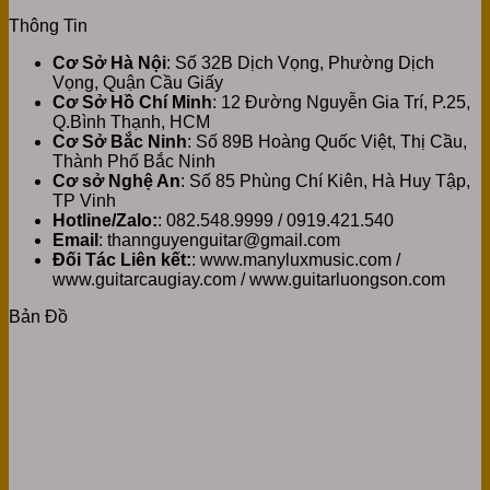
Thông Tin
Cơ Sở Hà Nội
: Số 32B Dịch Vọng, Phường Dịch
Vọng, Quận Cầu Giấy
Cơ Sở Hồ Chí Minh
: 12 Đường Nguyễn Gia Trí, P.25,
Q.Bình Thạnh, HCM
Cơ Sở Bắc Ninh
: Số 89B Hoàng Quốc Việt, Thị Cầu,
Thành Phố Bắc Ninh
Cơ sở Nghệ An
: Số 85 Phùng Chí Kiên, Hà Huy Tập,
TP Vinh
Hotline/Zalo:
: 082.548.9999 / 0919.421.540
Email
: thannguyenguitar@gmail.com
Đối Tác Liên kết:
: www.manyluxmusic.com /
www.guitarcaugiay.com / www.guitarluongson.com
Bản Đồ