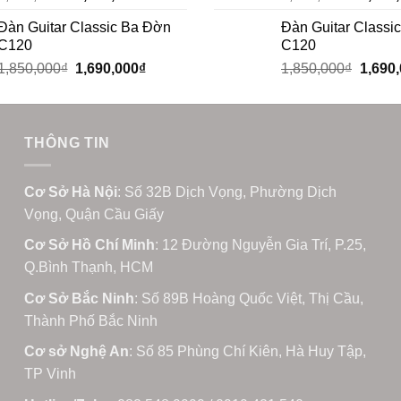
Đàn Guitar Classic Ba Đờn
Đàn Guitar Classi
C120
C120
1,850,000
₫
1,690,000
₫
1,850,000
₫
1,690
THÔNG TIN
Cơ Sở Hà Nội
: Số 32B Dịch Vọng, Phường Dịch
Vọng, Quận Cầu Giấy
Cơ Sở Hồ Chí Minh
: 12 Đường Nguyễn Gia Trí, P.25,
Q.Bình Thạnh, HCM
Cơ Sở Bắc Ninh
: Số 89B Hoàng Quốc Việt, Thị Cầu,
Thành Phố Bắc Ninh
Cơ sở Nghệ An
: Số 85 Phùng Chí Kiên, Hà Huy Tập,
TP Vinh