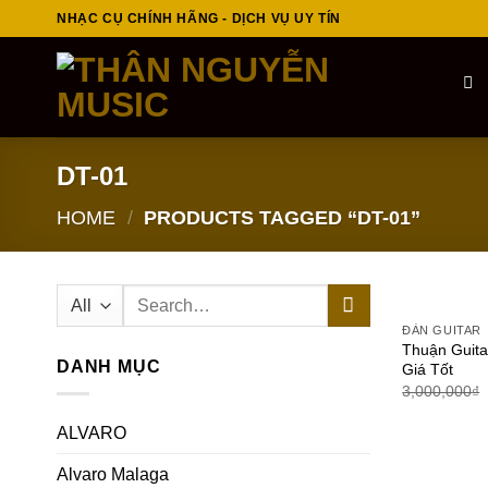
Skip
NHẠC CỤ CHÍNH HÃNG - DỊCH VỤ UY TÍN
to
content
DT-01
HOME
/
PRODUCTS TAGGED “DT-01”
Search
for:
ĐÀN GUITAR
Thuận Guit
DANH MỤC
Giá Tốt
3,000,000
₫
ALVARO
Alvaro Malaga