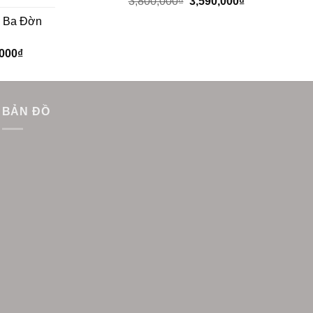
3,800,000
₫
3,590,000
₫
c Ba Đờn
,000
₫
BẢN ĐỒ