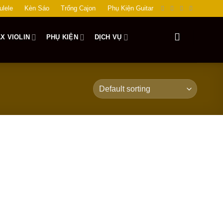
ulele
Kèn Sáo
Trống Cajon
Phụ Kiện Guitar
X VIOLIN
PHỤ KIỆN
DỊCH VỤ