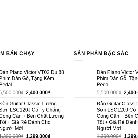
ẨM BÁN CHẠY
SẢN PHẨM ĐẶC SẮC
Đàn Piano Victor VT02 Đủ 88
Đàn Piano Victor 
Phím Đàn Gỗ, Tặng Kèm
Phím Đàn Gỗ, Tặ
Pedal
Pedal
5,500,000
₫
2,400,000
₫
5,500,000
₫
2,400
Đàn Guitar Classic Lương
Đàn Guitar Classi
Sơn LSC120J Có Ty Chống
Sơn LSC120J Có 
Cong Cần + Bền Chất Lượng
Cong Cần + Bền 
Tốt + Giá Rẻ Dành Cho
Tốt + Giá Rẻ Dàn
Người Mới
Người Mới
1,300,000
₫
1,299,000
₫
1,300,000
₫
1,299