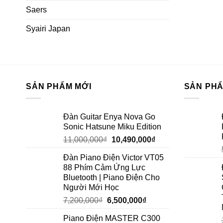
Saers
Syairi Japan
SẢN PHẨM MỚI
SẢN PH
Đàn Guitar Enya Nova Go
Sonic Hatsune Miku Edition
11,000,000
₫
10,490,000
₫
Đàn Piano Điện Victor VT05
88 Phím Cảm Ứng Lực
Bluetooth | Piano Điện Cho
Người Mới Học
7,200,000
₫
6,500,000
₫
Piano Điện MASTER C300