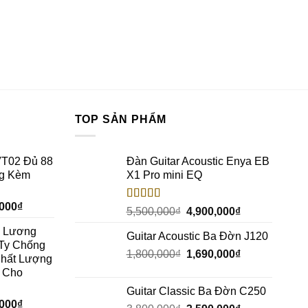
TOP SẢN PHẨM
VT02 Đủ 88
Đàn Guitar Acoustic Enya EB
ng Kèm
X1 Pro mini EQ
,000
₫
Rated
5.00
5,500,000
₫
4,900,000
₫
out of 5
c Lương
Guitar Acoustic Ba Đờn J120
Ty Chống
1,800,000
₫
1,690,000
₫
Chất Lượng
h Cho
Guitar Classic Ba Đờn C250
,000
₫