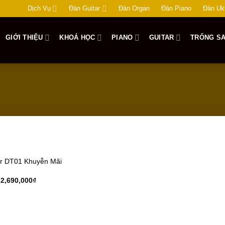
Dịch Vụ
Đàn Guitar
Đàn Organ
Đàn Piano
Đàn Uk
GIỚI THIỆU
KHOÁ HỌC
PIANO
GUITAR
TRỐNG SA
Add to
ar DT01 Khuyễn Mãi
wishlist
2,690,000
₫