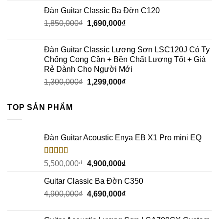
Đàn Guitar Classic Ba Đờn C120
1,850,000
₫
1,690,000
₫
Đàn Guitar Classic Lương Sơn LSC120J Có Ty
Chống Cong Cần + Bền Chất Lượng Tốt + Giá
Rẻ Dành Cho Người Mới
1,300,000
₫
1,299,000
₫
TOP SẢN PHẨM
Đàn Guitar Acoustic Enya EB X1 Pro mini EQ
Rated
5.00
5,500,000
₫
4,900,000
₫
out of 5
Guitar Classic Ba Đờn C350
4,900,000
₫
4,690,000
₫