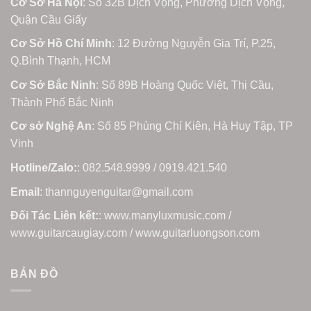
Cơ Sở Hà Nội
: Số 32B Dịch Vọng, Phường Dịch Vọng,
Quận Cầu Giấy
Cơ Sở Hồ Chí Minh
: 12 Đường Nguyễn Gia Trí, P.25,
Q.Bình Thạnh, HCM
Cơ Sở Bắc Ninh
: Số 89B Hoàng Quốc Việt, Thị Cầu,
Thành Phố Bắc Ninh
Cơ sở Nghệ An
: Số 85 Phùng Chí Kiên, Hà Huy Tập, TP
Vinh
Hotline/Zalo:
: 082.548.9999 / 0919.421.540
Email
: thannguyenguitar@gmail.com
Đối Tác Liên kết:
: www.manyluxmusic.com /
www.guitarcaugiay.com / www.guitarluongson.com
BẢN ĐỒ