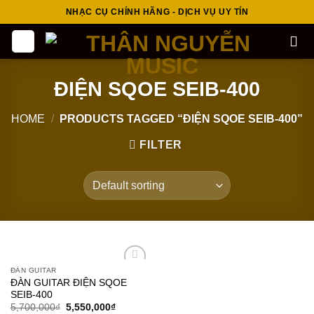
Skip
NHẠC CỤ CHÍNH HÃNG - DỊCH VỤ UY TÍN
to
content
ĐIỆN SQOE SEIB-400
HOME
/
PRODUCTS TAGGED “ĐIỆN SQOE SEIB-400”
FILTER
ĐÀN GUITAR
Add to
ĐÀN GUITAR ĐIỆN SQOE
wishlist
SEIB-400
5,700,000
₫
5,550,000
₫