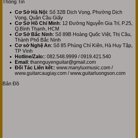
Thông Tin
Cơ Sở Hà Nội
: Số 32B Dịch Vọng, Phường Dịch
Vọng, Quận Cầu Giấy
Cơ Sở Hồ Chí Minh
: 12 Đường Nguyễn Gia Trí, P.25,
Q.Bình Thạnh, HCM
Cơ Sở Bắc Ninh
: Số 89B Hoàng Quốc Việt, Thị Cầu,
Thành Phố Bắc Ninh
Cơ sở Nghệ An
: Số 85 Phùng Chí Kiên, Hà Huy Tập,
TP Vinh
Hotline/Zalo:
: 082.548.9999 / 0919.421.540
Email
: thannguyenguitar@gmail.com
Đối Tác Liên kết:
: www.manyluxmusic.com /
www.guitarcaugiay.com / www.guitarluongson.com
Bản Đồ