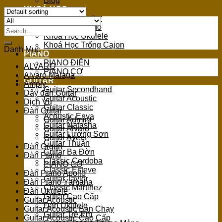
Blog
KHOÁ HỌC
Khoá Học Guitar
Khoá Học Piano
Search
Khoá Học Ukulele
for:
Khoá Học Trống Cajon
Danh Mục
PIANO
PIANO ĐIỆN
ALVARO
PIANO CƠ
Alvaro Malaga
GUITAR
Amply
Guitar Secondhand
Dây đàn Guitar
Guitar Acoustic
Dịch Vụ
Guitar Classic
Đàn Guitar
Acoustic Enya
Guitar Admira
Guitar Natasha
Guitar Alvaro
Guitar Lương Sơn
Guitar Ayers
Guitar Thuận
Đàn Organ
Guitar Ba Đờn
Đàn Piano
Classic Cordoba
PIANO CƠ
Classic Esteve
Đàn Piano Apollo
Guitar Taylor
Đàn Piano Yamaha
Classic Martinez
Đàn Ukulele
Guitar Cao Cấp
Guitar Acoustic
Đàn Ukulele
Guitar Acoustic Bán Chạy
Guitar Trẻ Em
Guitar Acoustic Cao Cấp