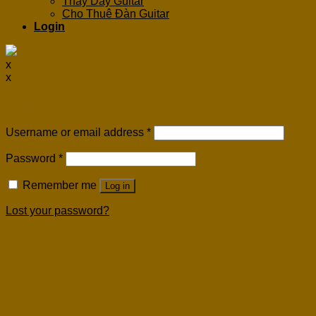
Thay Dây Guitar
Cho Thuê Đàn Guitar
Login
x
x
Login
Username or email address
*
Password
*
Remember me
Log in
Lost your password?