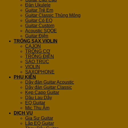
Đàn Ukulele
Guitar Trẻ Em
Guitar Classic Thùng Mỏng
Guitar Có EQ
Guitar Custom
Acoustic SQOE
Guitar Điện
TRỐNG SAX VIOLIN
CAJON
TRỐNG CƠ
TRỐNG ĐIỆN
SÁO TRÚC
VIOLIN
SAXOPHONE
PHỤ KIỆN
Dây đàn Guitar Acoustic
Dây đàn Guitar Classic
Kẹp Capo Guitar
Dầu Lau Dây
EQ Guitar
Mic Thu Âm
DỊCH VỤ
Gia Sư Guitar
Lắp EQ Guitar