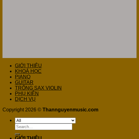
GIỚI THIỆU
KHOÁ HỌC
PIANO
GUITAR
TRỐNG SAX VIOLIN
PHỤ KIỆN
DỊCH VỤ
Copyright 2026 ©
Thannguyenmusic.com
Search
for:
GIỚI THIỆU