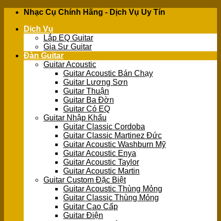
Skip
Nhạc Cụ Chính Hãng - Dịch Vụ Uy Tín
to
Dịch Vụ
content
Lắp EQ Guitar
Gia Sư Guitar
Đàn Guitar
Guitar Acoustic
Guitar Acoustic Bán Chạy
Guitar Lương Sơn
Guitar Thuận
Guitar Ba Đờn
Guitar Có EQ
Guitar Nhập Khẩu
Guitar Classic Cordoba
Guitar Classic Martinez Đức
Guitar Acoustic Washburn Mỹ
Guitar Acoustic Enya
Guitar Acoustic Taylor
Guitar Acoustic Martin
Guitar Custom Đặc Biệt
Guitar Acoustic Thùng Mỏng
Guitar Classic Thùng Mỏng
Guitar Cao Cấp
Guitar Điện