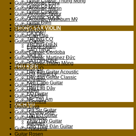
Guitar Classic Thùng Mỏng
Guitar Acoustic Enya
Guitar Có EQ
Guitar Acoustic Martin
Guitar Custom
Guitar Acoustic Taylor
Acoustic SQOE
Guitar Acoustic Washburn Mỹ
Guitar Điện
Guitar Ayers
TRỐNG SAX VIOLIN
Guitar Ba Đờn
CAJON
Guitar Cao Cấp
TRỐNG CƠ
Guitar Classic
TRỐNG ĐIỆN
Esteve Spain
SÁO TRÚC
Guitar Classic Cordoba
VIOLIN
Guitar Classic Martinez Đức
SAXOPHONE
Guitar Classic Thùng Mỏng
PHỤ KIỆN
Guitar Có EQ
Dây đàn Guitar Acoustic
Guitar Cũ Thanh Lý
Dây đàn Guitar Classic
Guitar Custom
Kẹp Capo Guitar
Guitar Donner
Dầu Lau Dây
Guitar Điện
EQ Guitar
Guitar Giá Rẻ
Mic Thu Âm
Guitar Gomera
DỊCH VỤ
Guitar Lava
Gia Sư Guitar
Guitar Lương Sơn
Lắp EQ Guitar
Guitar Martinez
Thay Dây Guitar
Martinez
Cho Thuê Đàn Guitar
Guitar Natasha
Guitar Rosen