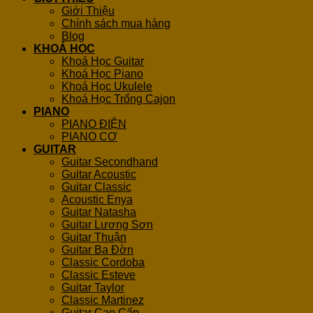
Giới Thiệu
Chính sách mua hàng
Blog
KHOÁ HỌC
Khoá Học Guitar
Khoá Học Piano
Khoá Học Ukulele
Khoá Học Trống Cajon
PIANO
PIANO ĐIỆN
PIANO CƠ
GUITAR
Guitar Secondhand
Guitar Acoustic
Guitar Classic
Acoustic Enya
Guitar Natasha
Guitar Lương Sơn
Guitar Thuận
Guitar Ba Đờn
Classic Cordoba
Classic Esteve
Guitar Taylor
Classic Martinez
Guitar Cao Cấp