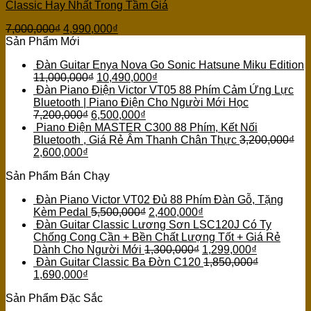
Classic Hay Nhất Trong Tầm Giá
7,000,000
₫
4,990,000
₫
Sản Phẩm Mới
Đàn Guitar Enya Nova Go Sonic Hatsune Miku Edition
11,000,000
₫
10,490,000
₫
Đàn Piano Điện Victor VT05 88 Phím Cảm Ứng Lực
Bluetooth | Piano Điện Cho Người Mới Học
7,200,000
₫
6,500,000
₫
Piano Điện MASTER C300 88 Phím, Kết Nối
Bluetooth , Giá Rẻ Âm Thanh Chân Thực
3,200,000
₫
2,600,000
₫
Sản Phẩm Bán Chạy
Đàn Piano Victor VT02 Đủ 88 Phím Đàn Gỗ, Tặng
Kèm Pedal
5,500,000
₫
2,400,000
₫
Đàn Guitar Classic Lương Sơn LSC120J Có Ty
Chống Cong Cần + Bền Chất Lượng Tốt + Giá Rẻ
Dành Cho Người Mới
1,300,000
₫
1,299,000
₫
Đàn Guitar Classic Ba Đờn C120
1,850,000
₫
1,690,000
₫
Sản Phẩm Đặc Sắc