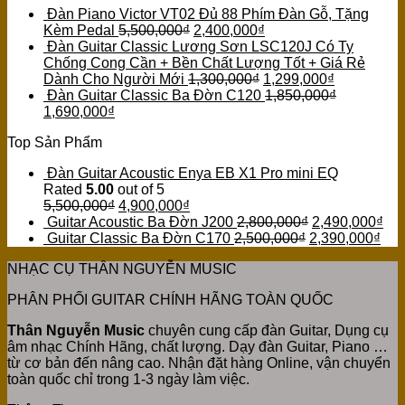
Đàn Piano Victor VT02 Đủ 88 Phím Đàn Gỗ, Tặng
Kèm Pedal
5,500,000
₫
2,400,000
₫
Đàn Guitar Classic Lương Sơn LSC120J Có Ty
Chống Cong Cần + Bền Chất Lượng Tốt + Giá Rẻ
Dành Cho Người Mới
1,300,000
₫
1,299,000
₫
Đàn Guitar Classic Ba Đờn C120
1,850,000
₫
1,690,000
₫
Top Sản Phẩm
Đàn Guitar Acoustic Enya EB X1 Pro mini EQ
Rated
5.00
out of 5
5,500,000
₫
4,900,000
₫
Guitar Acoustic Ba Đờn J200
2,800,000
₫
2,490,000
₫
Guitar Classic Ba Đờn C170
2,500,000
₫
2,390,000
₫
NHẠC CỤ THÂN NGUYỄN MUSIC
PHÂN PHỐI GUITAR CHÍNH HÃNG TOÀN QUỐC
Thân Nguyễn Music
chuyên cung cấp đàn Guitar, Dụng cụ
âm nhạc Chính Hãng, chất lượng. Dạy đàn Guitar, Piano …
từ cơ bản đến nâng cao. Nhận đặt hàng Online, vận chuyển
toàn quốc chỉ trong 1-3 ngày làm việc.