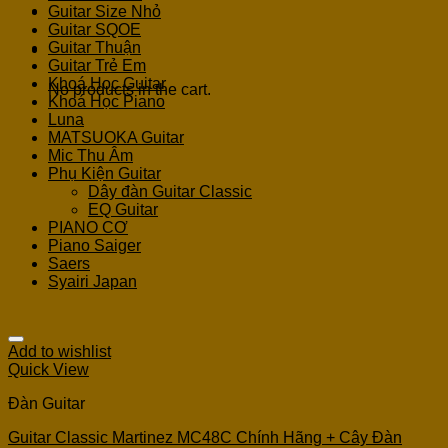
Guitar Size Nhỏ
Guitar SQOE
Guitar Thuận
Cart
Guitar Trẻ Em
Khoá Học Guitar
No products in the cart.
Khoá Học Piano
Luna
MATSUOKA Guitar
Mic Thu Âm
Phụ Kiện Guitar
Dây đàn Guitar Classic
EQ Guitar
PIANO CƠ
Piano Saiger
Saers
Syairi Japan
Add to wishlist
Quick View
Đàn Guitar
Guitar Classic Martinez MC48C Chính Hãng + Cây Đàn