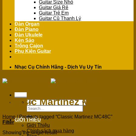
Guitar Size Nhỏ
Guitar Giá Rẻ
Guitar Trẻ Em
Guitar Cũ Thanh Lý
Đàn Organ
Đàn Piano
Đàn Ukulele
Kèn Sáo
Trống Cajon
Phụ Kiện Guitar
Nhạc Cụ Chính Hãng - Dịch Vụ Uy Tín
Menu
Classic Martinez MC48C
Search
for:
Home
/
Products tagged “Classic Martinez MC48C”
GIỚI THIỆU
Filter
Giới Thiệu
Chính sách mua hàng
Showing the single result