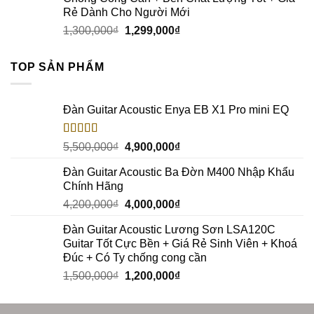
Rẻ Dành Cho Người Mới
1,300,000
₫
1,299,000
₫
TOP SẢN PHẨM
Đàn Guitar Acoustic Enya EB X1 Pro mini EQ
Rated
5.00
5,500,000
₫
4,900,000
₫
out of 5
Đàn Guitar Acoustic Ba Đờn M400 Nhập Khẩu
Chính Hãng
4,200,000
₫
4,000,000
₫
Đàn Guitar Acoustic Lương Sơn LSA120C
Guitar Tốt Cực Bền + Giá Rẻ Sinh Viên + Khoá
Đúc + Có Ty chống cong cần
1,500,000
₫
1,200,000
₫