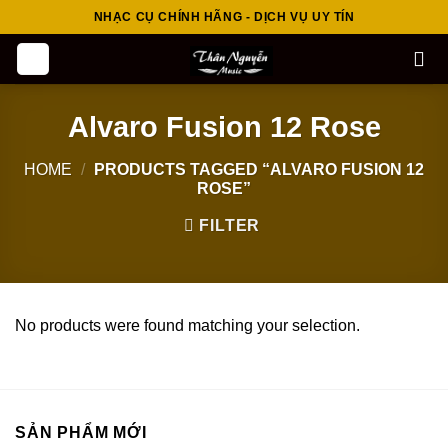
Skip
NHẠC CỤ CHÍNH HÃNG - DỊCH VỤ UY TÍN
to
content
Alvaro Fusion 12 Rose
HOME
/
PRODUCTS TAGGED “ALVARO FUSION 12
ROSE”
FILTER
No products were found matching your selection.
SẢN PHẨM MỚI