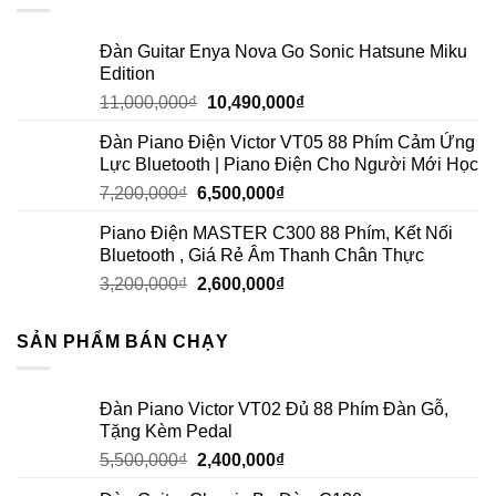
Đàn Guitar Enya Nova Go Sonic Hatsune Miku
Edition
11,000,000
₫
10,490,000
₫
Đàn Piano Điện Victor VT05 88 Phím Cảm Ứng
Lực Bluetooth | Piano Điện Cho Người Mới Học
7,200,000
₫
6,500,000
₫
Piano Điện MASTER C300 88 Phím, Kết Nối
Bluetooth , Giá Rẻ Âm Thanh Chân Thực
3,200,000
₫
2,600,000
₫
SẢN PHẨM BÁN CHẠY
Đàn Piano Victor VT02 Đủ 88 Phím Đàn Gỗ,
Tặng Kèm Pedal
5,500,000
₫
2,400,000
₫