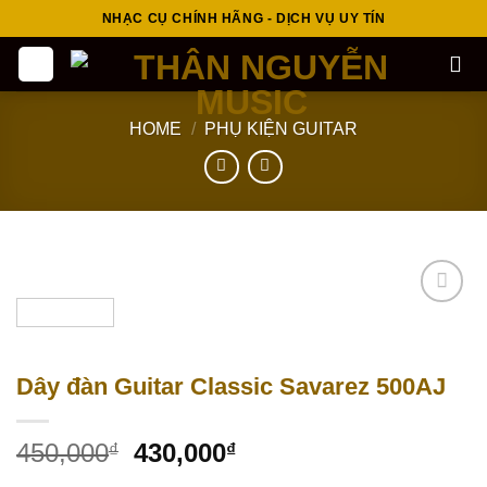
Skip
NHẠC CỤ CHÍNH HÃNG - DỊCH VỤ UY TÍN
to
content
HOME
/
PHỤ KIỆN GUITAR
Add to
wishlist
Dây đàn Guitar Classic Savarez 500AJ
450,000
430,000
₫
₫