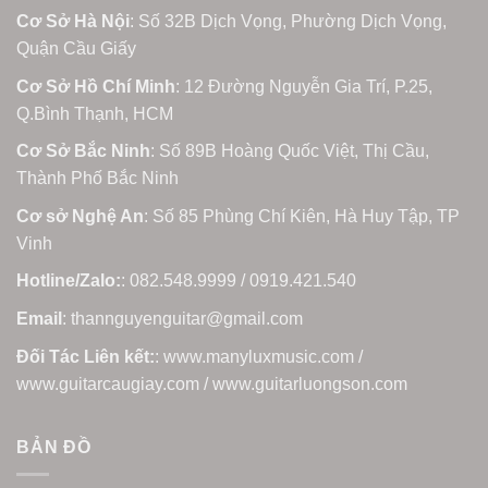
Cơ Sở Hà Nội
: Số 32B Dịch Vọng, Phường Dịch Vọng,
Quận Cầu Giấy
Cơ Sở Hồ Chí Minh
: 12 Đường Nguyễn Gia Trí, P.25,
Q.Bình Thạnh, HCM
Cơ Sở Bắc Ninh
: Số 89B Hoàng Quốc Việt, Thị Cầu,
Thành Phố Bắc Ninh
Cơ sở Nghệ An
: Số 85 Phùng Chí Kiên, Hà Huy Tập, TP
Vinh
Hotline/Zalo:
: 082.548.9999 / 0919.421.540
Email
: thannguyenguitar@gmail.com
Đối Tác Liên kết:
: www.manyluxmusic.com /
www.guitarcaugiay.com / www.guitarluongson.com
BẢN ĐỒ