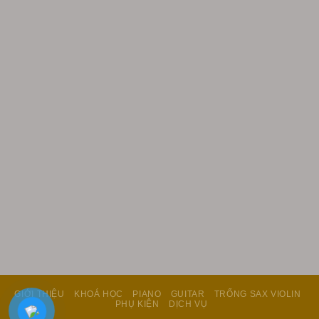
GIỚI THIỆU
KHOÁ HỌC
PIANO
GUITAR
TRỐNG SAX VIOLIN
PHỤ KIỆN
DỊCH VỤ