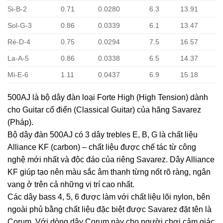
Si-B-2
0.71
0.0280
6.3
13.91
Sol-G-3
0.86
0.0339
6.1
13.47
Ré-D-4
0.75
0.0294
7.5
16.57
La-A-5
0.86
0.0338
6.5
14.37
Mi-E-6
1.11
0.0437
6.9
15.18
500AJ là bộ dây đàn loại Forte High (High Tension) dành
cho Guitar cổ điển (Classical Guitar) của hãng Savarez
(Pháp).
Bộ dây đàn 500AJ có 3 dây trebles E, B, G là chất liệu
Alliance KF (carbon) – chất liệu được chế tác từ công
nghệ mới nhất và độc đáo của riêng Savarez. Dây Alliance
KF giúp tạo nên màu sắc âm thanh từng nốt rõ ràng, ngân
vang ở trên cả những vị trí cao nhất.
Các dây bass 4, 5, 6 được làm với chất liệu lõi nylon, bên
ngoài phủ bằng chất liệu đặc biệt được Savarez đặt tên là
Corum. Với dòng dây Corum này cho người chơi cảm giác