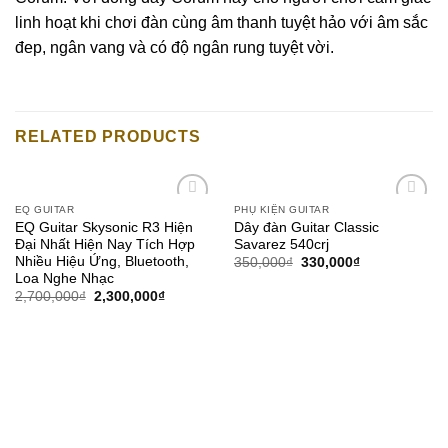
linh hoạt khi chơi đàn cùng âm thanh tuyệt hảo với âm sắc
đep, ngân vang và có độ ngân rung tuyệt vời.
RELATED PRODUCTS
EQ GUITAR
PHỤ KIỆN GUITAR
Add to
Add to
EQ Guitar Skysonic R3 Hiện
Dây đàn Guitar Classic
wishlist
wishlist
Đại Nhất Hiện Nay Tích Hợp
Savarez 540crj
Nhiều Hiệu Ứng, Bluetooth,
350,000
₫
330,000
₫
Loa Nghe Nhạc
2,700,000
₫
2,300,000
₫