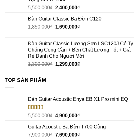
5,500,000
₫
2,400,000
₫
Đàn Guitar Classic Ba Đờn C120
1,850,000
₫
1,690,000
₫
Đàn Guitar Classic Lương Sơn LSC120J Có Ty
Chống Cong Cần + Bền Chất Lượng Tốt + Giá
Rẻ Dành Cho Người Mới
1,300,000
₫
1,299,000
₫
TOP SẢN PHẨM
Đàn Guitar Acoustic Enya EB X1 Pro mini EQ
Rated
5.00
5,500,000
₫
4,900,000
₫
out of 5
Guitar Acoustic Ba Đờn T700 Còng
7,900,000
₫
7,690,000
₫