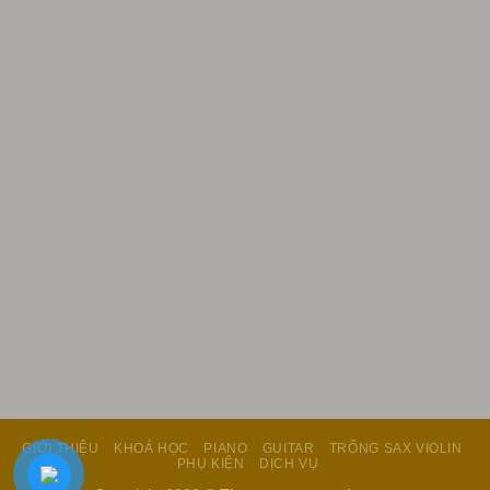
GIỚI THIỆU
KHOÁ HỌC
PIANO
GUITAR
TRỐNG SAX VIOLIN
PHỤ KIỆN
DỊCH VỤ