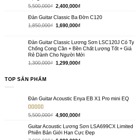
5,500,000
₫
2,400,000
₫
Đàn Guitar Classic Ba Đờn C120
1,850,000
₫
1,690,000
₫
Đàn Guitar Classic Lương Sơn LSC120J Có Ty
Chống Cong Cần + Bền Chất Lượng Tốt + Giá
Rẻ Dành Cho Người Mới
1,300,000
₫
1,299,000
₫
TOP SẢN PHẨM
Đàn Guitar Acoustic Enya EB X1 Pro mini EQ
Rated
5.00
5,500,000
₫
4,900,000
₫
out of 5
Guitar Acoustic Lương Sơn LSA699CX Limited
Phiên Bản Giới Hạn Cực Đẹp