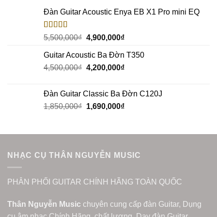
Đàn Guitar Acoustic Enya EB X1 Pro mini EQ
Rated
5.00
5,500,000
₫
4,900,000
₫
out of 5
Guitar Acoustic Ba Đờn T350
4,500,000
₫
4,200,000
₫
Đàn Guitar Classic Ba Đờn C120J
1,850,000
₫
1,690,000
₫
NHẠC CỤ THÂN NGUYỄN MUSIC
PHÂN PHỐI GUITAR CHÍNH HÃNG TOÀN QUỐC
Thân Nguyễn Music
chuyên cung cấp đàn Guitar, Dụng
cụ âm nhạc Chính Hãng, chất lượng. Dạy đàn Guitar,