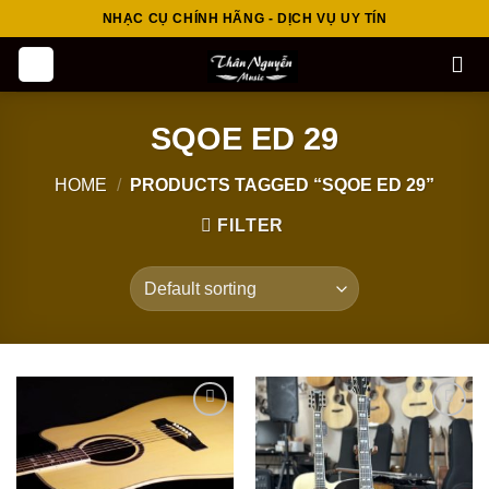
Skip
NHẠC CỤ CHÍNH HÃNG - DỊCH VỤ UY TÍN
to
content
SQOE ED 29
HOME
/
PRODUCTS TAGGED “SQOE ED 29”
FILTER
Add to
Add to
wishlist
wishlist