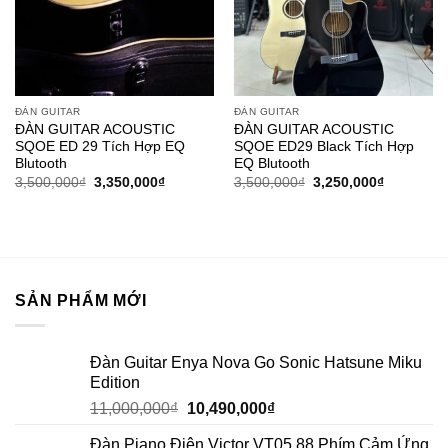
ĐÀN GUITAR
ĐÀN GUITAR
ĐÀN GUITAR ACOUSTIC
ĐÀN GUITAR ACOUSTIC
SQOE ED 29 Tích Hợp EQ
SQOE ED29 Black Tích Hợp
Blutooth
EQ Blutooth
3,500,000
₫
3,350,000
₫
3,500,000
₫
3,250,000
₫
SẢN PHẨM MỚI
Đàn Guitar Enya Nova Go Sonic Hatsune Miku
Edition
11,000,000
₫
10,490,000
₫
Đàn Piano Điện Victor VT05 88 Phím Cảm Ứng