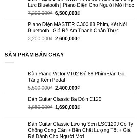
Lực Bluetooth | Piano Điện Cho Người Mới Học
7,200,000
₫
6,500,000
₫
Piano Điện MASTER C300 88 Phím, Kết Nối
Bluetooth , Giá Rẻ Âm Thanh Chân Thực
3,200,000
₫
2,600,000
₫
SẢN PHẨM BÁN CHẠY
Đàn Piano Victor VT02 Đủ 88 Phím Đàn Gỗ,
Tặng Kèm Pedal
5,500,000
₫
2,400,000
₫
Đàn Guitar Classic Ba Đờn C120
1,850,000
₫
1,690,000
₫
Đàn Guitar Classic Lương Sơn LSC120J Có Ty
Chống Cong Cần + Bền Chất Lượng Tốt + Giá
Rẻ Dành Cho Người Mới