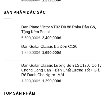
1,300,000
₫
1,299,000
₫
SẢN PHẨM ĐẶC SẮC
Đàn Piano Victor VT02 Đủ 88 Phím Đàn Gỗ,
Tặng Kèm Pedal
5,500,000
₫
2,400,000
₫
Đàn Guitar Classic Ba Đờn C120
1,850,000
₫
1,690,000
₫
Đàn Guitar Classic Lương Sơn LSC120J Có Ty
Chống Cong Cần + Bền Chất Lượng Tốt + Giá
Rẻ Dành Cho Người Mới
1,300,000
₫
1,299,000
₫
TOP SẢN PHẨM