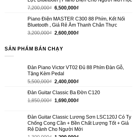
7,200,000
₫
6,500,000
₫
Piano Điện MASTER C300 88 Phím, Kết Nối
Bluetooth , Giá Rẻ Âm Thanh Chân Thực
3,200,000
₫
2,600,000
₫
SẢN PHẨM BÁN CHẠY
Đàn Piano Victor VT02 Đủ 88 Phím Đàn Gỗ,
Tặng Kèm Pedal
5,500,000
₫
2,400,000
₫
Đàn Guitar Classic Ba Đờn C120
1,850,000
₫
1,690,000
₫
Đàn Guitar Classic Lương Sơn LSC120J Có Ty
Chống Cong Cần + Bền Chất Lượng Tốt + Giá
Rẻ Dành Cho Người Mới