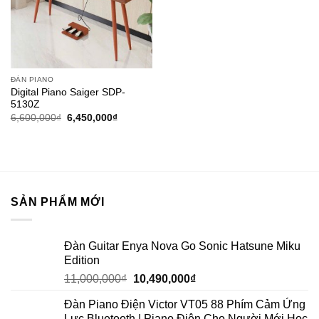
ĐÀN PIANO
Digital Piano Saiger SDP-
5130Z
6,600,000
₫
6,450,000
₫
SẢN PHẨM MỚI
Đàn Guitar Enya Nova Go Sonic Hatsune Miku
Edition
11,000,000
₫
10,490,000
₫
Đàn Piano Điện Victor VT05 88 Phím Cảm Ứng
Lực Bluetooth | Piano Điện Cho Người Mới Học