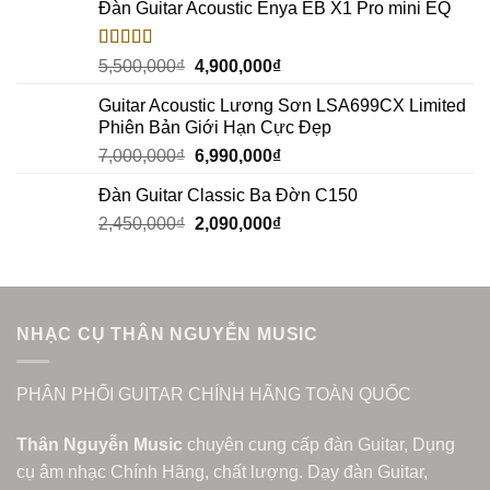
Đàn Guitar Acoustic Enya EB X1 Pro mini EQ
Rated
5.00
5,500,000
₫
4,900,000
₫
out of 5
Guitar Acoustic Lương Sơn LSA699CX Limited
Phiên Bản Giới Hạn Cực Đẹp
7,000,000
₫
6,990,000
₫
Đàn Guitar Classic Ba Đờn C150
2,450,000
₫
2,090,000
₫
NHẠC CỤ THÂN NGUYỄN MUSIC
PHÂN PHỐI GUITAR CHÍNH HÃNG TOÀN QUỐC
Thân Nguyễn Music
chuyên cung cấp đàn Guitar, Dụng
cụ âm nhạc Chính Hãng, chất lượng. Dạy đàn Guitar,