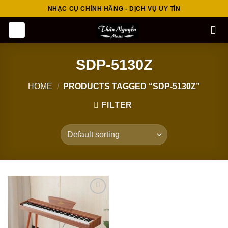
Skip
NHẠC CỤ CHÍNH HÃNG - DỊCH VỤ UY TÍN
to
content
SDP-5130Z
HOME
/
PRODUCTS TAGGED “SDP-5130Z”
FILTER
Add to
wishlist