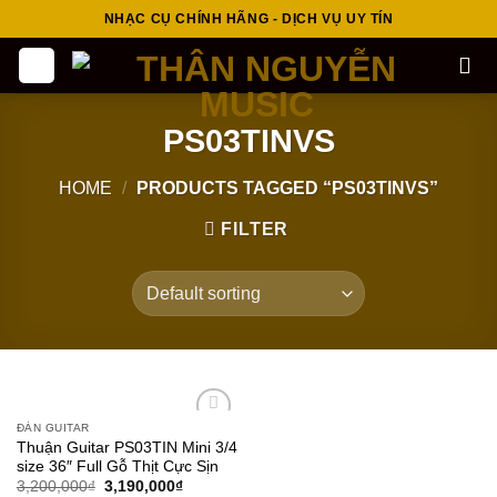
Skip
NHẠC CỤ CHÍNH HÃNG - DỊCH VỤ UY TÍN
to
content
PS03TINVS
HOME
/
PRODUCTS TAGGED “PS03TINVS”
FILTER
ĐÀN GUITAR
Add to
Thuận Guitar PS03TIN Mini 3/4
wishlist
size 36″ Full Gỗ Thịt Cực Sịn
3,200,000
₫
3,190,000
₫