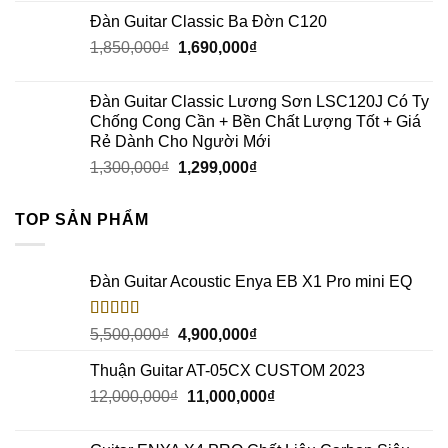
Đàn Guitar Classic Ba Đờn C120
1,850,000
₫
1,690,000
₫
Đàn Guitar Classic Lương Sơn LSC120J Có Ty
Chống Cong Cần + Bền Chất Lượng Tốt + Giá
Rẻ Dành Cho Người Mới
1,300,000
₫
1,299,000
₫
TOP SẢN PHẨM
Đàn Guitar Acoustic Enya EB X1 Pro mini EQ
Rated
5.00
5,500,000
₫
4,900,000
₫
out of 5
Thuận Guitar AT-05CX CUSTOM 2023
12,000,000
₫
11,000,000
₫