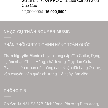
Guitar ENYA X4 PRO Chất Liệu Carbon Siêu
Cao Cấp
17,000,000
₫
16,900,000
₫
NHẠC CỤ THÂN NGUYỄN MUSIC
PHÂN PHỐI GUITAR CHÍNH HÃNG TOÀN QUỐC
Thân Nguyễn Music
chuyên cung cấp đàn Guitar, Dụng
cụ âm nhạc Chính Hãng, chất lượng. Dạy đàn Guitar,
Piano … từ cơ bản đến nâng cao. Nhận đặt hàng Online,
vận chuyển toàn quốc chỉ trong 1-3 ngày làm việc.
THÔNG TIN
Cơ Sở Hà Nội
: Số 32B Dịch Vọng, Phường Dịch Vọng,