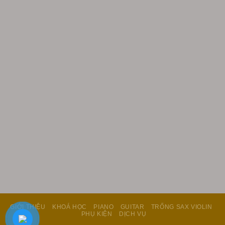
GIỚI THIỆU
KHOÁ HỌC
PIANO
GUITAR
TRỐNG SAX VIOLIN
PHỤ KIỆN
DỊCH VỤ