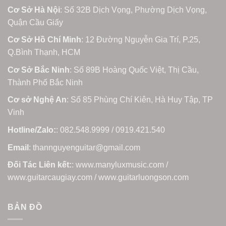
Cơ Sở Hà Nội
: Số 32B Dịch Vọng, Phường Dịch Vọng,
Quận Cầu Giấy
Cơ Sở Hồ Chí Minh
: 12 Đường Nguyễn Gia Trí, P.25,
Q.Bình Thạnh, HCM
Cơ Sở Bắc Ninh
: Số 89B Hoàng Quốc Việt, Thị Cầu,
Thành Phố Bắc Ninh
Cơ sở Nghệ An
: Số 85 Phùng Chí Kiên, Hà Huy Tập, TP
Vinh
Hotline/Zalo:
: 082.548.9999 / 0919.421.540
Email
: thannguyenguitar@gmail.com
Đối Tác Liên kết:
: www.manyluxmusic.com /
www.guitarcaugiay.com / www.guitarluongson.com
BẢN ĐỒ