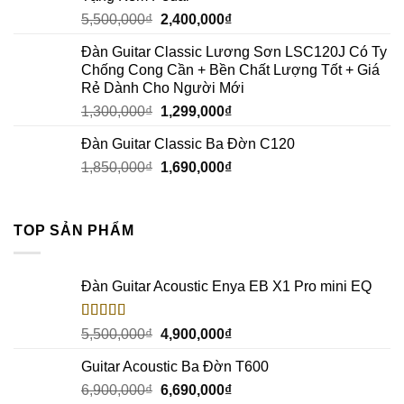
5,500,000
₫
2,400,000
₫
Đàn Guitar Classic Lương Sơn LSC120J Có Ty
Chống Cong Cần + Bền Chất Lượng Tốt + Giá
Rẻ Dành Cho Người Mới
1,300,000
₫
1,299,000
₫
Đàn Guitar Classic Ba Đờn C120
1,850,000
₫
1,690,000
₫
TOP SẢN PHẨM
Đàn Guitar Acoustic Enya EB X1 Pro mini EQ
Rated
5.00
5,500,000
₫
4,900,000
₫
out of 5
Guitar Acoustic Ba Đờn T600
6,900,000
₫
6,690,000
₫