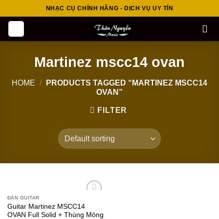
Skip
NHẠC CỤ CHÍNH HÃNG - DỊCH VỤ UY TÍN
to
content
Martinez mscc14 ovan
HOME
/
PRODUCTS TAGGED “MARTINEZ MSCC14
OVAN”
FILTER
ĐÀN GUITAR
Add to
Guitar Martinez MSCC14
wishlist
OVAN Full Solid + Thùng Mỏng