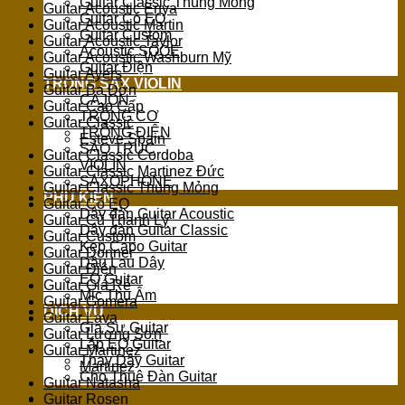
Guitar Classic Thùng Mỏng
Guitar Acoustic Enya
Guitar Có EQ
Guitar Acoustic Martin
Guitar Custom
Guitar Acoustic Taylor
Acoustic SQOE
Guitar Acoustic Washburn Mỹ
Guitar Điện
Guitar Ayers
TRỐNG SAX VIOLIN
Guitar Ba Đờn
CAJON
Guitar Cao Cấp
TRỐNG CƠ
Guitar Classic
TRỐNG ĐIỆN
Esteve Spain
SÁO TRÚC
Guitar Classic Cordoba
VIOLIN
Guitar Classic Martinez Đức
SAXOPHONE
Guitar Classic Thùng Mỏng
PHỤ KIỆN
Guitar Có EQ
Dây đàn Guitar Acoustic
Guitar Cũ Thanh Lý
Dây đàn Guitar Classic
Guitar Custom
Kẹp Capo Guitar
Guitar Donner
Dầu Lau Dây
Guitar Điện
EQ Guitar
Guitar Giá Rẻ
Mic Thu Âm
Guitar Gomera
DỊCH VỤ
Guitar Lava
Gia Sư Guitar
Guitar Lương Sơn
Lắp EQ Guitar
Guitar Martinez
Thay Dây Guitar
Martinez
Cho Thuê Đàn Guitar
Guitar Natasha
Guitar Rosen