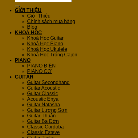
for:
GIỚI THIỆU
Giới Thiệu
Chính sách mua hàng
Blog
KHOÁ HỌC
Khoá Học Guitar
Khoá Học Piano
Khoá Học Ukulele
Khoá Học Trống Cajon
PIANO
PIANO ĐIỆN
PIANO CƠ
GUITAR
Guitar Secondhand
Guitar Acoustic
Guitar Classic
Acoustic Enya
Guitar Natasha
Guitar Lương Sơn
Guitar Thuận
Guitar Ba Đờn
Classic Cordoba
Classic Esteve
Guitar Taylor