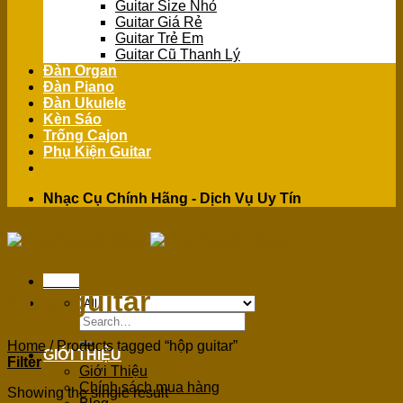
Guitar Size Nhỏ
Guitar Giá Rẻ
Guitar Trẻ Em
Guitar Cũ Thanh Lý
Đàn Organ
Đàn Piano
Đàn Ukulele
Kèn Sáo
Trống Cajon
Phụ Kiện Guitar
Nhạc Cụ Chính Hãng - Dịch Vụ Uy Tín
Menu
hộp guitar
Search
for:
Home
/
Products tagged “hộp guitar”
GIỚI THIỆU
Filter
Giới Thiệu
Chính sách mua hàng
Showing the single result