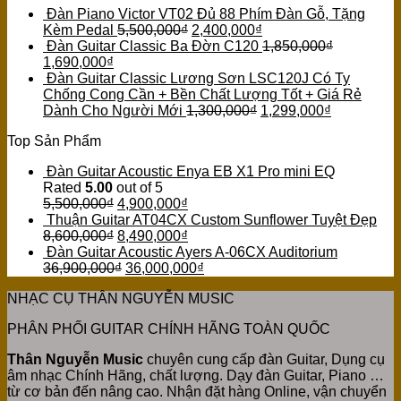
Đàn Piano Victor VT02 Đủ 88 Phím Đàn Gỗ, Tặng
Kèm Pedal
5,500,000
₫
2,400,000
₫
Đàn Guitar Classic Ba Đờn C120
1,850,000
₫
1,690,000
₫
Đàn Guitar Classic Lương Sơn LSC120J Có Ty
Chống Cong Cần + Bền Chất Lượng Tốt + Giá Rẻ
Dành Cho Người Mới
1,300,000
₫
1,299,000
₫
Top Sản Phẩm
Đàn Guitar Acoustic Enya EB X1 Pro mini EQ
Rated
5.00
out of 5
5,500,000
₫
4,900,000
₫
Thuận Guitar AT04CX Custom Sunflower Tuyệt Đẹp
8,600,000
₫
8,490,000
₫
Đàn Guitar Acoustic Ayers A-06CX Auditorium
36,900,000
₫
36,000,000
₫
NHẠC CỤ THÂN NGUYỄN MUSIC
PHÂN PHỐI GUITAR CHÍNH HÃNG TOÀN QUỐC
Thân Nguyễn Music
chuyên cung cấp đàn Guitar, Dụng cụ
âm nhạc Chính Hãng, chất lượng. Dạy đàn Guitar, Piano …
từ cơ bản đến nâng cao. Nhận đặt hàng Online, vận chuyển