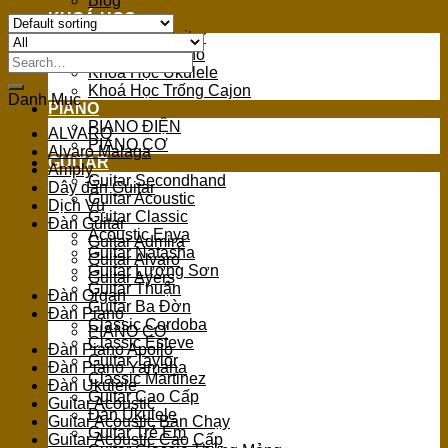
Blog
KHOÁ HỌC
Khoá Học Guitar
Khoá Học Piano
Search
Khoá Học Ukulele
for:
Khoá Học Trống Cajon
Danh Mục
PIANO
PIANO ĐIỆN
ALVARO
PIANO CƠ
Alvaro Malaga
GUITAR
Amply
Guitar Secondhand
Dây đàn Guitar
Guitar Acoustic
Dịch Vụ
Guitar Classic
Đàn Guitar
Acoustic Enya
Guitar Admira
Guitar Natasha
Guitar Alvaro
Guitar Lương Sơn
Guitar Ayers
Guitar Thuận
Đàn Organ
Guitar Ba Đờn
Đàn Piano
Classic Cordoba
PIANO CƠ
Classic Esteve
Đàn Piano Apollo
Guitar Taylor
Đàn Piano Yamaha
Classic Martinez
Đàn Ukulele
Guitar Cao Cấp
Guitar Acoustic
Đàn Ukulele
Guitar Acoustic Bán Chạy
Guitar Trẻ Em
Guitar Acoustic Cao Cấp