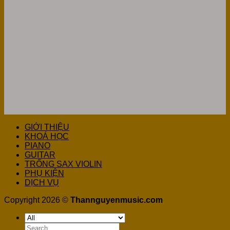
GIỚI THIỆU
KHOÁ HỌC
PIANO
GUITAR
TRỐNG SAX VIOLIN
PHỤ KIỆN
DỊCH VỤ
Copyright 2026 ©
Thannguyenmusic.com
Search