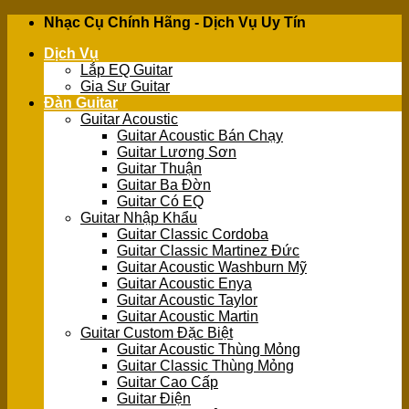
Skip
Nhạc Cụ Chính Hãng - Dịch Vụ Uy Tín
to
Dịch Vụ
content
Lắp EQ Guitar
Gia Sư Guitar
Đàn Guitar
Guitar Acoustic
Guitar Acoustic Bán Chạy
Guitar Lương Sơn
Guitar Thuận
Guitar Ba Đờn
Guitar Có EQ
Guitar Nhập Khẩu
Guitar Classic Cordoba
Guitar Classic Martinez Đức
Guitar Acoustic Washburn Mỹ
Guitar Acoustic Enya
Guitar Acoustic Taylor
Guitar Acoustic Martin
Guitar Custom Đặc Biệt
Guitar Acoustic Thùng Mỏng
Guitar Classic Thùng Mỏng
Guitar Cao Cấp
Guitar Điện