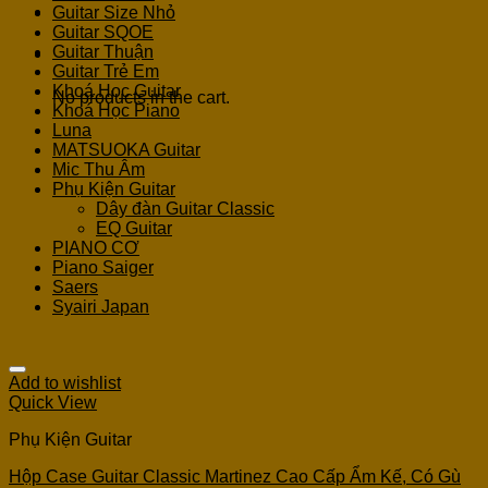
Guitar Size Nhỏ
Guitar SQOE
Guitar Thuận
Cart
Guitar Trẻ Em
Khoá Học Guitar
No products in the cart.
Khoá Học Piano
Luna
MATSUOKA Guitar
Mic Thu Âm
Phụ Kiện Guitar
Dây đàn Guitar Classic
EQ Guitar
PIANO CƠ
Piano Saiger
Saers
Syairi Japan
Add to wishlist
Quick View
Phụ Kiện Guitar
Hộp Case Guitar Classic Martinez Cao Cấp Ẩm Kế, Có Gù