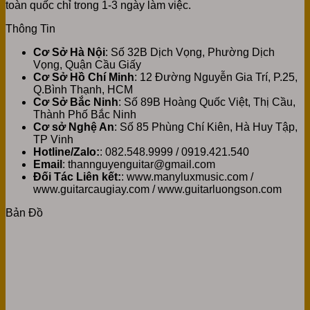
toàn quốc chỉ trong 1-3 ngày làm việc.
Thông Tin
Cơ Sở Hà Nội
: Số 32B Dịch Vọng, Phường Dịch
Vọng, Quận Cầu Giấy
Cơ Sở Hồ Chí Minh
: 12 Đường Nguyễn Gia Trí, P.25,
Q.Bình Thạnh, HCM
Cơ Sở Bắc Ninh
: Số 89B Hoàng Quốc Việt, Thị Cầu,
Thành Phố Bắc Ninh
Cơ sở Nghệ An
: Số 85 Phùng Chí Kiên, Hà Huy Tập,
TP Vinh
Hotline/Zalo:
: 082.548.9999 / 0919.421.540
Email
: thannguyenguitar@gmail.com
Đối Tác Liên kết:
: www.manyluxmusic.com /
www.guitarcaugiay.com / www.guitarluongson.com
Bản Đồ