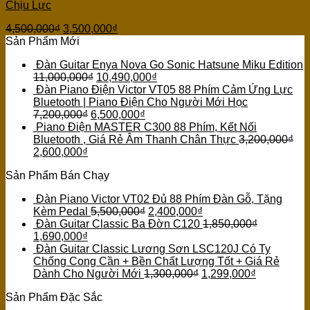
Chịu Lực
4,500,000
₫
3,500,000
₫
Sản Phẩm Mới
Đàn Guitar Enya Nova Go Sonic Hatsune Miku Edition
11,000,000
₫
10,490,000
₫
Đàn Piano Điện Victor VT05 88 Phím Cảm Ứng Lực
Bluetooth | Piano Điện Cho Người Mới Học
7,200,000
₫
6,500,000
₫
Piano Điện MASTER C300 88 Phím, Kết Nối
Bluetooth , Giá Rẻ Âm Thanh Chân Thực
3,200,000
₫
2,600,000
₫
Sản Phẩm Bán Chạy
Đàn Piano Victor VT02 Đủ 88 Phím Đàn Gỗ, Tặng
Kèm Pedal
5,500,000
₫
2,400,000
₫
Đàn Guitar Classic Ba Đờn C120
1,850,000
₫
1,690,000
₫
Đàn Guitar Classic Lương Sơn LSC120J Có Ty
Chống Cong Cần + Bền Chất Lượng Tốt + Giá Rẻ
Dành Cho Người Mới
1,300,000
₫
1,299,000
₫
Sản Phẩm Đặc Sắc