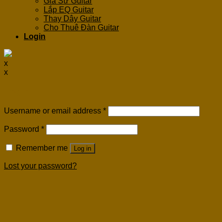
Gia Sư Guitar
Lắp EQ Guitar
Thay Dây Guitar
Cho Thuê Đàn Guitar
Login
x
x
Login
Username or email address
*
Password
*
Remember me
Log in
Lost your password?