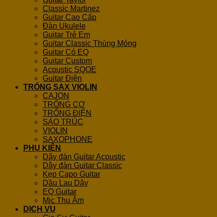
Classic Martinez
Guitar Cao Cấp
Đàn Ukulele
Guitar Trẻ Em
Guitar Classic Thùng Mỏng
Guitar Có EQ
Guitar Custom
Acoustic SQOE
Guitar Điện
TRỐNG SAX VIOLIN
CAJON
TRỐNG CƠ
TRỐNG ĐIỆN
SÁO TRÚC
VIOLIN
SAXOPHONE
PHỤ KIỆN
Dây đàn Guitar Acoustic
Dây đàn Guitar Classic
Kẹp Capo Guitar
Dầu Lau Dây
EQ Guitar
Mic Thu Âm
DỊCH VỤ