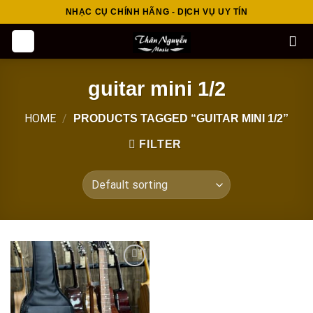
Skip
NHẠC CỤ CHÍNH HÃNG - DỊCH VỤ UY TÍN
to
content
guitar mini 1/2
HOME
/
PRODUCTS TAGGED “GUITAR MINI 1/2”
FILTER
Add to
wishlist