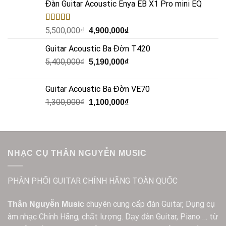
Đàn Guitar Acoustic Enya EB X1 Pro mini EQ
Rated
5.00
5,500,000
₫
4,900,000
₫
out of 5
Guitar Acoustic Ba Đờn T420
5,400,000
₫
5,190,000
₫
Guitar Acoustic Ba Đờn VE70
1,300,000
₫
1,100,000
₫
NHẠC CỤ THÂN NGUYỄN MUSIC
PHÂN PHỐI GUITAR CHÍNH HÃNG TOÀN QUỐC
chuyên cung cấp đàn Guitar, Dụng cụ
Thân Nguyễn Music
âm nhạc Chính Hãng, chất lượng. Dạy đàn Guitar, Piano … từ