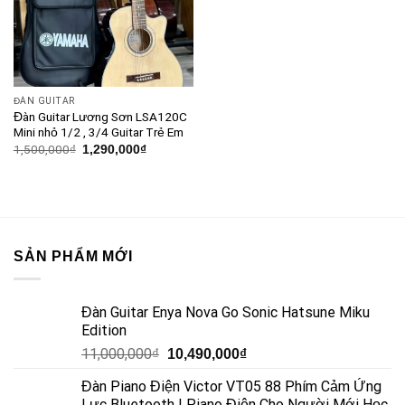
ĐÀN GUITAR
Đàn Guitar Lương Sơn LSA120C
Mini nhỏ 1/2 , 3/4 Guitar Trẻ Em
1,500,000
₫
1,290,000
₫
SẢN PHẨM MỚI
Đàn Guitar Enya Nova Go Sonic Hatsune Miku
Edition
11,000,000
₫
10,490,000
₫
Đàn Piano Điện Victor VT05 88 Phím Cảm Ứng
Lực Bluetooth | Piano Điện Cho Người Mới Học