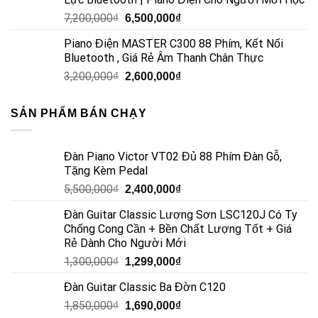
7,200,000
₫
6,500,000
₫
Piano Điện MASTER C300 88 Phím, Kết Nối
Bluetooth , Giá Rẻ Âm Thanh Chân Thực
3,200,000
₫
2,600,000
₫
SẢN PHẨM BÁN CHẠY
Đàn Piano Victor VT02 Đủ 88 Phím Đàn Gỗ,
Tặng Kèm Pedal
5,500,000
₫
2,400,000
₫
Đàn Guitar Classic Lương Sơn LSC120J Có Ty
Chống Cong Cần + Bền Chất Lượng Tốt + Giá
Rẻ Dành Cho Người Mới
1,300,000
₫
1,299,000
₫
Đàn Guitar Classic Ba Đờn C120
1,850,000
₫
1,690,000
₫