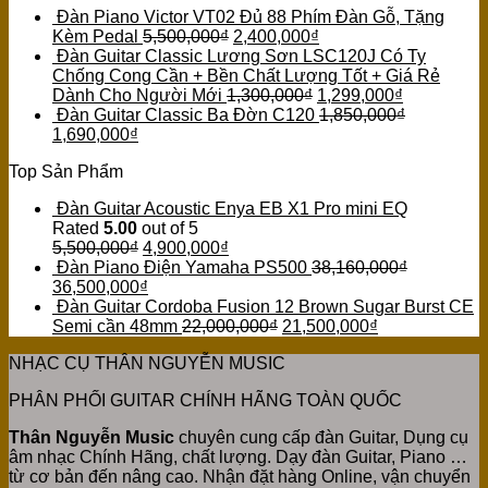
Đàn Piano Victor VT02 Đủ 88 Phím Đàn Gỗ, Tặng
Kèm Pedal
5,500,000
₫
2,400,000
₫
Đàn Guitar Classic Lương Sơn LSC120J Có Ty
Chống Cong Cần + Bền Chất Lượng Tốt + Giá Rẻ
Dành Cho Người Mới
1,300,000
₫
1,299,000
₫
Đàn Guitar Classic Ba Đờn C120
1,850,000
₫
1,690,000
₫
Top Sản Phẩm
Đàn Guitar Acoustic Enya EB X1 Pro mini EQ
Rated
5.00
out of 5
5,500,000
₫
4,900,000
₫
Đàn Piano Điện Yamaha PS500
38,160,000
₫
36,500,000
₫
Đàn Guitar Cordoba Fusion 12 Brown Sugar Burst CE
Semi cần 48mm
22,000,000
₫
21,500,000
₫
NHẠC CỤ THÂN NGUYỄN MUSIC
PHÂN PHỐI GUITAR CHÍNH HÃNG TOÀN QUỐC
Thân Nguyễn Music
chuyên cung cấp đàn Guitar, Dụng cụ
âm nhạc Chính Hãng, chất lượng. Dạy đàn Guitar, Piano …
từ cơ bản đến nâng cao. Nhận đặt hàng Online, vận chuyển