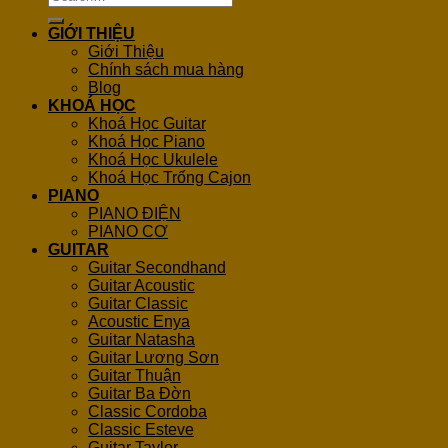
for:
GIỚI THIỆU
Giới Thiệu
Chính sách mua hàng
Blog
KHOÁ HỌC
Khoá Học Guitar
Khoá Học Piano
Khoá Học Ukulele
Khoá Học Trống Cajon
PIANO
PIANO ĐIỆN
PIANO CƠ
GUITAR
Guitar Secondhand
Guitar Acoustic
Guitar Classic
Acoustic Enya
Guitar Natasha
Guitar Lương Sơn
Guitar Thuận
Guitar Ba Đờn
Classic Cordoba
Classic Esteve
Guitar Taylor