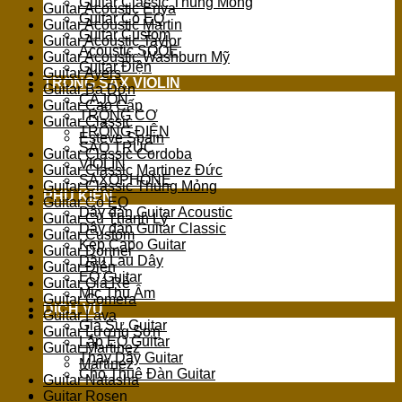
Guitar Classic Thùng Mỏng
Guitar Acoustic Enya
Guitar Có EQ
Guitar Acoustic Martin
Guitar Custom
Guitar Acoustic Taylor
Acoustic SQOE
Guitar Acoustic Washburn Mỹ
Guitar Điện
Guitar Ayers
TRỐNG SAX VIOLIN
Guitar Ba Đờn
CAJON
Guitar Cao Cấp
TRỐNG CƠ
Guitar Classic
TRỐNG ĐIỆN
Esteve Spain
SÁO TRÚC
Guitar Classic Cordoba
VIOLIN
Guitar Classic Martinez Đức
SAXOPHONE
Guitar Classic Thùng Mỏng
PHỤ KIỆN
Guitar Có EQ
Dây đàn Guitar Acoustic
Guitar Cũ Thanh Lý
Dây đàn Guitar Classic
Guitar Custom
Kẹp Capo Guitar
Guitar Donner
Dầu Lau Dây
Guitar Điện
EQ Guitar
Guitar Giá Rẻ
Mic Thu Âm
Guitar Gomera
DỊCH VỤ
Guitar Lava
Gia Sư Guitar
Guitar Lương Sơn
Lắp EQ Guitar
Guitar Martinez
Thay Dây Guitar
Martinez
Cho Thuê Đàn Guitar
Guitar Natasha
Guitar Rosen