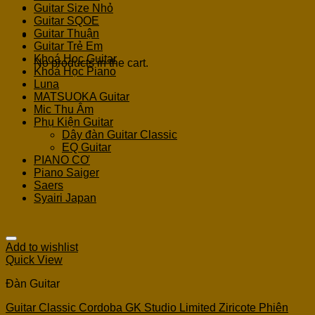
Guitar Size Nhỏ
Guitar SQOE
Guitar Thuận
Cart
Guitar Trẻ Em
Khoá Học Guitar
No products in the cart.
Khoá Học Piano
Luna
MATSUOKA Guitar
Mic Thu Âm
Phụ Kiện Guitar
Dây đàn Guitar Classic
EQ Guitar
PIANO CƠ
Piano Saiger
Saers
Syairi Japan
Add to wishlist
Quick View
Đàn Guitar
Guitar Classic Cordoba GK Studio Limited Ziricote Phiên