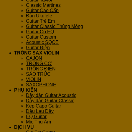
Classic Martinez
Guitar Cao Cấp
Đàn Ukulele
Guitar Trẻ Em
Guitar Classic Thùng Mỏng
Guitar Có EQ
Guitar Custom
Acoustic SQOE
Guitar Điện
TRỐNG SAX VIOLIN
CAJON
TRỐNG CƠ
TRỐNG ĐIỆN
SÁO TRÚC
VIOLIN
SAXOPHONE
PHỤ KIỆN
Dây đàn Guitar Acoustic
Dây đàn Guitar Classic
Kẹp Capo Guitar
Dầu Lau Dây
EQ Guitar
Mic Thu Âm
DỊCH VỤ