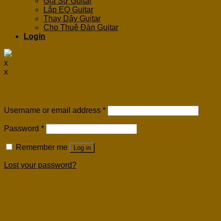
Gia Sư Guitar
Lắp EQ Guitar
Thay Dây Guitar
Cho Thuê Đàn Guitar
Login
x
x
Login
Username or email address
*
Password
*
Remember me
Log in
Lost your password?