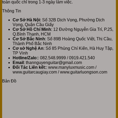
toàn quốc chỉ trong 1-3 ngày làm việc.
Thông Tin
Cơ Sở Hà Nội
: Số 32B Dịch Vọng, Phường Dịch
Vọng, Quận Cầu Giấy
Cơ Sở Hồ Chí Minh
: 12 Đường Nguyễn Gia Trí, P.25,
Q.Bình Thạnh, HCM
Cơ Sở Bắc Ninh
: Số 89B Hoàng Quốc Việt, Thị Cầu,
Thành Phố Bắc Ninh
Cơ sở Nghệ An
: Số 85 Phùng Chí Kiên, Hà Huy Tập,
TP Vinh
Hotline/Zalo:
: 082.548.9999 / 0919.421.540
Email
: thannguyenguitar@gmail.com
Đối Tác Liên kết:
: www.manyluxmusic.com /
www.guitarcaugiay.com / www.guitarluongson.com
Bản Đồ