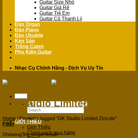
Guitar Size Nhỏ
Guitar Giá Rẻ
Guitar Trẻ Em
Guitar Cũ Thanh Lý
Đàn Organ
Đàn Piano
Đàn Ukulele
Kèn Sáo
Trống Cajon
Phụ Kiện Guitar
Nhạc Cụ Chính Hãng - Dịch Vụ Uy Tín
Menu
GK Studio Limited Ziricote
Search
for:
Home
/
Products tagged “GK Studio Limited Ziricote”
GIỚI THIỆU
Filter
Giới Thiệu
Chính sách mua hàng
Showing the single result