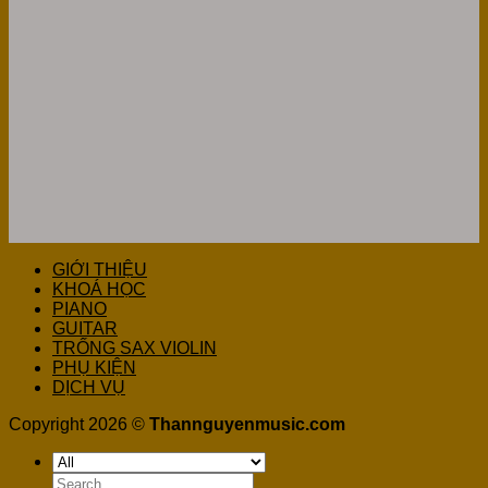
GIỚI THIỆU
KHOÁ HỌC
PIANO
GUITAR
TRỐNG SAX VIOLIN
PHỤ KIỆN
DỊCH VỤ
Copyright 2026 ©
Thannguyenmusic.com
Search