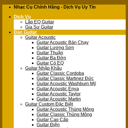
Skip
Nhạc Cụ Chính Hãng - Dịch Vụ Uy Tín
to
Dịch Vụ
content
Lắp EQ Guitar
Gia Sư Guitar
Đàn Guitar
Guitar Acoustic
Guitar Acoustic Bán Chạy
Guitar Lương Sơn
Guitar Thuận
Guitar Ba Đờn
Guitar Có EQ
Guitar Nhập Khẩu
Guitar Classic Cordoba
Guitar Classic Martinez Đức
Guitar Acoustic Washburn Mỹ
Guitar Acoustic Enya
Guitar Acoustic Taylor
Guitar Acoustic Martin
Guitar Custom Đặc Biệt
Guitar Acoustic Thùng Mỏng
Guitar Classic Thùng Mỏng
Guitar Cao Cấp
Guitar Điện