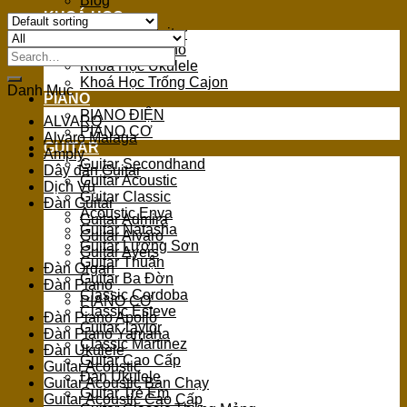
Blog
KHOÁ HỌC
Khoá Học Guitar
Khoá Học Piano
Search
Khoá Học Ukulele
for:
Khoá Học Trống Cajon
Danh Mục
PIANO
PIANO ĐIỆN
ALVARO
PIANO CƠ
Alvaro Malaga
GUITAR
Amply
Guitar Secondhand
Dây đàn Guitar
Guitar Acoustic
Dịch Vụ
Guitar Classic
Đàn Guitar
Acoustic Enya
Guitar Admira
Guitar Natasha
Guitar Alvaro
Guitar Lương Sơn
Guitar Ayers
Guitar Thuận
Đàn Organ
Guitar Ba Đờn
Đàn Piano
Classic Cordoba
PIANO CƠ
Classic Esteve
Đàn Piano Apollo
Guitar Taylor
Đàn Piano Yamaha
Classic Martinez
Đàn Ukulele
Guitar Cao Cấp
Guitar Acoustic
Đàn Ukulele
Guitar Acoustic Bán Chạy
Guitar Trẻ Em
Guitar Acoustic Cao Cấp