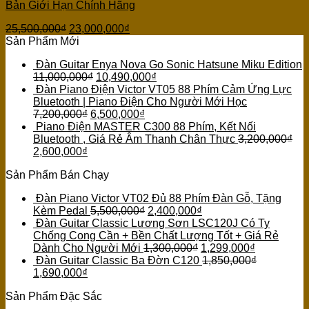
Bản Giới Hạn Chính Hãng
25,500,000
₫
23,000,000
₫
Sản Phẩm Mới
Đàn Guitar Enya Nova Go Sonic Hatsune Miku Edition
11,000,000
₫
10,490,000
₫
Đàn Piano Điện Victor VT05 88 Phím Cảm Ứng Lực
Bluetooth | Piano Điện Cho Người Mới Học
7,200,000
₫
6,500,000
₫
Piano Điện MASTER C300 88 Phím, Kết Nối
Bluetooth , Giá Rẻ Âm Thanh Chân Thực
3,200,000
₫
2,600,000
₫
Sản Phẩm Bán Chạy
Đàn Piano Victor VT02 Đủ 88 Phím Đàn Gỗ, Tặng
Kèm Pedal
5,500,000
₫
2,400,000
₫
Đàn Guitar Classic Lương Sơn LSC120J Có Ty
Chống Cong Cần + Bền Chất Lượng Tốt + Giá Rẻ
Dành Cho Người Mới
1,300,000
₫
1,299,000
₫
Đàn Guitar Classic Ba Đờn C120
1,850,000
₫
1,690,000
₫
Sản Phẩm Đặc Sắc