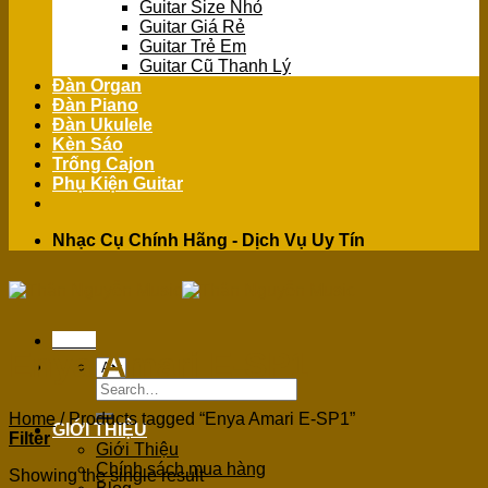
Guitar Size Nhỏ
Guitar Giá Rẻ
Guitar Trẻ Em
Guitar Cũ Thanh Lý
Đàn Organ
Đàn Piano
Đàn Ukulele
Kèn Sáo
Trống Cajon
Phụ Kiện Guitar
Nhạc Cụ Chính Hãng - Dịch Vụ Uy Tín
Menu
Enya Amari E-SP1
Search
for:
Home
/
Products tagged “Enya Amari E-SP1”
GIỚI THIỆU
Filter
Giới Thiệu
Chính sách mua hàng
Showing the single result