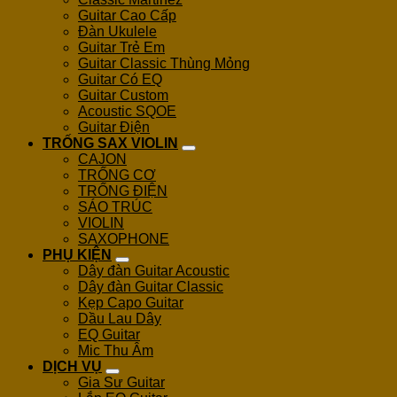
Guitar Cao Cấp
Đàn Ukulele
Guitar Trẻ Em
Guitar Classic Thùng Mỏng
Guitar Có EQ
Guitar Custom
Acoustic SQOE
Guitar Điện
TRỐNG SAX VIOLIN
CAJON
TRỐNG CƠ
TRỐNG ĐIỆN
SÁO TRÚC
VIOLIN
SAXOPHONE
PHỤ KIỆN
Dây đàn Guitar Acoustic
Dây đàn Guitar Classic
Kẹp Capo Guitar
Dầu Lau Dây
EQ Guitar
Mic Thu Âm
DỊCH VỤ
Gia Sư Guitar