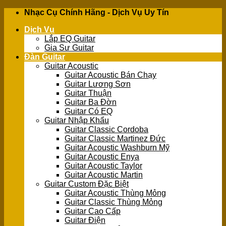
Skip
Nhạc Cụ Chính Hãng - Dịch Vụ Uy Tín
to
Dịch Vụ
content
Lắp EQ Guitar
Gia Sư Guitar
Đàn Guitar
Guitar Acoustic
Guitar Acoustic Bán Chạy
Guitar Lương Sơn
Guitar Thuận
Guitar Ba Đờn
Guitar Có EQ
Guitar Nhập Khẩu
Guitar Classic Cordoba
Guitar Classic Martinez Đức
Guitar Acoustic Washburn Mỹ
Guitar Acoustic Enya
Guitar Acoustic Taylor
Guitar Acoustic Martin
Guitar Custom Đặc Biệt
Guitar Acoustic Thùng Mỏng
Guitar Classic Thùng Mỏng
Guitar Cao Cấp
Guitar Điện