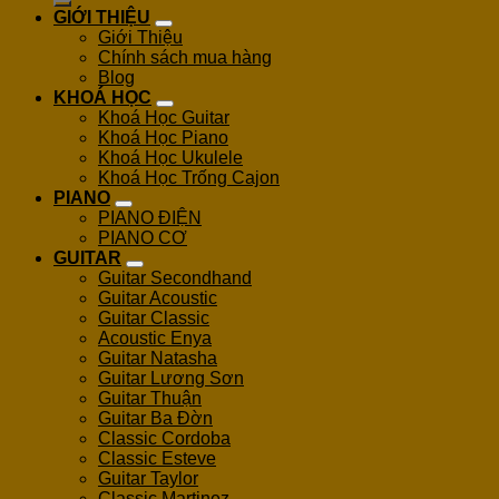
GIỚI THIỆU
Giới Thiệu
Chính sách mua hàng
Blog
KHOÁ HỌC
Khoá Học Guitar
Khoá Học Piano
Khoá Học Ukulele
Khoá Học Trống Cajon
PIANO
PIANO ĐIỆN
PIANO CƠ
GUITAR
Guitar Secondhand
Guitar Acoustic
Guitar Classic
Acoustic Enya
Guitar Natasha
Guitar Lương Sơn
Guitar Thuận
Guitar Ba Đờn
Classic Cordoba
Classic Esteve
Guitar Taylor
Classic Martinez