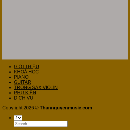
GIỚI THIỆU
KHOÁ HỌC
PIANO
GUITAR
TRỐNG SAX VIOLIN
PHỤ KIỆN
DỊCH VỤ
Copyright 2026 ©
Thannguyenmusic.com
Search
for: