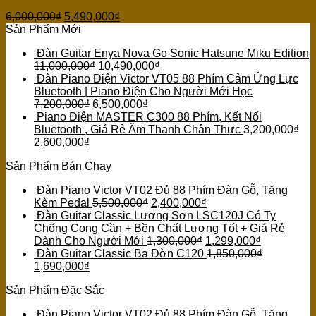
6,000,000
₫
5,490,000
₫
Sản Phẩm Mới
Đàn Guitar Enya Nova Go Sonic Hatsune Miku Edition
11,000,000
₫
10,490,000
₫
Đàn Piano Điện Victor VT05 88 Phím Cảm Ứng Lực
Bluetooth | Piano Điện Cho Người Mới Học
7,200,000
₫
6,500,000
₫
Piano Điện MASTER C300 88 Phím, Kết Nối
Bluetooth , Giá Rẻ Âm Thanh Chân Thực
3,200,000
₫
2,600,000
₫
Sản Phẩm Bán Chạy
Đàn Piano Victor VT02 Đủ 88 Phím Đàn Gỗ, Tặng
Kèm Pedal
5,500,000
₫
2,400,000
₫
Đàn Guitar Classic Lương Sơn LSC120J Có Ty
Chống Cong Cần + Bền Chất Lượng Tốt + Giá Rẻ
Dành Cho Người Mới
1,300,000
₫
1,299,000
₫
Đàn Guitar Classic Ba Đờn C120
1,850,000
₫
1,690,000
₫
Sản Phẩm Đặc Sắc
Đàn Piano Victor VT02 Đủ 88 Phím Đàn Gỗ, Tặng