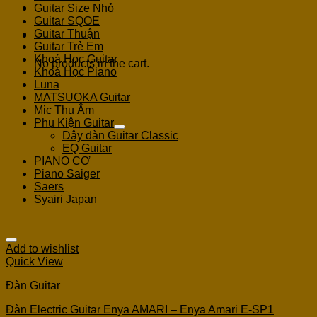
Guitar Size Nhỏ
Guitar SQOE
Guitar Thuận
Cart
Guitar Trẻ Em
Khoá Học Guitar
No products in the cart.
Khoá Học Piano
Luna
MATSUOKA Guitar
Mic Thu Âm
Phụ Kiện Guitar
Dây đàn Guitar Classic
EQ Guitar
PIANO CƠ
Piano Saiger
Saers
Syairi Japan
Add to wishlist
Quick View
Đàn Guitar
Đàn Electric Guitar Enya AMARI – Enya Amari E-SP1