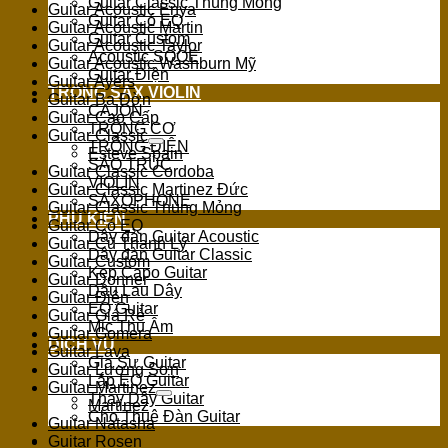
Guitar Classic Thùng Mỏng
Guitar Acoustic Enya
Guitar Có EQ
Guitar Acoustic Martin
Guitar Custom
Guitar Acoustic Taylor
Acoustic SQOE
Guitar Acoustic Washburn Mỹ
Guitar Điện
Guitar Ayers
TRỐNG SAX VIOLIN
Guitar Ba Đờn
CAJON
Guitar Cao Cấp
TRỐNG CƠ
Guitar Classic
TRỐNG ĐIỆN
Esteve Spain
SÁO TRÚC
Guitar Classic Cordoba
VIOLIN
Guitar Classic Martinez Đức
SAXOPHONE
Guitar Classic Thùng Mỏng
PHỤ KIỆN
Guitar Có EQ
Dây đàn Guitar Acoustic
Guitar Cũ Thanh Lý
Dây đàn Guitar Classic
Guitar Custom
Kẹp Capo Guitar
Guitar Donner
Dầu Lau Dây
Guitar Điện
EQ Guitar
Guitar Giá Rẻ
Mic Thu Âm
Guitar Gomera
DỊCH VỤ
Guitar Lava
Gia Sư Guitar
Guitar Lương Sơn
Lắp EQ Guitar
Guitar Martinez
Thay Dây Guitar
Martinez
Cho Thuê Đàn Guitar
Guitar Natasha
Guitar Rosen