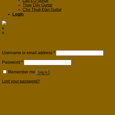
Lắp EQ Guitar
Thay Dây Guitar
Cho Thuê Đàn Guitar
Login
x
x
Login
Username or email address
*
Password
*
Remember me
Log in
Lost your password?