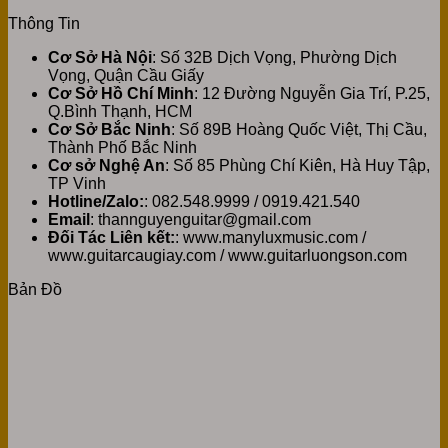
Thông Tin
Cơ Sở Hà Nội
: Số 32B Dịch Vọng, Phường Dịch
Vọng, Quận Cầu Giấy
Cơ Sở Hồ Chí Minh
: 12 Đường Nguyễn Gia Trí, P.25,
Q.Bình Thạnh, HCM
Cơ Sở Bắc Ninh
: Số 89B Hoàng Quốc Việt, Thị Cầu,
Thành Phố Bắc Ninh
Cơ sở Nghệ An
: Số 85 Phùng Chí Kiên, Hà Huy Tập,
TP Vinh
Hotline/Zalo:
: 082.548.9999 / 0919.421.540
Email
: thannguyenguitar@gmail.com
Đối Tác Liên kết:
: www.manyluxmusic.com /
www.guitarcaugiay.com / www.guitarluongson.com
Bản Đồ