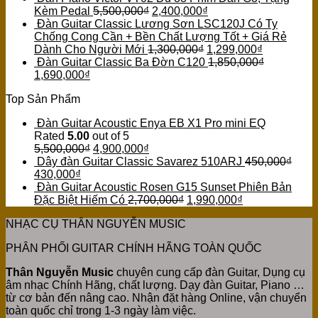
Kèm Pedal
5,500,000
₫
2,400,000
₫
Đàn Guitar Classic Lương Sơn LSC120J Có Ty
Chống Cong Cần + Bền Chất Lượng Tốt + Giá Rẻ
Dành Cho Người Mới
1,300,000
₫
1,299,000
₫
Đàn Guitar Classic Ba Đờn C120
1,850,000
₫
1,690,000
₫
Top Sản Phẩm
Đàn Guitar Acoustic Enya EB X1 Pro mini EQ
Rated
5.00
out of 5
5,500,000
₫
4,900,000
₫
Dây đàn Guitar Classic Savarez 510ARJ
450,000
₫
430,000
₫
Đàn Guitar Acoustic Rosen G15 Sunset Phiên Bản
Đặc Biệt Hiếm Có
2,700,000
₫
1,990,000
₫
NHẠC CỤ THÂN NGUYỄN MUSIC
PHÂN PHỐI GUITAR CHÍNH HÃNG TOÀN QUỐC
Thân Nguyễn Music
chuyên cung cấp đàn Guitar, Dụng cụ
âm nhạc Chính Hãng, chất lượng. Dạy đàn Guitar, Piano …
từ cơ bản đến nâng cao. Nhận đặt hàng Online, vận chuyển
toàn quốc chỉ trong 1-3 ngày làm việc.