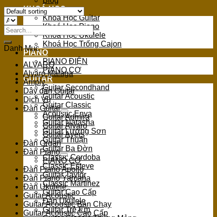
Blog
KHOÁ HỌC
Khoá Học Guitar
Khoá Học Piano
Search
Khoá Học Ukulele
for:
Khoá Học Trống Cajon
Danh Mục
PIANO
PIANO ĐIỆN
ALVARO
PIANO CƠ
Alvaro Malaga
GUITAR
Amply
Guitar Secondhand
Dây đàn Guitar
Guitar Acoustic
Dịch Vụ
Guitar Classic
Đàn Guitar
Acoustic Enya
Guitar Admira
Guitar Natasha
Guitar Alvaro
Guitar Lương Sơn
Guitar Ayers
Guitar Thuận
Đàn Organ
Guitar Ba Đờn
Đàn Piano
Classic Cordoba
PIANO CƠ
Classic Esteve
Đàn Piano Apollo
Guitar Taylor
Đàn Piano Yamaha
Classic Martinez
Đàn Ukulele
Guitar Cao Cấp
Guitar Acoustic
Đàn Ukulele
Guitar Acoustic Bán Chạy
Guitar Trẻ Em
Guitar Acoustic Cao Cấp