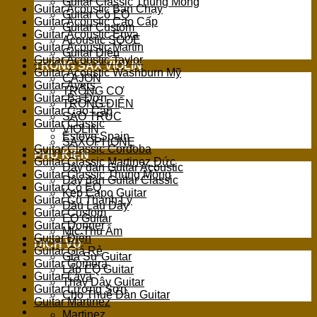
Guitar Classic Thùng Mỏng
Guitar Acoustic Bán Chạy
Guitar Có EQ
Guitar Acoustic Cao Cấp
Guitar Custom
Guitar Acoustic Enya
Acoustic SQOE
Guitar Acoustic Martin
Guitar Điện
Guitar Acoustic Taylor
TRỐNG SAX VIOLIN
Guitar Acoustic Washburn Mỹ
CAJON
Guitar Ayers
TRỐNG CƠ
Guitar Ba Đờn
TRỐNG ĐIỆN
Guitar Cao Cấp
SÁO TRÚC
Guitar Classic
VIOLIN
Esteve Spain
SAXOPHONE
Guitar Classic Cordoba
PHỤ KIỆN
Guitar Classic Martinez Đức
Dây đàn Guitar Acoustic
Guitar Classic Thùng Mỏng
Dây đàn Guitar Classic
Guitar Có EQ
Kẹp Capo Guitar
Guitar Cũ Thanh Lý
Dầu Lau Dây
Guitar Custom
EQ Guitar
Guitar Donner
Mic Thu Âm
Guitar Điện
DỊCH VỤ
Guitar Giá Rẻ
Gia Sư Guitar
Guitar Gomera
Lắp EQ Guitar
Guitar Lava
Thay Dây Guitar
Guitar Lương Sơn
Cho Thuê Đàn Guitar
Guitar Martinez
Martinez