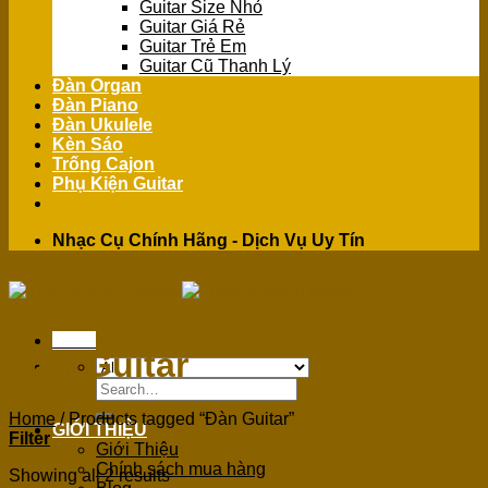
Guitar Size Nhỏ
Guitar Giá Rẻ
Guitar Trẻ Em
Guitar Cũ Thanh Lý
Đàn Organ
Đàn Piano
Đàn Ukulele
Kèn Sáo
Trống Cajon
Phụ Kiện Guitar
Nhạc Cụ Chính Hãng - Dịch Vụ Uy Tín
Menu
Đàn Guitar
Search
for:
Home
/
Products tagged “Đàn Guitar”
GIỚI THIỆU
Filter
Giới Thiệu
Chính sách mua hàng
Showing all 2 results