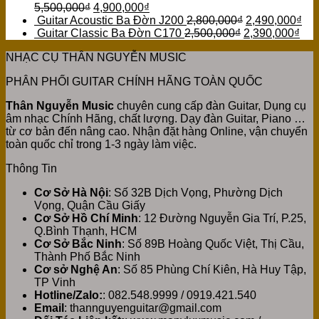
5,500,000
₫
4,900,000
₫
Guitar Acoustic Ba Đờn J200
2,800,000
₫
2,490,000
₫
Guitar Classic Ba Đờn C170
2,500,000
₫
2,390,000
₫
NHẠC CỤ THÂN NGUYỄN MUSIC
PHÂN PHỐI GUITAR CHÍNH HÃNG TOÀN QUỐC
Thân Nguyễn Music
chuyên cung cấp đàn Guitar, Dụng cụ
âm nhạc Chính Hãng, chất lượng. Dạy đàn Guitar, Piano …
từ cơ bản đến nâng cao. Nhận đặt hàng Online, vận chuyển
toàn quốc chỉ trong 1-3 ngày làm việc.
Thông Tin
Cơ Sở Hà Nội
: Số 32B Dịch Vọng, Phường Dịch
Vọng, Quận Cầu Giấy
Cơ Sở Hồ Chí Minh
: 12 Đường Nguyễn Gia Trí, P.25,
Q.Bình Thạnh, HCM
Cơ Sở Bắc Ninh
: Số 89B Hoàng Quốc Việt, Thị Cầu,
Thành Phố Bắc Ninh
Cơ sở Nghệ An
: Số 85 Phùng Chí Kiên, Hà Huy Tập,
TP Vinh
Hotline/Zalo:
: 082.548.9999 / 0919.421.540
Email
: thannguyenguitar@gmail.com