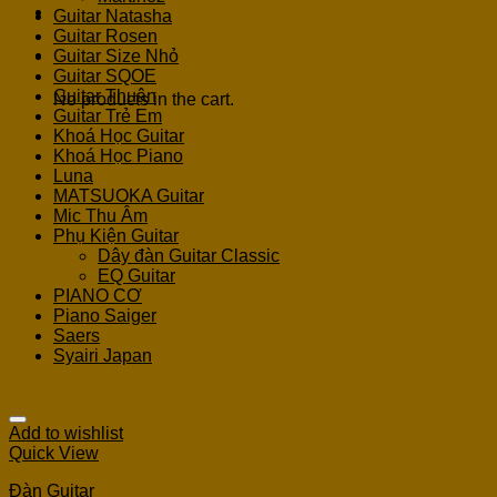
Guitar Natasha
Guitar Rosen
Cart
Guitar Size Nhỏ
Guitar SQOE
Guitar Thuận
No products in the cart.
Guitar Trẻ Em
Khoá Học Guitar
Khoá Học Piano
Luna
MATSUOKA Guitar
Mic Thu Âm
Phụ Kiện Guitar
Dây đàn Guitar Classic
EQ Guitar
PIANO CƠ
Piano Saiger
Saers
Syairi Japan
Add to wishlist
Quick View
Đàn Guitar