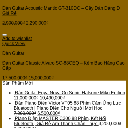
Đàn Guitar Acoustic Mantic GT-310DC – Cây Đàn Dáng D
Giá Rẻ
2,900,000
₫
2,290,000
₫
Add to wishlist
Quick View
Đàn Guitar
Đàn Guitar Classic Alvaro SC-88CEQ – Kèm Bao Hãng Cao
Cấp
17,500,000
₫
15,000,000
₫
Sản Phẩm Mới
Đàn Guitar Enya Nova Go Sonic Hatsune Miku Edition
11,000,000
₫
10,490,000
₫
Đàn Piano Điện Victor VT05 88 Phím Cảm Ứng Lực
Bluetooth | Piano Điện Cho Người Mới Học
7,200,000
₫
6,500,000
₫
Piano Điện MASTER C300 88 Phím, Kết Nối
Bluetooth , Giá Rẻ Âm Thanh Chân Thực
3,200,000
₫