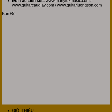
Đối Tác Liên kết:
: www.manyluxmusic.com /
www.guitarcaugiay.com / www.guitarluongson.com
Bản Đồ
GIỚI THIỆU