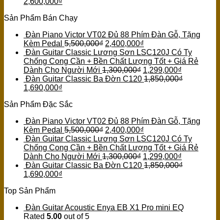
2,600,000
₫
Sản Phẩm Bán Chạy
Đàn Piano Victor VT02 Đủ 88 Phím Đàn Gỗ, Tặng
Kèm Pedal
5,500,000
₫
2,400,000
₫
Đàn Guitar Classic Lương Sơn LSC120J Có Ty
Chống Cong Cần + Bền Chất Lượng Tốt + Giá Rẻ
Dành Cho Người Mới
1,300,000
₫
1,299,000
₫
Đàn Guitar Classic Ba Đờn C120
1,850,000
₫
1,690,000
₫
Sản Phẩm Đặc Sắc
Đàn Piano Victor VT02 Đủ 88 Phím Đàn Gỗ, Tặng
Kèm Pedal
5,500,000
₫
2,400,000
₫
Đàn Guitar Classic Lương Sơn LSC120J Có Ty
Chống Cong Cần + Bền Chất Lượng Tốt + Giá Rẻ
Dành Cho Người Mới
1,300,000
₫
1,299,000
₫
Đàn Guitar Classic Ba Đờn C120
1,850,000
₫
1,690,000
₫
Top Sản Phẩm
Đàn Guitar Acoustic Enya EB X1 Pro mini EQ
Rated
5.00
out of 5