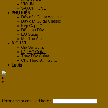
VIOLIN
SAXOPHONE
PHỤ KIỆN
Dây đàn Guitar Acoustic
Dây đàn Guitar Classic
Kẹp Capo Guitar
Dầu Lau Dây
EQ Guitar
Mic Thu Âm
DỊCH VỤ
Gia Sư Guitar
Lắp EQ Guitar
Thay Dây Guitar
Cho Thuê Đàn Guitar
Login
x
x
Login
Username or email address
*