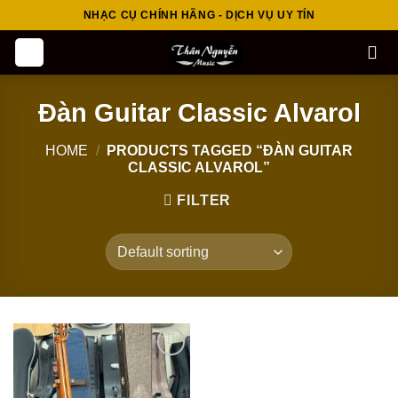
Skip
NHẠC CỤ CHÍNH HÃNG - DỊCH VỤ UY TÍN
to
content
Đàn Guitar Classic Alvarol
HOME
/
PRODUCTS TAGGED “ĐÀN GUITAR
CLASSIC ALVAROL”
FILTER
Add to
wishlist