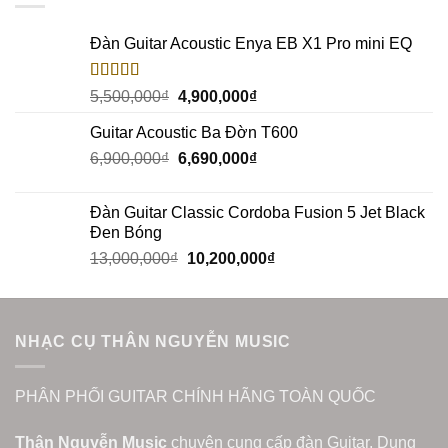
Đàn Guitar Acoustic Enya EB X1 Pro mini EQ
Rated
5.00
5,500,000
₫
4,900,000
₫
out of 5
Guitar Acoustic Ba Đờn T600
6,900,000
₫
6,690,000
₫
Đàn Guitar Classic Cordoba Fusion 5 Jet Black
Đen Bóng
13,000,000
₫
10,200,000
₫
NHẠC CỤ THÂN NGUYỄN MUSIC
PHÂN PHỐI GUITAR CHÍNH HÃNG TOÀN QUỐC
Thân Nguyễn Music
chuyên cung cấp đàn Guitar, Dụng