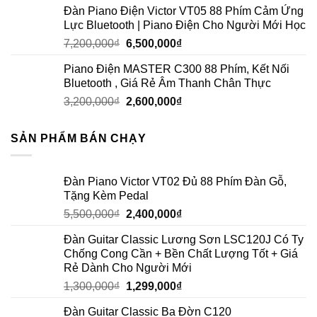
Đàn Piano Điện Victor VT05 88 Phím Cảm Ứng
Lực Bluetooth | Piano Điện Cho Người Mới Học
7,200,000
₫
6,500,000
₫
Piano Điện MASTER C300 88 Phím, Kết Nối
Bluetooth , Giá Rẻ Âm Thanh Chân Thực
3,200,000
₫
2,600,000
₫
SẢN PHẨM BÁN CHẠY
Đàn Piano Victor VT02 Đủ 88 Phím Đàn Gỗ,
Tặng Kèm Pedal
5,500,000
₫
2,400,000
₫
Đàn Guitar Classic Lương Sơn LSC120J Có Ty
Chống Cong Cần + Bền Chất Lượng Tốt + Giá
Rẻ Dành Cho Người Mới
1,300,000
₫
1,299,000
₫
Đàn Guitar Classic Ba Đờn C120