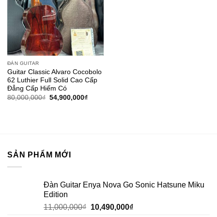
ĐÀN GUITAR
Guitar Classic Alvaro Cocobolo
62 Luthier Full Solid Cao Cấp
Đẳng Cấp Hiếm Có
80,000,000
₫
54,900,000
₫
SẢN PHẨM MỚI
Đàn Guitar Enya Nova Go Sonic Hatsune Miku
Edition
11,000,000
₫
10,490,000
₫