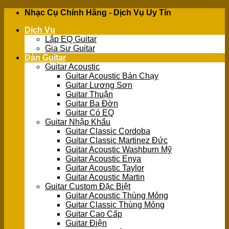
Skip
Nhạc Cụ Chính Hãng - Dịch Vụ Uy Tín
to
Dịch Vụ
content
Lắp EQ Guitar
Gia Sư Guitar
Đàn Guitar
Guitar Acoustic
Guitar Acoustic Bán Chạy
Guitar Lương Sơn
Guitar Thuận
Guitar Ba Đờn
Guitar Có EQ
Guitar Nhập Khẩu
Guitar Classic Cordoba
Guitar Classic Martinez Đức
Guitar Acoustic Washburn Mỹ
Guitar Acoustic Enya
Guitar Acoustic Taylor
Guitar Acoustic Martin
Guitar Custom Đặc Biệt
Guitar Acoustic Thùng Mỏng
Guitar Classic Thùng Mỏng
Guitar Cao Cấp
Guitar Điện