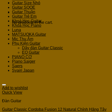
Guitar Size Nhỏ
Guitar SQOE
Guitar Thuận
Cart
Guitar Trẻ Em
Khoá Học Guitar
No products in the cart.
Khoá Học Piano
Luna
MATSUOKA Guitar
Mic Thu Âm
Phụ Kiện Guitar
Dây đàn Guitar Classic
EQ Guitar
PIANO CƠ
Piano Saiger
Saers
Syairi Japan
Add to wishlist
Quick View
Đàn Guitar
Guitar Classic Cordoba Fusion 12 Natural Chính Hãng Tây