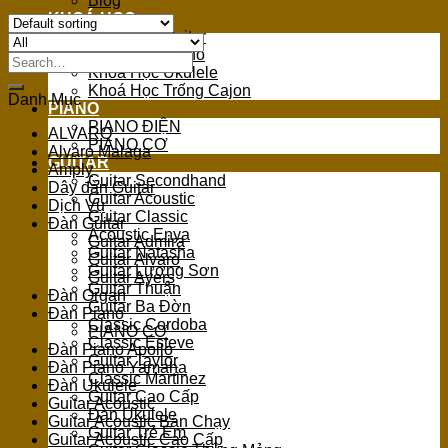
Blog
KHOÁ HỌC
Khoá Học Guitar
Khoá Học Piano
Search
Khoá Học Ukulele
for:
Khoá Học Trống Cajon
Danh Mục
PIANO
PIANO ĐIỆN
ALVARO
PIANO CƠ
Alvaro Malaga
GUITAR
Amply
Guitar Secondhand
Dây đàn Guitar
Guitar Acoustic
Dịch Vụ
Guitar Classic
Đàn Guitar
Acoustic Enya
Guitar Admira
Guitar Natasha
Guitar Alvaro
Guitar Lương Sơn
Guitar Ayers
Guitar Thuận
Đàn Organ
Guitar Ba Đờn
Đàn Piano
Classic Cordoba
PIANO CƠ
Classic Esteve
Đàn Piano Apollo
Guitar Taylor
Đàn Piano Yamaha
Classic Martinez
Đàn Ukulele
Guitar Cao Cấp
Guitar Acoustic
Đàn Ukulele
Guitar Acoustic Bán Chạy
Guitar Trẻ Em
Guitar Acoustic Cao Cấp