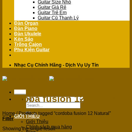
Guitar Size Nhỏ
Guitar Giá Rẻ
Guitar Trẻ Em
Guitar Cũ Thanh Lý
Đàn Organ
Đàn Piano
Đàn Ukulele
Kèn Sáo
Trống Cajon
Phụ Kiện Guitar
Nhạc Cụ Chính Hãng - Dịch Vụ Uy Tín
Menu
cordoba fusion 12 Natural
Search
for:
Home
/
Products tagged “cordoba fusion 12 Natural”
GIỚI THIỆU
Filter
Giới Thiệu
Chính sách mua hàng
Showing the single result