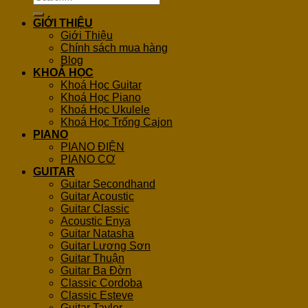
for:
GIỚI THIỆU
Giới Thiệu
Chính sách mua hàng
Blog
KHOÁ HỌC
Khoá Học Guitar
Khoá Học Piano
Khoá Học Ukulele
Khoá Học Trống Cajon
PIANO
PIANO ĐIỆN
PIANO CƠ
GUITAR
Guitar Secondhand
Guitar Acoustic
Guitar Classic
Acoustic Enya
Guitar Natasha
Guitar Lương Sơn
Guitar Thuận
Guitar Ba Đờn
Classic Cordoba
Classic Esteve
Guitar Taylor