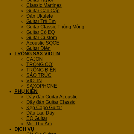
Classic Martinez
Guitar Cao Cấp
Đàn Ukulele
Guitar Trẻ Em
Guitar Classic Thùng Mỏng
Guitar Có EQ
Guitar Custom
Acoustic SQOE
Guitar Điện
TRỐNG SAX VIOLIN
CAJON
TRỐNG CƠ
TRỐNG ĐIỆN
SÁO TRÚC
VIOLIN
SAXOPHONE
PHỤ KIỆN
Dây đàn Guitar Acoustic
Dây đàn Guitar Classic
Kẹp Capo Guitar
Dầu Lau Dây
EQ Guitar
Mic Thu Âm
DỊCH VỤ