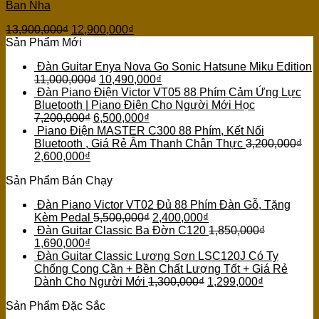
Ban Nha
13,900,000
₫
12,900,000
₫
Sản Phẩm Mới
Đàn Guitar Enya Nova Go Sonic Hatsune Miku Edition
11,000,000
₫
10,490,000
₫
Đàn Piano Điện Victor VT05 88 Phím Cảm Ứng Lực
Bluetooth | Piano Điện Cho Người Mới Học
7,200,000
₫
6,500,000
₫
Piano Điện MASTER C300 88 Phím, Kết Nối
Bluetooth , Giá Rẻ Âm Thanh Chân Thực
3,200,000
₫
2,600,000
₫
Sản Phẩm Bán Chạy
Đàn Piano Victor VT02 Đủ 88 Phím Đàn Gỗ, Tặng
Kèm Pedal
5,500,000
₫
2,400,000
₫
Đàn Guitar Classic Ba Đờn C120
1,850,000
₫
1,690,000
₫
Đàn Guitar Classic Lương Sơn LSC120J Có Ty
Chống Cong Cần + Bền Chất Lượng Tốt + Giá Rẻ
Dành Cho Người Mới
1,300,000
₫
1,299,000
₫
Sản Phẩm Đặc Sắc