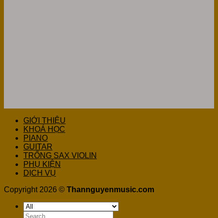
GIỚI THIỆU
KHOÁ HỌC
PIANO
GUITAR
TRỐNG SAX VIOLIN
PHỤ KIỆN
DỊCH VỤ
Copyright 2026 ©
Thannguyenmusic.com
Search