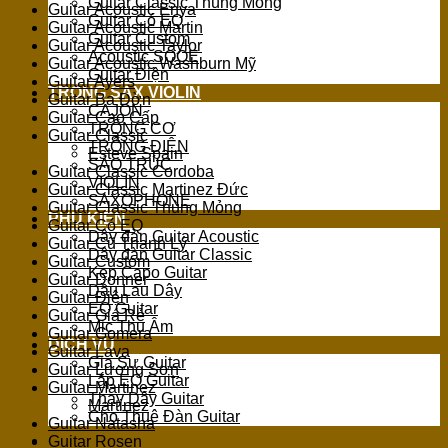
Guitar Classic Thùng Mỏng
Guitar Acoustic Enya
Guitar Có EQ
Guitar Acoustic Martin
Guitar Custom
Guitar Acoustic Taylor
Acoustic SQOE
Guitar Acoustic Washburn Mỹ
Guitar Điện
Guitar Ayers
TRỐNG SAX VIOLIN
Guitar Ba Đờn
CAJON
Guitar Cao Cấp
TRỐNG CƠ
Guitar Classic
TRỐNG ĐIỆN
Esteve Spain
SÁO TRÚC
Guitar Classic Cordoba
VIOLIN
Guitar Classic Martinez Đức
SAXOPHONE
Guitar Classic Thùng Mỏng
PHỤ KIỆN
Guitar Có EQ
Dây đàn Guitar Acoustic
Guitar Cũ Thanh Lý
Dây đàn Guitar Classic
Guitar Custom
Kẹp Capo Guitar
Guitar Donner
Dầu Lau Dây
Guitar Điện
EQ Guitar
Guitar Giá Rẻ
Mic Thu Âm
Guitar Gomera
DỊCH VỤ
Guitar Lava
Gia Sư Guitar
Guitar Lương Sơn
Lắp EQ Guitar
Guitar Martinez
Thay Dây Guitar
Martinez
Cho Thuê Đàn Guitar
Guitar Natasha
Guitar Rosen