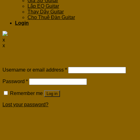
Gia Sư Guitar
Lắp EQ Guitar
Thay Dây Guitar
Cho Thuê Đàn Guitar
Login
x
x
Login
Username or email address
*
Password
*
Remember me
Log in
Lost your password?