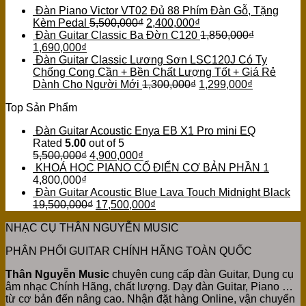
Đàn Piano Victor VT02 Đủ 88 Phím Đàn Gỗ, Tặng
Kèm Pedal
5,500,000
₫
2,400,000
₫
Đàn Guitar Classic Ba Đờn C120
1,850,000
₫
1,690,000
₫
Đàn Guitar Classic Lương Sơn LSC120J Có Ty
Chống Cong Cần + Bền Chất Lượng Tốt + Giá Rẻ
Dành Cho Người Mới
1,300,000
₫
1,299,000
₫
Top Sản Phẩm
Đàn Guitar Acoustic Enya EB X1 Pro mini EQ
Rated
5.00
out of 5
5,500,000
₫
4,900,000
₫
KHOÁ HỌC PIANO CỔ ĐIỂN CƠ BẢN PHẦN 1
4,800,000
₫
Đàn Guitar Acoustic Blue Lava Touch Midnight Black
19,500,000
₫
17,500,000
₫
NHẠC CỤ THÂN NGUYỄN MUSIC
PHÂN PHỐI GUITAR CHÍNH HÃNG TOÀN QUỐC
Thân Nguyễn Music
chuyên cung cấp đàn Guitar, Dụng cụ
âm nhạc Chính Hãng, chất lượng. Dạy đàn Guitar, Piano …
từ cơ bản đến nâng cao. Nhận đặt hàng Online, vận chuyển