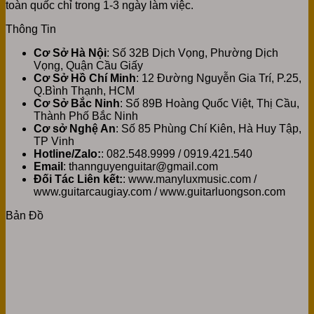
toàn quốc chỉ trong 1-3 ngày làm việc.
Thông Tin
Cơ Sở Hà Nội
: Số 32B Dịch Vọng, Phường Dịch
Vọng, Quận Cầu Giấy
Cơ Sở Hồ Chí Minh
: 12 Đường Nguyễn Gia Trí, P.25,
Q.Bình Thạnh, HCM
Cơ Sở Bắc Ninh
: Số 89B Hoàng Quốc Việt, Thị Cầu,
Thành Phố Bắc Ninh
Cơ sở Nghệ An
: Số 85 Phùng Chí Kiên, Hà Huy Tập,
TP Vinh
Hotline/Zalo:
: 082.548.9999 / 0919.421.540
Email
: thannguyenguitar@gmail.com
Đối Tác Liên kết:
: www.manyluxmusic.com /
www.guitarcaugiay.com / www.guitarluongson.com
Bản Đồ