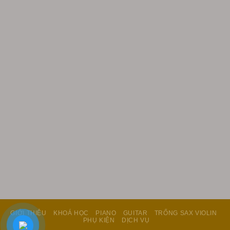
GIỚI THIỆU
KHOÁ HỌC
PIANO
GUITAR
TRỐNG SAX VIOLIN
PHỤ KIỆN
DỊCH VỤ