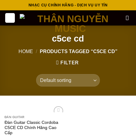
Skip
NHẠC CỤ CHÍNH HÃNG - DỊCH VỤ UY TÍN
to
content
c5ce cd
HOME
/
PRODUCTS TAGGED “C5CE CD”
FILTER
ĐÀN GUITAR
Add to
Đàn Guitar Classic Cordoba
wishlist
C5CE CD Chính Hãng Cao
Cấp