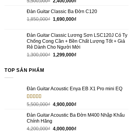
5,500,000
₫
2,400,000
₫
Đàn Guitar Classic Ba Đờn C120
1,850,000
₫
1,690,000
₫
Đàn Guitar Classic Lương Sơn LSC120J Có Ty
Chống Cong Cần + Bền Chất Lượng Tốt + Giá
Rẻ Dành Cho Người Mới
1,300,000
₫
1,299,000
₫
TOP SẢN PHẨM
Đàn Guitar Acoustic Enya EB X1 Pro mini EQ
Rated
5.00
5,500,000
₫
4,900,000
₫
out of 5
Đàn Guitar Acoustic Ba Đờn M400 Nhập Khẩu
Chính Hãng
4,200,000
₫
4,000,000
₫