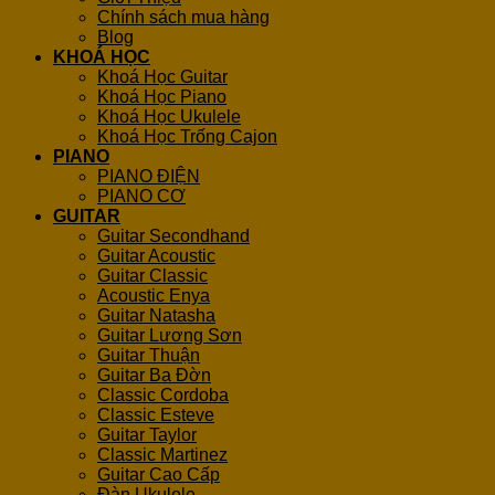
Chính sách mua hàng
Blog
KHOÁ HỌC
Khoá Học Guitar
Khoá Học Piano
Khoá Học Ukulele
Khoá Học Trống Cajon
PIANO
PIANO ĐIỆN
PIANO CƠ
GUITAR
Guitar Secondhand
Guitar Acoustic
Guitar Classic
Acoustic Enya
Guitar Natasha
Guitar Lương Sơn
Guitar Thuận
Guitar Ba Đờn
Classic Cordoba
Classic Esteve
Guitar Taylor
Classic Martinez
Guitar Cao Cấp
Đàn Ukulele