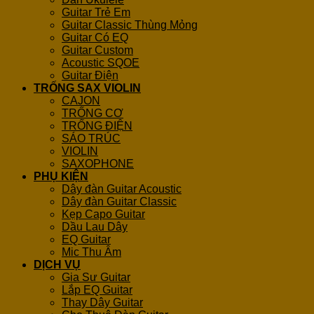
Guitar Trẻ Em
Guitar Classic Thùng Mỏng
Guitar Có EQ
Guitar Custom
Acoustic SQOE
Guitar Điện
TRỐNG SAX VIOLIN
CAJON
TRỐNG CƠ
TRỐNG ĐIỆN
SÁO TRÚC
VIOLIN
SAXOPHONE
PHỤ KIỆN
Dây đàn Guitar Acoustic
Dây đàn Guitar Classic
Kẹp Capo Guitar
Dầu Lau Dây
EQ Guitar
Mic Thu Âm
DỊCH VỤ
Gia Sư Guitar
Lắp EQ Guitar
Thay Dây Guitar