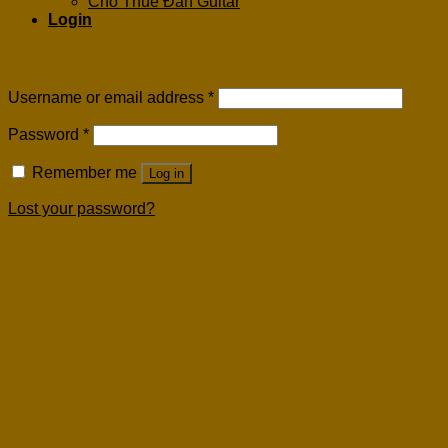
Cho Thuê Đàn Guitar
Login
Login
Username or email address
*
Password
*
Remember me
Log in
Lost your password?