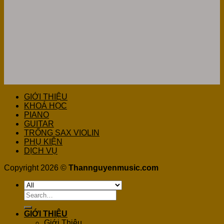
GIỚI THIỆU
KHOÁ HỌC
PIANO
GUITAR
TRỐNG SAX VIOLIN
PHỤ KIỆN
DỊCH VỤ
Copyright 2026 ©
Thannguyenmusic.com
Search
for:
GIỚI THIỆU
Giới Thiệu