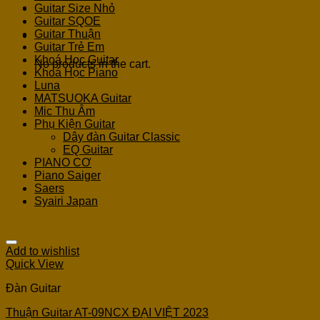
Guitar Size Nhỏ
Guitar SQOE
Guitar Thuận
Cart
Guitar Trẻ Em
Khoá Học Guitar
No products in the cart.
Khoá Học Piano
Luna
MATSUOKA Guitar
Mic Thu Âm
Phụ Kiện Guitar
Dây đàn Guitar Classic
EQ Guitar
PIANO CƠ
Piano Saiger
Saers
Syairi Japan
Add to wishlist
Quick View
Đàn Guitar
Thuận Guitar AT-09NCX ĐẠI VIỆT 2023