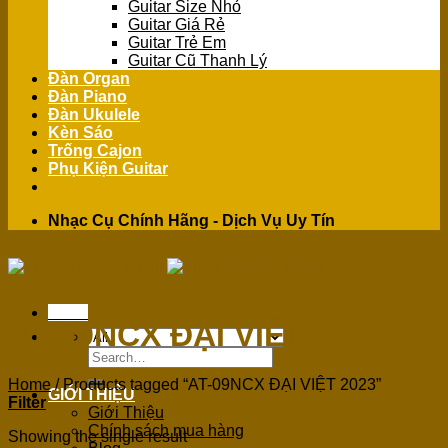
Guitar Size Nhỏ
Guitar Giá Rẻ
Guitar Trẻ Em
Guitar Cũ Thanh Lý
Đàn Organ
Đàn Piano
Đàn Ukulele
Kèn Sáo
Trống Cajon
Phụ Kiện Guitar
Nhạc Cụ Chính Hãng - Dịch Vụ Uy Tín
Menu
AT-09NCX ĐẠI VIỆT 2023
Search
for:
Home
/
Products tagged “AT-09NCX ĐẠI VIỆT 2023”
GIỚI THIỆU
Filter
Giới Thiệu
Chính sách mua hàng
Showing the single result