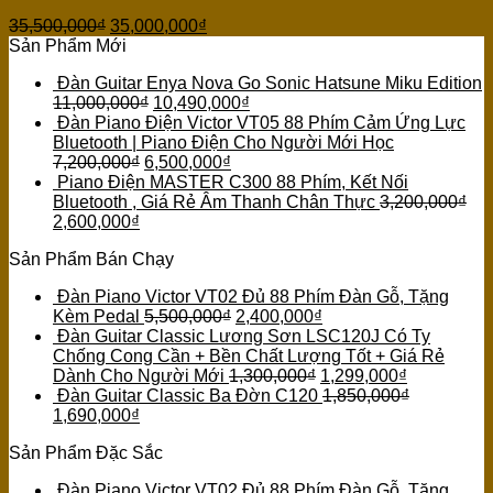
35,500,000
₫
35,000,000
₫
Sản Phẩm Mới
Đàn Guitar Enya Nova Go Sonic Hatsune Miku Edition
11,000,000
₫
10,490,000
₫
Đàn Piano Điện Victor VT05 88 Phím Cảm Ứng Lực
Bluetooth | Piano Điện Cho Người Mới Học
7,200,000
₫
6,500,000
₫
Piano Điện MASTER C300 88 Phím, Kết Nối
Bluetooth , Giá Rẻ Âm Thanh Chân Thực
3,200,000
₫
2,600,000
₫
Sản Phẩm Bán Chạy
Đàn Piano Victor VT02 Đủ 88 Phím Đàn Gỗ, Tặng
Kèm Pedal
5,500,000
₫
2,400,000
₫
Đàn Guitar Classic Lương Sơn LSC120J Có Ty
Chống Cong Cần + Bền Chất Lượng Tốt + Giá Rẻ
Dành Cho Người Mới
1,300,000
₫
1,299,000
₫
Đàn Guitar Classic Ba Đờn C120
1,850,000
₫
1,690,000
₫
Sản Phẩm Đặc Sắc
Đàn Piano Victor VT02 Đủ 88 Phím Đàn Gỗ, Tặng