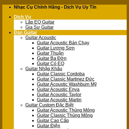
Skip
Nhạc Cụ Chính Hãng - Dịch Vụ Uy Tín
to
Dịch Vụ
content
Lắp EQ Guitar
Gia Sư Guitar
Đàn Guitar
Guitar Acoustic
Guitar Acoustic Bán Chạy
Guitar Lương Sơn
Guitar Thuận
Guitar Ba Đờn
Guitar Có EQ
Guitar Nhập Khẩu
Guitar Classic Cordoba
Guitar Classic Martinez Đức
Guitar Acoustic Washburn Mỹ
Guitar Acoustic Enya
Guitar Acoustic Taylor
Guitar Acoustic Martin
Guitar Custom Đặc Biệt
Guitar Acoustic Thùng Mỏng
Guitar Classic Thùng Mỏng
Guitar Cao Cấp
Guitar Điện