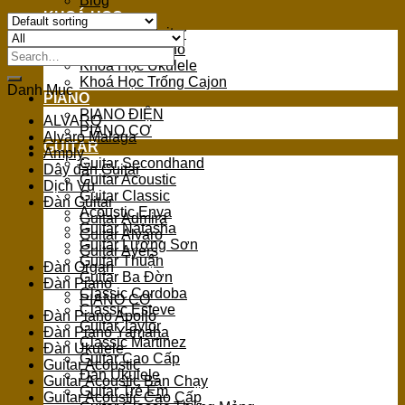
Blog
KHOÁ HỌC
Khoá Học Guitar
Khoá Học Piano
Search
Khoá Học Ukulele
for:
Khoá Học Trống Cajon
Danh Mục
PIANO
PIANO ĐIỆN
ALVARO
PIANO CƠ
Alvaro Malaga
GUITAR
Amply
Guitar Secondhand
Dây đàn Guitar
Guitar Acoustic
Dịch Vụ
Guitar Classic
Đàn Guitar
Acoustic Enya
Guitar Admira
Guitar Natasha
Guitar Alvaro
Guitar Lương Sơn
Guitar Ayers
Guitar Thuận
Đàn Organ
Guitar Ba Đờn
Đàn Piano
Classic Cordoba
PIANO CƠ
Classic Esteve
Đàn Piano Apollo
Guitar Taylor
Đàn Piano Yamaha
Classic Martinez
Đàn Ukulele
Guitar Cao Cấp
Guitar Acoustic
Đàn Ukulele
Guitar Acoustic Bán Chạy
Guitar Trẻ Em
Guitar Acoustic Cao Cấp