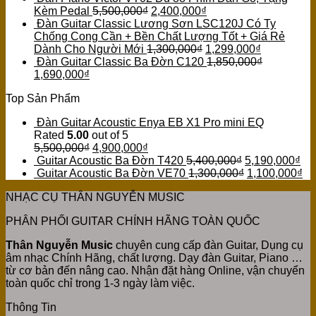
Kèm Pedal
5,500,000
₫
2,400,000
₫
Đàn Guitar Classic Lương Sơn LSC120J Có Ty
Chống Cong Cần + Bền Chất Lượng Tốt + Giá Rẻ
Dành Cho Người Mới
1,300,000
₫
1,299,000
₫
Đàn Guitar Classic Ba Đờn C120
1,850,000
₫
1,690,000
₫
Top Sản Phẩm
Đàn Guitar Acoustic Enya EB X1 Pro mini EQ
Rated
5.00
out of 5
5,500,000
₫
4,900,000
₫
Guitar Acoustic Ba Đờn T420
5,400,000
₫
5,190,000
₫
Guitar Acoustic Ba Đờn VE70
1,300,000
₫
1,100,000
₫
NHẠC CỤ THÂN NGUYỄN MUSIC
PHÂN PHỐI GUITAR CHÍNH HÃNG TOÀN QUỐC
Thân Nguyễn Music
chuyên cung cấp đàn Guitar, Dụng cụ
âm nhạc Chính Hãng, chất lượng. Dạy đàn Guitar, Piano …
từ cơ bản đến nâng cao. Nhận đặt hàng Online, vận chuyển
toàn quốc chỉ trong 1-3 ngày làm việc.
Thông Tin