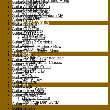
Guitar Classic Thùng Mỏng
Guitar Acoustic Enya
Guitar Có EQ
Guitar Acoustic Martin
Guitar Custom
Guitar Acoustic Taylor
Acoustic SQOE
Guitar Acoustic Washburn Mỹ
Guitar Điện
Guitar Ayers
TRỐNG SAX VIOLIN
Guitar Ba Đờn
CAJON
Guitar Cao Cấp
TRỐNG CƠ
Guitar Classic
TRỐNG ĐIỆN
Esteve Spain
SÁO TRÚC
Guitar Classic Cordoba
VIOLIN
Guitar Classic Martinez Đức
SAXOPHONE
Guitar Classic Thùng Mỏng
PHỤ KIỆN
Guitar Có EQ
Dây đàn Guitar Acoustic
Guitar Cũ Thanh Lý
Dây đàn Guitar Classic
Guitar Custom
Kẹp Capo Guitar
Guitar Donner
Dầu Lau Dây
Guitar Điện
EQ Guitar
Guitar Giá Rẻ
Mic Thu Âm
Guitar Gomera
DỊCH VỤ
Guitar Lava
Gia Sư Guitar
Guitar Lương Sơn
Lắp EQ Guitar
Guitar Martinez
Thay Dây Guitar
Martinez
Cho Thuê Đàn Guitar
Guitar Natasha
Guitar Rosen