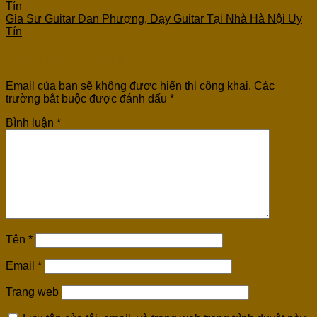
Tín
Gia Sư Guitar Đan Phượng, Dạy Guitar Tại Nhà Hà Nội Uy
Tín
Để lại một bình luận
Email của bạn sẽ không được hiển thị công khai.
Các
trường bắt buộc được đánh dấu
*
Bình luận
*
Tên
*
Email
*
Trang web