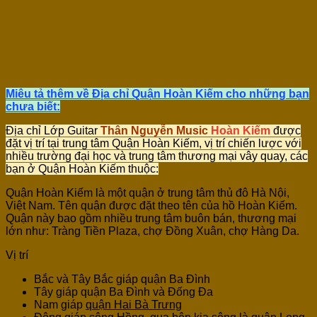
Miêu tả thêm về Địa chỉ Quận Hoàn Kiếm cho những bạn
chưa biết:
Địa chỉ Lớp Guitar
Thân Nguyễn Music
Hoàn Kiếm
được
đặt vị trí tại trung tâm Quận Hoàn Kiếm, vị trí chiến lược với
nhiều trường đại học và trung tâm thương mại vây quay, các
bạn ở Quận Hoàn Kiếm thuộc:
Quận Hoàn Kiếm là một quận ở trung tâm thủ đô Hà Nội,
Việt Nam. Tên quận được đặt theo tên của hồ Hoàn Kiếm.
Quận này bao gồm nhiều trung tâm buôn bán, thương mại
lớn như: Tràng Tiền Plaza, chợ Đồng Xuân, chợ Hàng Da.
Vị trí
Bắc và Tây Bắc giáp quận Ba Đình
Tây giáp quận Ba Đình và Đống Đa
Nam giáp
quận Hai Bà Trưng