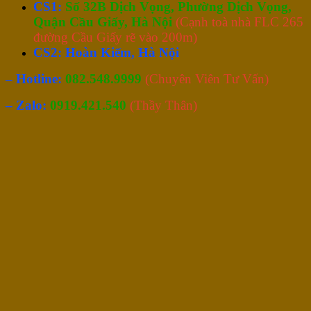
CS1:
Số 32B Dịch Vọng, Phường Dịch Vọng,
Quận Cầu Giấy, Hà Nội
(Cạnh toà nhà FLC 265
đường Cầu Giấy rẽ vào 200m)
CS2: Hoàn Kiếm, Hà Nội
– Hotline:
082.548.9999
(Chuyên Viên Tư Vấn)
– Zalo:
0919.421.540
(Thầy Thân)