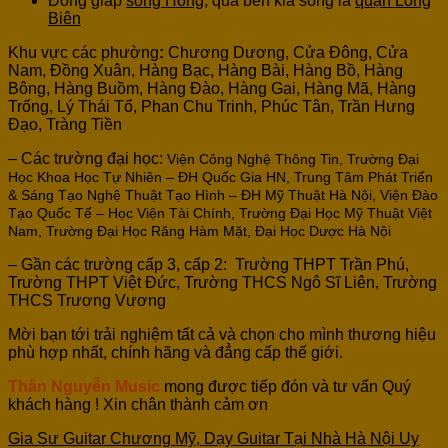
Đông giáp
sông Hồng
, qua bên kia sông là
quận Long
Biên
Khu vực các phường
:
Chương Dương, Cửa Đông, Cửa
Nam, Đồng Xuân, Hàng Bạc, Hàng Bài, Hàng Bồ, Hàng
Bông, Hàng Buồm, Hàng Đào, Hàng Gai, Hàng Mã, Hàng
Trống, Lý Thái Tổ, Phan Chu Trinh, Phúc Tân, Trần Hưng
Đạo, Tràng Tiền
– Các trường đại học:
Viện Công Nghệ Thông Tin,
Trường Đại
Học Khoa Học Tự Nhiên – ĐH Quốc Gia HN,
Trung Tâm Phát Triển
& Sáng Tạo Nghệ Thuật Tạo Hình – ĐH Mỹ Thuật Hà Nội,
Viện Đào
Tạo Quốc Tế – Học Viện Tài Chính,
Trường Đại Học Mỹ Thuật Việt
Nam,
Trường Đại Học Răng Hàm Mặt,
Đại Học Dược Hà Nội
– Gần các trường cấp 3, cấp 2: Trường THPT Trần Phú,
Trường THPT Việt Đức, Trường THCS Ngô Sĩ Liên, Trường
THCS Trương Vương
Mời bạn tới trải nghiệm tất cả và chọn cho mình thương hiệu
phù hợp nhất, chính hãng và đẳng cấp thế giới.
Thân Nguyễn Music
mong được tiếp đón và tư vấn Quý
khách hàng ! Xin chân thành cảm ơn
Gia Sư Guitar Chương Mỹ, Dạy Guitar Tại Nhà Hà Nội Uy