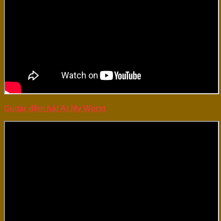
Guitar đệm hát At My Worst