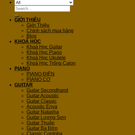
Search
for:
GIỚI THIỆU
Giới Thiệu
Chính sách mua hàng
Blog
KHOÁ HỌC
Khoá Học Guitar
Khoá Học Piano
Khoá Học Ukulele
Khoá Học Trống Cajon
PIANO
PIANO ĐIỆN
PIANO CƠ
GUITAR
Guitar Secondhand
Guitar Acoustic
Guitar Classic
Acoustic Enya
Guitar Natasha
Guitar Lương Sơn
Guitar Thuận
Guitar Ba Đờn
Classic Cordoba