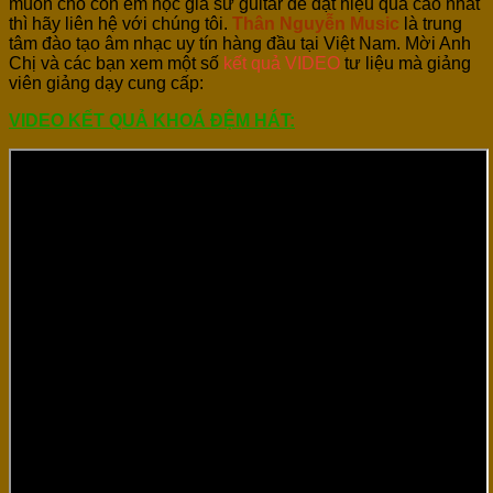
muốn cho con em học gia sư guitar để đạt hiệu quả cao nhất
thì hãy liên hệ với chúng tôi.
Thân Nguyễn Music
là trung
tâm đào tạo âm nhạc uy tín hàng đầu tại Việt Nam. Mời Anh
Chị và các bạn xem một số
kết quả VIDEO
tư liệu mà giảng
viên giảng dạy cung cấp:
VIDEO KẾT QUẢ KHOÁ ĐỆM HÁT: