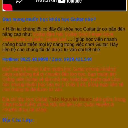
Bạn mong muốn học khóa học Guitar nào?
+ Hiện tại chúng tôi có đầy đủ khóa học Guitar từ cơ bản đến
nâng cao như:
Guitar đệm hát, Guitar Solo Finger Style,
Guitar Solo Cổ Điển, Guitar Led
…
; giúp học viên nhanh
chóng hoàn thiện mọi kỹ năng trong việc chơi Guitar. Hãy
liên hệ cho chúng tôi để được tư vấn chi tiết nhé
Hotline: 0825.48.9999 / Zalo: 0919.421.540
Bạn đang ở Hoàn Kiếm muốn học Guitar nhưng khoảng
cách xa không thể di chuyển đến lớp học, Bạn muốn tìm
Giảng viên Guitar về tận nhà dạy hoặc bạn muốn qua Lớp
học nhưng muốn học Gia sư 1 Thầy 1 trò, đừng ngại liên hệ
cho chúng tôi để được tư vấn.
Địa chỉ lớp Học Guitar
Thân Nguyễn Music
nằm giữa Trung
Tâm Hoàn Kiếm và Hà Nội, nối liền các Quận Huyện di
chuyển đi lại dễ dàng:
Địa Chỉ Lớp: