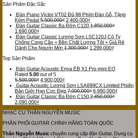
Sản Phẩm Đặc Sắc
Đàn Piano Victor VT02 Đủ 88 Phím Đàn Gỗ, Tặng
Kèm Pedal
5,500,000
₫
2,400,000
₫
Đàn Guitar Classic Ba Đờn C120
1,850,000
₫
1,690,000
₫
Đàn Guitar Classic Lương Sơn LSC120J Có Ty
Chống Cong Cần + Bền Chất Lượng Tốt + Giá Rẻ
Dành Cho Người Mới
1,300,000
₫
1,299,000
₫
Top Sản Phẩm
Đàn Guitar Acoustic Enya EB X1 Pro mini EQ
Rated
5.00
out of 5
5,500,000
₫
4,900,000
₫
Guitar Acoustic Lương Sơn LSA699CX Limited Phiên
Bản Giới Hạn Cực Đẹp
7,000,000
₫
6,990,000
₫
Đàn Guitar Classic Ba Đờn C150
2,450,000
₫
2,090,000
₫
NHẠC CỤ THÂN NGUYỄN MUSIC
PHÂN PHỐI GUITAR CHÍNH HÃNG TOÀN QUỐC
Thân Nguyễn Music
chuyên cung cấp đàn Guitar, Dụng cụ