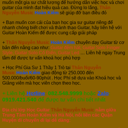
muốn một gia sư chất lượng để hướng dẫn việc học và chơi
guitar của mình đạt hiệu quả cao. Đừng lo lắng,
Thân
Nguyễn Music
Hoàn Kiếm
sẽ giúp đỡ bạn điều đó
+ Bạn muốn con cái của bạn học gia sư guitar riêng để
nhanh chóng biết chơi và thành thạo Guitar, hãy liên hệ với
Guitar Hoàn Kiếm để được cung cấp giải pháp
+
Thân Nguyễn Music
Hoàn Kiếm
chuyên dạy Guitar từ cơ
bản đến nâng cao như:
Guitar đệm hát, Guitar Solo Finger
Style, Guitar Solo Cổ Điển, Guitar Led
… Liên hệ ngay Trung
tâm để được tư vấn khoá học phù hợp
+ Học Phí Gia Sư 1 Thầy 1 Trò tại
Thân Nguyễn
Music
Hoàn Kiếm
giao động từ 250.000 đến
500.000/buổi/60-90phút . Học Phí sẽ dựa vào Khoá học và
Giảng viên mà học viên chọn theo học.
+ Liên hệ
Hotline
:
082.548.9999
hoặc
Zalo
:
0919.421.540
để được tư vấn chi tiết nhất
Địa chỉ lớp Học Guitar
Thân Nguyễn Music
nằm giữa
Trung Tâm Hoàn Kiếm và Hà Nội, nối liền các Quận
Huyện di chuyển đi lại dễ dàng: