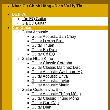
Skip
Nhạc Cụ Chính Hãng - Dịch Vụ Uy Tín
to
Dịch Vụ
content
Lắp EQ Guitar
Gia Sư Guitar
Đàn Guitar
Guitar Acoustic
Guitar Acoustic Bán Chạy
Guitar Lương Sơn
Guitar Thuận
Guitar Ba Đờn
Guitar Có EQ
Guitar Nhập Khẩu
Guitar Classic Cordoba
Guitar Classic Martinez Đức
Guitar Acoustic Washburn Mỹ
Guitar Acoustic Enya
Guitar Acoustic Taylor
Guitar Acoustic Martin
Guitar Custom Đặc Biệt
Guitar Acoustic Thùng Mỏng
Guitar Classic Thùng Mỏng
Guitar Cao Cấp
Guitar Điện