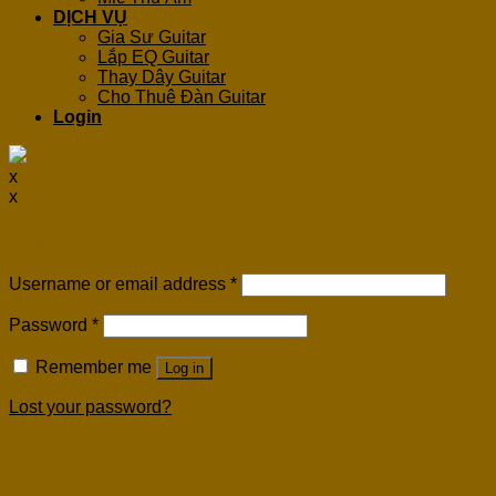
DỊCH VỤ
Gia Sư Guitar
Lắp EQ Guitar
Thay Dây Guitar
Cho Thuê Đàn Guitar
Login
x
x
Login
Username or email address
*
Password
*
Remember me
Log in
Lost your password?