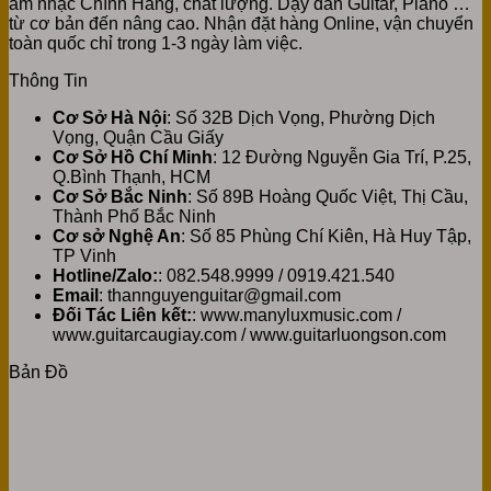
âm nhạc Chính Hãng, chất lượng. Dạy đàn Guitar, Piano …
từ cơ bản đến nâng cao. Nhận đặt hàng Online, vận chuyển
toàn quốc chỉ trong 1-3 ngày làm việc.
Thông Tin
Cơ Sở Hà Nội
: Số 32B Dịch Vọng, Phường Dịch
Vọng, Quận Cầu Giấy
Cơ Sở Hồ Chí Minh
: 12 Đường Nguyễn Gia Trí, P.25,
Q.Bình Thạnh, HCM
Cơ Sở Bắc Ninh
: Số 89B Hoàng Quốc Việt, Thị Cầu,
Thành Phố Bắc Ninh
Cơ sở Nghệ An
: Số 85 Phùng Chí Kiên, Hà Huy Tập,
TP Vinh
Hotline/Zalo:
: 082.548.9999 / 0919.421.540
Email
: thannguyenguitar@gmail.com
Đối Tác Liên kết:
: www.manyluxmusic.com /
www.guitarcaugiay.com / www.guitarluongson.com
Bản Đồ