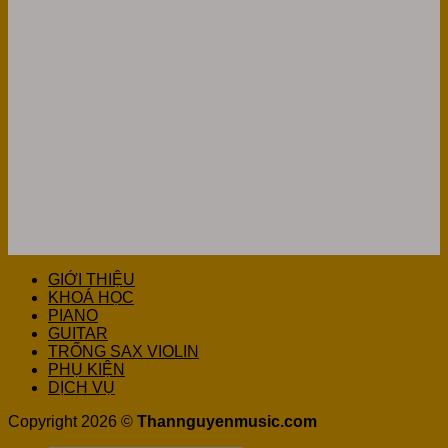
GIỚI THIỆU
KHOÁ HỌC
PIANO
GUITAR
TRỐNG SAX VIOLIN
PHỤ KIỆN
DỊCH VỤ
Copyright 2026 ©
Thannguyenmusic.com