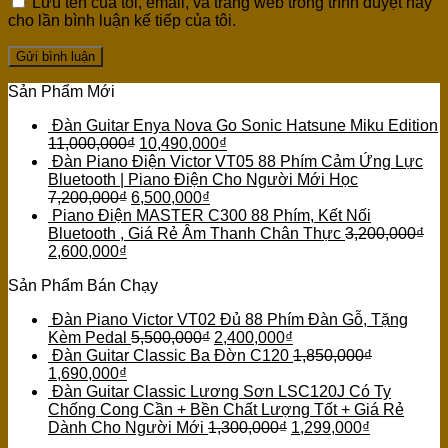
Lưu tên của tôi, email, và trang web trong trình duyệt này
cho lần bình luận kế tiếp của tôi.
Sản Phẩm Mới
Đàn Guitar Enya Nova Go Sonic Hatsune Miku Edition
11,000,000
₫
10,490,000
₫
Đàn Piano Điện Victor VT05 88 Phím Cảm Ứng Lực
Bluetooth | Piano Điện Cho Người Mới Học
7,200,000
₫
6,500,000
₫
Piano Điện MASTER C300 88 Phím, Kết Nối
Bluetooth , Giá Rẻ Âm Thanh Chân Thực
3,200,000
₫
2,600,000
₫
Sản Phẩm Bán Chạy
Đàn Piano Victor VT02 Đủ 88 Phím Đàn Gỗ, Tặng
Kèm Pedal
5,500,000
₫
2,400,000
₫
Đàn Guitar Classic Ba Đờn C120
1,850,000
₫
1,690,000
₫
Đàn Guitar Classic Lương Sơn LSC120J Có Ty
Chống Cong Cần + Bền Chất Lượng Tốt + Giá Rẻ
Dành Cho Người Mới
1,300,000
₫
1,299,000
₫