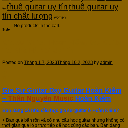
thuê guitar uy tín
thuê guitar uy
tín
tín chất lượng
Cart
women
No products in the cart.
Style
Gia Sư Guitar Hoàn Kiếm, Dạy Guitar
Tại Nhà Hà Nội Uy Tín
Posted on
Tháng 1 7, 2023
Tháng 10 2, 2023
by
admin
07
Th1
Gia Sư Guitar Dạy Guitar Hoàn Kiếm
–
Thân Nguyễn Music
Hoàn Kiếm
Bạn đang có nhu cầu học gia sư guitar ở Hoàn Kiếm?
+ Bạn quá bận rộn và có nhu cầu học guitar nhưng không có
thời gian qua lớp trực tiếp để học cùng các bạn. Bạn đang