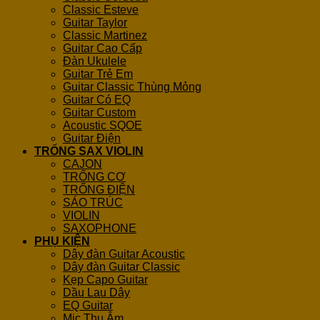
Classic Esteve
Guitar Taylor
Classic Martinez
Guitar Cao Cấp
Đàn Ukulele
Guitar Trẻ Em
Guitar Classic Thùng Mỏng
Guitar Có EQ
Guitar Custom
Acoustic SQOE
Guitar Điện
TRỐNG SAX VIOLIN
CAJON
TRỐNG CƠ
TRỐNG ĐIỆN
SÁO TRÚC
VIOLIN
SAXOPHONE
PHỤ KIỆN
Dây đàn Guitar Acoustic
Dây đàn Guitar Classic
Kẹp Capo Guitar
Dầu Lau Dây
EQ Guitar
Mic Thu Âm