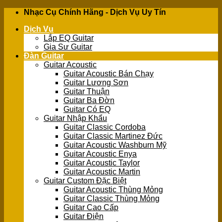
Skip
Nhạc Cụ Chính Hãng - Dịch Vụ Uy Tín
to
Dịch Vụ
content
Lắp EQ Guitar
Gia Sư Guitar
Đàn Guitar
Guitar Acoustic
Guitar Acoustic Bán Chạy
Guitar Lương Sơn
Guitar Thuận
Guitar Ba Đờn
Guitar Có EQ
Guitar Nhập Khẩu
Guitar Classic Cordoba
Guitar Classic Martinez Đức
Guitar Acoustic Washburn Mỹ
Guitar Acoustic Enya
Guitar Acoustic Taylor
Guitar Acoustic Martin
Guitar Custom Đặc Biệt
Guitar Acoustic Thùng Mỏng
Guitar Classic Thùng Mỏng
Guitar Cao Cấp
Guitar Điện