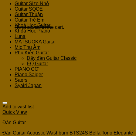
Guitar Size Nhỏ
Guitar SQOE
Guitar Thuận
Cart
Guitar Trẻ Em
Khoá Học Guitar
No products in the cart.
Khoá Học Piano
Luna
MATSUOKA Guitar
Mic Thu Âm
Phụ Kiện Guitar
Dây đàn Guitar Classic
EQ Guitar
PIANO CƠ
Piano Saiger
Saers
Syairi Japan
Add to wishlist
Quick View
Đàn Guitar
Đàn Guitar Acoustic Washburn BTS24S Bella Tono Elegante