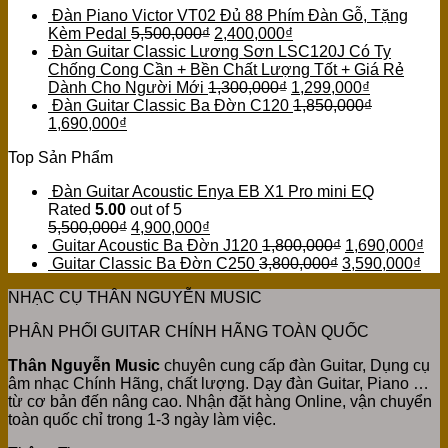
Đàn Piano Victor VT02 Đủ 88 Phím Đàn Gỗ, Tặng
Kèm Pedal
5,500,000
₫
2,400,000
₫
Đàn Guitar Classic Lương Sơn LSC120J Có Ty
Chống Cong Cần + Bền Chất Lượng Tốt + Giá Rẻ
Dành Cho Người Mới
1,300,000
₫
1,299,000
₫
Đàn Guitar Classic Ba Đờn C120
1,850,000
₫
1,690,000
₫
Top Sản Phẩm
Đàn Guitar Acoustic Enya EB X1 Pro mini EQ
Rated
5.00
out of 5
5,500,000
₫
4,900,000
₫
Guitar Acoustic Ba Đờn J120
1,800,000
₫
1,690,000
₫
Guitar Classic Ba Đờn C250
3,800,000
₫
3,590,000
₫
NHẠC CỤ THÂN NGUYỄN MUSIC
PHÂN PHỐI GUITAR CHÍNH HÃNG TOÀN QUỐC
Thân Nguyễn Music
chuyên cung cấp đàn Guitar, Dụng cụ
âm nhạc Chính Hãng, chất lượng. Dạy đàn Guitar, Piano …
từ cơ bản đến nâng cao. Nhận đặt hàng Online, vận chuyển
toàn quốc chỉ trong 1-3 ngày làm việc.