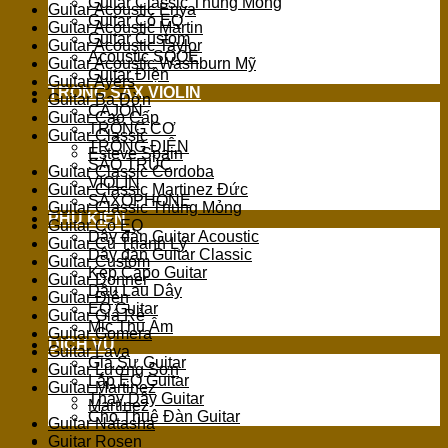
Guitar Classic Thùng Mỏng
Guitar Acoustic Enya
Guitar Có EQ
Guitar Acoustic Martin
Guitar Custom
Guitar Acoustic Taylor
Acoustic SQOE
Guitar Acoustic Washburn Mỹ
Guitar Điện
Guitar Ayers
TRỐNG SAX VIOLIN
Guitar Ba Đờn
CAJON
Guitar Cao Cấp
TRỐNG CƠ
Guitar Classic
TRỐNG ĐIỆN
Esteve Spain
SÁO TRÚC
Guitar Classic Cordoba
VIOLIN
Guitar Classic Martinez Đức
SAXOPHONE
Guitar Classic Thùng Mỏng
PHỤ KIỆN
Guitar Có EQ
Dây đàn Guitar Acoustic
Guitar Cũ Thanh Lý
Dây đàn Guitar Classic
Guitar Custom
Kẹp Capo Guitar
Guitar Donner
Dầu Lau Dây
Guitar Điện
EQ Guitar
Guitar Giá Rẻ
Mic Thu Âm
Guitar Gomera
DỊCH VỤ
Guitar Lava
Gia Sư Guitar
Guitar Lương Sơn
Lắp EQ Guitar
Guitar Martinez
Thay Dây Guitar
Martinez
Cho Thuê Đàn Guitar
Guitar Natasha
Guitar Rosen