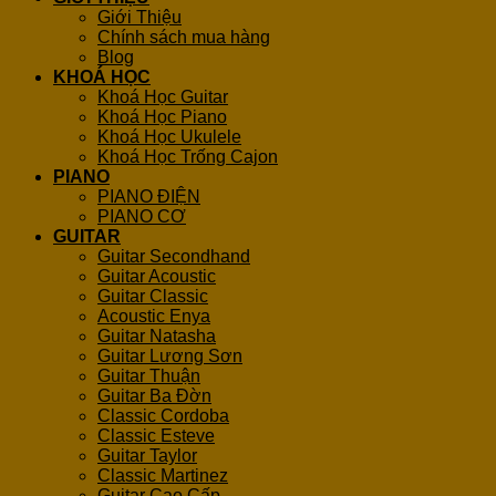
Giới Thiệu
Chính sách mua hàng
Blog
KHOÁ HỌC
Khoá Học Guitar
Khoá Học Piano
Khoá Học Ukulele
Khoá Học Trống Cajon
PIANO
PIANO ĐIỆN
PIANO CƠ
GUITAR
Guitar Secondhand
Guitar Acoustic
Guitar Classic
Acoustic Enya
Guitar Natasha
Guitar Lương Sơn
Guitar Thuận
Guitar Ba Đờn
Classic Cordoba
Classic Esteve
Guitar Taylor
Classic Martinez
Guitar Cao Cấp