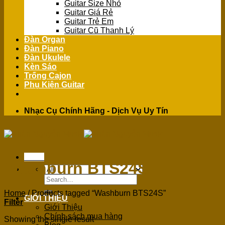
Guitar Size Nhỏ
Guitar Giá Rẻ
Guitar Trẻ Em
Guitar Cũ Thanh Lý
Đàn Organ
Đàn Piano
Đàn Ukulele
Kèn Sáo
Trống Cajon
Phụ Kiện Guitar
Nhạc Cụ Chính Hãng - Dịch Vụ Uy Tín
Menu
Washburn BTS24S
Search
for:
Home
/
Products tagged “Washburn BTS24S”
GIỚI THIỆU
Filter
Giới Thiệu
Chính sách mua hàng
Showing the single result