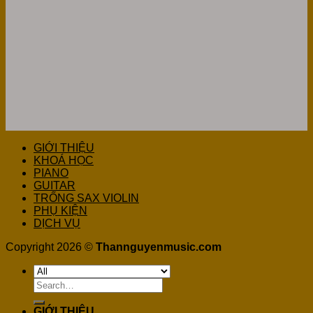
GIỚI THIỆU
KHOÁ HỌC
PIANO
GUITAR
TRỐNG SAX VIOLIN
PHỤ KIỆN
DỊCH VỤ
Copyright 2026 ©
Thannguyenmusic.com
Search
for:
GIỚI THIỆU