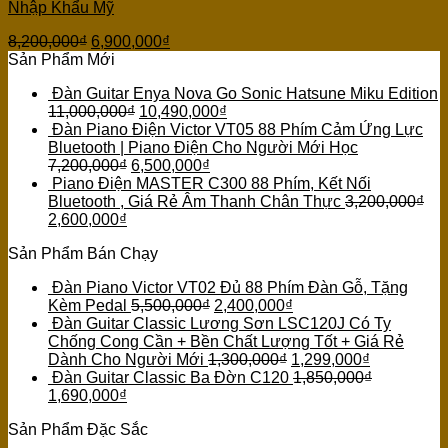
Nhập Khẩu Mỹ
8,200,000
₫
6,900,000
₫
Sản Phẩm Mới
Đàn Guitar Enya Nova Go Sonic Hatsune Miku Edition
11,000,000
₫
10,490,000
₫
Đàn Piano Điện Victor VT05 88 Phím Cảm Ứng Lực
Bluetooth | Piano Điện Cho Người Mới Học
7,200,000
₫
6,500,000
₫
Piano Điện MASTER C300 88 Phím, Kết Nối
Bluetooth , Giá Rẻ Âm Thanh Chân Thực
3,200,000
₫
2,600,000
₫
Sản Phẩm Bán Chạy
Đàn Piano Victor VT02 Đủ 88 Phím Đàn Gỗ, Tặng
Kèm Pedal
5,500,000
₫
2,400,000
₫
Đàn Guitar Classic Lương Sơn LSC120J Có Ty
Chống Cong Cần + Bền Chất Lượng Tốt + Giá Rẻ
Dành Cho Người Mới
1,300,000
₫
1,299,000
₫
Đàn Guitar Classic Ba Đờn C120
1,850,000
₫
1,690,000
₫
Sản Phẩm Đặc Sắc