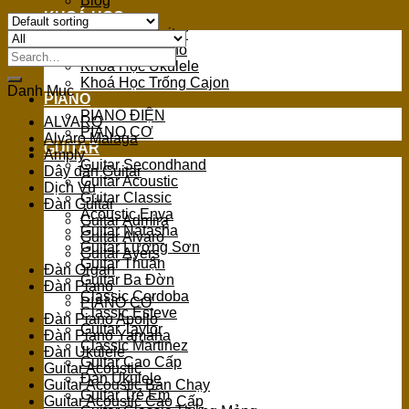
Blog
KHOÁ HỌC
Khoá Học Guitar
Khoá Học Piano
Search
Khoá Học Ukulele
for:
Khoá Học Trống Cajon
Danh Mục
PIANO
PIANO ĐIỆN
ALVARO
PIANO CƠ
Alvaro Malaga
GUITAR
Amply
Guitar Secondhand
Dây đàn Guitar
Guitar Acoustic
Dịch Vụ
Guitar Classic
Đàn Guitar
Acoustic Enya
Guitar Admira
Guitar Natasha
Guitar Alvaro
Guitar Lương Sơn
Guitar Ayers
Guitar Thuận
Đàn Organ
Guitar Ba Đờn
Đàn Piano
Classic Cordoba
PIANO CƠ
Classic Esteve
Đàn Piano Apollo
Guitar Taylor
Đàn Piano Yamaha
Classic Martinez
Đàn Ukulele
Guitar Cao Cấp
Guitar Acoustic
Đàn Ukulele
Guitar Acoustic Bán Chạy
Guitar Trẻ Em
Guitar Acoustic Cao Cấp