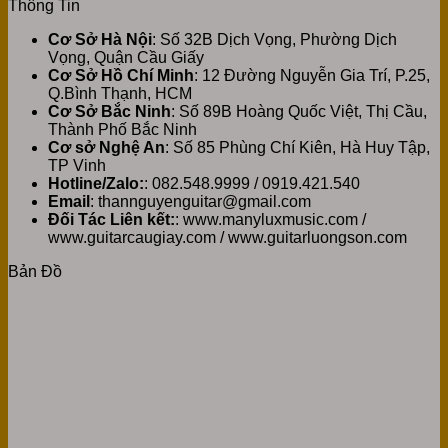
Thông Tin
Cơ Sở Hà Nội
: Số 32B Dịch Vọng, Phường Dịch
Vọng, Quận Cầu Giấy
Cơ Sở Hồ Chí Minh
: 12 Đường Nguyễn Gia Trí, P.25,
Q.Bình Thạnh, HCM
Cơ Sở Bắc Ninh
: Số 89B Hoàng Quốc Việt, Thị Cầu,
Thành Phố Bắc Ninh
Cơ sở Nghệ An
: Số 85 Phùng Chí Kiên, Hà Huy Tập,
TP Vinh
Hotline/Zalo:
: 082.548.9999 / 0919.421.540
Email
: thannguyenguitar@gmail.com
Đối Tác Liên kết:
: www.manyluxmusic.com /
www.guitarcaugiay.com / www.guitarluongson.com
Bản Đồ