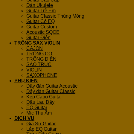
Đàn Ukulele
Guitar Trẻ Em
Guitar Classic Thùng Mỏng
Guitar Có EQ
Guitar Custom
Acoustic SQOE
Guitar Điện
TRỐNG SAX VIOLIN
CAJON
TRỐNG CƠ
TRỐNG ĐIỆN
SÁO TRÚC
VIOLIN
SAXOPHONE
PHỤ KIỆN
Dây đàn Guitar Acoustic
Dây đàn Guitar Classic
Kẹp Capo Guitar
Dầu Lau Dây
EQ Guitar
Mic Thu Âm
DỊCH VỤ
Gia Sư Guitar
Lắp EQ Guitar