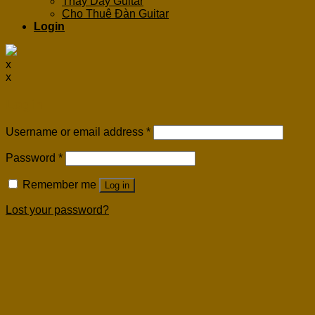
Thay Dây Guitar
Cho Thuê Đàn Guitar
Login
x
x
Login
Username or email address
*
Password
*
Remember me
Log in
Lost your password?