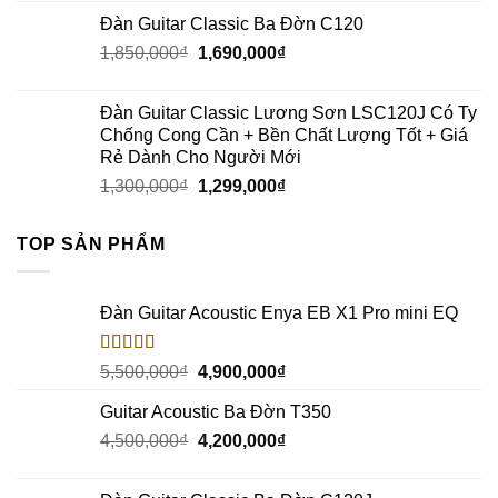
Đàn Guitar Classic Ba Đờn C120
1,850,000
₫
1,690,000
₫
Đàn Guitar Classic Lương Sơn LSC120J Có Ty
Chống Cong Cần + Bền Chất Lượng Tốt + Giá
Rẻ Dành Cho Người Mới
1,300,000
₫
1,299,000
₫
TOP SẢN PHẨM
Đàn Guitar Acoustic Enya EB X1 Pro mini EQ
Rated
5.00
5,500,000
₫
4,900,000
₫
out of 5
Guitar Acoustic Ba Đờn T350
4,500,000
₫
4,200,000
₫