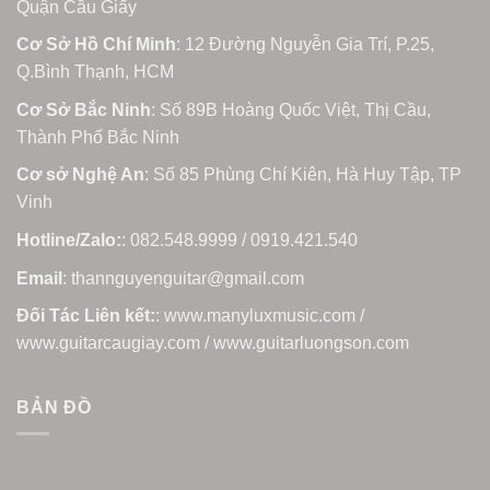
Quận Cầu Giấy
Cơ Sở Hồ Chí Minh
: 12 Đường Nguyễn Gia Trí, P.25,
Q.Bình Thạnh, HCM
Cơ Sở Bắc Ninh
: Số 89B Hoàng Quốc Việt, Thị Cầu,
Thành Phố Bắc Ninh
Cơ sở Nghệ An
: Số 85 Phùng Chí Kiên, Hà Huy Tập, TP
Vinh
Hotline/Zalo:
: 082.548.9999 / 0919.421.540
Email
: thannguyenguitar@gmail.com
Đối Tác Liên kết:
: www.manyluxmusic.com /
www.guitarcaugiay.com / www.guitarluongson.com
BẢN ĐỒ