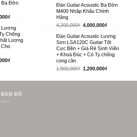
c Ba Đờn
Đàn Guitar Acoustic Ba Đờn
M400 Nhập Khẩu Chính
,000
₫
Hãng
4,200,000
₫
4,000,000
₫
c Lương
Ty Chống
Đàn Guitar Acoustic Lương
Chất Lượng
Sơn LSA120C Guitar Tốt
h Cho
Cực Bền + Giá Rẻ Sinh Viên
+ Khoá Đúc + Có Ty chống
,000
₫
cong cần
1,500,000
₫
1,200,000
₫
BẢN ĐỒ