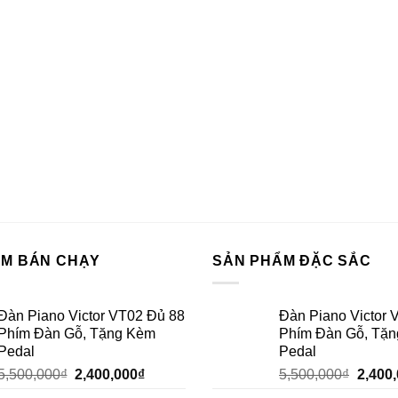
ẨM BÁN CHẠY
SẢN PHẨM ĐẶC SẮC
Đàn Piano Victor VT02 Đủ 88
Đàn Piano Victor 
Phím Đàn Gỗ, Tặng Kèm
Phím Đàn Gỗ, Tặ
Pedal
Pedal
5,500,000
₫
2,400,000
₫
5,500,000
₫
2,400