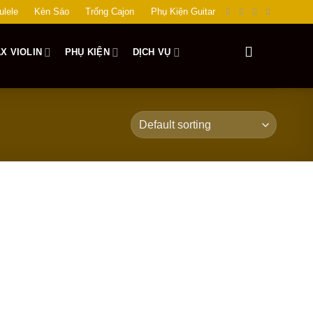
ulele
Kèn Sáo
Trống Cajon
Phụ Kiện Guitar
X VIOLIN
PHỤ KIỆN
DỊCH VỤ