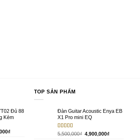
TOP SẢN PHẨM
VT02 Đủ 88
Đàn Guitar Acoustic Enya EB
ng Kèm
X1 Pro mini EQ
,000
₫
Rated
5.00
5,500,000
₫
4,900,000
₫
out of 5