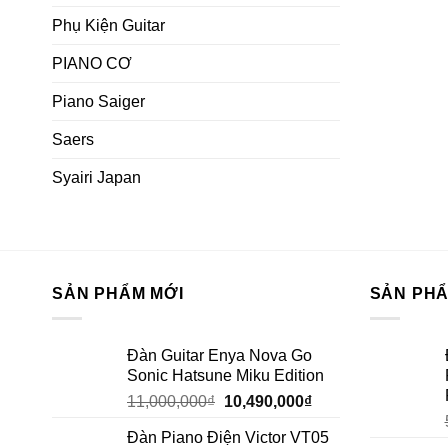
Phụ Kiện Guitar
PIANO CƠ
Piano Saiger
Saers
Syairi Japan
SẢN PHẨM MỚI
SẢN PH
Đàn Guitar Enya Nova Go
Sonic Hatsune Miku Edition
11,000,000
₫
10,490,000
₫
Đàn Piano Điện Victor VT05