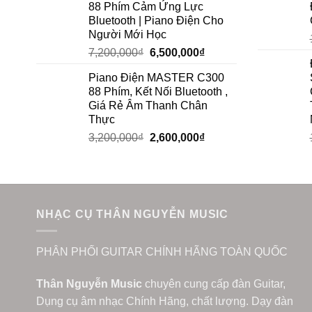
88 Phím Cảm Ứng Lực
Bluetooth | Piano Điện Cho
Người Mới Học
7,200,000
₫
6,500,000
₫
Piano Điện MASTER C300
88 Phím, Kết Nối Bluetooth ,
Giá Rẻ Âm Thanh Chân
Thực
3,200,000
₫
2,600,000
₫
NHẠC CỤ THÂN NGUYỄN MUSIC
PHÂN PHỐI GUITAR CHÍNH HÃNG TOÀN QUỐC
Thân Nguyễn Music
chuyên cung cấp đàn Guitar,
Dụng cụ âm nhạc Chính Hãng, chất lượng. Dạy đàn