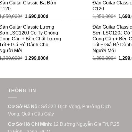
Đàn Guitar Classic Ba Đờn
Đàn Guitar Classi
C120
C120
1,850,000
₫
1,690,000
₫
1,850,000
₫
1,690
Đàn Guitar Classic Lương
Đàn Guitar Classi
Sơn LSC120J Có Ty Chống
Sơn LSC120J Có 
Cong Cần + Bền Chất Lượng
Cong Cần + Bền 
Tốt + Giá Rẻ Dành Cho
Tốt + Giá Rẻ Dàn
Người Mới
Người Mới
1,300,000
₫
1,299,000
₫
1,300,000
₫
1,299
THÔNG TIN
Cơ Sở Hà Nội
: Số 32B Dịch Vọng, Phường Dịch
Vọng, Quận Cầu Giấy
Cơ Sở Hồ Chí Minh
: 12 Đường Nguyễn Gia Trí, P.25,
Q.Bình Thạnh, HCM