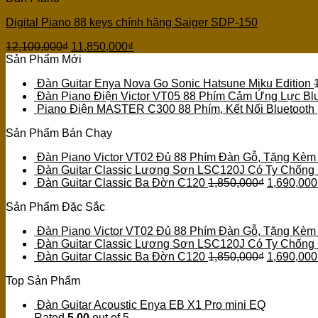
Digital Piano 88 keys chính hãng Saiger SDP-150
12,100,000
₫
11,850,000
₫
Sản Phẩm Mới
Đàn Guitar Enya Nova Go Sonic Hatsune Miku Edition
Đàn Piano Điện Victor VT05 88 Phím Cảm Ứng Lực Blu
Piano Điện MASTER C300 88 Phím, Kết Nối Bluetooth
Sản Phẩm Bán Chạy
Đàn Piano Victor VT02 Đủ 88 Phím Đàn Gỗ, Tặng Kèm
Đàn Guitar Classic Lương Sơn LSC120J Có Ty Chống
Đàn Guitar Classic Ba Đờn C120
1,850,000
₫
1,690,000
Sản Phẩm Đặc Sắc
Đàn Piano Victor VT02 Đủ 88 Phím Đàn Gỗ, Tặng Kèm
Đàn Guitar Classic Lương Sơn LSC120J Có Ty Chống
Đàn Guitar Classic Ba Đờn C120
1,850,000
₫
1,690,000
Top Sản Phẩm
Đàn Guitar Acoustic Enya EB X1 Pro mini EQ
Rated
5.00
out of 5