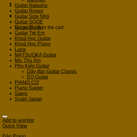
Guitar Natasha
Guitar Rosen
Cart
Guitar Size Nhỏ
Guitar SQOE
No products in the cart.
Guitar Thuận
Guitar Trẻ Em
Khoá Học Guitar
Khoá Học Piano
Luna
MATSUOKA Guitar
Mic Thu Âm
Phụ Kiện Guitar
Dây đàn Guitar Classic
EQ Guitar
PIANO CƠ
Piano Saiger
Saers
Syairi Japan
Add to wishlist
Quick View
Đàn Piano