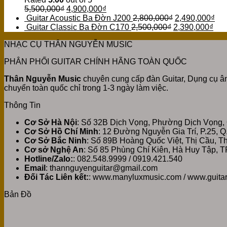
5,500,000
₫
4,900,000
₫
Guitar Acoustic Ba Đờn J200
2,800,000
₫
2,490,000
₫
Guitar Classic Ba Đờn C170
2,500,000
₫
2,390,000
₫
NHẠC CỤ THÂN NGUYỄN MUSIC
PHÂN PHỐI GUITAR CHÍNH HÃNG TOÀN QUỐC
Thân Nguyễn Music
chuyên cung cấp đàn Guitar, Dụng cụ âm
chuyển toàn quốc chỉ trong 1-3 ngày làm việc.
Thông Tin
Cơ Sở Hà Nội
: Số 32B Dịch Vọng, Phường Dịch Vọng,
Cơ Sở Hồ Chí Minh
: 12 Đường Nguyễn Gia Trí, P.25, 
Cơ Sở Bắc Ninh
: Số 89B Hoàng Quốc Việt, Thị Cầu, 
Cơ sở Nghệ An
: Số 85 Phùng Chí Kiên, Hà Huy Tập, T
Hotline/Zalo:
: 082.548.9999 / 0919.421.540
Email
: thannguyenguitar@gmail.com
Đối Tác Liên kết:
: www.manyluxmusic.com / www.guita
Bản Đồ