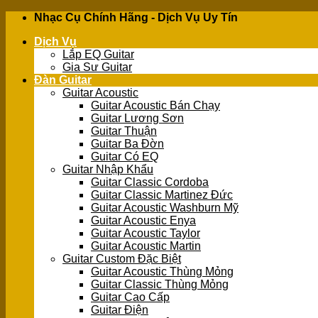
Skip
Nhạc Cụ Chính Hãng - Dịch Vụ Uy Tín
to
Dịch Vụ
content
Lắp EQ Guitar
Gia Sư Guitar
Đàn Guitar
Guitar Acoustic
Guitar Acoustic Bán Chạy
Guitar Lương Sơn
Guitar Thuận
Guitar Ba Đờn
Guitar Có EQ
Guitar Nhập Khẩu
Guitar Classic Cordoba
Guitar Classic Martinez Đức
Guitar Acoustic Washburn Mỹ
Guitar Acoustic Enya
Guitar Acoustic Taylor
Guitar Acoustic Martin
Guitar Custom Đặc Biệt
Guitar Acoustic Thùng Mỏng
Guitar Classic Thùng Mỏng
Guitar Cao Cấp
Guitar Điện