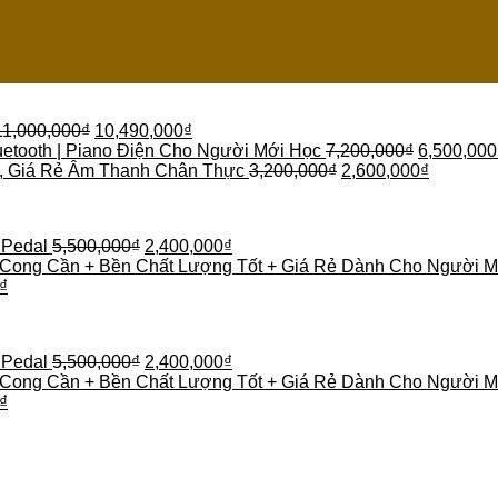
11,000,000
₫
10,490,000
₫
etooth | Piano Điện Cho Người Mới Học
7,200,000
₫
6,500,000
 , Giá Rẻ Âm Thanh Chân Thực
3,200,000
₫
2,600,000
₫
 Pedal
5,500,000
₫
2,400,000
₫
 Cong Cần + Bền Chất Lượng Tốt + Giá Rẻ Dành Cho Người M
₫
 Pedal
5,500,000
₫
2,400,000
₫
 Cong Cần + Bền Chất Lượng Tốt + Giá Rẻ Dành Cho Người M
₫