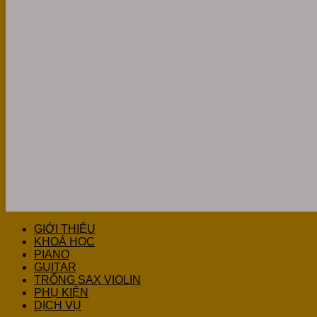
GIỚI THIỆU
KHOÁ HỌC
PIANO
GUITAR
TRỐNG SAX VIOLIN
PHỤ KIỆN
DỊCH VỤ