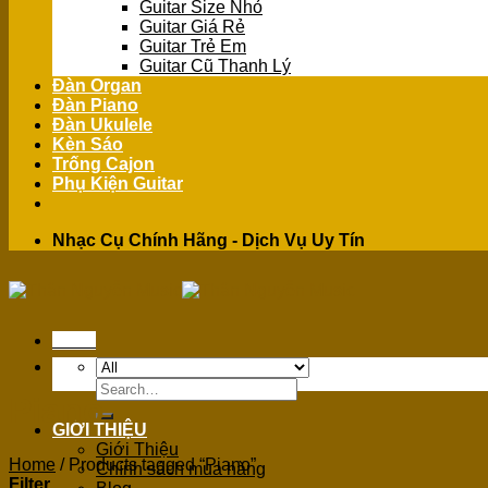
Guitar Size Nhỏ
Guitar Giá Rẻ
Guitar Trẻ Em
Guitar Cũ Thanh Lý
Đàn Organ
Đàn Piano
Đàn Ukulele
Kèn Sáo
Trống Cajon
Phụ Kiện Guitar
Nhạc Cụ Chính Hãng - Dịch Vụ Uy Tín
Menu
Search
Piano
for:
GIỚI THIỆU
Giới Thiệu
Home
/
Products tagged “Piano”
Chính sách mua hàng
Filter