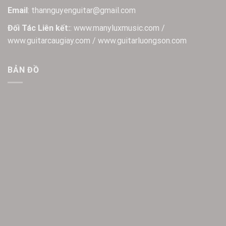
Email
: thannguyenguitar@gmail.com
Đối Tác Liên kết:
: www.manyluxmusic.com /
www.guitarcaugiay.com / www.guitarluongson.com
BẢN ĐỒ