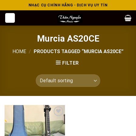
Skip
NHẠC CỤ CHÍNH HÃNG - DỊCH VỤ UY TÍN
to
content
Murcia AS20CE
HOME
/
PRODUCTS TAGGED “MURCIA AS20CE”
FILTER
Add to
wishlist