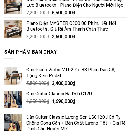
Lực Bluetooth | Piano Điện Cho Người Mới Học
7,200,000
₫
6,500,000
₫
Piano Điện MASTER C300 88 Phím, Kết Nối
Bluetooth , Giá Rẻ Âm Thanh Chân Thực
3,200,000
₫
2,600,000
₫
SẢN PHẨM BÁN CHẠY
Đàn Piano Victor VT02 Đủ 88 Phím Đàn Gỗ,
Tặng Kèm Pedal
5,500,000
₫
2,400,000
₫
Đàn Guitar Classic Ba Đờn C120
1,850,000
₫
1,690,000
₫
Đàn Guitar Classic Lương Sơn LSC120J Có Ty
Chống Cong Cần + Bền Chất Lượng Tốt + Giá Rẻ
Dành Cho Người Mới