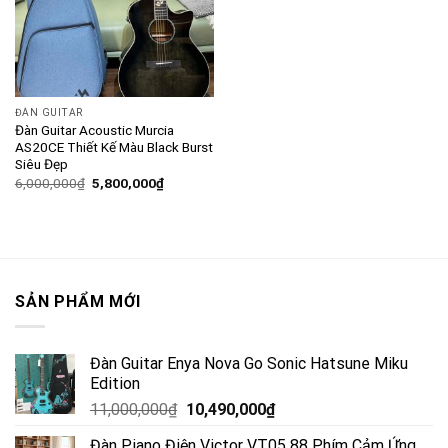
ĐÀN GUITAR
Đàn Guitar Acoustic Murcia
AS20CE Thiết Kế Màu Black Burst
Siêu Đẹp
6,000,000
₫
5,800,000
₫
SẢN PHẨM MỚI
Đàn Guitar Enya Nova Go Sonic Hatsune Miku
Edition
11,000,000
₫
10,490,000
₫
Đàn Piano Điện Victor VT05 88 Phím Cảm Ứng