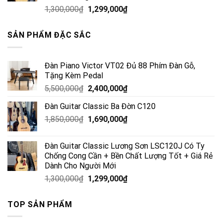
1,300,000
₫
1,299,000
₫
SẢN PHẨM ĐẶC SẮC
Đàn Piano Victor VT02 Đủ 88 Phím Đàn Gỗ,
Tặng Kèm Pedal
5,500,000
₫
2,400,000
₫
Đàn Guitar Classic Ba Đờn C120
1,850,000
₫
1,690,000
₫
Đàn Guitar Classic Lương Sơn LSC120J Có Ty
Chống Cong Cần + Bền Chất Lượng Tốt + Giá Rẻ
Dành Cho Người Mới
1,300,000
₫
1,299,000
₫
TOP SẢN PHẨM