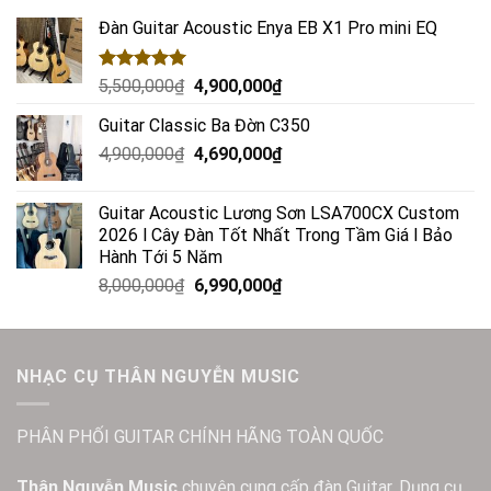
Đàn Guitar Acoustic Enya EB X1 Pro mini EQ
Rated
5.00
5,500,000
₫
4,900,000
₫
out of 5
Guitar Classic Ba Đờn C350
4,900,000
₫
4,690,000
₫
Guitar Acoustic Lương Sơn LSA700CX Custom
2026 l Cây Đàn Tốt Nhất Trong Tầm Giá l Bảo
Hành Tới 5 Năm
8,000,000
₫
6,990,000
₫
NHẠC CỤ THÂN NGUYỄN MUSIC
PHÂN PHỐI GUITAR CHÍNH HÃNG TOÀN QUỐC
Thân Nguyễn Music
chuyên cung cấp đàn Guitar, Dụng cụ