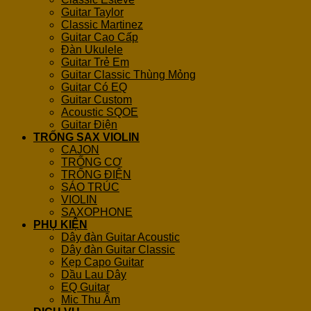
Guitar Taylor
Classic Martinez
Guitar Cao Cấp
Đàn Ukulele
Guitar Trẻ Em
Guitar Classic Thùng Mỏng
Guitar Có EQ
Guitar Custom
Acoustic SQOE
Guitar Điện
TRỐNG SAX VIOLIN
CAJON
TRỐNG CƠ
TRỐNG ĐIỆN
SÁO TRÚC
VIOLIN
SAXOPHONE
PHỤ KIỆN
Dây đàn Guitar Acoustic
Dây đàn Guitar Classic
Kẹp Capo Guitar
Dầu Lau Dây
EQ Guitar
Mic Thu Âm