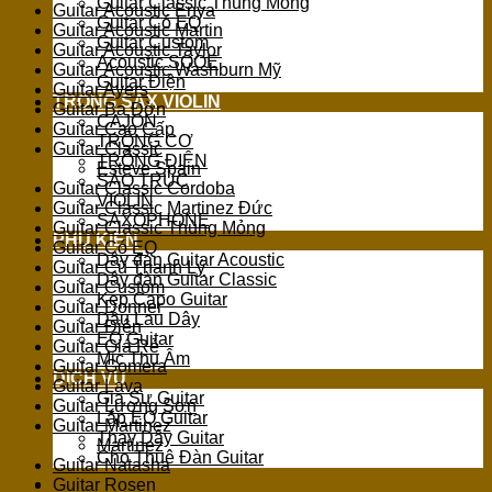
Guitar Classic Thùng Mỏng
Guitar Acoustic Enya
Guitar Có EQ
Guitar Acoustic Martin
Guitar Custom
Guitar Acoustic Taylor
Acoustic SQOE
Guitar Acoustic Washburn Mỹ
Guitar Điện
Guitar Ayers
TRỐNG SAX VIOLIN
Guitar Ba Đờn
CAJON
Guitar Cao Cấp
TRỐNG CƠ
Guitar Classic
TRỐNG ĐIỆN
Esteve Spain
SÁO TRÚC
Guitar Classic Cordoba
VIOLIN
Guitar Classic Martinez Đức
SAXOPHONE
Guitar Classic Thùng Mỏng
PHỤ KIỆN
Guitar Có EQ
Dây đàn Guitar Acoustic
Guitar Cũ Thanh Lý
Dây đàn Guitar Classic
Guitar Custom
Kẹp Capo Guitar
Guitar Donner
Dầu Lau Dây
Guitar Điện
EQ Guitar
Guitar Giá Rẻ
Mic Thu Âm
Guitar Gomera
DỊCH VỤ
Guitar Lava
Gia Sư Guitar
Guitar Lương Sơn
Lắp EQ Guitar
Guitar Martinez
Thay Dây Guitar
Martinez
Cho Thuê Đàn Guitar
Guitar Natasha
Guitar Rosen