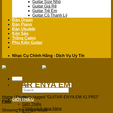
Guitar Size Nhỏ
Guitar Giá Rẻ
Guitar Trẻ Em
Guitar Cũ Thanh Lý
Đàn Organ
Đàn Piano
Đàn Ukulele
Kèn Sáo
Trống Cajon
Phụ Kiện Guitar
Nhạc Cụ Chính Hãng - Dịch Vụ Uy Tín
Menu
GUITAR ENYA EM X1 PRO
Search
for:
Home
/
Products tagged “GUITAR ENYA EM X1 PRO”
GIỚI THIỆU
Filter
Giới Thiệu
Chính sách mua hàng
Showing the single result