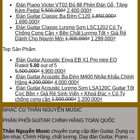
Đàn Piano Victor VT02 Đủ 88 Phím Đàn Gỗ, Tặng
Kèm Pedal
5,500,000
₫
2,400,000
₫
Đàn Guitar Classic Ba Đờn C120
1,850,000
₫
1,690,000
₫
Đàn Guitar Classic Lương Sơn LSC120J Có Ty
Chống Cong Cần + Bền Chất Lượng Tốt + Giá Rẻ
Dành Cho Người Mới
1,300,000
₫
1,299,000
₫
Top Sản Phẩm
Đàn Guitar Acoustic Enya EB X1 Pro mini EQ
Rated
5.00
out of 5
5,500,000
₫
4,900,000
₫
Đàn Guitar Acoustic Ba Đờn M400 Nhập Khẩu Chính
Hãng
4,200,000
₫
4,000,000
₫
Đàn Guitar Acoustic Lương Sơn LSA120C Guitar Tốt
Cực Bền + Giá Rẻ Sinh Viên + Khoá Đúc + Có Ty
chống cong cần
1,500,000
₫
1,200,000
₫
NHẠC CỤ THÂN NGUYỄN MUSIC
PHÂN PHỐI GUITAR CHÍNH HÃNG TOÀN QUỐC
Thân Nguyễn Music
chuyên cung cấp đàn Guitar, Dụng cụ
âm nhạc Chính Hãng, chất lượng. Dạy đàn Guitar, Piano …