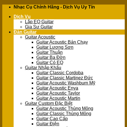
Skip
Nhạc Cụ Chính Hãng - Dịch Vụ Uy Tín
to
Dịch Vụ
content
Lắp EQ Guitar
Gia Sư Guitar
Đàn Guitar
Guitar Acoustic
Guitar Acoustic Bán Chạy
Guitar Lương Sơn
Guitar Thuận
Guitar Ba Đờn
Guitar Có EQ
Guitar Nhập Khẩu
Guitar Classic Cordoba
Guitar Classic Martinez Đức
Guitar Acoustic Washburn Mỹ
Guitar Acoustic Enya
Guitar Acoustic Taylor
Guitar Acoustic Martin
Guitar Custom Đặc Biệt
Guitar Acoustic Thùng Mỏng
Guitar Classic Thùng Mỏng
Guitar Cao Cấp
Guitar Điện