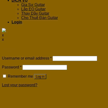
DỊCH VỤ
Gia Sư Guitar
Lắp EQ Guitar
Thay Dây Guitar
Cho Thuê Đàn Guitar
Login
x
x
Login
Username or email address
*
Password
*
Remember me
Log in
Lost your password?