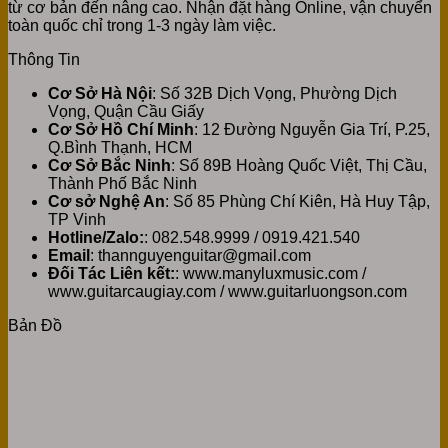
từ cơ bản đến nâng cao. Nhận đặt hàng Online, vận chuyển
toàn quốc chỉ trong 1-3 ngày làm việc.
Thông Tin
Cơ Sở Hà Nội
: Số 32B Dịch Vọng, Phường Dịch
Vọng, Quận Cầu Giấy
Cơ Sở Hồ Chí Minh
: 12 Đường Nguyễn Gia Trí, P.25,
Q.Bình Thạnh, HCM
Cơ Sở Bắc Ninh
: Số 89B Hoàng Quốc Việt, Thị Cầu,
Thành Phố Bắc Ninh
Cơ sở Nghệ An
: Số 85 Phùng Chí Kiên, Hà Huy Tập,
TP Vinh
Hotline/Zalo:
: 082.548.9999 / 0919.421.540
Email
: thannguyenguitar@gmail.com
Đối Tác Liên kết:
: www.manyluxmusic.com /
www.guitarcaugiay.com / www.guitarluongson.com
Bản Đồ