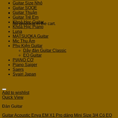
Guitar Size Nhỏ
Guitar SQOE
Guitar Thuận
Cart
Guitar Trẻ Em
Khoá Học Guitar
No products in the cart.
Khoá Học Piano
Luna
MATSUOKA Guitar
Mic Thu Âm
Phụ Kiện Guitar
Dây đàn Guitar Classic
EQ Guitar
PIANO CƠ
Piano Saiger
Saers
Syairi Japan
Add to wishlist
Quick View
Đàn Guitar
Guitar Acoustic Enya EM X1 Pro dáng Mini Size 3/4 Có EQ