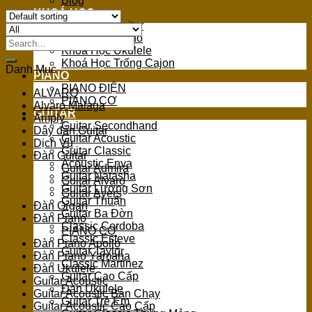
Blog
KHOÁ HỌC
Khoá Học Guitar
Khoá Học Piano
Search
Khoá Học Ukulele
for:
Khoá Học Trống Cajon
Danh Mục
PIANO
PIANO ĐIỆN
ALVARO
PIANO CƠ
Alvaro Malaga
GUITAR
Amply
Guitar Secondhand
Dây đàn Guitar
Guitar Acoustic
Dịch Vụ
Guitar Classic
Đàn Guitar
Acoustic Enya
Guitar Admira
Guitar Natasha
Guitar Alvaro
Guitar Lương Sơn
Guitar Ayers
Guitar Thuận
Đàn Organ
Guitar Ba Đờn
Đàn Piano
Classic Cordoba
PIANO CƠ
Classic Esteve
Đàn Piano Apollo
Guitar Taylor
Đàn Piano Yamaha
Classic Martinez
Đàn Ukulele
Guitar Cao Cấp
Guitar Acoustic
Đàn Ukulele
Guitar Acoustic Bán Chạy
Guitar Trẻ Em
Guitar Acoustic Cao Cấp