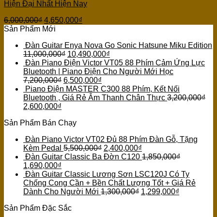
Hiện Đại Nhất Hiện Nay
6,000,000
₫
4,650,000
₫
Sản Phẩm Mới
Đàn Guitar Enya Nova Go Sonic Hatsune Miku Edition
11,000,000
₫
10,490,000
₫
Đàn Piano Điện Victor VT05 88 Phím Cảm Ứng Lực
Bluetooth | Piano Điện Cho Người Mới Học
7,200,000
₫
6,500,000
₫
Piano Điện MASTER C300 88 Phím, Kết Nối
Bluetooth , Giá Rẻ Âm Thanh Chân Thực
3,200,000
₫
2,600,000
₫
Sản Phẩm Bán Chạy
Đàn Piano Victor VT02 Đủ 88 Phím Đàn Gỗ, Tặng
Kèm Pedal
5,500,000
₫
2,400,000
₫
Đàn Guitar Classic Ba Đờn C120
1,850,000
₫
1,690,000
₫
Đàn Guitar Classic Lương Sơn LSC120J Có Ty
Chống Cong Cần + Bền Chất Lượng Tốt + Giá Rẻ
Dành Cho Người Mới
1,300,000
₫
1,299,000
₫
Sản Phẩm Đặc Sắc