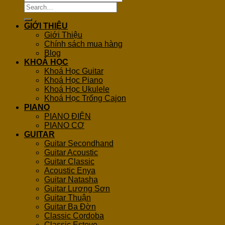
Search
for:
GIỚI THIỆU
Giới Thiệu
Chính sách mua hàng
Blog
KHOÁ HỌC
Khoá Học Guitar
Khoá Học Piano
Khoá Học Ukulele
Khoá Học Trống Cajon
PIANO
PIANO ĐIỆN
PIANO CƠ
GUITAR
Guitar Secondhand
Guitar Acoustic
Guitar Classic
Acoustic Enya
Guitar Natasha
Guitar Lương Sơn
Guitar Thuận
Guitar Ba Đờn
Classic Cordoba
Classic Esteve