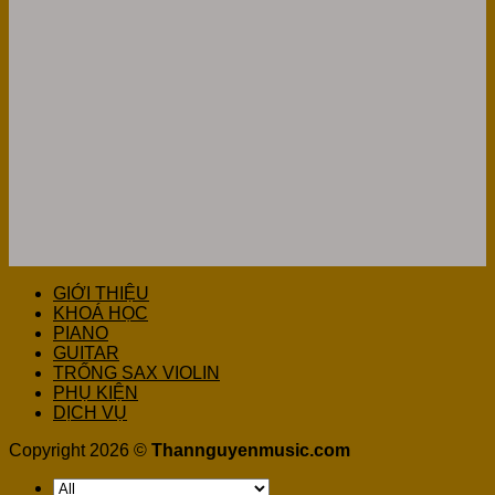
GIỚI THIỆU
KHOÁ HỌC
PIANO
GUITAR
TRỐNG SAX VIOLIN
PHỤ KIỆN
DỊCH VỤ
Copyright 2026 ©
Thannguyenmusic.com