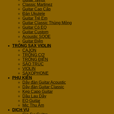
Classic Martinez
Guitar Cao Cấp
Đàn Ukulele
Guitar Trẻ Em
Guitar Classic Thùng Mỏng
Guitar Có EQ
Guitar Custom
Acoustic SQOE
Guitar Điện
TRỐNG SAX VIOLIN
CAJON
TRỐNG CƠ
TRỐNG ĐIỆN
SÁO TRÚC
VIOLIN
SAXOPHONE
PHỤ KIỆN
Dây đàn Guitar Acoustic
Dây đàn Guitar Classic
Kẹp Capo Guitar
Dầu Lau Dây
EQ Guitar
Mic Thu Âm
DỊCH VỤ