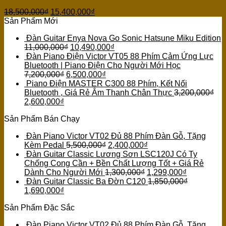
18,500,000
₫
15,400,000
₫
Sản Phẩm Mới
Đàn Guitar Enya Nova Go Sonic Hatsune Miku Edition
11,000,000
₫
10,490,000
₫
Đàn Piano Điện Victor VT05 88 Phím Cảm Ứng Lực
Bluetooth | Piano Điện Cho Người Mới Học
7,200,000
₫
6,500,000
₫
Piano Điện MASTER C300 88 Phím, Kết Nối
Bluetooth , Giá Rẻ Âm Thanh Chân Thực
3,200,000
₫
2,600,000
₫
Sản Phẩm Bán Chạy
Đàn Piano Victor VT02 Đủ 88 Phím Đàn Gỗ, Tặng
Kèm Pedal
5,500,000
₫
2,400,000
₫
Đàn Guitar Classic Lương Sơn LSC120J Có Ty
Chống Cong Cần + Bền Chất Lượng Tốt + Giá Rẻ
Dành Cho Người Mới
1,300,000
₫
1,299,000
₫
Đàn Guitar Classic Ba Đờn C120
1,850,000
₫
1,690,000
₫
Sản Phẩm Đặc Sắc
Đàn Piano Victor VT02 Đủ 88 Phím Đàn Gỗ, Tặng