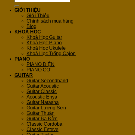
for:
GIỚI THIỆU
Giới Thiệu
Chính sách mua hàng
Blog
KHOÁ HỌC
Khoá Học Guitar
Khoá Học Piano
Khoá Học Ukulele
Khoá Học Trống Cajon
PIANO
PIANO ĐIỆN
PIANO CƠ
GUITAR
Guitar Secondhand
Guitar Acoustic
Guitar Classic
Acoustic Enya
Guitar Natasha
Guitar Lương Sơn
Guitar Thuận
Guitar Ba Đờn
Classic Cordoba
Classic Esteve
Guitar Taylor