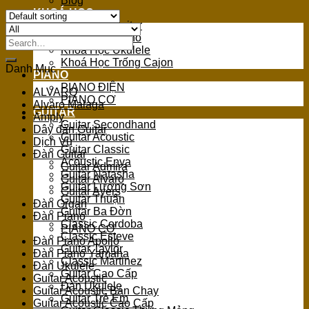
Blog
KHOÁ HỌC
Khoá Học Guitar
Khoá Học Piano
Search
Khoá Học Ukulele
for:
Khoá Học Trống Cajon
Danh Mục
PIANO
PIANO ĐIỆN
ALVARO
PIANO CƠ
Alvaro Malaga
GUITAR
Amply
Guitar Secondhand
Dây đàn Guitar
Guitar Acoustic
Dịch Vụ
Guitar Classic
Đàn Guitar
Acoustic Enya
Guitar Admira
Guitar Natasha
Guitar Alvaro
Guitar Lương Sơn
Guitar Ayers
Guitar Thuận
Đàn Organ
Guitar Ba Đờn
Đàn Piano
Classic Cordoba
PIANO CƠ
Classic Esteve
Đàn Piano Apollo
Guitar Taylor
Đàn Piano Yamaha
Classic Martinez
Đàn Ukulele
Guitar Cao Cấp
Guitar Acoustic
Đàn Ukulele
Guitar Acoustic Bán Chạy
Guitar Trẻ Em
Guitar Acoustic Cao Cấp