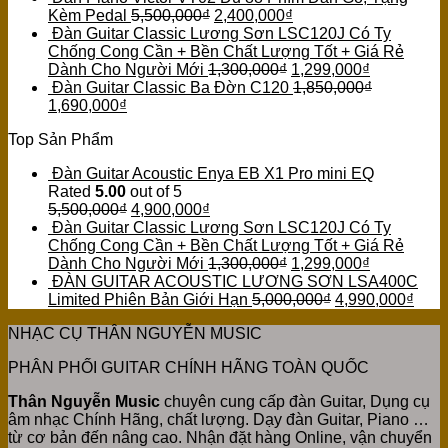
Kèm Pedal
5,500,000
₫
2,400,000
₫
Đàn Guitar Classic Lương Sơn LSC120J Có Ty
Chống Cong Cần + Bền Chất Lượng Tốt + Giá Rẻ
Dành Cho Người Mới
1,300,000
₫
1,299,000
₫
Đàn Guitar Classic Ba Đờn C120
1,850,000
₫
1,690,000
₫
Top Sản Phẩm
Đàn Guitar Acoustic Enya EB X1 Pro mini EQ
Rated
5.00
out of 5
5,500,000
₫
4,900,000
₫
Đàn Guitar Classic Lương Sơn LSC120J Có Ty
Chống Cong Cần + Bền Chất Lượng Tốt + Giá Rẻ
Dành Cho Người Mới
1,300,000
₫
1,299,000
₫
ĐÀN GUITAR ACOUSTIC LƯƠNG SƠN LSA400C
Limited Phiên Bản Giới Hạn
5,000,000
₫
4,990,000
₫
NHẠC CỤ THÂN NGUYỄN MUSIC
PHÂN PHỐI GUITAR CHÍNH HÃNG TOÀN QUỐC
Thân Nguyễn Music
chuyên cung cấp đàn Guitar, Dụng cụ
âm nhạc Chính Hãng, chất lượng. Dạy đàn Guitar, Piano …
từ cơ bản đến nâng cao. Nhận đặt hàng Online, vận chuyển