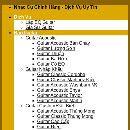
Skip
Nhạc Cụ Chính Hãng - Dịch Vụ Uy Tín
to
Dịch Vụ
content
Lắp EQ Guitar
Gia Sư Guitar
Đàn Guitar
Guitar Acoustic
Guitar Acoustic Bán Chạy
Guitar Lương Sơn
Guitar Thuận
Guitar Ba Đờn
Guitar Có EQ
Guitar Nhập Khẩu
Guitar Classic Cordoba
Guitar Classic Martinez Đức
Guitar Acoustic Washburn Mỹ
Guitar Acoustic Enya
Guitar Acoustic Taylor
Guitar Acoustic Martin
Guitar Custom Đặc Biệt
Guitar Acoustic Thùng Mỏng
Guitar Classic Thùng Mỏng
Guitar Cao Cấp
Guitar Điện