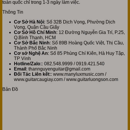
toàn quốc chỉ trong 1-3 ngày làm việc.
Thông Tin
Cơ Sở Hà Nội
: Số 32B Dịch Vọng, Phường Dịch
Vọng, Quận Cầu Giấy
Cơ Sở Hồ Chí Minh
: 12 Đường Nguyễn Gia Trí, P.25,
Q.Bình Thạnh, HCM
Cơ Sở Bắc Ninh
: Số 89B Hoàng Quốc Việt, Thị Cầu,
Thành Phố Bắc Ninh
Cơ sở Nghệ An
: Số 85 Phùng Chí Kiên, Hà Huy Tập,
TP Vinh
Hotline/Zalo:
: 082.548.9999 / 0919.421.540
Email
: thannguyenguitar@gmail.com
Đối Tác Liên kết:
: www.manyluxmusic.com /
www.guitarcaugiay.com / www.guitarluongson.com
Bản Đồ