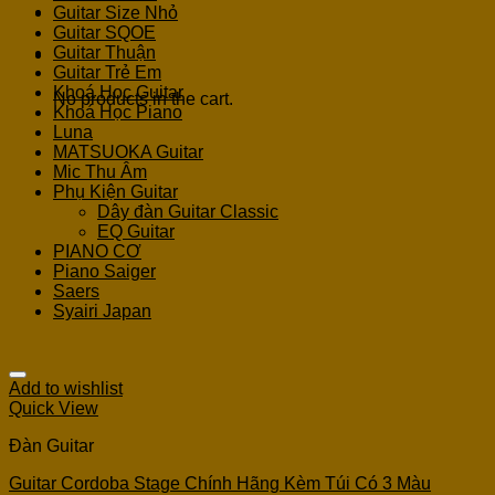
Guitar Size Nhỏ
Guitar SQOE
Guitar Thuận
Cart
Guitar Trẻ Em
Khoá Học Guitar
No products in the cart.
Khoá Học Piano
Luna
MATSUOKA Guitar
Mic Thu Âm
Phụ Kiện Guitar
Dây đàn Guitar Classic
EQ Guitar
PIANO CƠ
Piano Saiger
Saers
Syairi Japan
Add to wishlist
Quick View
Đàn Guitar
Guitar Cordoba Stage Chính Hãng Kèm Túi Có 3 Màu