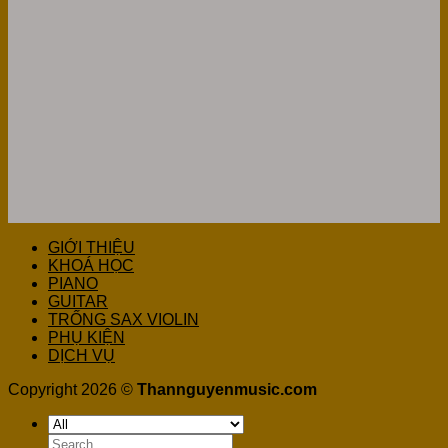
GIỚI THIỆU
KHOÁ HỌC
PIANO
GUITAR
TRỐNG SAX VIOLIN
PHỤ KIỆN
DỊCH VỤ
Copyright 2026 ©
Thannguyenmusic.com
Search