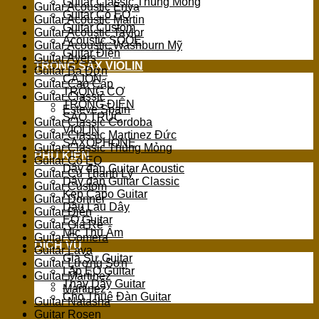
Guitar Classic Thùng Mỏng
Guitar Acoustic Enya
Guitar Có EQ
Guitar Acoustic Martin
Guitar Custom
Guitar Acoustic Taylor
Acoustic SQOE
Guitar Acoustic Washburn Mỹ
Guitar Điện
Guitar Ayers
TRỐNG SAX VIOLIN
Guitar Ba Đờn
CAJON
Guitar Cao Cấp
TRỐNG CƠ
Guitar Classic
TRỐNG ĐIỆN
Esteve Spain
SÁO TRÚC
Guitar Classic Cordoba
VIOLIN
Guitar Classic Martinez Đức
SAXOPHONE
Guitar Classic Thùng Mỏng
PHỤ KIỆN
Guitar Có EQ
Dây đàn Guitar Acoustic
Guitar Cũ Thanh Lý
Dây đàn Guitar Classic
Guitar Custom
Kẹp Capo Guitar
Guitar Donner
Dầu Lau Dây
Guitar Điện
EQ Guitar
Guitar Giá Rẻ
Mic Thu Âm
Guitar Gomera
DỊCH VỤ
Guitar Lava
Gia Sư Guitar
Guitar Lương Sơn
Lắp EQ Guitar
Guitar Martinez
Thay Dây Guitar
Martinez
Cho Thuê Đàn Guitar
Guitar Natasha
Guitar Rosen