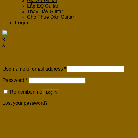
Gia Sư Guitar
Lắp EQ Guitar
Thay Dây Guitar
Cho Thuê Đàn Guitar
Login
x
x
Login
Username or email address
*
Password
*
Remember me
Log in
Lost your password?