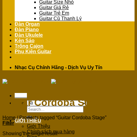
Guitar Size Nhỏ
Guitar Giá Rẻ
Guitar Trẻ Em
Guitar Cũ Thanh Lý
Đàn Organ
Đàn Piano
Đàn Ukulele
Kèn Sáo
Trống Cajon
Phụ Kiện Guitar
Nhạc Cụ Chính Hãng - Dịch Vụ Uy Tín
Menu
Guitar Cordoba Stage
Search
for:
Home
/
Products tagged “Guitar Cordoba Stage”
GIỚI THIỆU
Filter
Giới Thiệu
Chính sách mua hàng
Showing the single result