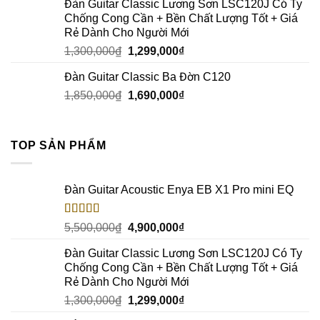
Đàn Guitar Classic Lương Sơn LSC120J Có Ty
Chống Cong Cần + Bền Chất Lượng Tốt + Giá
Rẻ Dành Cho Người Mới
1,300,000
₫
1,299,000
₫
Đàn Guitar Classic Ba Đờn C120
1,850,000
₫
1,690,000
₫
TOP SẢN PHẨM
Đàn Guitar Acoustic Enya EB X1 Pro mini EQ
Rated
5.00
5,500,000
₫
4,900,000
₫
out of 5
Đàn Guitar Classic Lương Sơn LSC120J Có Ty
Chống Cong Cần + Bền Chất Lượng Tốt + Giá
Rẻ Dành Cho Người Mới
1,300,000
₫
1,299,000
₫