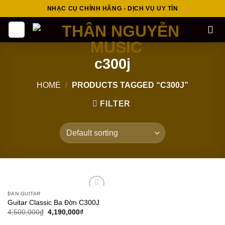
Skip
NHẠC CỤ CHÍNH HÃNG - DỊCH VỤ UY TÍN
to
content
c300j
HOME
/
PRODUCTS TAGGED “C300J”
FILTER
ĐÀN GUITAR
Add to
Guitar Classic Ba Đờn C300J
wishlist
4,500,000
₫
4,190,000
₫