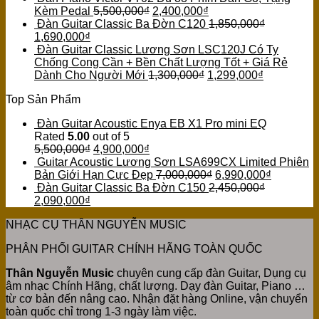
Kèm Pedal
5,500,000
₫
2,400,000
₫
Đàn Guitar Classic Ba Đờn C120
1,850,000
₫
1,690,000
₫
Đàn Guitar Classic Lương Sơn LSC120J Có Ty
Chống Cong Cần + Bền Chất Lượng Tốt + Giá Rẻ
Dành Cho Người Mới
1,300,000
₫
1,299,000
₫
Top Sản Phẩm
Đàn Guitar Acoustic Enya EB X1 Pro mini EQ
Rated
5.00
out of 5
5,500,000
₫
4,900,000
₫
Guitar Acoustic Lương Sơn LSA699CX Limited Phiên
Bản Giới Hạn Cực Đẹp
7,000,000
₫
6,990,000
₫
Đàn Guitar Classic Ba Đờn C150
2,450,000
₫
2,090,000
₫
NHẠC CỤ THÂN NGUYỄN MUSIC
PHÂN PHỐI GUITAR CHÍNH HÃNG TOÀN QUỐC
Thân Nguyễn Music
chuyên cung cấp đàn Guitar, Dụng cụ
âm nhạc Chính Hãng, chất lượng. Dạy đàn Guitar, Piano …
từ cơ bản đến nâng cao. Nhận đặt hàng Online, vận chuyển
toàn quốc chỉ trong 1-3 ngày làm việc.