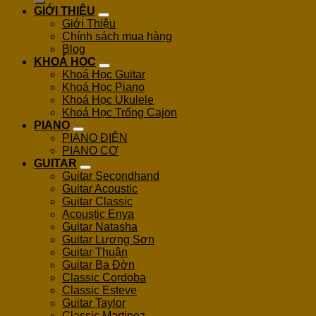
GIỚI THIỆU
Giới Thiệu
Chính sách mua hàng
Blog
KHOÁ HỌC
Khoá Học Guitar
Khoá Học Piano
Khoá Học Ukulele
Khoá Học Trống Cajon
PIANO
PIANO ĐIỆN
PIANO CƠ
GUITAR
Guitar Secondhand
Guitar Acoustic
Guitar Classic
Acoustic Enya
Guitar Natasha
Guitar Lương Sơn
Guitar Thuận
Guitar Ba Đờn
Classic Cordoba
Classic Esteve
Guitar Taylor
Classic Martinez