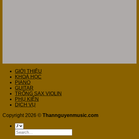
GIỚI THIỆU
KHOÁ HỌC
PIANO
GUITAR
TRỐNG SAX VIOLIN
PHỤ KIỆN
DỊCH VỤ
Copyright 2026 ©
Thannguyenmusic.com
Search
for: