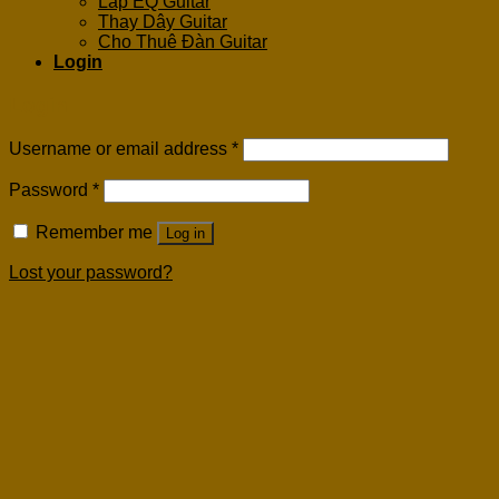
Lắp EQ Guitar
Thay Dây Guitar
Cho Thuê Đàn Guitar
Login
Login
Username or email address
*
Password
*
Remember me
Log in
Lost your password?