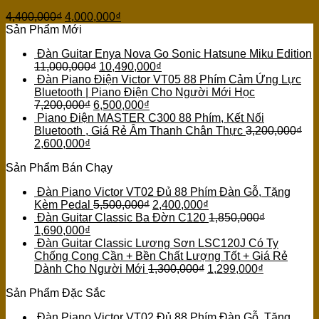
4,400,000
₫
4,000,000
₫
Sản Phẩm Mới
Đàn Guitar Enya Nova Go Sonic Hatsune Miku Edition
11,000,000
₫
10,490,000
₫
Đàn Piano Điện Victor VT05 88 Phím Cảm Ứng Lực
Bluetooth | Piano Điện Cho Người Mới Học
7,200,000
₫
6,500,000
₫
Piano Điện MASTER C300 88 Phím, Kết Nối
Bluetooth , Giá Rẻ Âm Thanh Chân Thực
3,200,000
₫
2,600,000
₫
Sản Phẩm Bán Chạy
Đàn Piano Victor VT02 Đủ 88 Phím Đàn Gỗ, Tặng
Kèm Pedal
5,500,000
₫
2,400,000
₫
Đàn Guitar Classic Ba Đờn C120
1,850,000
₫
1,690,000
₫
Đàn Guitar Classic Lương Sơn LSC120J Có Ty
Chống Cong Cần + Bền Chất Lượng Tốt + Giá Rẻ
Dành Cho Người Mới
1,300,000
₫
1,299,000
₫
Sản Phẩm Đặc Sắc
Đàn Piano Victor VT02 Đủ 88 Phím Đàn Gỗ, Tặng