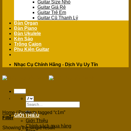
Guitar Size Nhỏ
Guitar Giá Rẻ
Guitar Trẻ Em
Guitar Cũ Thanh Lý
Đàn Organ
Đàn Piano
Đàn Ukulele
Kèn Sáo
Trống Cajon
Phụ Kiện Guitar
Nhạc Cụ Chính Hãng - Dịch Vụ Uy Tín
Menu
c1m
Search
for:
Home
/
Products tagged “c1m”
GIỚI THIỆU
Filter
Giới Thiệu
Chính sách mua hàng
Showing the single result