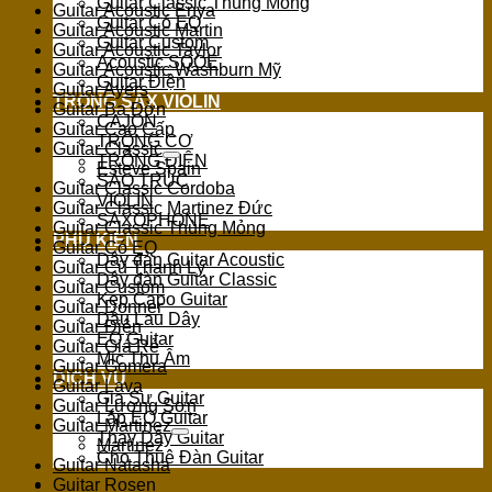
Guitar Classic Thùng Mỏng
Guitar Acoustic Enya
Guitar Có EQ
Guitar Acoustic Martin
Guitar Custom
Guitar Acoustic Taylor
Acoustic SQOE
Guitar Acoustic Washburn Mỹ
Guitar Điện
Guitar Ayers
TRỐNG SAX VIOLIN
Guitar Ba Đờn
CAJON
Guitar Cao Cấp
TRỐNG CƠ
Guitar Classic
TRỐNG ĐIỆN
Esteve Spain
SÁO TRÚC
Guitar Classic Cordoba
VIOLIN
Guitar Classic Martinez Đức
SAXOPHONE
Guitar Classic Thùng Mỏng
PHỤ KIỆN
Guitar Có EQ
Dây đàn Guitar Acoustic
Guitar Cũ Thanh Lý
Dây đàn Guitar Classic
Guitar Custom
Kẹp Capo Guitar
Guitar Donner
Dầu Lau Dây
Guitar Điện
EQ Guitar
Guitar Giá Rẻ
Mic Thu Âm
Guitar Gomera
DỊCH VỤ
Guitar Lava
Gia Sư Guitar
Guitar Lương Sơn
Lắp EQ Guitar
Guitar Martinez
Thay Dây Guitar
Martinez
Cho Thuê Đàn Guitar
Guitar Natasha
Guitar Rosen