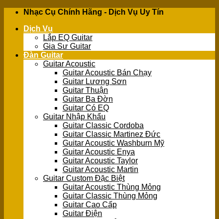
Skip
Nhạc Cụ Chính Hãng - Dịch Vụ Uy Tín
to
Dịch Vụ
content
Lắp EQ Guitar
Gia Sư Guitar
Đàn Guitar
Guitar Acoustic
Guitar Acoustic Bán Chạy
Guitar Lương Sơn
Guitar Thuận
Guitar Ba Đờn
Guitar Có EQ
Guitar Nhập Khẩu
Guitar Classic Cordoba
Guitar Classic Martinez Đức
Guitar Acoustic Washburn Mỹ
Guitar Acoustic Enya
Guitar Acoustic Taylor
Guitar Acoustic Martin
Guitar Custom Đặc Biệt
Guitar Acoustic Thùng Mỏng
Guitar Classic Thùng Mỏng
Guitar Cao Cấp
Guitar Điện