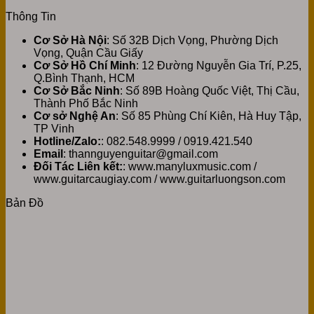
Thông Tin
Cơ Sở Hà Nội
: Số 32B Dịch Vọng, Phường Dịch
Vọng, Quận Cầu Giấy
Cơ Sở Hồ Chí Minh
: 12 Đường Nguyễn Gia Trí, P.25,
Q.Bình Thạnh, HCM
Cơ Sở Bắc Ninh
: Số 89B Hoàng Quốc Việt, Thị Cầu,
Thành Phố Bắc Ninh
Cơ sở Nghệ An
: Số 85 Phùng Chí Kiên, Hà Huy Tập,
TP Vinh
Hotline/Zalo:
: 082.548.9999 / 0919.421.540
Email
: thannguyenguitar@gmail.com
Đối Tác Liên kết:
: www.manyluxmusic.com /
www.guitarcaugiay.com / www.guitarluongson.com
Bản Đồ