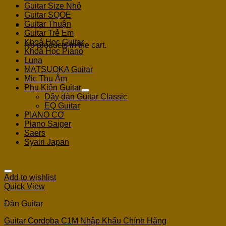
Guitar Size Nhỏ
Guitar SQOE
Guitar Thuận
Cart
Guitar Trẻ Em
Khoá Học Guitar
No products in the cart.
Khoá Học Piano
Luna
MATSUOKA Guitar
Mic Thu Âm
Phụ Kiện Guitar
Dây đàn Guitar Classic
EQ Guitar
PIANO CƠ
Piano Saiger
Saers
Syairi Japan
Add to wishlist
Quick View
Đàn Guitar
Guitar Cordoba C1M Nhập Khẩu Chính Hãng