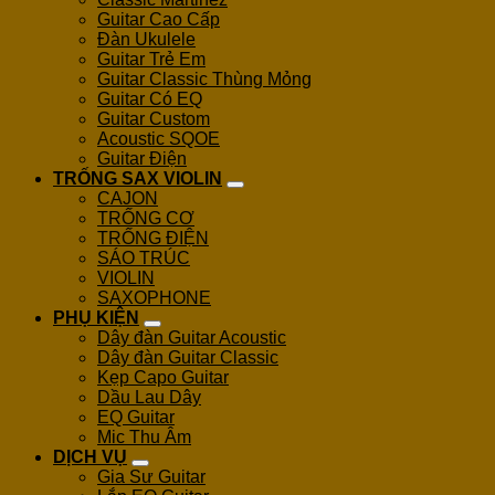
Guitar Cao Cấp
Đàn Ukulele
Guitar Trẻ Em
Guitar Classic Thùng Mỏng
Guitar Có EQ
Guitar Custom
Acoustic SQOE
Guitar Điện
TRỐNG SAX VIOLIN
CAJON
TRỐNG CƠ
TRỐNG ĐIỆN
SÁO TRÚC
VIOLIN
SAXOPHONE
PHỤ KIỆN
Dây đàn Guitar Acoustic
Dây đàn Guitar Classic
Kẹp Capo Guitar
Dầu Lau Dây
EQ Guitar
Mic Thu Âm
DỊCH VỤ
Gia Sư Guitar