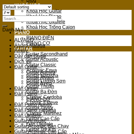
Blog
KHOÁ HỌC
Khoá Học Guitar
Khoá Học Piano
Search
Khoá Học Ukulele
for:
Khoá Học Trống Cajon
Danh Mục
PIANO
PIANO ĐIỆN
ALVARO
PIANO CƠ
Alvaro Malaga
GUITAR
Amply
Guitar Secondhand
Dây đàn Guitar
Guitar Acoustic
Dịch Vụ
Guitar Classic
Đàn Guitar
Acoustic Enya
Guitar Admira
Guitar Natasha
Guitar Alvaro
Guitar Lương Sơn
Guitar Ayers
Guitar Thuận
Đàn Organ
Guitar Ba Đờn
Đàn Piano
Classic Cordoba
PIANO CƠ
Classic Esteve
Đàn Piano Apollo
Guitar Taylor
Đàn Piano Yamaha
Classic Martinez
Đàn Ukulele
Guitar Cao Cấp
Guitar Acoustic
Đàn Ukulele
Guitar Acoustic Bán Chạy
Guitar Trẻ Em
Guitar Acoustic Cao Cấp