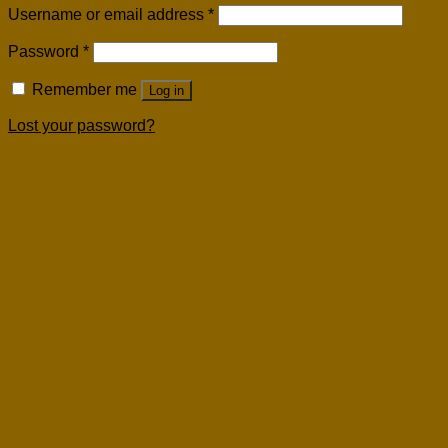
Username or email address
*
Password
*
Remember me
Log in
Lost your password?