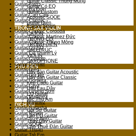
Guitar Classic Thùng Mỏng
Guitar Ayers
Guitar Có EQ
Guitar Ba Đờn
Guitar Custom
Guitar Cao Cấp
Acoustic SQOE
Guitar Classic
Guitar Điện
Esteve Spain
TRỐNG SAX VIOLIN
Guitar Classic Cordoba
CAJON
Guitar Classic Martinez Đức
TRỐNG CƠ
Guitar Classic Thùng Mỏng
TRỐNG ĐIỆN
Guitar Có EQ
SÁO TRÚC
Guitar Cũ Thanh Lý
VIOLIN
Guitar Custom
SAXOPHONE
Guitar Donner
PHỤ KIỆN
Guitar Điện
Dây đàn Guitar Acoustic
Guitar Giá Rẻ
Dây đàn Guitar Classic
Guitar Gomera
Kẹp Capo Guitar
Guitar Lava
Dầu Lau Dây
Guitar Lương Sơn
EQ Guitar
Guitar Martinez
Mic Thu Âm
Martinez
DỊCH VỤ
Guitar Natasha
Gia Sư Guitar
Guitar Rosen
Lắp EQ Guitar
Guitar Size Nhỏ
Thay Dây Guitar
Guitar SQOE
Cho Thuê Đàn Guitar
Guitar Thuận
Guitar Trẻ Em