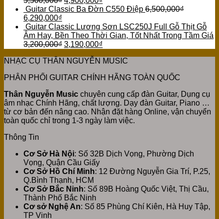
5,500,000
₫
4,900,000
₫
Guitar Classic Ba Đờn C550 Điệp
6,500,000
₫
6,290,000
₫
Guitar Classic Lương Sơn LSC250J Full Gỗ Thịt Gỗ
Âm Hay, Bền Theo Thời Gian, Tốt Nhất Trong Tầm Giá
3,200,000
₫
3,190,000
₫
NHẠC CỤ THÂN NGUYỄN MUSIC
PHÂN PHỐI GUITAR CHÍNH HÃNG TOÀN QUỐC
Thân Nguyễn Music
chuyên cung cấp đàn Guitar, Dụng cụ
âm nhạc Chính Hãng, chất lượng. Dạy đàn Guitar, Piano …
từ cơ bản đến nâng cao. Nhận đặt hàng Online, vận chuyển
toàn quốc chỉ trong 1-3 ngày làm việc.
Thông Tin
Cơ Sở Hà Nội
: Số 32B Dịch Vọng, Phường Dịch
Vọng, Quận Cầu Giấy
Cơ Sở Hồ Chí Minh
: 12 Đường Nguyễn Gia Trí, P.25,
Q.Bình Thạnh, HCM
Cơ Sở Bắc Ninh
: Số 89B Hoàng Quốc Việt, Thị Cầu,
Thành Phố Bắc Ninh
Cơ sở Nghệ An
: Số 85 Phùng Chí Kiên, Hà Huy Tập,
TP Vinh