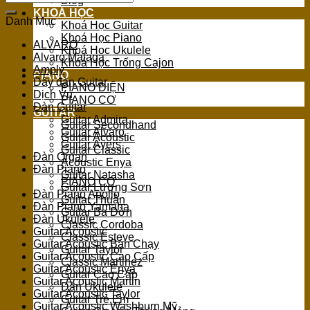
Blog
for:
KHOÁ HỌC
Danh Mục
Khoá Học Guitar
Khoá Học Piano
ALVARO
Khoá Học Ukulele
Alvaro Malaga
Khoá Học Trống Cajon
Amply
PIANO
Dây đàn Guitar
PIANO ĐIỆN
Dịch Vụ
PIANO CƠ
Đàn Guitar
GUITAR
Guitar Admira
Guitar Secondhand
Guitar Alvaro
Guitar Acoustic
Guitar Ayers
Guitar Classic
Đàn Organ
Acoustic Enya
Đàn Piano
Guitar Natasha
PIANO CƠ
Guitar Lương Sơn
Đàn Piano Apollo
Guitar Thuận
Đàn Piano Yamaha
Guitar Ba Đờn
Đàn Ukulele
Classic Cordoba
Guitar Acoustic
Classic Esteve
Guitar Acoustic Bán Chạy
Guitar Taylor
Guitar Acoustic Cao Cấp
Classic Martinez
Guitar Acoustic Enya
Guitar Cao Cấp
Guitar Acoustic Martin
Đàn Ukulele
Guitar Acoustic Taylor
Guitar Trẻ Em
Guitar Acoustic Washburn Mỹ