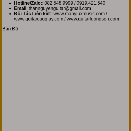
Hotline/Zalo:
: 082.548.9999 / 0919.421.540
Email
: thannguyenguitar@gmail.com
Đối Tác Liên kết:
: www.manyluxmusic.com /
www.guitarcaugiay.com / www.guitarluongson.com
Bản Đồ