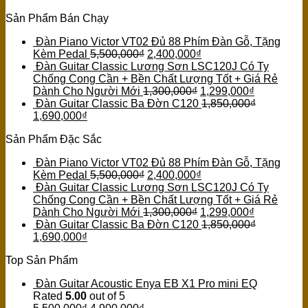
Sản Phẩm Bán Chạy
Đàn Piano Victor VT02 Đủ 88 Phím Đàn Gỗ, Tặng
Kèm Pedal
5,500,000
₫
2,400,000
₫
Đàn Guitar Classic Lương Sơn LSC120J Có Ty
Chống Cong Cần + Bền Chất Lượng Tốt + Giá Rẻ
Dành Cho Người Mới
1,300,000
₫
1,299,000
₫
Đàn Guitar Classic Ba Đờn C120
1,850,000
₫
1,690,000
₫
Sản Phẩm Đặc Sắc
Đàn Piano Victor VT02 Đủ 88 Phím Đàn Gỗ, Tặng
Kèm Pedal
5,500,000
₫
2,400,000
₫
Đàn Guitar Classic Lương Sơn LSC120J Có Ty
Chống Cong Cần + Bền Chất Lượng Tốt + Giá Rẻ
Dành Cho Người Mới
1,300,000
₫
1,299,000
₫
Đàn Guitar Classic Ba Đờn C120
1,850,000
₫
1,690,000
₫
Top Sản Phẩm
Đàn Guitar Acoustic Enya EB X1 Pro mini EQ
Rated
5.00
out of 5