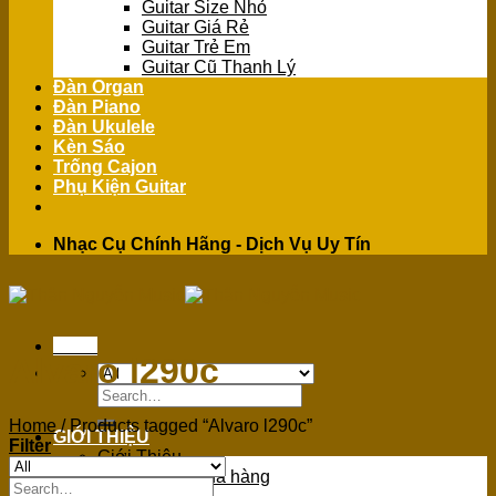
Guitar Size Nhỏ
Guitar Giá Rẻ
Guitar Trẻ Em
Guitar Cũ Thanh Lý
Đàn Organ
Đàn Piano
Đàn Ukulele
Kèn Sáo
Trống Cajon
Phụ Kiện Guitar
Nhạc Cụ Chính Hãng - Dịch Vụ Uy Tín
Menu
Alvaro l290c
Search
for:
Home
/
Products tagged “Alvaro l290c”
GIỚI THIỆU
Filter
Giới Thiệu
Chính sách mua hàng
Search