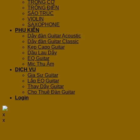
TRỐNG CƠ
TRỐNG ĐIỆN
SÁO TRÚC
VIOLIN
SAXOPHONE
PHỤ KIỆN
Dây đàn Guitar Acoustic
Dây đàn Guitar Classic
Kẹp Capo Guitar
Dầu Lau Dây
EQ Guitar
Mic Thu Âm
DỊCH VỤ
Gia Sư Guitar
Lắp EQ Guitar
Thay Dây Guitar
Cho Thuê Đàn Guitar
Login
x
x
Login