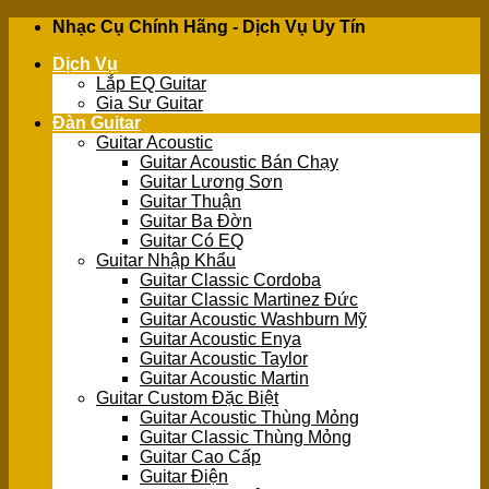
Skip
Nhạc Cụ Chính Hãng - Dịch Vụ Uy Tín
to
Dịch Vụ
content
Lắp EQ Guitar
Gia Sư Guitar
Đàn Guitar
Guitar Acoustic
Guitar Acoustic Bán Chạy
Guitar Lương Sơn
Guitar Thuận
Guitar Ba Đờn
Guitar Có EQ
Guitar Nhập Khẩu
Guitar Classic Cordoba
Guitar Classic Martinez Đức
Guitar Acoustic Washburn Mỹ
Guitar Acoustic Enya
Guitar Acoustic Taylor
Guitar Acoustic Martin
Guitar Custom Đặc Biệt
Guitar Acoustic Thùng Mỏng
Guitar Classic Thùng Mỏng
Guitar Cao Cấp
Guitar Điện