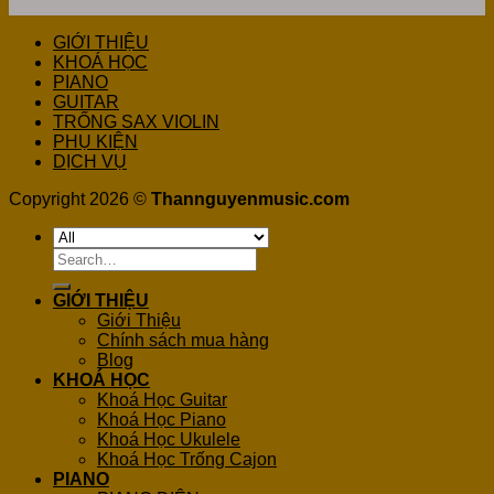
GIỚI THIỆU
KHOÁ HỌC
PIANO
GUITAR
TRỐNG SAX VIOLIN
PHỤ KIỆN
DỊCH VỤ
Copyright 2026 ©
Thannguyenmusic.com
Search
for:
GIỚI THIỆU
Giới Thiệu
Chính sách mua hàng
Blog
KHOÁ HỌC
Khoá Học Guitar
Khoá Học Piano
Khoá Học Ukulele
Khoá Học Trống Cajon
PIANO