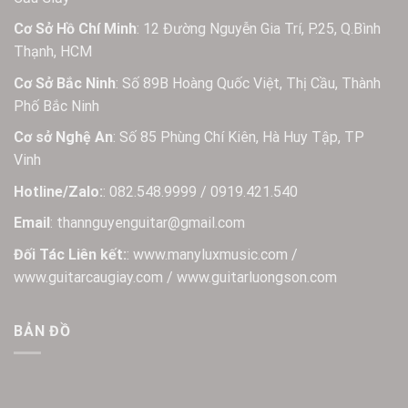
Cơ Sở Hồ Chí Minh
: 12 Đường Nguyễn Gia Trí, P.25, Q.Bình
Thạnh, HCM
Cơ Sở Bắc Ninh
: Số 89B Hoàng Quốc Việt, Thị Cầu, Thành
Phố Bắc Ninh
Cơ sở Nghệ An
: Số 85 Phùng Chí Kiên, Hà Huy Tập, TP
Vinh
Hotline/Zalo:
: 082.548.9999 / 0919.421.540
Email
: thannguyenguitar@gmail.com
Đối Tác Liên kết:
: www.manyluxmusic.com /
www.guitarcaugiay.com / www.guitarluongson.com
BẢN ĐỒ