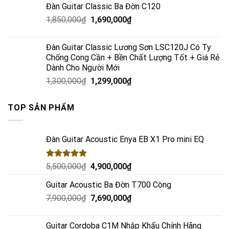
Đàn Guitar Classic Ba Đờn C120
1,850,000
₫
1,690,000
₫
Đàn Guitar Classic Lương Sơn LSC120J Có Ty
Chống Cong Cần + Bền Chất Lượng Tốt + Giá Rẻ
Dành Cho Người Mới
1,300,000
₫
1,299,000
₫
TOP SẢN PHẨM
Đàn Guitar Acoustic Enya EB X1 Pro mini EQ
Rated
5.00
5,500,000
₫
4,900,000
₫
out of 5
Guitar Acoustic Ba Đờn T700 Còng
7,900,000
₫
7,690,000
₫
Guitar Cordoba C1M Nhập Khẩu Chính Hãng