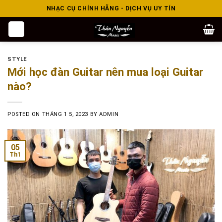
Skip
NHẠC CỤ CHÍNH HÃNG - DỊCH VỤ UY TÍN
to
content
STYLE
Mới học đàn Guitar nên mua loại Guitar
nào?
POSTED ON
THÁNG 1 5, 2023
BY
ADMIN
05
Th1